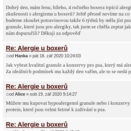
Dobrý den, mám fenu, bíleho, 4 ročného boxera trpícií alerg
zkušenosti s alergiema u boxerů? Ještě přesně nevíme na co 
budeme zkoušet potravinovou takže 6 týdnů by měla jíst po
granule, které jsou pro alergiky, tak jsem se chtěla zeptat ja
nám dopuručili? Děkuji za odpověď
Re: Alergie u boxerů
od
Hanka
» pát 18. zář 2020 10:24:03
Jak vybrat kvalitní granule a konzervy pro psa, který má ale
Za ideálních podmínek mu každý den vařím, ale to se nedá poř
Re: Alergie u boxerů
od
Alice
» sob 19. zář 2020 9:14:27
Můžete mu kupovat hypoalergenní granule nebo i konzervy 
protein, které jsou velmi šetrné k zažívání u psa.
Re: Alergie u boxerů