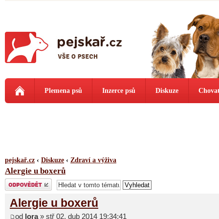
Plemena psů
Inzerce psů
Diskuze
Chovat
pejskař.cz
‹
Diskuze
‹
Zdraví a výživa
Alergie u boxerů
Odeslat odpověď
Alergie u boxerů
od
lora
» stř 02. dub 2014 19:34:41