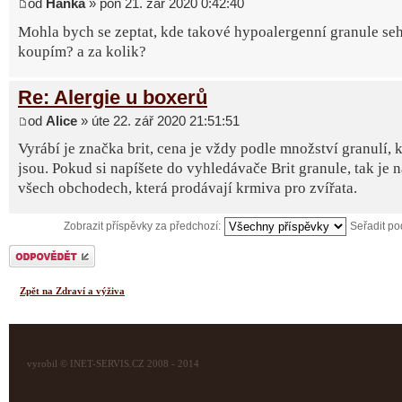
od
Hanka
» pon 21. zář 2020 0:42:40
Mohla bych se zeptat, kde takové hypoalergenní granule seh
koupím? a za kolik?
Re: Alergie u boxerů
od
Alice
» úte 22. zář 2020 21:51:51
Vyrábí je značka brit, cena je vždy podle množství granulí, k
jsou. Pokud si napíšete do vyhledávače Brit granule, tak je 
všech obchodech, která prodávají krmiva pro zvířata.
Zobrazit příspěvky za předchozí:
Seřadit p
Odeslat odpověď
Zpět na Zdraví a výživa
vyrobil © INET-SERVIS.CZ 2008 - 2014