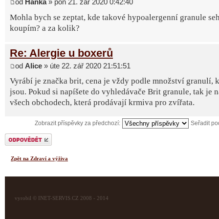
od
Hanka
» pon 21. zář 2020 0:42:40
Mohla bych se zeptat, kde takové hypoalergenní granule seh
koupím? a za kolik?
Re: Alergie u boxerů
od
Alice
» úte 22. zář 2020 21:51:51
Vyrábí je značka brit, cena je vždy podle množství granulí, k
jsou. Pokud si napíšete do vyhledávače Brit granule, tak je 
všech obchodech, která prodávají krmiva pro zvířata.
Zobrazit příspěvky za předchozí:
Seřadit p
Odeslat odpověď
Zpět na Zdraví a výživa
vyrobil © INET-SERVIS.CZ 2008 - 2014