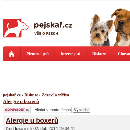
Plemena psů
Inzerce psů
Diskuze
Chovat
pejskař.cz
‹
Diskuze
‹
Zdraví a výživa
Alergie u boxerů
Odeslat odpověď
Alergie u boxerů
od
lora
» stř 02. dub 2014 19:34:41