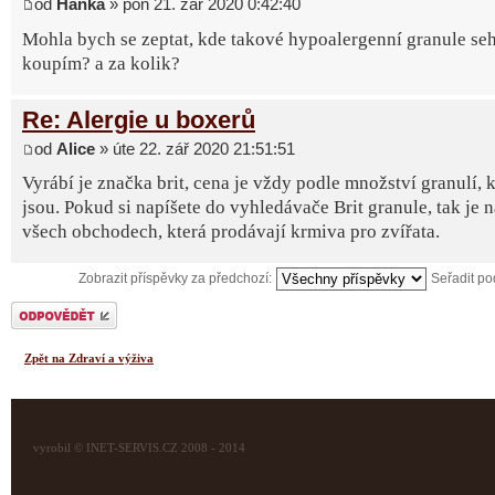
od
Hanka
» pon 21. zář 2020 0:42:40
Mohla bych se zeptat, kde takové hypoalergenní granule seh
koupím? a za kolik?
Re: Alergie u boxerů
od
Alice
» úte 22. zář 2020 21:51:51
Vyrábí je značka brit, cena je vždy podle množství granulí, k
jsou. Pokud si napíšete do vyhledávače Brit granule, tak je 
všech obchodech, která prodávají krmiva pro zvířata.
Zobrazit příspěvky za předchozí:
Seřadit p
Odeslat odpověď
Zpět na Zdraví a výživa
vyrobil © INET-SERVIS.CZ 2008 - 2014