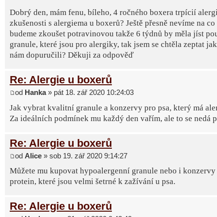
Dobrý den, mám fenu, bíleho, 4 ročného boxera trpícií alerg
zkušenosti s alergiema u boxerů? Ještě přesně nevíme na co 
budeme zkoušet potravinovou takže 6 týdnů by měla jíst po
granule, které jsou pro alergiky, tak jsem se chtěla zeptat ja
nám dopuručili? Děkuji za odpověď
Re: Alergie u boxerů
od
Hanka
» pát 18. zář 2020 10:24:03
Jak vybrat kvalitní granule a konzervy pro psa, který má ale
Za ideálních podmínek mu každý den vařím, ale to se nedá poř
Re: Alergie u boxerů
od
Alice
» sob 19. zář 2020 9:14:27
Můžete mu kupovat hypoalergenní granule nebo i konzervy 
protein, které jsou velmi šetrné k zažívání u psa.
Re: Alergie u boxerů