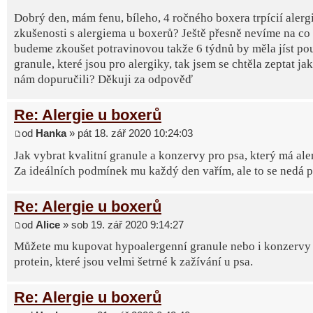
Dobrý den, mám fenu, bíleho, 4 ročného boxera trpícií alerg
zkušenosti s alergiema u boxerů? Ještě přesně nevíme na co 
budeme zkoušet potravinovou takže 6 týdnů by měla jíst po
granule, které jsou pro alergiky, tak jsem se chtěla zeptat ja
nám dopuručili? Děkuji za odpověď
Re: Alergie u boxerů
od
Hanka
» pát 18. zář 2020 10:24:03
Jak vybrat kvalitní granule a konzervy pro psa, který má ale
Za ideálních podmínek mu každý den vařím, ale to se nedá poř
Re: Alergie u boxerů
od
Alice
» sob 19. zář 2020 9:14:27
Můžete mu kupovat hypoalergenní granule nebo i konzervy 
protein, které jsou velmi šetrné k zažívání u psa.
Re: Alergie u boxerů