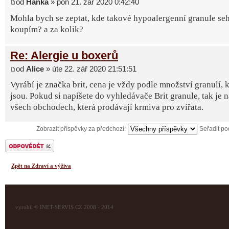
od
Hanka
» pon 21. zář 2020 0:42:40
Mohla bych se zeptat, kde takové hypoalergenní granule seh
koupím? a za kolik?
Re: Alergie u boxerů
od
Alice
» úte 22. zář 2020 21:51:51
Vyrábí je značka brit, cena je vždy podle množství granulí, k
jsou. Pokud si napíšete do vyhledávače Brit granule, tak je 
všech obchodech, která prodávají krmiva pro zvířata.
Zobrazit příspěvky za předchozí:
Seřadit p
Odeslat odpověď
Zpět na Zdraví a výživa
vyrobil © INET-SERVIS.CZ 2008 - 2014