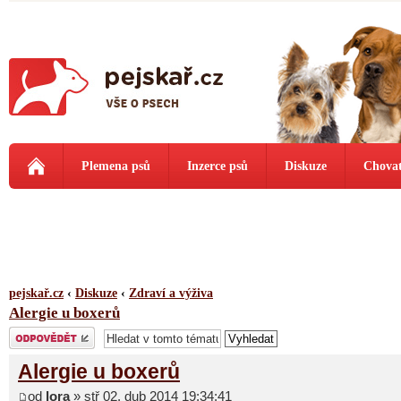
Plemena psů
Inzerce psů
Diskuze
Chovat
pejskař.cz
‹
Diskuze
‹
Zdraví a výživa
Alergie u boxerů
Odeslat odpověď
Alergie u boxerů
od
lora
» stř 02. dub 2014 19:34:41