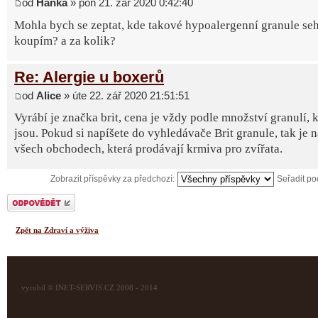
od
Hanka
» pon 21. zář 2020 0:42:40
Mohla bych se zeptat, kde takové hypoalergenní granule seh
koupím? a za kolik?
Re: Alergie u boxerů
od
Alice
» úte 22. zář 2020 21:51:51
Vyrábí je značka brit, cena je vždy podle množství granulí, k
jsou. Pokud si napíšete do vyhledávače Brit granule, tak je 
všech obchodech, která prodávají krmiva pro zvířata.
Zobrazit příspěvky za předchozí:
Seřadit p
Odeslat odpověď
Zpět na Zdraví a výživa
vyrobil © INET-SERVIS.CZ 2008 - 2014