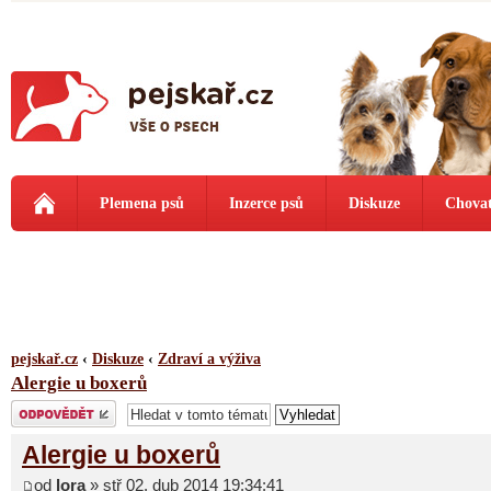
Plemena psů
Inzerce psů
Diskuze
Chovat
pejskař.cz
‹
Diskuze
‹
Zdraví a výživa
Alergie u boxerů
Odeslat odpověď
Alergie u boxerů
od
lora
» stř 02. dub 2014 19:34:41