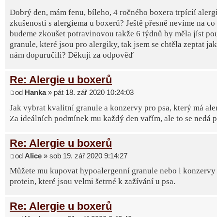
Dobrý den, mám fenu, bíleho, 4 ročného boxera trpícií alerg
zkušenosti s alergiema u boxerů? Ještě přesně nevíme na co 
budeme zkoušet potravinovou takže 6 týdnů by měla jíst po
granule, které jsou pro alergiky, tak jsem se chtěla zeptat ja
nám dopuručili? Děkuji za odpověď
Re: Alergie u boxerů
od
Hanka
» pát 18. zář 2020 10:24:03
Jak vybrat kvalitní granule a konzervy pro psa, který má ale
Za ideálních podmínek mu každý den vařím, ale to se nedá poř
Re: Alergie u boxerů
od
Alice
» sob 19. zář 2020 9:14:27
Můžete mu kupovat hypoalergenní granule nebo i konzervy 
protein, které jsou velmi šetrné k zažívání u psa.
Re: Alergie u boxerů