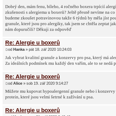
Dobrý den, mám fenu, bíleho, 4 ročného boxera trpícií alerg
zkušenosti s alergiema u boxerů? Ještě přesně nevíme na co 
budeme zkoušet potravinovou takže 6 týdnů by měla jíst po
granule, které jsou pro alergiky, tak jsem se chtěla zeptat ja
nám dopuručili? Děkuji za odpověď
Re: Alergie u boxerů
od
Hanka
» pát 18. zář 2020 10:24:03
Jak vybrat kvalitní granule a konzervy pro psa, který má ale
Za ideálních podmínek mu každý den vařím, ale to se nedá poř
Re: Alergie u boxerů
od
Alice
» sob 19. zář 2020 9:14:27
Můžete mu kupovat hypoalergenní granule nebo i konzervy 
protein, které jsou velmi šetrné k zažívání u psa.
Re: Alergie u boxerů