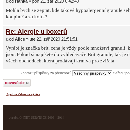
od
Hanka
» pon 21. zář 2020 0:42:40
Mohla bych se zeptat, kde takové hypoalergenní granule seh
koupím? a za kolik?
Re: Alergie u boxerů
od
Alice
» úte 22. zář 2020 21:51:51
Vyrábí je značka brit, cena je vždy podle množství granulí, k
jsou. Pokud si napíšete do vyhledávače Brit granule, tak je 
všech obchodech, která prodávají krmiva pro zvířata.
Zobrazit příspěvky za předchozí:
Seřadit p
Odeslat odpověď
Zpět na Zdraví a výživa
vyrobil © INET-SERVIS.CZ 2008 - 2014