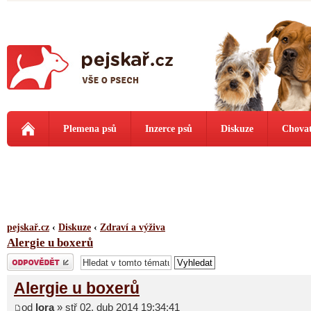
Plemena psů
Inzerce psů
Diskuze
Chovat
pejskař.cz
‹
Diskuze
‹
Zdraví a výživa
Alergie u boxerů
Odeslat odpověď
Alergie u boxerů
od
lora
» stř 02. dub 2014 19:34:41