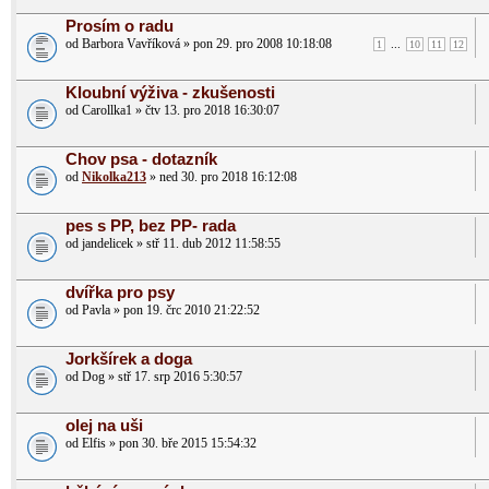
Prosím o radu
od Barbora Vavříková » pon 29. pro 2008 10:18:08
...
1
10
11
12
Kloubní výživa - zkušenosti
od Carollka1 » čtv 13. pro 2018 16:30:07
Chov psa - dotazník
od
Nikolka213
» ned 30. pro 2018 16:12:08
pes s PP, bez PP- rada
od jandelicek » stř 11. dub 2012 11:58:55
dvířka pro psy
od Pavla » pon 19. črc 2010 21:22:52
Jorkšírek a doga
od Dog » stř 17. srp 2016 5:30:57
olej na uši
od Elfis » pon 30. bře 2015 15:54:32