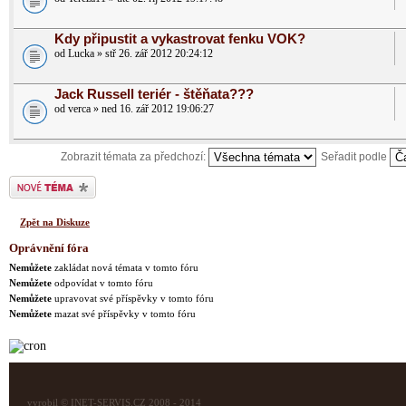
Kdy připustit a vykastrovat fenku VOK?
od Lucka » stř 26. zář 2012 20:24:12
Jack Russell teriér - štěňata???
od verca » ned 16. zář 2012 19:06:27
Zobrazit témata za předchozí:
Seřadit podle
Odeslat nové téma
Zpět na Diskuze
Oprávnění fóra
Nemůžete
zakládat nová témata v tomto fóru
Nemůžete
odpovídat v tomto fóru
Nemůžete
upravovat své příspěvky v tomto fóru
Nemůžete
mazat své příspěvky v tomto fóru
vyrobil © INET-SERVIS.CZ 2008 - 2014