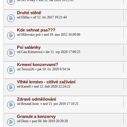
od Jiri Trvaly » sob 12. zář 2020 10:25:01
Druhé stěně
od Eliška » stř 12. črc 2017 19:21:44
Kde sehnat psa???
od Milovnice psů » ned 19. úno 2012 16:09:00
Psí salámky
od Gita Kürnerová » úte 11. srp 2020 17:09:25
Krmení konzervami?
od Terezzi26 » pát 10. črc 2020 9:54:34
Vlhké krmivo - citlivé zažívání
od Karin9 » ned 12. dub 2020 22:24:22
Zdravé odměňování
od RenataChom. » ned 15. pro 2019 17:10:21
Granule a konzervy
od Deny » pon 04. bře 2019 20:29:28