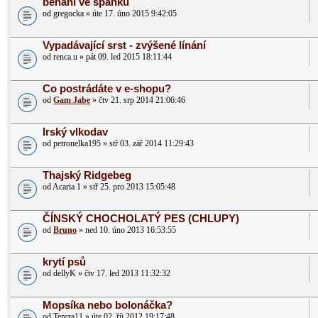
běhání ve spánku
od gregocka » úte 17. úno 2015 9:42:05
Vypadávající srst - zvýšené línání
od renca.u » pát 09. led 2015 18:11:44
Co postrádáte v e-shopu?
od
Gam Jabe
» čtv 21. srp 2014 21:06:46
Irský vlkodav
od petronelka195 » stř 03. zář 2014 11:29:43
Thajský Ridgebeg
od Acaria 1 » stř 25. pro 2013 15:05:48
ČÍNSKÝ CHOCHOLATÝ PES (CHLUPY)
od
Bruno
» ned 10. úno 2013 16:53:55
krytí psů
od dellyK » čtv 17. led 2013 11:32:32
Mopsíka nebo bolonáčka?
od Tereza11 » úte 02. říj 2012 19:17:48