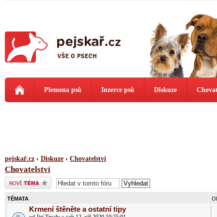
Plemena psů
Inzerce psů
Diskuze
Chovat
pejskař.cz
‹
Diskuze
‹
Chovatelství
Chovatelství
Odeslat nové téma
TÉMATA
O
Krmení štěněte a ostatní tipy