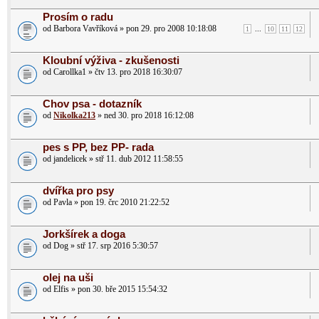
Prosím o radu
od Barbora Vavříková » pon 29. pro 2008 10:18:08
...
1
10
11
12
Kloubní výživa - zkušenosti
od Carollka1 » čtv 13. pro 2018 16:30:07
Chov psa - dotazník
od
Nikolka213
» ned 30. pro 2018 16:12:08
pes s PP, bez PP- rada
od jandelicek » stř 11. dub 2012 11:58:55
dvířka pro psy
od Pavla » pon 19. črc 2010 21:22:52
Jorkšírek a doga
od Dog » stř 17. srp 2016 5:30:57
olej na uši
od Elfis » pon 30. bře 2015 15:54:32