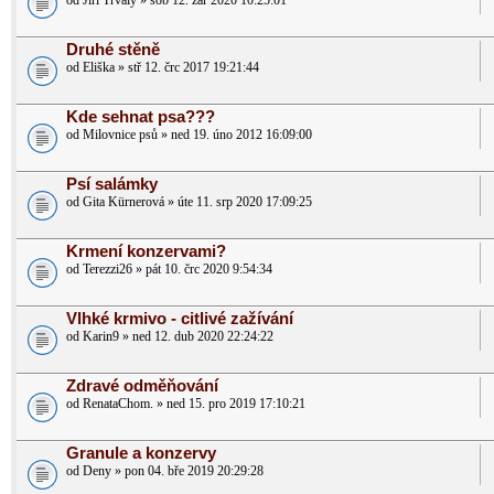
od Jiri Trvaly » sob 12. zář 2020 10:25:01
Druhé stěně
od Eliška » stř 12. črc 2017 19:21:44
Kde sehnat psa???
od Milovnice psů » ned 19. úno 2012 16:09:00
Psí salámky
od Gita Kürnerová » úte 11. srp 2020 17:09:25
Krmení konzervami?
od Terezzi26 » pát 10. črc 2020 9:54:34
Vlhké krmivo - citlivé zažívání
od Karin9 » ned 12. dub 2020 22:24:22
Zdravé odměňování
od RenataChom. » ned 15. pro 2019 17:10:21
Granule a konzervy
od Deny » pon 04. bře 2019 20:29:28