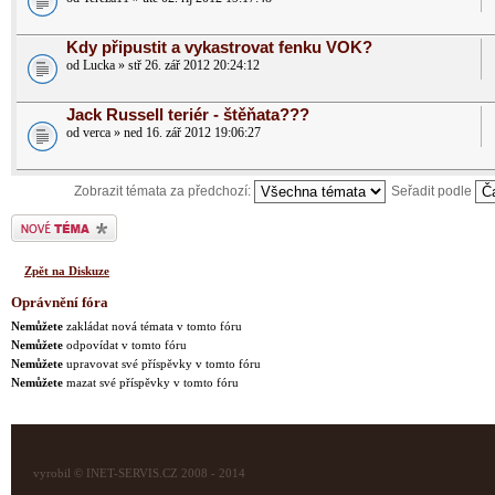
Kdy připustit a vykastrovat fenku VOK?
od Lucka » stř 26. zář 2012 20:24:12
Jack Russell teriér - štěňata???
od verca » ned 16. zář 2012 19:06:27
Zobrazit témata za předchozí:
Seřadit podle
Odeslat nové téma
Zpět na Diskuze
Oprávnění fóra
Nemůžete
zakládat nová témata v tomto fóru
Nemůžete
odpovídat v tomto fóru
Nemůžete
upravovat své příspěvky v tomto fóru
Nemůžete
mazat své příspěvky v tomto fóru
vyrobil © INET-SERVIS.CZ 2008 - 2014