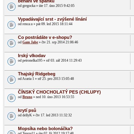
běhání ve spánku
od gregocka » úte 17. úno 2015 9:42:05
Vypadávající srst - zvýšené línání
od renca.u » pát 09. led 2015 18:11:44
Co postrádáte v e-shopu?
od
Gam Jabe
» čtv 21. srp 2014 21:06:46
Irský vlkodav
od petronelka195 » stř 03. zář 2014 11:29:43
Thajský Ridgebeg
od Acaria 1 » stř 25. pro 2013 15:05:48
ČÍNSKÝ CHOCHOLATÝ PES (CHLUPY)
od
Bruno
» ned 10. úno 2013 16:53:55
krytí psů
od dellyK » čtv 17. led 2013 11:32:32
Mopsíka nebo bolonáčka?
od Tereza11 » úte 02. říj 2012 19:17:48