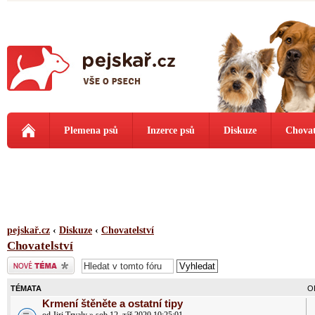
Plemena psů
Inzerce psů
Diskuze
Chovat
pejskař.cz
‹
Diskuze
‹
Chovatelství
Chovatelství
Odeslat nové téma
TÉMATA
O
Krmení štěněte a ostatní tipy