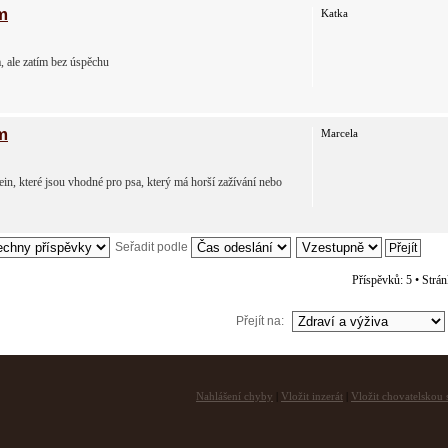
m
Katka
, ale zatím bez úspěchu
m
Marcela
n, které jsou vhodné pro psa, který má horší zažívání nebo
Seřadit podle
Příspěvků: 5 • Strá
Přejít na:
Nahlášení chyby
|
Vložit inzerát
|
Vložit chovatelskou s