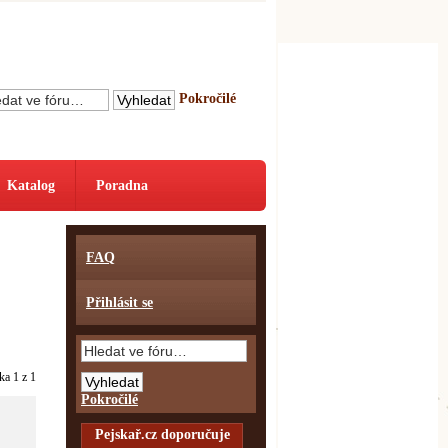
Pokročilé
Katalog
Poradna
FAQ
Přihlásit se
nka
1
z
1
Pokročilé
Pejskař.cz doporučuje