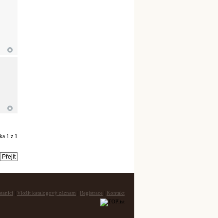
nka
1
z
1
tanici
|
Vložit katalogový záznam
|
Registrace
|
Kontakt