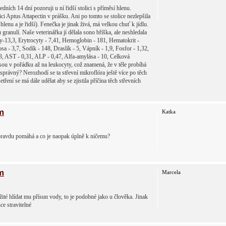
ích 14 dní pozoruji u ní řidší stolici s příměsí hlenu.
ici Aptus Attapectin v prášku. Ani po tomto se stolice nezlepšila
hlenu a je řidší). Fenečka je jinak živá, má velkou chuť k jídlu.
ranulí. Naše veterinářka jí dělala sono bříška, ale neshledala
ty-13,3, Erytrocyty - 7,41, Hemoglobin - 181, Hematokrit -
 - 3,7, Sodík - 148, Draslík - 5, Vápník - 1,9, Fosfor - 1,32,
,43, AST - 0,31, ALP - 0,47, Alfa-amylása - 10, Celková
jsou v pořádku až na leukocyty, což znamená, že v těle probíhá
správný? Nerozhodí se ta střevní mikroflóra ještě více po těch
ení se má dále udělat aby se zjistila příčina těch střevních
m
Katka
pravdu pomáhá a co je naopak úplně k ničemu?
m
Marcela
té hlídat mu přísun vody, to je podobné jako u člověka. Jinak
ce stravitelné