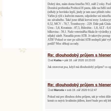
Dobrý den, mám doma fenečku NO, stáří 2 roky. Posledn
Dostává probiotika Probicol H pasta, dále na řidší stol
(někdy je hovínko lepší, jindy je tam zase příměs toho 
Vařím jí rýži s kuřecím masem, odpoledne sní misečku g
nic závažného. Také jsme dělali krevní testy: Leukocy
0,52, MCV - 70,7, Trombocyty - 229. Dále pak Glukosa
Urea - 5,8, Kreatinin - 87,5, Bilirubin - 1,8, ALT - 0
bílkovina - 59,1. Naše veterinářka říkala že výsledky 
nějaký zánět. Nasadila proto ATB. Je takovýto postup 
ATB? Pokud se stav po užívání ATB nezlepší jaké vyšetř
potíží? Moc děkuji za rady.
Re: dlouhodobý průjem s hlene
od
Katka
» pát 18. zář 2020 10:23:03
Jak stravovat psa, když má dlouhodobý průjem? co o
Re: dlouhodobý průjem s hlene
od
Marcela
» sob 19. zář 2020 9:12:47
Pokud má pes dlouhou dobu průjem, tak je velmi důleži
krmit co nejvíc kvalitním jídlem, které bude pro něj leh