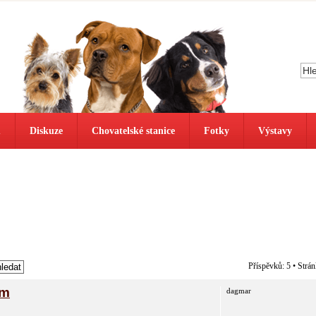
ů
Diskuze
Chovatelské stanice
Fotky
Výstavy
Příspěvků: 5 • Strá
em
dagmar