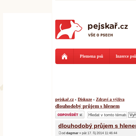
Plemena psů
Inzerce ps
pejskař.cz
‹
Diskuze
‹
Zdraví a výživa
dlouhodobý průjem s hlenem
Odeslat odpověď
dlouhodobý průjem s hlen
od
dagmar
» pát 17. říj 2014 11:46:44