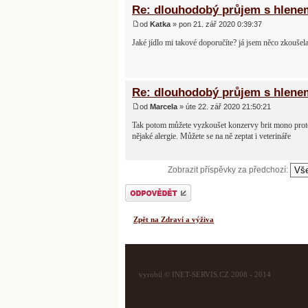
Re: dlouhodobý průjem s hlene
od
Katka
» pon 21. zář 2020 0:39:37
Jaké jídlo mi takové doporučíte? já jsem něco zkoušela
Re: dlouhodobý průjem s hlene
od
Marcela
» úte 22. zář 2020 21:50:21
Tak potom můžete vyzkoušet konzervy brit mono protei
nějaké alergie. Můžete se na ně zeptat i veterináře
Zobrazit příspěvky za předchozí:
Odeslat odpověď
Zpět na Zdraví a výživa
vyrobil © INET-SERVIS.CZ 2008 - 2014