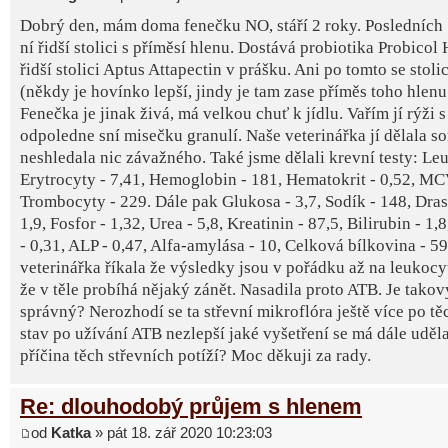
Dobrý den, mám doma fenečku NO, stáří 2 roky. Posledních 
ní řidší stolici s příměsí hlenu. Dostává probiotika Probicol 
řidší stolici Aptus Attapectin v prášku. Ani po tomto se stoli
(někdy je hovínko lepší, jindy je tam zase příměs toho hlenu a
Fenečka je jinak živá, má velkou chuť k jídlu. Vařím jí rýži
odpoledne sní misečku granulí. Naše veterinářka jí dělala so
neshledala nic závažného. Také jsme dělali krevní testy: Le
Erytrocyty - 7,41, Hemoglobin - 181, Hematokrit - 0,52, MCV
Trombocyty - 229. Dále pak Glukosa - 3,7, Sodík - 148, Drasl
1,9, Fosfor - 1,32, Urea - 5,8, Kreatinin - 87,5, Bilirubin - 1,
- 0,31, ALP - 0,47, Alfa-amylása - 10, Celková bílkovina - 59
veterinářka říkala že výsledky jsou v pořádku až na leukocy
že v těle probíhá nějaký zánět. Nasadila proto ATB. Je tako
správný? Nerozhodí se ta střevní mikroflóra ještě více po t
stav po užívání ATB nezlepší jaké vyšetření se má dále udělat
příčina těch střevních potíží? Moc děkuji za rady.
Re: dlouhodobý průjem s hlenem
od
Katka
» pát 18. zář 2020 10:23:03