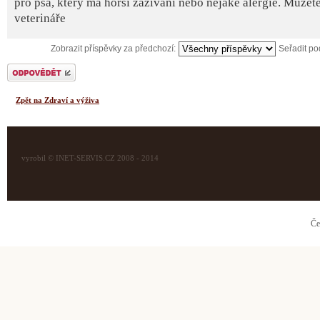
pro psa, který má horší zažívání nebo nějaké alergie. Můžete 
veterináře
Zobrazit příspěvky za předchozí:
Seřadit p
Odeslat odpověď
Zpět na Zdraví a výživa
vyrobil © INET-SERVIS.CZ 2008 - 2014
Če