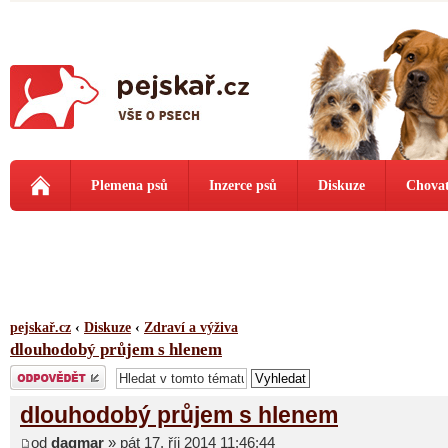
Plemena psů
Inzerce psů
Diskuze
Chovat
pejskař.cz
‹
Diskuze
‹
Zdraví a výživa
dlouhodobý průjem s hlenem
Odeslat odpověď
dlouhodobý průjem s hlenem
od
dagmar
» pát 17. říj 2014 11:46:44