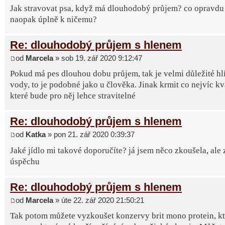
Jak stravovat psa, když má dlouhodobý průjem? co opravdu
naopak úplně k ničemu?
Re: dlouhodobý průjem s hlenem
od
Marcela
» sob 19. zář 2020 9:12:47
Pokud má pes dlouhou dobu průjem, tak je velmi důležité hl
vody, to je podobné jako u člověka. Jinak krmit co nejvíc kv
které bude pro něj lehce stravitelné
Re: dlouhodobý průjem s hlenem
od
Katka
» pon 21. zář 2020 0:39:37
Jaké jídlo mi takové doporučíte? já jsem něco zkoušela, ale 
úspěchu
Re: dlouhodobý průjem s hlenem
od
Marcela
» úte 22. zář 2020 21:50:21
Tak potom můžete vyzkoušet konzervy brit mono protein, k