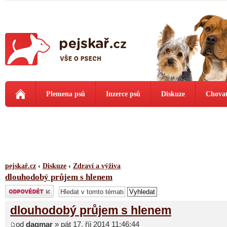
Plemena psů
Inzerce psů
Diskuze
Chovat
pejskař.cz
‹
Diskuze
‹
Zdraví a výživa
dlouhodobý průjem s hlenem
Odeslat odpověď
dlouhodobý průjem s hlenem
od
dagmar
» pát 17. říj 2014 11:46:44