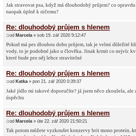
Jak stravovat psa, když má dlouhodobý průjem? co opravdu
naopak úplně k ničemu?
Re: dlouhodobý průjem s hlenem
od
Marcela
» sob 19. zář 2020 9:12:47
Pokud má pes dlouhou dobu průjem, tak je velmi důležité hl
vody, to je podobné jako u člověka. Jinak krmit co nejvíc kv
které bude pro něj lehce stravitelné
Re: dlouhodobý průjem s hlenem
od
Katka
» pon 21. zář 2020 0:39:37
Jaké jídlo mi takové doporučíte? já jsem něco zkoušela, ale 
úspěchu
Re: dlouhodobý průjem s hlenem
od
Marcela
» úte 22. zář 2020 21:50:21
Tak potom můžete vyzkoušet konzervy brit mono protein, k