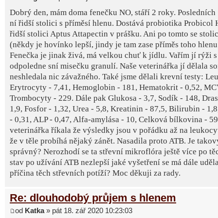
Dobrý den, mám doma fenečku NO, stáří 2 roky. Posledních 
ní řidší stolici s příměsí hlenu. Dostává probiotika Probicol 
řidší stolici Aptus Attapectin v prášku. Ani po tomto se stoli
(někdy je hovínko lepší, jindy je tam zase příměs toho hlenu a
Fenečka je jinak živá, má velkou chuť k jídlu. Vařím jí rýži
odpoledne sní misečku granulí. Naše veterinářka jí dělala so
neshledala nic závažného. Také jsme dělali krevní testy: Le
Erytrocyty - 7,41, Hemoglobin - 181, Hematokrit - 0,52, MCV
Trombocyty - 229. Dále pak Glukosa - 3,7, Sodík - 148, Drasl
1,9, Fosfor - 1,32, Urea - 5,8, Kreatinin - 87,5, Bilirubin - 1,
- 0,31, ALP - 0,47, Alfa-amylása - 10, Celková bílkovina - 59
veterinářka říkala že výsledky jsou v pořádku až na leukocy
že v těle probíhá nějaký zánět. Nasadila proto ATB. Je tako
správný? Nerozhodí se ta střevní mikroflóra ještě více po t
stav po užívání ATB nezlepší jaké vyšetření se má dále udělat
příčina těch střevních potíží? Moc děkuji za rady.
Re: dlouhodobý průjem s hlenem
od
Katka
» pát 18. zář 2020 10:23:03