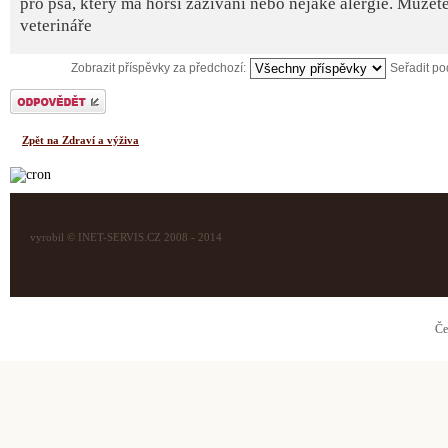
pro psa, který má horší zažívání nebo nějaké alergie. Můžete 
veterináře
Zobrazit příspěvky za předchozí:
Seřadit p
Odeslat odpověď
Zpět na Zdraví a výživa
vyrobil © INET-SERVIS.CZ 2008 - 2014
Če