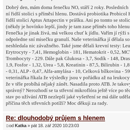
Dobrý den, mám doma fenečku NO, stáří 2 roky. Posledních 
ní řidší stolici s příměsí hlenu. Dostává probiotika Probicol 
řidší stolici Aptus Attapectin v prášku. Ani po tomto se stoli
(někdy je hovínko lepší, jindy je tam zase příměs toho hlenu a
Fenečka je jinak živá, má velkou chuť k jídlu. Vařím jí rýži
odpoledne sní misečku granulí. Naše veterinářka jí dělala so
neshledala nic závažného. Také jsme dělali krevní testy: Le
Erytrocyty - 7,41, Hemoglobin - 181, Hematokrit - 0,52, MCV
Trombocyty - 229. Dále pak Glukosa - 3,7, Sodík - 148, Drasl
1,9, Fosfor - 1,32, Urea - 5,8, Kreatinin - 87,5, Bilirubin - 1,
- 0,31, ALP - 0,47, Alfa-amylása - 10, Celková bílkovina - 59
veterinářka říkala že výsledky jsou v pořádku až na leukocy
že v těle probíhá nějaký zánět. Nasadila proto ATB. Je tako
správný? Nerozhodí se ta střevní mikroflóra ještě více po t
stav po užívání ATB nezlepší jaké vyšetření se má dále udělat
příčina těch střevních potíží? Moc děkuji za rady.
Re: dlouhodobý průjem s hlenem
od
Katka
» pát 18. zář 2020 10:23:03