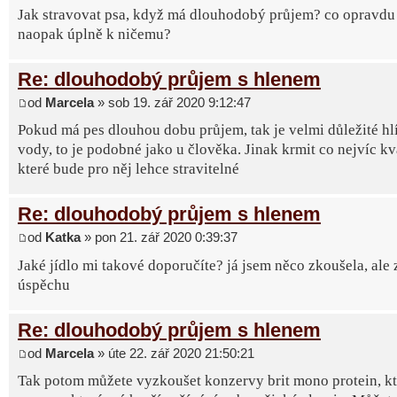
Jak stravovat psa, když má dlouhodobý průjem? co opravdu
naopak úplně k ničemu?
Re: dlouhodobý průjem s hlenem
od
Marcela
» sob 19. zář 2020 9:12:47
Pokud má pes dlouhou dobu průjem, tak je velmi důležité hl
vody, to je podobné jako u člověka. Jinak krmit co nejvíc kv
které bude pro něj lehce stravitelné
Re: dlouhodobý průjem s hlenem
od
Katka
» pon 21. zář 2020 0:39:37
Jaké jídlo mi takové doporučíte? já jsem něco zkoušela, ale 
úspěchu
Re: dlouhodobý průjem s hlenem
od
Marcela
» úte 22. zář 2020 21:50:21
Tak potom můžete vyzkoušet konzervy brit mono protein, k