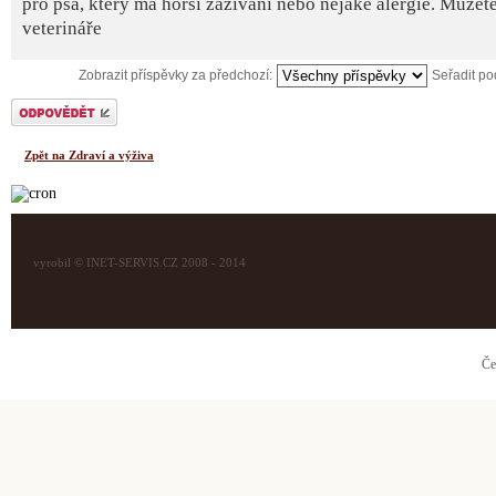
pro psa, který má horší zažívání nebo nějaké alergie. Můžete 
veterináře
Zobrazit příspěvky za předchozí:
Seřadit p
Odeslat odpověď
Zpět na Zdraví a výživa
vyrobil © INET-SERVIS.CZ 2008 - 2014
Če