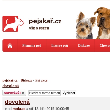
Plemena psů
Inzerce psů
Diskuze
Chovat
pejskař.cz
‹
Diskuze
‹
Psí akce
dovolená
Odeslat odpověď
dovolená
od
mokras
» stř 13. bře 2019 10:00:45