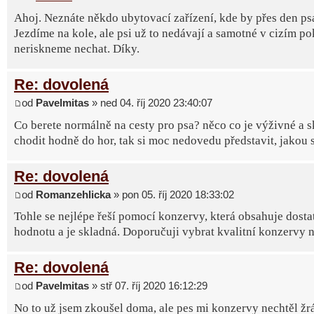
Ahoj. Neznáte někdo ubytovací zařízení, kde by přes den psa
Jezdíme na kole, ale psi už to nedávají a samotné v cizím pok
neriskneme nechat. Díky.
Re: dovolená
od
Pavelmitas
» ned 04. říj 2020 23:40:07
Co berete normálně na cesty pro psa? něco co je výživné a
chodit hodně do hor, tak si moc nedovedu představit, jakou 
Re: dovolená
od
Romanzehlicka
» pon 05. říj 2020 18:33:02
Tohle se nejlépe řeší pomocí konzervy, která obsahuje dos
hodnotu a je skladná. Doporučuji vybrat kvalitní konzervy n
Re: dovolená
od
Pavelmitas
» stř 07. říj 2020 16:12:29
No to už jsem zkoušel doma, ale pes mi konzervy nechtěl žrát