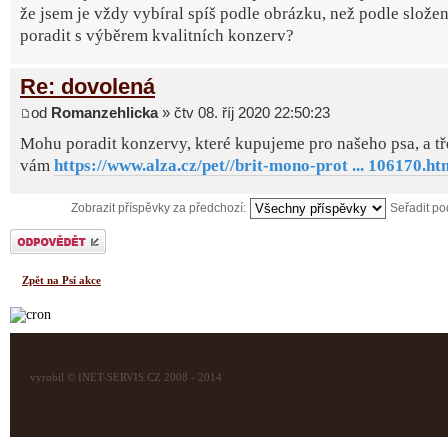
že jsem je vždy vybíral spíš podle obrázku, než podle slože
poradit s výběrem kvalitních konzerv?
Re: dovolená
od
Romanzehlicka
» čtv 08. říj 2020 22:50:23
Mohu poradit konzervy, které kupujeme pro našeho psa, a tř
vám
https://www.alza.cz/pet//brit-mono-prot ... 106170.ht
Zobrazit příspěvky za předchozí:
Seřadit p
Odeslat odpověď
Zpět na Psí akce
vyrobil © INET-SERVIS.CZ 2008 - 2014