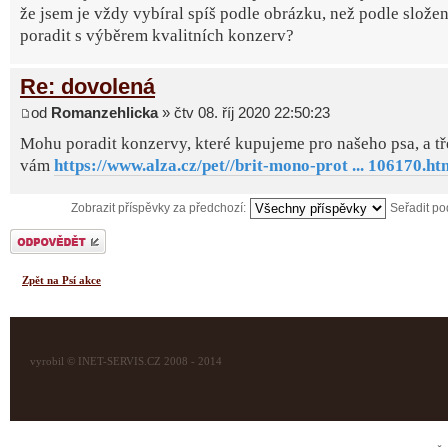
že jsem je vždy vybíral spíš podle obrázku, než podle slože
poradit s výběrem kvalitních konzerv?
Re: dovolená
od
Romanzehlicka
» čtv 08. říj 2020 22:50:23
Mohu poradit konzervy, které kupujeme pro našeho psa, a tř
vám
https://www.alza.cz/pet//brit-mono-prot ... 106170.ht
Zobrazit příspěvky za předchozí:
Seřadit p
Odeslat odpověď
Zpět na Psí akce
vyrobil © INET-SERVIS.CZ 2008 - 2014