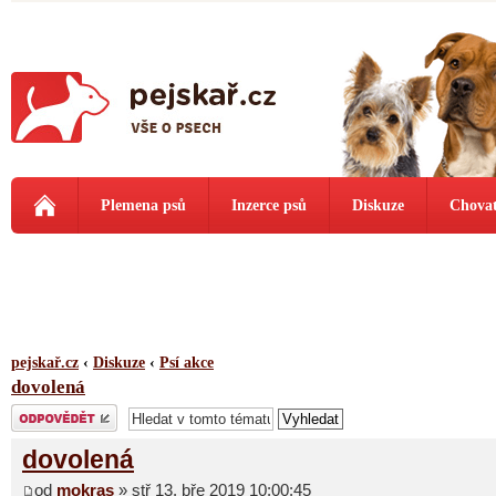
Plemena psů
Inzerce psů
Diskuze
Chovat
pejskař.cz
‹
Diskuze
‹
Psí akce
dovolená
Odeslat odpověď
dovolená
od
mokras
» stř 13. bře 2019 10:00:45