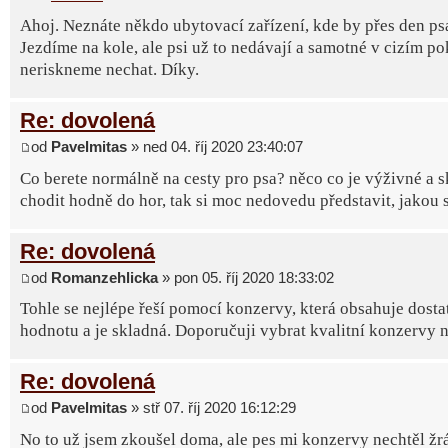
Ahoj. Neznáte někdo ubytovací zařízení, kde by přes den psa
Jezdíme na kole, ale psi už to nedávají a samotné v cizím pok
neriskneme nechat. Díky.
Re: dovolená
od
Pavelmitas
» ned 04. říj 2020 23:40:07
Co berete normálně na cesty pro psa? něco co je výživné a
chodit hodně do hor, tak si moc nedovedu představit, jakou 
Re: dovolená
od
Romanzehlicka
» pon 05. říj 2020 18:33:02
Tohle se nejlépe řeší pomocí konzervy, která obsahuje dos
hodnotu a je skladná. Doporučuji vybrat kvalitní konzervy n
Re: dovolená
od
Pavelmitas
» stř 07. říj 2020 16:12:29
No to už jsem zkoušel doma, ale pes mi konzervy nechtěl žrát