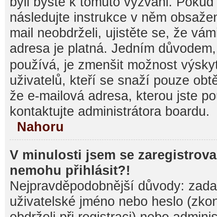
byli byste k tomuto vyzváni. Pokud
následujte instrukce v něm obsažen
mail neobdrželi, ujistěte se, že vá
adresa je platná. Jedním důvodem,
používá, je zmenšit možnost výsk
uživatelů, kteří se snaží pouze obtěž
že e-mailová adresa, kterou jste pou
kontaktujte administrátora boardu.
Nahoru
V minulosti jsem se zaregistrova
nemohu přihlásit?!
Nejpravděpodobnější důvody: zadal
uživatelské jméno nebo heslo (zkontr
obdrželi při registraci) nebo admini