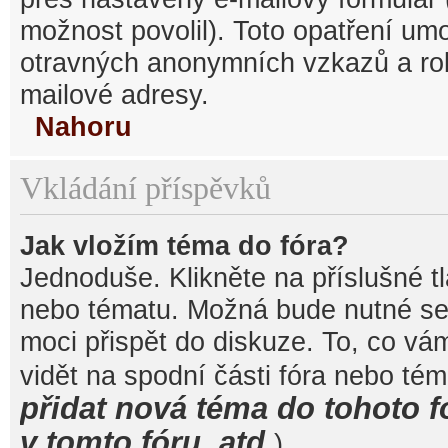
možnost povolil). Toto opatření um
otravných anonymních vzkazů a robo
mailové adresy.
Nahoru
Vkládání příspěvků
Jak vložím téma do fóra?
Jednoduše. Klikněte na příslušné t
nebo tématu. Možná bude nutné se 
moci přispět do diskuze. To, co vá
vidět na spodní části fóra nebo té
přidat nová téma do tohoto f
v tomto fóru, atd.
).