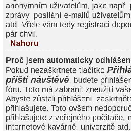
anonymním uživatelům, jako např. 
zprávy, posílání e-mailů uživatelům
atd. Vřele vám tedy registraci dop
pár chvil.
Nahoru
Proč jsem automaticky odhláše
Přihl
Pokud nezaškrtnete tlačítko
příští návštěvě
, budete přihláše
fóru. Toto má zabránit zneužití va
Abyste zůstali přihlášeni, zaškrtnět
přihlašujete. Toto ovšem nedoporu
přihlašujete z veřejného počítače, 
internetové kavárně, univerzitě atd.