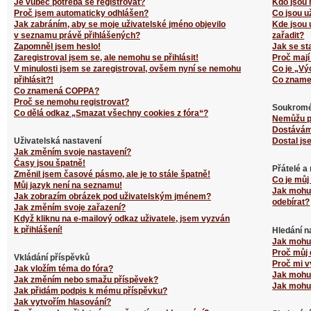
Je vůbec potřeba se registrovat?
Kdo jsou 
Proč jsem automaticky odhlášen?
Co jsou u
Jak zabráním, aby se moje uživatelské jméno objevilo
Kde jsou 
v seznamu právě přihlášených?
zařadit?
Zapomněl jsem heslo!
Jak se st
Zaregistroval jsem se, ale nemohu se přihlásit!
Proč mají
V minulosti jsem se zaregistroval, ovšem nyní se nemohu
Co je „Vý
přihlásit?!
Co zname
Co znamená COPPA?
Proč se nemohu registrovat?
Soukromé
Co dělá odkaz „Smazat všechny cookies z fóra“?
Nemůžu p
Dostávám
Uživatelská nastavení
Dostal js
Jak změním svoje nastavení?
Časy jsou špatně!
Přátelé a
Změnil jsem časové pásmo, ale je to stále špatně!
Co je můj
Můj jazyk není na seznamu!
Jak mohu 
Jak zobrazím obrázek pod uživatelským jménem?
odebírat?
Jak změním svoje zařazení?
Když kliknu na e-mailový odkaz uživatele, jsem vyzván
k přihlášení!
Hledání n
Jak mohu 
Proč můj 
Vkládání příspěvků
Proč mi v
Jak vložím téma do fóra?
Jak mohu 
Jak změním nebo smažu příspěvek?
Jak mohu 
Jak přidám podpis k mému příspěvku?
Jak vytvořím hlasování?