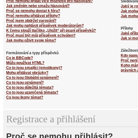
Proč nemohu přidat více možností pro hlasování?
Sledování
Jak změním nebo smažu hlasování?
Jaký je r
Proč se nemohu dostat k fóru?
Jak mohu 
Proč nemohu přidávat přílohy?
Jak mohu 
Proč jsem obdržel varování?
Jak mohu nahlásit příspěvek moderátorům?
Přílohy
K čemu slouží tlačítko „Uložit“ při psaní příspěvků?
Jaké příl
Proč musí být můj příspěvek schválen?
Jak si mo
Jak mohu oživit svoje téma?
Záležitos
Formátování a typy příspěvků
Kdo naps
Co je BBCode?
Proč není
Můžu používat HTML?
Koho mám 
Co to jsou smajlíci (emotikony)?
právních 
Mohu přidávat obrázky?
Co to jsou Globální oznámení?
Co to jsou oznámení?
Co to jsou důležitá témata?
Co to jsou uzamčená témata?
Co jsou ikony témat?
Registrace a přihlášení
Proč se nemohu přihlásit?