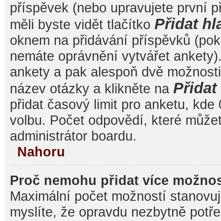
příspěvek (nebo upravujete první 
Přidat hl
měli byste vidět tlačítko
oknem na přidávání příspěvků (poku
nemáte oprávnění vytvářet ankety).
ankety a pak alespoň dvě možnost
Přida
název otázky a klikněte na
přidat časový limit pro anketu, k
volbu. Počet odpovědí, které můžet
administrátor boardu.
Nahoru
Proč nemohu přidat více možnos
Maximální počet možností stanovuje
myslíte, že opravdu nezbytně potře