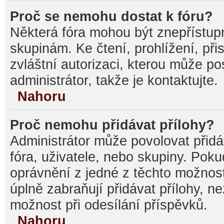
Proč se nemohu dostat k fóru?
Některá fóra mohou být znepřístupn
skupinám. Ke čtení, prohlížení, při
zvláštní autorizaci, kterou může p
administrátor, takže je kontaktujte.
Nahoru
Proč nemohu přidávat přílohy?
Administrátor může povolovat přidáv
fóra, uživatele, nebo skupiny. Pok
oprávnění z jedné z těchto možnost
úplně zabraňují přidávat přílohy, n
možnost při odesílání příspěvků.
Nahoru