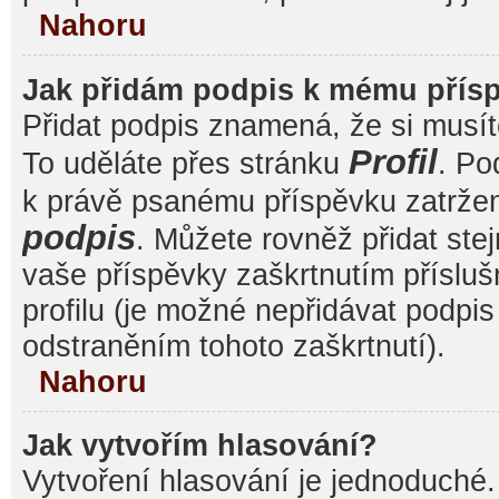
Nahoru
Jak přidám podpis k mému přís
Přidat podpis znamená, že si musíte
Profil
To uděláte přes stránku
. Po
k právě psanému příspěvku zatrže
podpis
. Můžete rovněž přidat ste
vaše příspěvky zaškrtnutím přísluš
profilu (je možné nepřidávat podp
odstraněním tohoto zaškrtnutí).
Nahoru
Jak vytvořím hlasování?
Vytvoření hlasování je jednoduché.