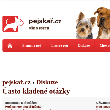
Plemena psů
Inzerce psů
Diskuze
Chovat
pejskař.cz
‹
Diskuze
Často kladené otázky
Registrace a přihlášení
Uživatels
Proč se nemohu přihlásit?
Kdo jsou 