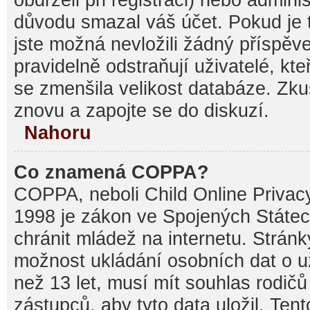
důvodu smazal váš účet. Pokud je t
jste možná nevložili žádný příspěve
pravidelně odstraňují uživatelé, kte
se zmenšila velikost databáze. Zku
znovu a zapojte se do diskuzí.
Nahoru
Co znamená COPPA?
COPPA, neboli Child Online Privacy
1998 je zákon ve Spojených Státec
chránit mládež na internetu. Stránk
možnost ukládání osobních dat o už
než 13 let, musí mít souhlas rodi
zástupců, aby tyto data uložil. Ten