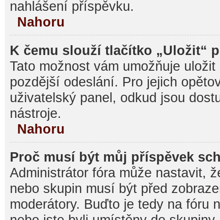
nahlášení příspěvku.
Nahoru
K čemu slouží tlačítko „Uložit“ 
Tato možnost vám umožňuje uložit 
pozdější odeslání. Pro jejich opěto
uživatelský panel, odkud jsou dost
nástroje.
Nahoru
Proč musí být můj příspěvek sc
Administrátor fóra může nastavit, ž
nebo skupin musí být před zobraz
moderátory. Buďto je tedy na fóru 
nebo jste byli umístěny do skupiny,