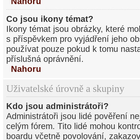
Nahoru
Co jsou ikony témat?
Ikony témat jsou obrázky, které mo
s příspěvkem pro vyjádření jeho o
používat pouze pokud k tomu nastav
příslušná oprávnění.
Nahoru
Uživatelské úrovně a skupiny
Kdo jsou administrátoři?
Administrátoři jsou lidé pověření n
celým fórem. Tito lidé mohou kontr
boardu včetně povolování, zakazová