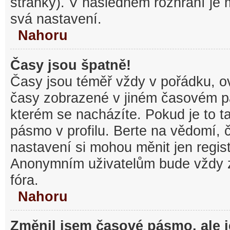
stránky). V následném rozhraní je
svá nastavení.
Nahoru
Časy jsou špatně!
Časy jsou téměř vždy v pořádku, ov
časy zobrazené v jiném časovém p
kterém se nacházíte. Pokud je to t
pásmo v profilu. Berte na vědomí,
nastavení si mohou měnit jen regist
Anonymním uživatelům bude vždy 
fóra.
Nahoru
Změnil jsem časové pásmo, ale je