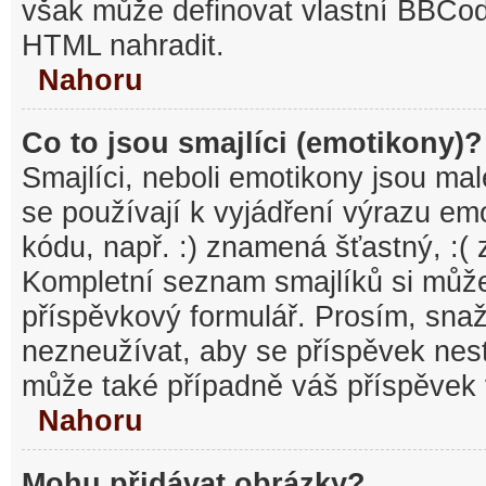
však může definovat vlastní BBCo
HTML nahradit.
Nahoru
Co to jsou smajlíci (emotikony)?
Smajlíci, neboli emotikony jsou mal
se používají k vyjádření výrazu em
kódu, např. :) znamená šťastný, :
Kompletní seznam smajlíků si může
příspěvkový formulář. Prosím, snaž
nezneužívat, aby se příspěvek nest
může také případně váš příspěvek 
Nahoru
Mohu přidávat obrázky?