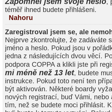
Zapomněl jsem svoje heslo
, 
téměř ihned budete přihlášeni.
Nahoru
Zaregistroval jsem se, ale nemoh
Nejprve zkontrolujte, že zadáváte 
jméno a heslo. Pokud jsou v pořád
jedna z následujících dvou věcí. 
podpora COPPA a klikli jste při reg
mi méně než 13 let
, budete mu
instrukce. Pokud toto není ten pří
být aktivován. Některé boardy vyža
nových registrací, buď Vámi, nebo
tím, než se budete moci přihlásit. K