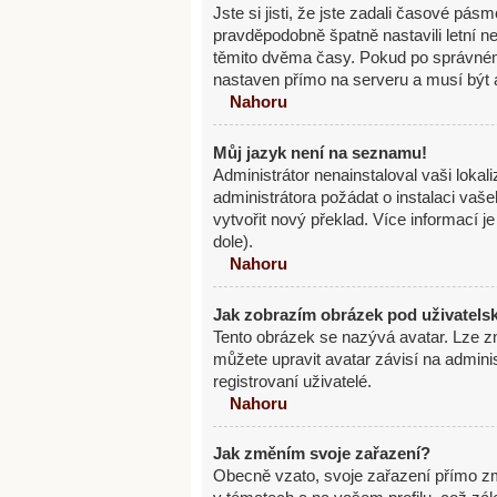
Jste si jisti, že jste zadali časové pás
pravděpodobně špatně nastavili letní 
těmito dvěma časy. Pokud po správné
nastaven přímo na serveru a musí být 
Nahoru
Můj jazyk není na seznamu!
Administrátor nenainstaloval vaši lokal
administrátora požádat o instalaci vaš
vytvořit nový překlad. Více informací 
dole).
Nahoru
Jak zobrazím obrázek pod uživatel
Tento obrázek se nazývá avatar. Lze z
můžete upravit avatar závisí na admini
registrovaní uživatelé.
Nahoru
Jak změním svoje zařazení?
Obecně vzato, svoje zařazení přímo z