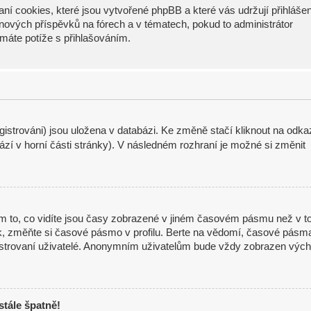
ní cookies, které jsou vytvořené phpBB a které vás udržují přihláše
í nových příspěvků na fórech a v tématech, pokud to administrátor
máte potíže s přihlašováním.
istrováni) jsou uložena v databázi. Ke změně stačí kliknout na odka
zí v horní části stránky). V následném rozhraní je možné si změnit
m to, co vidíte jsou časy zobrazené v jiném časovém pásmu než v t
ak, změňte si časové pásmo v profilu. Berte na vědomí, časové pásm
gistrovaní uživatelé. Anonymním uživatelům bude vždy zobrazen vých
stále špatně!