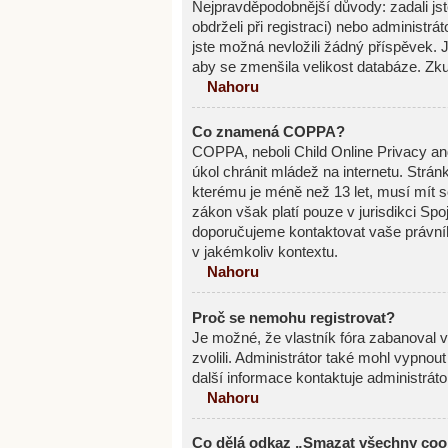
Nejpravděpodobnější důvody: zadali jste
obdrželi při registraci) nebo administr
jste možná nevložili žádný příspěvek. Je
aby se zmenšila velikost databáze. Zku
Nahoru
Co znamená COPPA?
COPPA, neboli Child Online Privacy an
úkol chránit mládež na internetu. Strán
kterému je méně než 13 let, musí mít s
zákon však platí pouze v jurisdikci Spoje
doporučujeme kontaktovat vaše právn
v jakémkoliv kontextu.
Nahoru
Proč se nemohu registrovat?
Je možné, že vlastník fóra zabanoval va
zvolili. Administrátor také mohl vypnou
další informace kontaktuje administráto
Nahoru
Co dělá odkaz „Smazat všechny cook