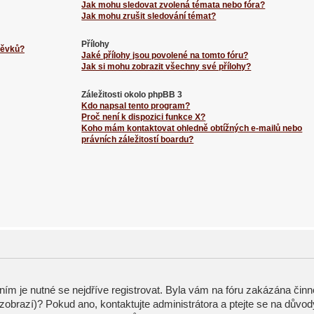
Jak mohu sledovat zvolená témata nebo fóra?
Jak mohu zrušit sledování témat?
Přílohy
spěvků?
Jaké přílohy jsou povolené na tomto fóru?
Jak si mohu zobrazit všechny své přílohy?
Záležitosti okolo phpBB 3
Kdo napsal tento program?
Proč není k dispozici funkce X?
Koho mám kontaktovat ohledně obtížných e-mailů nebo
právních záležitostí boardu?
ením je nutné se nejdříve registrovat. Byla vám na fóru zakázána činn
zobrazí)? Pokud ano, kontaktujte administrátora a ptejte se na důvod