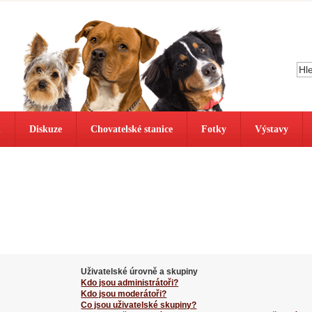
ů
Diskuze
Chovatelské stanice
Fotky
Výstavy
Uživatelské úrovně a skupiny
Kdo jsou administrátoři?
Kdo jsou moderátoři?
Co jsou uživatelské skupiny?