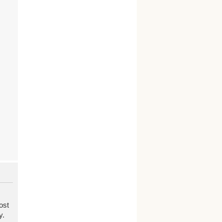
ost
y.