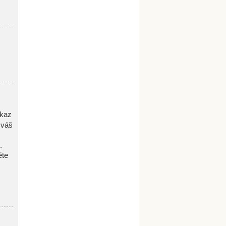
dkaz
 váš
.
ěte