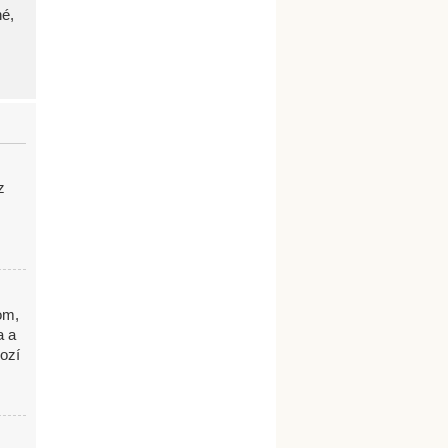
né,
z
om,
a a
ozí