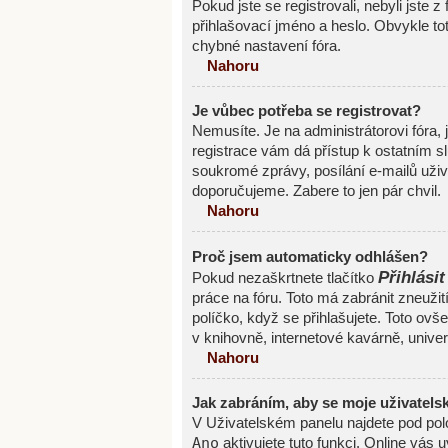
Pokud jste se registrovali, nebyli jste z
přihlašovací jméno a heslo. Obvykle to
chybné nastavení fóra.
Nahoru
Je vůbec potřeba se registrovat?
Nemusíte. Je na administrátorovi fóra, 
registrace vám dá přístup k ostatním
soukromé zprávy, posílání e-mailů uživa
doporučujeme. Zabere to jen pár chvil.
Nahoru
Proč jsem automaticky odhlášen?
Přihlásit
Pokud nezaškrtnete tlačítko
práce na fóru. Toto má zabránit zneužit
políčko, když se přihlašujete. Toto ov
v knihovně, internetové kavárně, univerz
Nahoru
Jak zabráním, aby se moje uživatels
V Uživatelském panelu najdete pod po
Ano
aktivujete tuto funkci. Online vás 