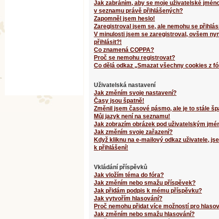
Jak zabráním, aby se moje uživatelské jméno
v seznamu právě přihlášených?
Zapomněl jsem heslo!
Zaregistroval jsem se, ale nemohu se přihlási
V minulosti jsem se zaregistroval, ovšem ny
přihlásit?!
Co znamená COPPA?
Proč se nemohu registrovat?
Co dělá odkaz „Smazat všechny cookies z fó
Uživatelská nastavení
Jak změním svoje nastavení?
Časy jsou špatně!
Změnil jsem časové pásmo, ale je to stále šp
Můj jazyk není na seznamu!
Jak zobrazím obrázek pod uživatelským jm
Jak změním svoje zařazení?
Když kliknu na e-mailový odkaz uživatele, j
k přihlášení!
Vkládání příspěvků
Jak vložím téma do fóra?
Jak změním nebo smažu příspěvek?
Jak přidám podpis k mému příspěvku?
Jak vytvořím hlasování?
Proč nemohu přidat více možností pro hlaso
Jak změním nebo smažu hlasování?