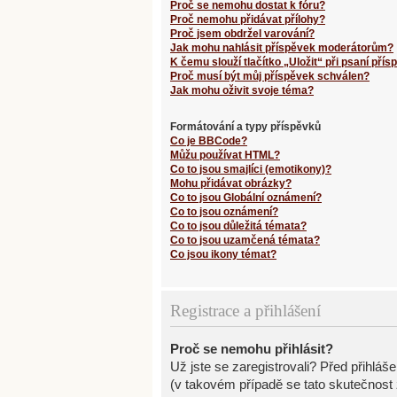
Proč se nemohu dostat k fóru?
Proč nemohu přidávat přílohy?
Proč jsem obdržel varování?
Jak mohu nahlásit příspěvek moderátorům?
K čemu slouží tlačítko „Uložit“ při psaní pří
Proč musí být můj příspěvek schválen?
Jak mohu oživit svoje téma?
Formátování a typy příspěvků
Co je BBCode?
Můžu používat HTML?
Co to jsou smajlíci (emotikony)?
Mohu přidávat obrázky?
Co to jsou Globální oznámení?
Co to jsou oznámení?
Co to jsou důležitá témata?
Co to jsou uzamčená témata?
Co jsou ikony témat?
Registrace a přihlášení
Proč se nemohu přihlásit?
Už jste se zaregistrovali? Před přihláš
(v takovém případě se tato skutečnost 