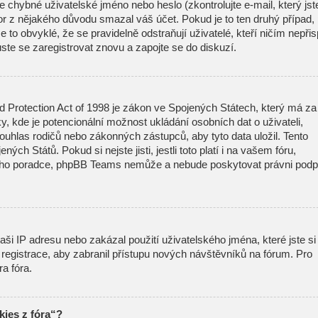
 chybné uživatelské jméno nebo heslo (zkontrolujte e-mail, který jst
átor z nějakého důvodu smazal váš účet. Pokud je to ten druhý případ,
 to obvyklé, že se pravidelně odstraňují uživatelé, kteří ničím nepřisp
ste se zaregistrovat znovu a zapojte se do diskuzí.
d Protection Act of 1998 je zákon ve Spojených Státech, který má za
ky, kde je potencionální možnost ukládání osobních dat o uživateli,
ouhlas rodičů nebo zákonných zástupců, aby tyto data uložil. Tento
ných Států. Pokud si nejste jisti, jestli toto platí i na vašem fóru,
ího poradce, phpBB Teams nemůže a nebude poskytovat právni podp
ši IP adresu nebo zakázal použití uživatelského jména, které jste si
t registrace, aby zabranil přístupu nových návštěvníků na fórum. Pro
ra fóra.
ies z fóra“?