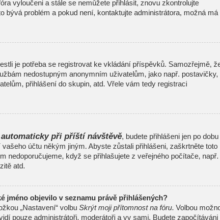
 fóra vyloučeni a stále se nemůžete přihlásit, znovu zkontrolujte
to bývá problém a pokud není, kontaktujte administrátora, možná má
jestli je potřeba se registrovat ke vkládání příspěvků. Samozřejmě, ž
 službám nedostupným anonymním uživatelům, jako např. postavičky,
telům, přihlášení do skupin, atd. Vřele vám tedy registraci
 automaticky při příští návštěvě
, budete přihlášeni jen po dobu
í vašeho účtu někým jiným. Abyste zůstali přihlášeni, zaškrtněte toto
šem nedoporučujeme, když se přihlašujete z veřejného počítače, např.
itě atd.
ké jméno objevilo v seznamu právě přihlášených?
ložkou „Nastavení“ volbu
Skrýt moji přítomnost na fóru
. Volbou možno
uvidí pouze administrátoři, moderátoři a vy sami. Budete započítáváni