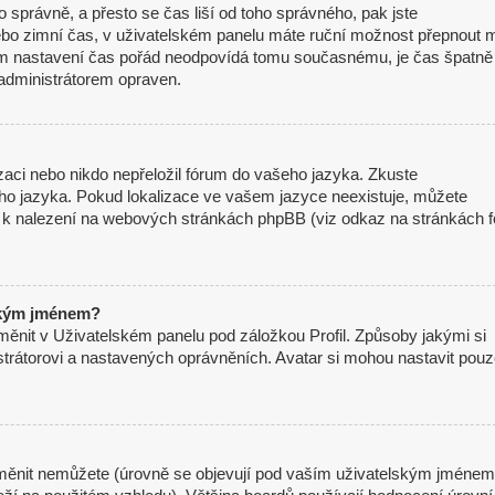
mo správně, a přesto se čas liší od toho správného, pak jste
nebo zimní čas, v uživatelském panelu máte ruční možnost přepnout 
m nastavení čas pořád neodpovídá tomu současnému, je čas špatně
administrátorem opraven.
izaci nebo nikdo nepřeložil fórum do vašeho jazyka. Zkuste
eho jazyka. Pokud lokalizace ve vašem jazyce neexistuje, můžete
je k nalezení na webových stránkách phpBB (viz odkaz na stránkách f
ským jménem?
měnit v Uživatelském panelu pod záložkou Profil. Způsoby jakými si
strátorovi a nastavených oprávněních. Avatar si mohou nastavit pou
měnit nemůžete (úrovně se objevují pod vaším uživatelským jménem