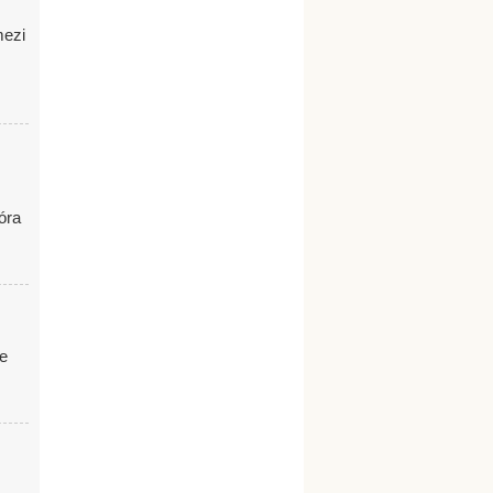
mezi
óra
ze