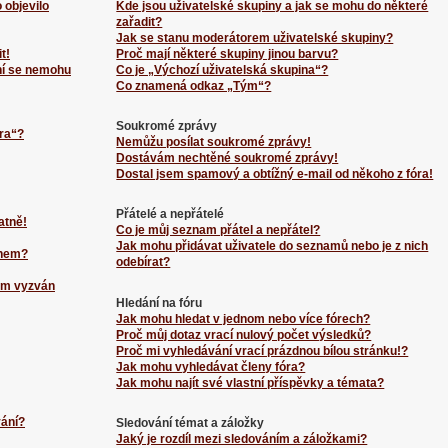
 objevilo
Kde jsou uživatelské skupiny a jak se mohu do některé
zařadit?
Jak se stanu moderátorem uživatelské skupiny?
t!
Proč mají některé skupiny jinou barvu?
ní se nemohu
Co je „Výchozí uživatelská skupina“?
Co znamená odkaz „Tým“?
Soukromé zprávy
ra“?
Nemůžu posílat soukromé zprávy!
Dostávám nechtěné soukromé zprávy!
Dostal jsem spamový a obtížný e-mail od někoho z fóra!
Přátelé a nepřátelé
atně!
Co je můj seznam přátel a nepřátel?
Jak mohu přidávat uživatele do seznamů nebo je z nich
énem?
odebírat?
sem vyzván
Hledání na fóru
Jak mohu hledat v jednom nebo více fórech?
Proč můj dotaz vrací nulový počet výsledků?
Proč mi vyhledávání vrací prázdnou bílou stránku!?
Jak mohu vyhledávat členy fóra?
Jak mohu najít své vlastní příspěvky a témata?
vání?
Sledování témat a záložky
Jaký je rozdíl mezi sledováním a záložkami?