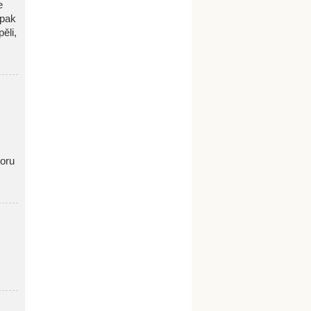
e
 pak
ěli,
oru