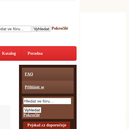
Pokročilé
Katalog
Poradna
FAQ
Přihlásit se
Pokročilé
Pejskař.cz doporučuje