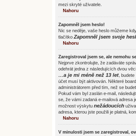
mezi skryté uživatele.
Nahoru
Zapomněl jsem heslo!
Nic se neděje, vaše heslo můžeme kdyk
Zapomněl jsem svoje hes
tlačítko
Nahoru
Zaregistroval jsem se, ale nemohu se 
Nejprve zkontrolujte, že zadáváte spr
odehrát jedna z následujících dvou věc
…a je mi méně než 13 let
, budete
účet musí být aktivován. Některé board
administrátorem před tím, než se budete 
Pokud vám byl zaslán e-mail, následujte
se, že vámi zadaná e-mailová adresa j
nežádoucích
možnost výskytu
uživat
adresa, kterou jste použili je platná, ko
Nahoru
V minulosti jsem se zaregistroval, o