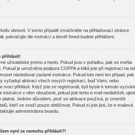
oliv obnovit. V tomto případě zmáčkněte na přihlašovací stránce
lo
, pokračujte dle instrukcí a téměř ihned budete přihlášeni.
přihlásit!
ávné uživatelské jméno a heslo. Pokud jsou v pořádku, pak se mohla
í. Pokud je umožněna podpora COPPA a klikli jste při registraci na o
 muset následovat zaslané instrukce. Pokud toto není ten případ, pak
y vyžadují aktivaci všech nových registrací, buď Vámi, nebo
moci přihlásit. Když jste se registrovali, byli byste k tomuto vyzváni
 instrukce v něm obsažené, pokud jste tento e-mail neobdrželi, ujist
e platná. Jedním důvodem, proč se aktivace používá, je zmenšit
elů, kteří se snaží pouze obtěžovat. Pokud si jste jisti, že e-mailová
ntaktujte administrátora boardu.
všem nyní se nemohu přihlásit?!