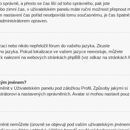
mo správně, a přesto se čas liší od toho správného, pak jste
nebo zimní čas, v uživatelském panelu máte ruční možnost přepnout 
m nastavení čas pořád neodpovídá tomu současnému, je čas špatně
administrátorem opraven.
izaci nebo nikdo nepřeložil fórum do vašeho jazyka. Zkuste
eho jazyka. Pokud lokalizace ve vašem jazyce neexistuje, můžete
je k nalezení na webových stránkách phpBB (viz odkaz na stránkách f
ským jménem?
měnit v Uživatelském panelu pod záložkou Profil. Způsoby jakými si
strátorovi a nastavených oprávněních. Avatar si mohou nastavit pou
měnit nemůžete (úrovně se objevují pod vaším uživatelským jménem