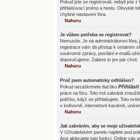
Pokud jste se registrovali, nebyli jste z
přihlašovací jméno a heslo. Obvykle to
chybné nastavení fóra.
Nahoru
Je vůbec potřeba se registrovat?
Nemusíte. Je na administrátorovi fóra, 
registrace vám dá přístup k ostatním
soukromé zprávy, posílání e-mailů uživa
doporučujeme. Zabere to jen pár chvil.
Nahoru
Proč jsem automaticky odhlášen?
Přihlásit
Pokud nezaškrtnete tlačítko
práce na fóru. Toto má zabránit zneužit
políčko, když se přihlašujete. Toto ov
v knihovně, internetové kavárně, univerz
Nahoru
Jak zabráním, aby se moje uživatels
V Uživatelském panelu najdete pod po
Ano
aktivujete tuto funkci. Online vás 