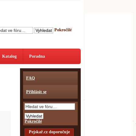
Pokročilé
Katalog
Poradna
FAQ
Přihlásit se
Pokročilé
Pejskař.cz doporučuje