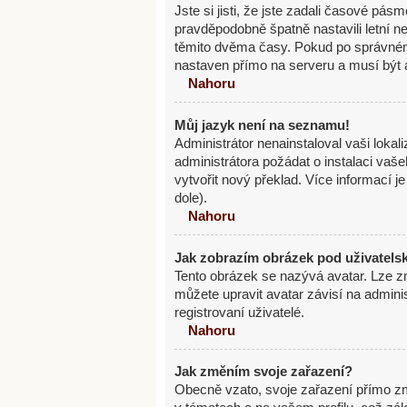
Jste si jisti, že jste zadali časové pás
pravděpodobně špatně nastavili letní 
těmito dvěma časy. Pokud po správné
nastaven přímo na serveru a musí být 
Nahoru
Můj jazyk není na seznamu!
Administrátor nenainstaloval vaši lokal
administrátora požádat o instalaci vaš
vytvořit nový překlad. Více informací 
dole).
Nahoru
Jak zobrazím obrázek pod uživatel
Tento obrázek se nazývá avatar. Lze z
můžete upravit avatar závisí na admini
registrovaní uživatelé.
Nahoru
Jak změním svoje zařazení?
Obecně vzato, svoje zařazení přímo z