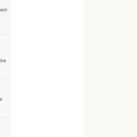
mezi
óra
ze