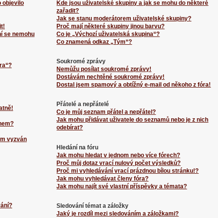
 objevilo
Kde jsou uživatelské skupiny a jak se mohu do některé
zařadit?
Jak se stanu moderátorem uživatelské skupiny?
t!
Proč mají některé skupiny jinou barvu?
ní se nemohu
Co je „Výchozí uživatelská skupina“?
Co znamená odkaz „Tým“?
Soukromé zprávy
ra“?
Nemůžu posílat soukromé zprávy!
Dostávám nechtěné soukromé zprávy!
Dostal jsem spamový a obtížný e-mail od někoho z fóra!
Přátelé a nepřátelé
atně!
Co je můj seznam přátel a nepřátel?
Jak mohu přidávat uživatele do seznamů nebo je z nich
énem?
odebírat?
sem vyzván
Hledání na fóru
Jak mohu hledat v jednom nebo více fórech?
Proč můj dotaz vrací nulový počet výsledků?
Proč mi vyhledávání vrací prázdnou bílou stránku!?
Jak mohu vyhledávat členy fóra?
Jak mohu najít své vlastní příspěvky a témata?
vání?
Sledování témat a záložky
Jaký je rozdíl mezi sledováním a záložkami?