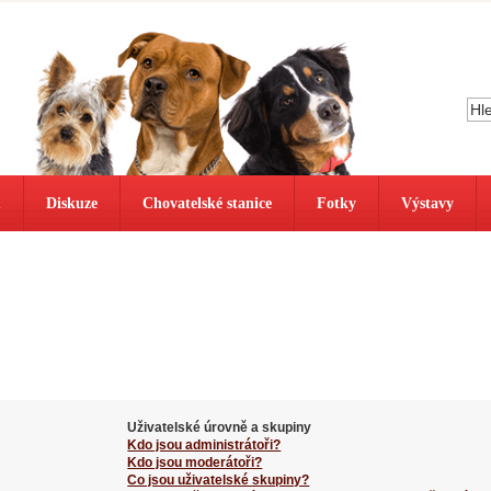
ů
Diskuze
Chovatelské stanice
Fotky
Výstavy
Uživatelské úrovně a skupiny
Kdo jsou administrátoři?
Kdo jsou moderátoři?
Co jsou uživatelské skupiny?