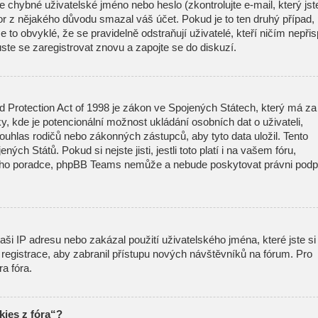
 chybné uživatelské jméno nebo heslo (zkontrolujte e-mail, který jst
átor z nějakého důvodu smazal váš účet. Pokud je to ten druhý případ,
 to obvyklé, že se pravidelně odstraňují uživatelé, kteří ničím nepřisp
ste se zaregistrovat znovu a zapojte se do diskuzí.
d Protection Act of 1998 je zákon ve Spojených Státech, který má za
ky, kde je potencionální možnost ukládání osobních dat o uživateli,
ouhlas rodičů nebo zákonných zástupců, aby tyto data uložil. Tento
ných Států. Pokud si nejste jisti, jestli toto platí i na vašem fóru,
ího poradce, phpBB Teams nemůže a nebude poskytovat právni podp
ši IP adresu nebo zakázal použití uživatelského jména, které jste si
t registrace, aby zabranil přístupu nových návštěvníků na fórum. Pro
ra fóra.
ies z fóra“?