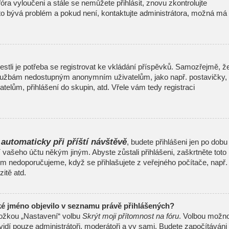
 fóra vyloučeni a stále se nemůžete přihlásit, znovu zkontrolujte
to bývá problém a pokud není, kontaktujte administrátora, možná má
jestli je potřeba se registrovat ke vkládání příspěvků. Samozřejmě, ž
 službám nedostupným anonymním uživatelům, jako např. postavičky,
telům, přihlášení do skupin, atd. Vřele vám tedy registraci
 automaticky při příští návštěvě
, budete přihlášeni jen po dobu
í vašeho účtu někým jiným. Abyste zůstali přihlášeni, zaškrtněte toto
šem nedoporučujeme, když se přihlašujete z veřejného počítače, např.
itě atd.
ké jméno objevilo v seznamu právě přihlášených?
ložkou „Nastavení“ volbu
Skrýt moji přítomnost na fóru
. Volbou možno
uvidí pouze administrátoři, moderátoři a vy sami. Budete započítáváni