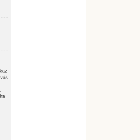
dkaz
 váš
.
ěte