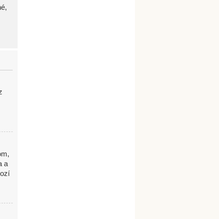
né,
z
om,
a a
ozí