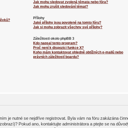
Jak mohu sledovat zvolená témata nebo fóra?
Jak mohu zrušit sledování témat?
Přílohy
spěvků?
Jaké přílohy jsou povolené na tomto fóru?
Jak si mohu zobrazit všechny své přílohy?
Záležitosti okolo phpBB 3
Kdo napsal tento program?
Proč není k dispozici funkce X?
Koho mám kontaktovat ohledně obtížných e-mailů nebo
právních záležitostí boardu?
ením je nutné se nejdříve registrovat. Byla vám na fóru zakázána činn
zobrazí)? Pokud ano, kontaktujte administrátora a ptejte se na důvod