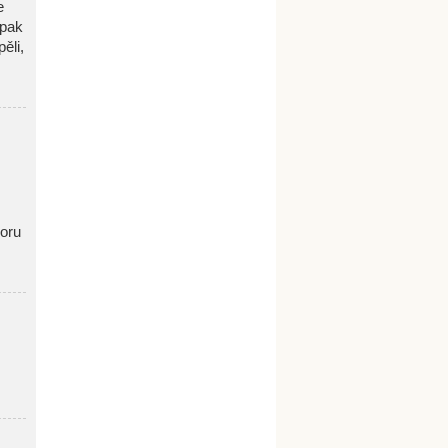
e
 pak
ěli,
oru