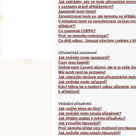
Jak zabráním, aby se moje uživatelské jméno
v seznamu právě přihlášených?
Zapomněl jsem heslo!
Zaregistroval jsem se, ale nemohu se přihlási
V minulosti jsem se zaregistroval, ovšem ny
přihlásit?!
Co znamená COPPA?
Proč se nemohu registrovat?
Co dělá odkaz „Smazat všechny cookies z fó
Uživatelská nastavení
Jak změním svoje nastavení?
Časy jsou špatně!
Změnil jsem časové pásmo, ale je to stále šp
Můj jazyk není na seznamu!
Jak zobrazím obrázek pod uživatelským jm
Jak změním svoje zařazení?
Když kliknu na e-mailový odkaz uživatele, j
k přihlášení!
Vkládání příspěvků
Jak vložím téma do fóra?
Jak změním nebo smažu příspěvek?
Jak přidám podpis k mému příspěvku?
Jak vytvořím hlasování?
Proč nemohu přidat více možností pro hlaso
Jak změním nebo smažu hlasování?