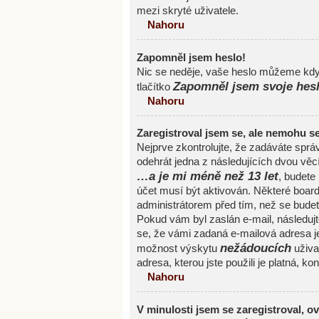
mezi skryté uživatele.
Nahoru
Zapomněl jsem heslo!
Nic se neděje, vaše heslo můžeme kdyk
Zapomněl jsem svoje hes
tlačítko
Nahoru
Zaregistroval jsem se, ale nemohu se 
Nejprve zkontrolujte, že zadáváte spr
odehrát jedna z následujících dvou věc
…a je mi méně než 13 let
, budete
účet musí být aktivován. Některé board
administrátorem před tím, než se budete 
Pokud vám byl zaslán e-mail, následujte
se, že vámi zadaná e-mailová adresa j
nežádoucích
možnost výskytu
uživat
adresa, kterou jste použili je platná, ko
Nahoru
V minulosti jsem se zaregistroval, o