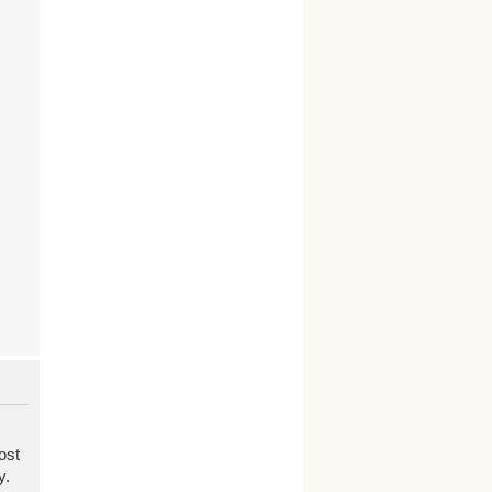
ost
y.