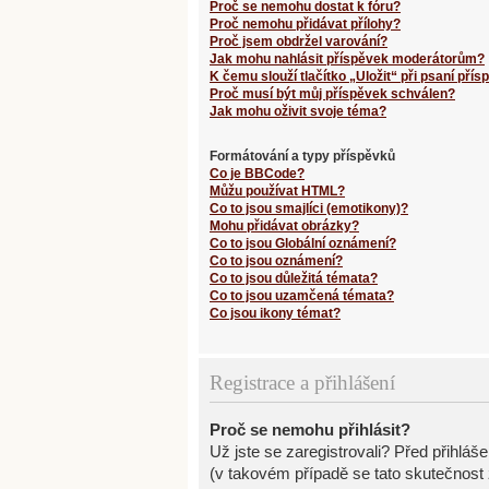
Proč se nemohu dostat k fóru?
Proč nemohu přidávat přílohy?
Proč jsem obdržel varování?
Jak mohu nahlásit příspěvek moderátorům?
K čemu slouží tlačítko „Uložit“ při psaní pří
Proč musí být můj příspěvek schválen?
Jak mohu oživit svoje téma?
Formátování a typy příspěvků
Co je BBCode?
Můžu používat HTML?
Co to jsou smajlíci (emotikony)?
Mohu přidávat obrázky?
Co to jsou Globální oznámení?
Co to jsou oznámení?
Co to jsou důležitá témata?
Co to jsou uzamčená témata?
Co jsou ikony témat?
Registrace a přihlášení
Proč se nemohu přihlásit?
Už jste se zaregistrovali? Před přihláš
(v takovém případě se tato skutečnost 