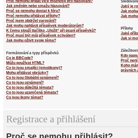
Proč nemohu přidat více možností pro hlasování?
Sledování
Jak změním nebo smažu hlasování?
Jaký je r
Proč se nemohu dostat k fóru?
Jak mohu 
Proč nemohu přidávat přílohy?
Jak mohu 
Proč jsem obdržel varování?
Jak mohu nahlásit příspěvek moderátorům?
Přílohy
K čemu slouží tlačítko „Uložit“ při psaní příspěvků?
Jaké příl
Proč musí být můj příspěvek schválen?
Jak si mo
Jak mohu oživit svoje téma?
Záležitos
Formátování a typy příspěvků
Kdo naps
Co je BBCode?
Proč není
Můžu používat HTML?
Koho mám 
Co to jsou smajlíci (emotikony)?
právních 
Mohu přidávat obrázky?
Co to jsou Globální oznámení?
Co to jsou oznámení?
Co to jsou důležitá témata?
Co to jsou uzamčená témata?
Co jsou ikony témat?
Registrace a přihlášení
Proč se nemohu přihlásit?