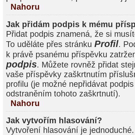
Nahoru
Jak přidám podpis k mému přís
Přidat podpis znamená, že si musíte
Profil
To uděláte přes stránku
. Po
k právě psanému příspěvku zatrže
podpis
. Můžete rovněž přidat ste
vaše příspěvky zaškrtnutím přísluš
profilu (je možné nepřidávat podp
odstraněním tohoto zaškrtnutí).
Nahoru
Jak vytvořím hlasování?
Vytvoření hlasování je jednoduché.