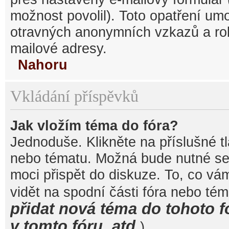
možnost povolil). Toto opatření um
otravných anonymních vzkazů a robo
mailové adresy.
Nahoru
Vkládání příspěvků
Jak vložím téma do fóra?
Jednoduše. Klikněte na příslušné t
nebo tématu. Možná bude nutné se 
moci přispět do diskuze. To, co vá
vidět na spodní části fóra nebo té
přidat nová téma do tohoto f
v tomto fóru, atd.
).