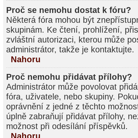
Proč se nemohu dostat k fóru?
Některá fóra mohou být znepřístupn
skupinám. Ke čtení, prohlížení, při
zvláštní autorizaci, kterou může p
administrátor, takže je kontaktujte.
Nahoru
Proč nemohu přidávat přílohy?
Administrátor může povolovat přidáv
fóra, uživatele, nebo skupiny. Pok
oprávnění z jedné z těchto možnost
úplně zabraňují přidávat přílohy, n
možnost při odesílání příspěvků.
Nahoru