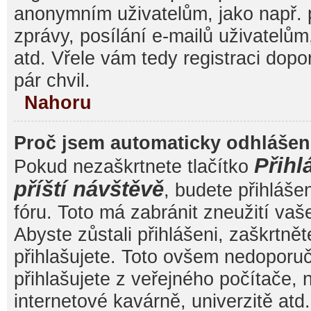
anonymním uživatelům, jako např. 
zprávy, posílání e-mailů uživatelům
atd. Vřele vám tedy registraci dop
pár chvil.
Nahoru
Proč jsem automaticky odhláše
Přihl
Pokud nezaškrtnete tlačítko
příští návštěvě
, budete přihláše
fóru. Toto má zabránit zneužití va
Abyste zůstali přihlášeni, zaškrtnět
přihlašujete. Toto ovšem nedoporu
přihlašujete z veřejného počítače, 
internetové kavárně, univerzitě atd.