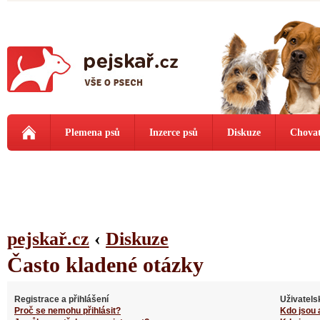
Plemena psů
Inzerce psů
Diskuze
Chovat
pejskař.cz
‹
Diskuze
Často kladené otázky
Registrace a přihlášení
Uživatels
Proč se nemohu přihlásit?
Kdo jsou 