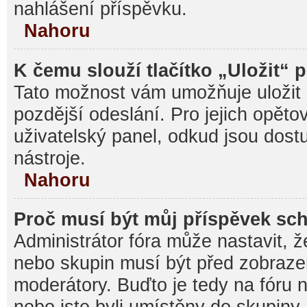
nahlášení příspěvku.
Nahoru
K čemu slouží tlačítko „Uložit“ 
Tato možnost vám umožňuje uložit 
pozdější odeslání. Pro jejich opěto
uživatelský panel, odkud jsou dost
nástroje.
Nahoru
Proč musí být můj příspěvek sc
Administrátor fóra může nastavit, ž
nebo skupin musí být před zobraz
moderátory. Buďto je tedy na fóru 
nebo jste byli umístěny do skupiny,