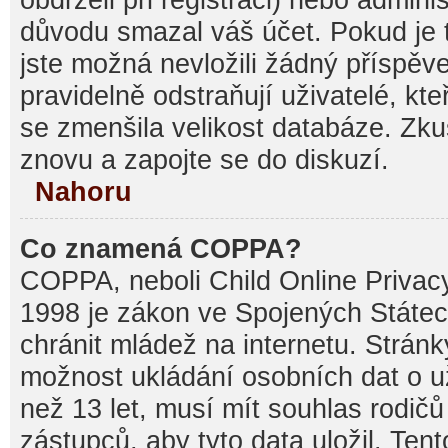
důvodu smazal váš účet. Pokud je t
jste možná nevložili žádný příspěve
pravidelně odstraňují uživatelé, kte
se zmenšila velikost databáze. Zku
znovu a zapojte se do diskuzí.
Nahoru
Co znamená COPPA?
COPPA, neboli Child Online Privacy
1998 je zákon ve Spojených Státec
chránit mládež na internetu. Stránk
možnost ukládání osobních dat o už
než 13 let, musí mít souhlas rodi
zástupců, aby tyto data uložil. Ten