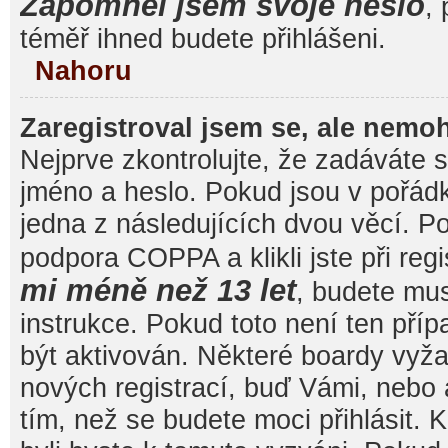
Zapomněl jsem svoje heslo
, 
téměř ihned budete přihlášeni.
Nahoru
Zaregistroval jsem se, ale nemoh
Nejprve zkontrolujte, že zadáváte 
jméno a heslo. Pokud jsou v pořád
jedna z následujících dvou věcí. 
podpora COPPA a klikli jste při reg
mi méně než 13 let
, budete mu
instrukce. Pokud toto není ten pří
být aktivován. Některé boardy vyža
nových registrací, buď Vámi, nebo
tím, než se budete moci přihlásit. K