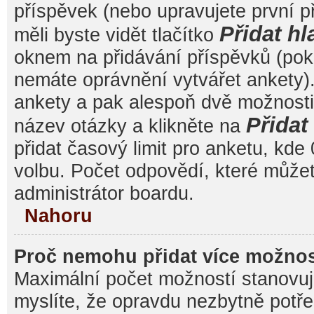
příspěvek (nebo upravujete první 
Přidat hl
měli byste vidět tlačítko
oknem na přidávání příspěvků (poku
nemáte oprávnění vytvářet ankety).
ankety a pak alespoň dvě možnost
Přida
název otázky a klikněte na
přidat časový limit pro anketu, k
volbu. Počet odpovědí, které můžet
administrátor boardu.
Nahoru
Proč nemohu přidat více možnos
Maximální počet možností stanovuje
myslíte, že opravdu nezbytně potře