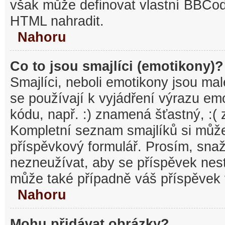
však může definovat vlastní BBCo
HTML nahradit.
Nahoru
Co to jsou smajlíci (emotikony)?
Smajlíci, neboli emotikony jsou mal
se používají k vyjádření výrazu em
kódu, např. :) znamená šťastný, :
Kompletní seznam smajlíků si může
příspěvkový formulář. Prosím, snaž
nezneužívat, aby se příspěvek nest
může také případně váš příspěvek 
Nahoru
Mohu přidávat obrázky?