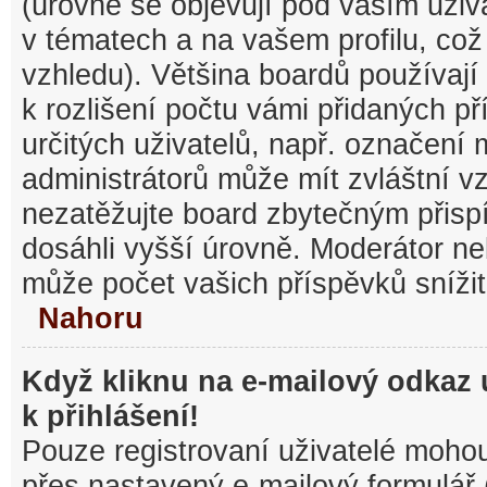
(úrovně se objevují pod vaším uži
v tématech a na vašem profilu, což
vzhledu). Většina boardů používají
k rozlišení počtu vámi přidaných pří
určitých uživatelů, např. označení
administrátorů může mít zvláštní v
nezatěžujte board zbytečným přisp
dosáhli vyšší úrovně. Moderátor ne
může počet vašich příspěvků snížit
Nahoru
Když kliknu na e-mailový odkaz 
k přihlášení!
Pouze registrovaní uživatelé mohou
přes nastavený e-mailový formulář 