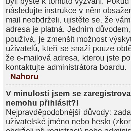
byli byste k tomuto vyzváni. Pokud
následujte instrukce v něm obsažen
mail neobdrželi, ujistěte se, že vá
adresa je platná. Jedním důvodem,
používá, je zmenšit možnost výsk
uživatelů, kteří se snaží pouze obtěž
že e-mailová adresa, kterou jste pou
kontaktujte administrátora boardu.
Nahoru
V minulosti jsem se zaregistrova
nemohu přihlásit?!
Nejpravděpodobnější důvody: zadal
uživatelské jméno nebo heslo (zkontr
obdrželi při registraci) nebo admini