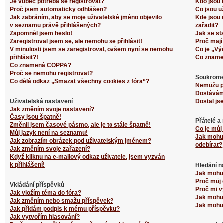
Je vůbec potřeba se registrovat?
Kdo jsou 
Proč jsem automaticky odhlášen?
Co jsou u
Jak zabráním, aby se moje uživatelské jméno objevilo
Kde jsou 
v seznamu právě přihlášených?
zařadit?
Zapomněl jsem heslo!
Jak se st
Zaregistroval jsem se, ale nemohu se přihlásit!
Proč mají
V minulosti jsem se zaregistroval, ovšem nyní se nemohu
Co je „Vý
přihlásit?!
Co zname
Co znamená COPPA?
Proč se nemohu registrovat?
Soukromé
Co dělá odkaz „Smazat všechny cookies z fóra“?
Nemůžu p
Dostávám
Uživatelská nastavení
Dostal js
Jak změním svoje nastavení?
Časy jsou špatně!
Přátelé a
Změnil jsem časové pásmo, ale je to stále špatně!
Co je můj
Můj jazyk není na seznamu!
Jak mohu 
Jak zobrazím obrázek pod uživatelským jménem?
odebírat?
Jak změním svoje zařazení?
Když kliknu na e-mailový odkaz uživatele, jsem vyzván
k přihlášení!
Hledání n
Jak mohu 
Proč můj 
Vkládání příspěvků
Proč mi v
Jak vložím téma do fóra?
Jak mohu 
Jak změním nebo smažu příspěvek?
Jak mohu 
Jak přidám podpis k mému příspěvku?
Jak vytvořím hlasování?