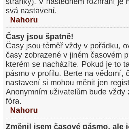
stránky). V následném rozhraní je
svá nastavení.
Nahoru
Časy jsou špatně!
Časy jsou téměř vždy v pořádku, ov
časy zobrazené v jiném časovém p
kterém se nacházíte. Pokud je to t
pásmo v profilu. Berte na vědomí,
nastavení si mohou měnit jen regist
Anonymním uživatelům bude vždy 
fóra.
Nahoru
Změnil jsem časové pásmo, ale je