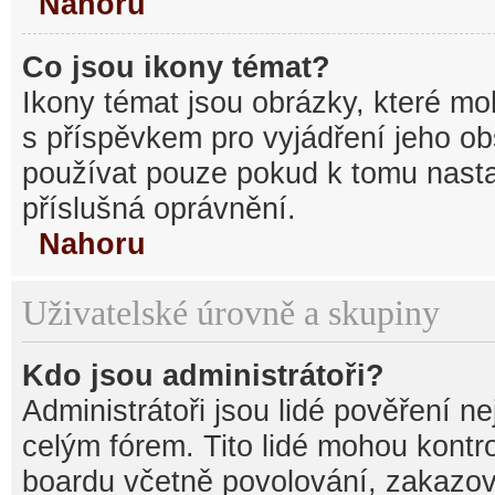
Nahoru
Co jsou ikony témat?
Ikony témat jsou obrázky, které mo
s příspěvkem pro vyjádření jeho o
používat pouze pokud k tomu nastav
příslušná oprávnění.
Nahoru
Uživatelské úrovně a skupiny
Kdo jsou administrátoři?
Administrátoři jsou lidé pověření n
celým fórem. Tito lidé mohou kontr
boardu včetně povolování, zakazová