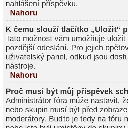
nahlášení příspěvku.
Nahoru
K čemu slouží tlačítko „Uložit“ 
Tato možnost vám umožňuje uložit 
pozdější odeslání. Pro jejich opěto
uživatelský panel, odkud jsou dost
nástroje.
Nahoru
Proč musí být můj příspěvek sc
Administrátor fóra může nastavit, ž
nebo skupin musí být před zobraz
moderátory. Buďto je tedy na fóru 
nebo jste byli umístěny do skupiny,