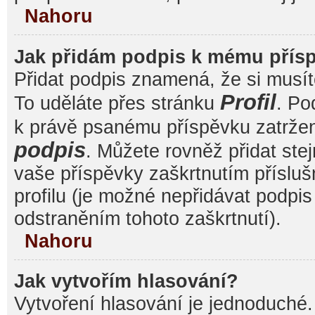
Nahoru
Jak přidám podpis k mému přís
Přidat podpis znamená, že si musíte
Profil
To uděláte přes stránku
. Po
k právě psanému příspěvku zatrže
podpis
. Můžete rovněž přidat ste
vaše příspěvky zaškrtnutím přísluš
profilu (je možné nepřidávat podp
odstraněním tohoto zaškrtnutí).
Nahoru
Jak vytvořím hlasování?
Vytvoření hlasování je jednoduché.