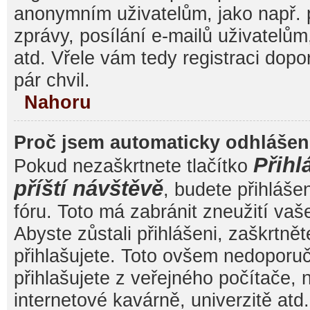
anonymním uživatelům, jako např. 
zprávy, posílání e-mailů uživatelům
atd. Vřele vám tedy registraci dop
pár chvil.
Nahoru
Proč jsem automaticky odhláše
Přihl
Pokud nezaškrtnete tlačítko
příští návštěvě
, budete přihláše
fóru. Toto má zabránit zneužití va
Abyste zůstali přihlášeni, zaškrtnět
přihlašujete. Toto ovšem nedoporu
přihlašujete z veřejného počítače, 
internetové kavárně, univerzitě atd.