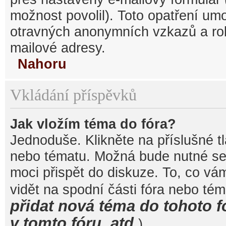
možnost povolil). Toto opatření um
otravných anonymních vzkazů a robo
mailové adresy.
Nahoru
Vkládání příspěvků
Jak vložím téma do fóra?
Jednoduše. Klikněte na příslušné t
nebo tématu. Možná bude nutné se 
moci přispět do diskuze. To, co vá
vidět na spodní části fóra nebo té
přidat nová téma do tohoto f
v tomto fóru, atd.
).