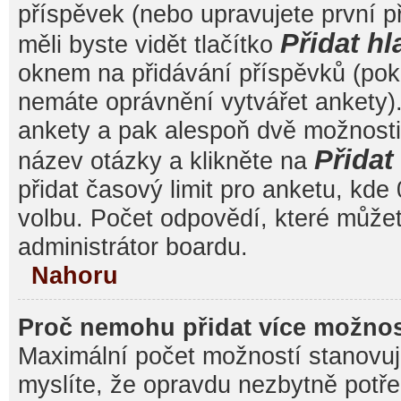
příspěvek (nebo upravujete první 
Přidat hl
měli byste vidět tlačítko
oknem na přidávání příspěvků (poku
nemáte oprávnění vytvářet ankety).
ankety a pak alespoň dvě možnost
Přida
název otázky a klikněte na
přidat časový limit pro anketu, k
volbu. Počet odpovědí, které můžet
administrátor boardu.
Nahoru
Proč nemohu přidat více možnos
Maximální počet možností stanovuje
myslíte, že opravdu nezbytně potře