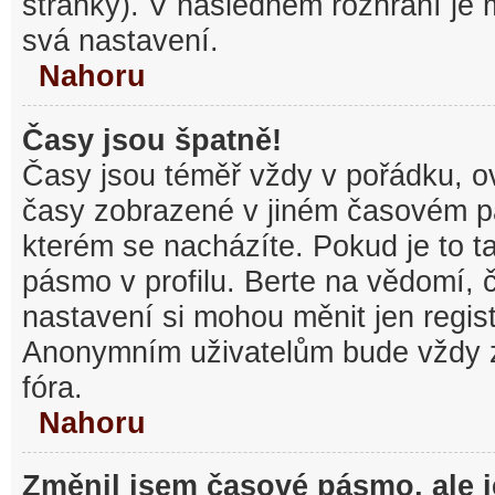
stránky). V následném rozhraní je
svá nastavení.
Nahoru
Časy jsou špatně!
Časy jsou téměř vždy v pořádku, ov
časy zobrazené v jiném časovém p
kterém se nacházíte. Pokud je to t
pásmo v profilu. Berte na vědomí,
nastavení si mohou měnit jen regist
Anonymním uživatelům bude vždy 
fóra.
Nahoru
Změnil jsem časové pásmo, ale je