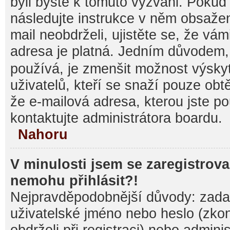
byli byste k tomuto vyzváni. Pokud
následujte instrukce v něm obsažen
mail neobdrželi, ujistěte se, že vá
adresa je platná. Jedním důvodem,
používá, je zmenšit možnost výsk
uživatelů, kteří se snaží pouze obtěž
že e-mailová adresa, kterou jste pou
kontaktujte administrátora boardu.
Nahoru
V minulosti jsem se zaregistrova
nemohu přihlásit?!
Nejpravděpodobnější důvody: zadal
uživatelské jméno nebo heslo (zkontr
obdrželi při registraci) nebo admini