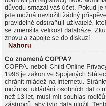
důvodu smazal váš účet. Pokud je t
jste možná nevložili žádný příspěve
pravidelně odstraňují uživatelé, kte
se zmenšila velikost databáze. Zku
znovu a zapojte se do diskuzí.
Nahoru
Co znamená COPPA?
COPPA, neboli Child Online Privacy
1998 je zákon ve Spojených Státec
chránit mládež na internetu. Stránk
možnost ukládání osobních dat o už
než 13 let, musí mít souhlas rodi
zástupců, aby tyto data uložil. Ten