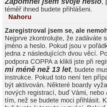
Zapomněl jsem svoje heslo
, 
téměř ihned budete přihlášeni.
Nahoru
Zaregistroval jsem se, ale nemoh
Nejprve zkontrolujte, že zadáváte 
jméno a heslo. Pokud jsou v pořád
jedna z následujících dvou věcí. 
podpora COPPA a klikli jste při reg
mi méně než 13 let
, budete mu
instrukce. Pokud toto není ten pří
být aktivován. Některé boardy vyža
nových registrací, buď Vámi, nebo
tím, než se budete moci přihlásit. K