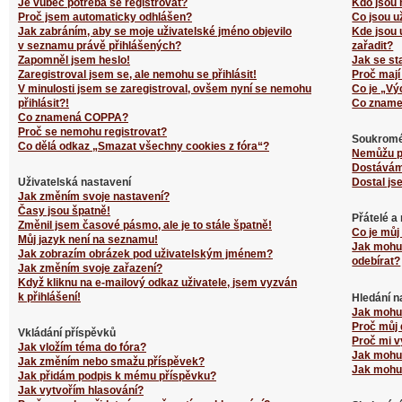
Je vůbec potřeba se registrovat?
Kdo jsou 
Proč jsem automaticky odhlášen?
Co jsou u
Jak zabráním, aby se moje uživatelské jméno objevilo
Kde jsou 
v seznamu právě přihlášených?
zařadit?
Zapomněl jsem heslo!
Jak se st
Zaregistroval jsem se, ale nemohu se přihlásit!
Proč mají
V minulosti jsem se zaregistroval, ovšem nyní se nemohu
Co je „Vý
přihlásit?!
Co zname
Co znamená COPPA?
Proč se nemohu registrovat?
Soukromé
Co dělá odkaz „Smazat všechny cookies z fóra“?
Nemůžu p
Dostávám
Uživatelská nastavení
Dostal js
Jak změním svoje nastavení?
Časy jsou špatně!
Přátelé a
Změnil jsem časové pásmo, ale je to stále špatně!
Co je můj
Můj jazyk není na seznamu!
Jak mohu 
Jak zobrazím obrázek pod uživatelským jménem?
odebírat?
Jak změním svoje zařazení?
Když kliknu na e-mailový odkaz uživatele, jsem vyzván
k přihlášení!
Hledání n
Jak mohu 
Proč můj 
Vkládání příspěvků
Proč mi v
Jak vložím téma do fóra?
Jak mohu 
Jak změním nebo smažu příspěvek?
Jak mohu 
Jak přidám podpis k mému příspěvku?
Jak vytvořím hlasování?