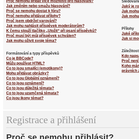
Proč nemohu přidat více možností pro hlasování?
Sledování
Jak změním nebo smažu hlasování?
Jaký je r
Proč se nemohu dostat k fóru?
Jak mohu 
Proč nemohu přidávat přílohy?
Jak mohu 
Proč jsem obdržel varování?
Jak mohu nahlásit příspěvek moderátorům?
Přílohy
K čemu slouží tlačítko „Uložit“ při psaní příspěvků?
Jaké příl
Proč musí být můj příspěvek schválen?
Jak si mo
Jak mohu oživit svoje téma?
Záležitos
Formátování a typy příspěvků
Kdo naps
Co je BBCode?
Proč není
Můžu používat HTML?
Koho mám 
Co to jsou smajlíci (emotikony)?
právních 
Mohu přidávat obrázky?
Co to jsou Globální oznámení?
Co to jsou oznámení?
Co to jsou důležitá témata?
Co to jsou uzamčená témata?
Co jsou ikony témat?
Registrace a přihlášení
Proč se nemohu přihlásit?