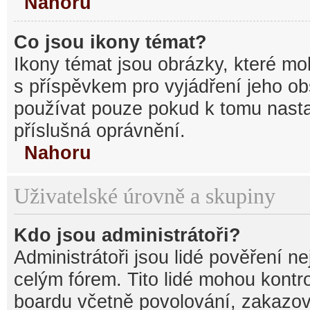
Nahoru
Co jsou ikony témat?
Ikony témat jsou obrázky, které mo
s příspěvkem pro vyjádření jeho o
používat pouze pokud k tomu nastav
příslušná oprávnění.
Nahoru
Uživatelské úrovně a skupiny
Kdo jsou administrátoři?
Administrátoři jsou lidé pověření n
celým fórem. Tito lidé mohou kontr
boardu včetně povolování, zakazová