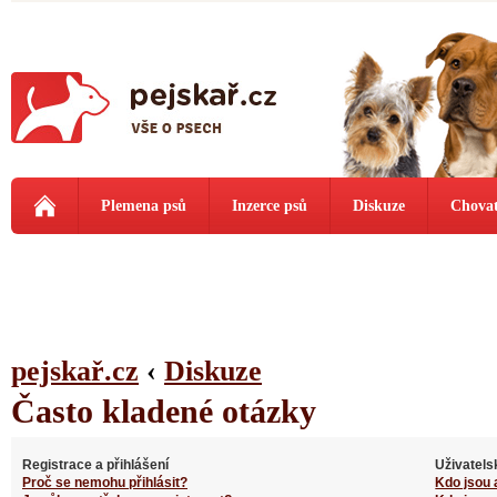
Plemena psů
Inzerce psů
Diskuze
Chovat
pejskař.cz
‹
Diskuze
Často kladené otázky
Registrace a přihlášení
Uživatels
Proč se nemohu přihlásit?
Kdo jsou 