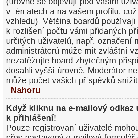
(úrovně se objevují pod vaším uži
v tématech a na vašem profilu, což
vzhledu). Většina boardů používají
k rozlišení počtu vámi přidaných pří
určitých uživatelů, např. označení
administrátorů může mít zvláštní v
nezatěžujte board zbytečným přisp
dosáhli vyšší úrovně. Moderátor ne
může počet vašich příspěvků snížit
Nahoru
Když kliknu na e-mailový odkaz 
k přihlášení!
Pouze registrovaní uživatelé mohou
přes nastavený e-mailový formulář 