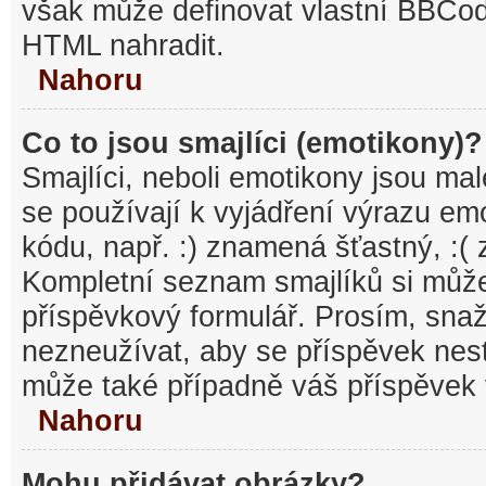
však může definovat vlastní BBCo
HTML nahradit.
Nahoru
Co to jsou smajlíci (emotikony)?
Smajlíci, neboli emotikony jsou mal
se používají k vyjádření výrazu em
kódu, např. :) znamená šťastný, :
Kompletní seznam smajlíků si může
příspěvkový formulář. Prosím, snaž
nezneužívat, aby se příspěvek nest
může také případně váš příspěvek 
Nahoru
Mohu přidávat obrázky?