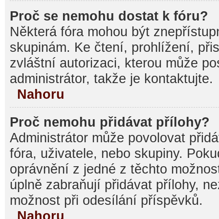
Proč se nemohu dostat k fóru?
Některá fóra mohou být znepřístupn
skupinám. Ke čtení, prohlížení, při
zvláštní autorizaci, kterou může p
administrátor, takže je kontaktujte.
Nahoru
Proč nemohu přidávat přílohy?
Administrátor může povolovat přidáv
fóra, uživatele, nebo skupiny. Pok
oprávnění z jedné z těchto možnost
úplně zabraňují přidávat přílohy, n
možnost při odesílání příspěvků.
Nahoru