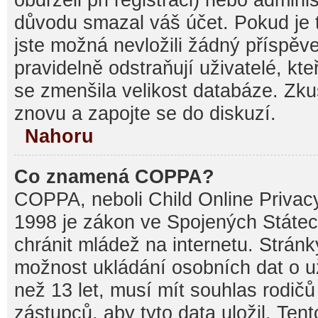
důvodu smazal váš účet. Pokud je t
jste možná nevložili žádný příspěve
pravidelně odstraňují uživatelé, kte
se zmenšila velikost databáze. Zku
znovu a zapojte se do diskuzí.
Nahoru
Co znamená COPPA?
COPPA, neboli Child Online Privacy
1998 je zákon ve Spojených Státec
chránit mládež na internetu. Stránk
možnost ukládání osobních dat o už
než 13 let, musí mít souhlas rodi
zástupců, aby tyto data uložil. Ten