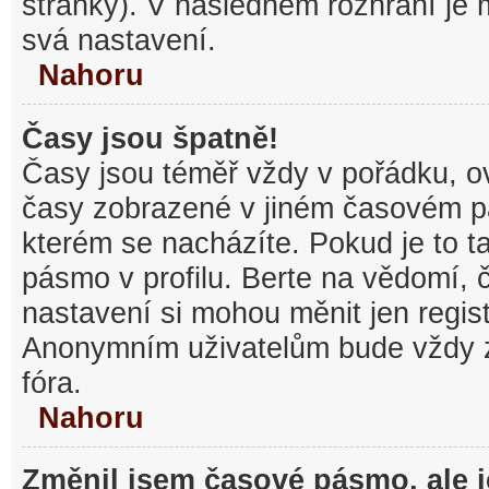
stránky). V následném rozhraní je
svá nastavení.
Nahoru
Časy jsou špatně!
Časy jsou téměř vždy v pořádku, ov
časy zobrazené v jiném časovém p
kterém se nacházíte. Pokud je to t
pásmo v profilu. Berte na vědomí,
nastavení si mohou měnit jen regist
Anonymním uživatelům bude vždy 
fóra.
Nahoru
Změnil jsem časové pásmo, ale je