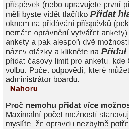
příspěvek (nebo upravujete první 
Přidat hl
měli byste vidět tlačítko
oknem na přidávání příspěvků (poku
nemáte oprávnění vytvářet ankety).
ankety a pak alespoň dvě možnost
Přida
název otázky a klikněte na
přidat časový limit pro anketu, k
volbu. Počet odpovědí, které můžet
administrátor boardu.
Nahoru
Proč nemohu přidat více možnos
Maximální počet možností stanovuje
myslíte, že opravdu nezbytně potře