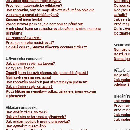
Je vůbec potřeba se registrovat?
Kdo jsou 
Proč jsem automaticky odhlášen?
Co jsou u
Jak zabráním, aby se moje uživatelské jméno objevilo
Kde jsou 
v seznamu právě přihlášených?
zařadit?
Zapomněl jsem heslo!
Jak se st
Zaregistroval jsem se, ale nemohu se přihlásit!
Proč mají
V minulosti jsem se zaregistroval, ovšem nyní se nemohu
Co je „Vý
přihlásit?!
Co zname
Co znamená COPPA?
Proč se nemohu registrovat?
Soukromé
Co dělá odkaz „Smazat všechny cookies z fóra“?
Nemůžu p
Dostávám
Uživatelská nastavení
Dostal js
Jak změním svoje nastavení?
Časy jsou špatně!
Přátelé a
Změnil jsem časové pásmo, ale je to stále špatně!
Co je můj
Můj jazyk není na seznamu!
Jak mohu 
Jak zobrazím obrázek pod uživatelským jménem?
odebírat?
Jak změním svoje zařazení?
Když kliknu na e-mailový odkaz uživatele, jsem vyzván
k přihlášení!
Hledání n
Jak mohu 
Proč můj 
Vkládání příspěvků
Proč mi v
Jak vložím téma do fóra?
Jak mohu 
Jak změním nebo smažu příspěvek?
Jak mohu 
Jak přidám podpis k mému příspěvku?
Jak vytvořím hlasování?