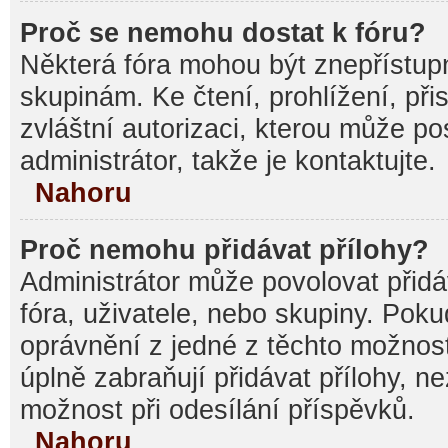
Proč se nemohu dostat k fóru?
Některá fóra mohou být znepřístupn
skupinám. Ke čtení, prohlížení, při
zvláštní autorizaci, kterou může p
administrátor, takže je kontaktujte.
Nahoru
Proč nemohu přidávat přílohy?
Administrátor může povolovat přidáv
fóra, uživatele, nebo skupiny. Pok
oprávnění z jedné z těchto možnost
úplně zabraňují přidávat přílohy, n
možnost při odesílání příspěvků.
Nahoru