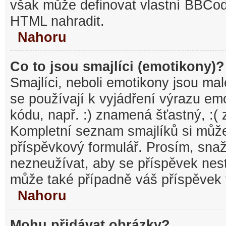
však může definovat vlastní BBCo
HTML nahradit.
Nahoru
Co to jsou smajlíci (emotikony)?
Smajlíci, neboli emotikony jsou mal
se používají k vyjádření výrazu em
kódu, např. :) znamená šťastný, :
Kompletní seznam smajlíků si může
příspěvkový formulář. Prosím, snaž
nezneužívat, aby se příspěvek nest
může také případně váš příspěvek 
Nahoru
Mohu přidávat obrázky?