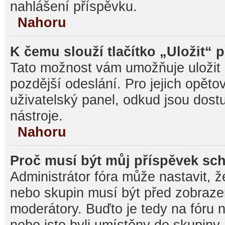
nahlášení příspěvku.
Nahoru
K čemu slouží tlačítko „Uložit“ 
Tato možnost vám umožňuje uložit 
pozdější odeslání. Pro jejich opěto
uživatelský panel, odkud jsou dost
nástroje.
Nahoru
Proč musí být můj příspěvek sc
Administrátor fóra může nastavit, ž
nebo skupin musí být před zobraz
moderátory. Buďto je tedy na fóru 
nebo jste byli umístěny do skupiny,