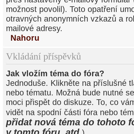
možnost povolil). Toto opatření um
otravných anonymních vzkazů a robo
mailové adresy.
Nahoru
Vkládání příspěvků
Jak vložím téma do fóra?
Jednoduše. Klikněte na příslušné t
nebo tématu. Možná bude nutné se 
moci přispět do diskuze. To, co vá
vidět na spodní části fóra nebo té
přidat nová téma do tohoto f
v tomto fóru, atd.
).