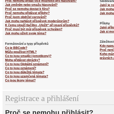
Proč nemohu přidat více možností pro hlasování?
Sledování
Jak změním nebo smažu hlasování?
Jaký je r
Proč se nemohu dostat k fóru?
Jak mohu 
Proč nemohu přidávat přílohy?
Jak mohu 
Proč jsem obdržel varování?
Jak mohu nahlásit příspěvek moderátorům?
Přílohy
K čemu slouží tlačítko „Uložit“ při psaní příspěvků?
Jaké příl
Proč musí být můj příspěvek schválen?
Jak si mo
Jak mohu oživit svoje téma?
Záležitos
Formátování a typy příspěvků
Kdo naps
Co je BBCode?
Proč není
Můžu používat HTML?
Koho mám 
Co to jsou smajlíci (emotikony)?
právních 
Mohu přidávat obrázky?
Co to jsou Globální oznámení?
Co to jsou oznámení?
Co to jsou důležitá témata?
Co to jsou uzamčená témata?
Co jsou ikony témat?
Registrace a přihlášení
Proč se nemohu přihlásit?