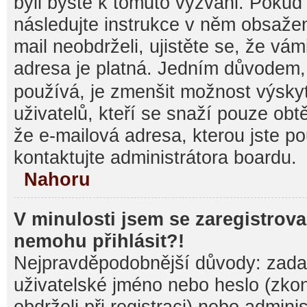
byli byste k tomuto vyzváni. Pokud
následujte instrukce v něm obsažen
mail neobdrželi, ujistěte se, že vá
adresa je platná. Jedním důvodem,
používá, je zmenšit možnost výsk
uživatelů, kteří se snaží pouze obtěž
že e-mailová adresa, kterou jste pou
kontaktujte administrátora boardu.
Nahoru
V minulosti jsem se zaregistrova
nemohu přihlásit?!
Nejpravděpodobnější důvody: zadal
uživatelské jméno nebo heslo (zkontr
obdrželi při registraci) nebo admini