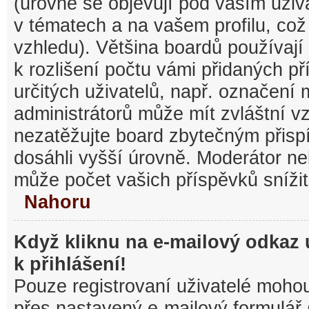
(úrovně se objevují pod vaším uži
v tématech a na vašem profilu, což
vzhledu). Většina boardů používají
k rozlišení počtu vámi přidaných pří
určitých uživatelů, např. označení
administrátorů může mít zvláštní v
nezatěžujte board zbytečným přisp
dosáhli vyšší úrovně. Moderátor ne
může počet vašich příspěvků snížit
Nahoru
Když kliknu na e-mailový odkaz 
k přihlášení!
Pouze registrovaní uživatelé mohou
přes nastavený e-mailový formulář 