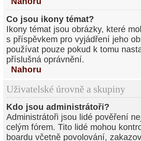
Nahoru
Co jsou ikony témat?
Ikony témat jsou obrázky, které mo
s příspěvkem pro vyjádření jeho o
používat pouze pokud k tomu nastav
příslušná oprávnění.
Nahoru
Uživatelské úrovně a skupiny
Kdo jsou administrátoři?
Administrátoři jsou lidé pověření n
celým fórem. Tito lidé mohou kontr
boardu včetně povolování, zakazová