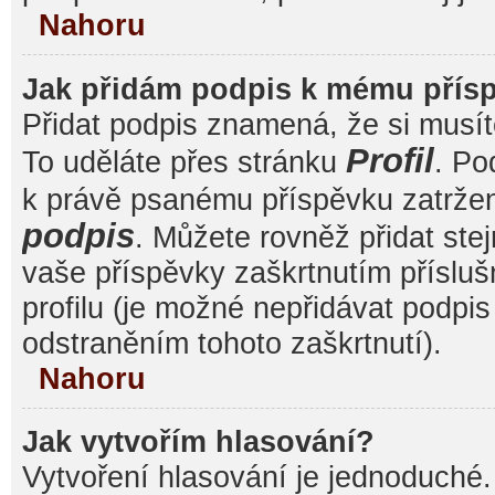
Nahoru
Jak přidám podpis k mému přís
Přidat podpis znamená, že si musíte
Profil
To uděláte přes stránku
. Po
k právě psanému příspěvku zatrže
podpis
. Můžete rovněž přidat ste
vaše příspěvky zaškrtnutím přísluš
profilu (je možné nepřidávat podp
odstraněním tohoto zaškrtnutí).
Nahoru
Jak vytvořím hlasování?
Vytvoření hlasování je jednoduché.