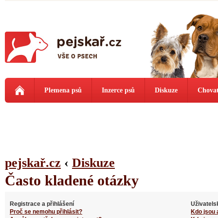
Plemena psů
Inzerce psů
Diskuze
Chovat
pejskař.cz
‹
Diskuze
Často kladené otázky
Registrace a přihlášení
Uživatels
Proč se nemohu přihlásit?
Kdo jsou 