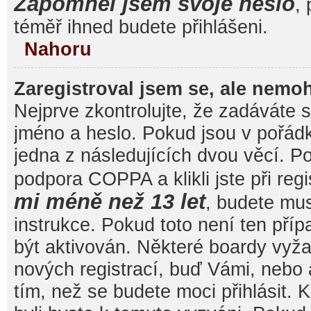
Zapomněl jsem svoje heslo
, 
téměř ihned budete přihlášeni.
Nahoru
Zaregistroval jsem se, ale nemoh
Nejprve zkontrolujte, že zadáváte 
jméno a heslo. Pokud jsou v pořád
jedna z následujících dvou věcí. 
podpora COPPA a klikli jste při reg
mi méně než 13 let
, budete mu
instrukce. Pokud toto není ten pří
být aktivován. Některé boardy vyža
nových registrací, buď Vámi, nebo
tím, než se budete moci přihlásit. K