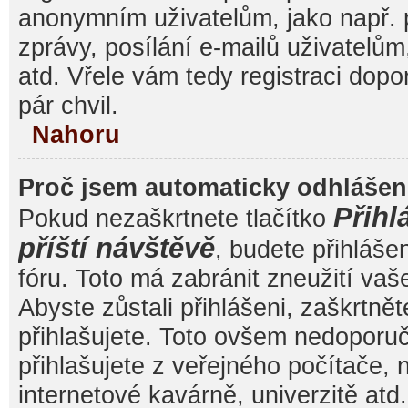
anonymním uživatelům, jako např. 
zprávy, posílání e-mailů uživatelům
atd. Vřele vám tedy registraci dop
pár chvil.
Nahoru
Proč jsem automaticky odhláše
Přihl
Pokud nezaškrtnete tlačítko
příští návštěvě
, budete přihláše
fóru. Toto má zabránit zneužití va
Abyste zůstali přihlášeni, zaškrtnět
přihlašujete. Toto ovšem nedoporu
přihlašujete z veřejného počítače, 
internetové kavárně, univerzitě atd.