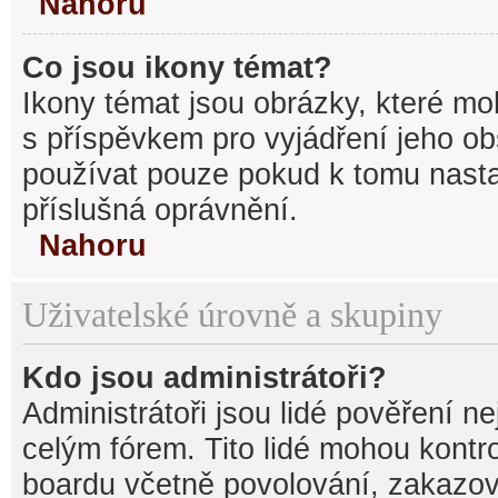
Nahoru
Co jsou ikony témat?
Ikony témat jsou obrázky, které mo
s příspěvkem pro vyjádření jeho o
používat pouze pokud k tomu nastav
příslušná oprávnění.
Nahoru
Uživatelské úrovně a skupiny
Kdo jsou administrátoři?
Administrátoři jsou lidé pověření n
celým fórem. Tito lidé mohou kontr
boardu včetně povolování, zakazová