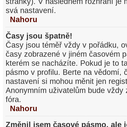
stránky). V následném rozhraní je
svá nastavení.
Nahoru
Časy jsou špatně!
Časy jsou téměř vždy v pořádku, ov
časy zobrazené v jiném časovém p
kterém se nacházíte. Pokud je to t
pásmo v profilu. Berte na vědomí,
nastavení si mohou měnit jen regist
Anonymním uživatelům bude vždy 
fóra.
Nahoru
Změnil jsem časové pásmo, ale je