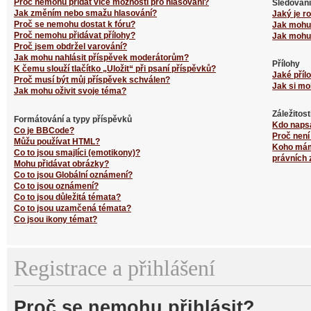
Proč nemohu přidat více možností pro hlasování?
Sledování
Jak změním nebo smažu hlasování?
Jaký je r
Proč se nemohu dostat k fóru?
Jak mohu 
Proč nemohu přidávat přílohy?
Jak mohu 
Proč jsem obdržel varování?
Jak mohu nahlásit příspěvek moderátorům?
Přílohy
K čemu slouží tlačítko „Uložit“ při psaní příspěvků?
Jaké příl
Proč musí být můj příspěvek schválen?
Jak si mo
Jak mohu oživit svoje téma?
Záležitos
Formátování a typy příspěvků
Kdo naps
Co je BBCode?
Proč není
Můžu používat HTML?
Koho mám 
Co to jsou smajlíci (emotikony)?
právních 
Mohu přidávat obrázky?
Co to jsou Globální oznámení?
Co to jsou oznámení?
Co to jsou důležitá témata?
Co to jsou uzamčená témata?
Co jsou ikony témat?
Registrace a přihlášení
Proč se nemohu přihlásit?