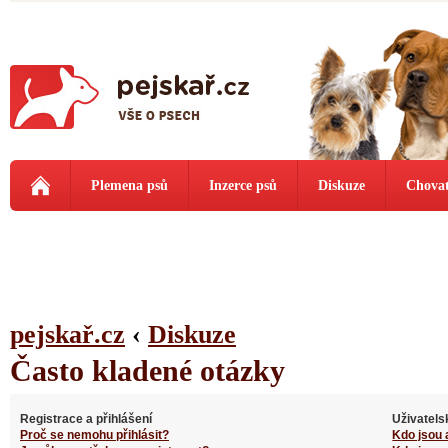
Plemena psů
Inzerce psů
Diskuze
Chovat
pejskař.cz
‹
Diskuze
Často kladené otázky
Registrace a přihlášení
Uživatels
Proč se nemohu přihlásit?
Kdo jsou 