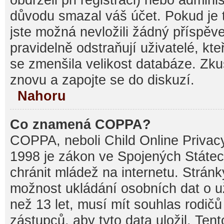
důvodu smazal váš účet. Pokud je t
jste možná nevložili žádný příspěve
pravidelně odstraňují uživatelé, kte
se zmenšila velikost databáze. Zku
znovu a zapojte se do diskuzí.
Nahoru
Co znamená COPPA?
COPPA, neboli Child Online Privacy
1998 je zákon ve Spojených Státec
chránit mládež na internetu. Stránk
možnost ukládání osobních dat o už
než 13 let, musí mít souhlas rodi
zástupců, aby tyto data uložil. Ten