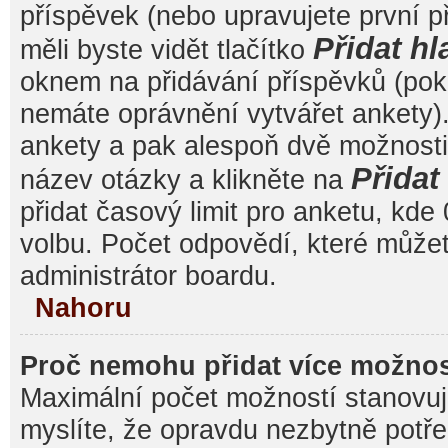
příspěvek (nebo upravujete první 
Přidat hl
měli byste vidět tlačítko
oknem na přidávání příspěvků (poku
nemáte oprávnění vytvářet ankety).
ankety a pak alespoň dvě možnost
Přida
název otázky a klikněte na
přidat časový limit pro anketu, k
volbu. Počet odpovědí, které můžet
administrátor boardu.
Nahoru
Proč nemohu přidat více možnos
Maximální počet možností stanovuje
myslíte, že opravdu nezbytně potře