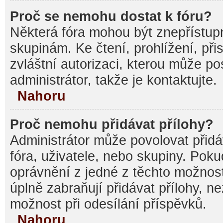
Proč se nemohu dostat k fóru?
Některá fóra mohou být znepřístupn
skupinám. Ke čtení, prohlížení, při
zvláštní autorizaci, kterou může p
administrátor, takže je kontaktujte.
Nahoru
Proč nemohu přidávat přílohy?
Administrátor může povolovat přidáv
fóra, uživatele, nebo skupiny. Pok
oprávnění z jedné z těchto možnost
úplně zabraňují přidávat přílohy, n
možnost při odesílání příspěvků.
Nahoru