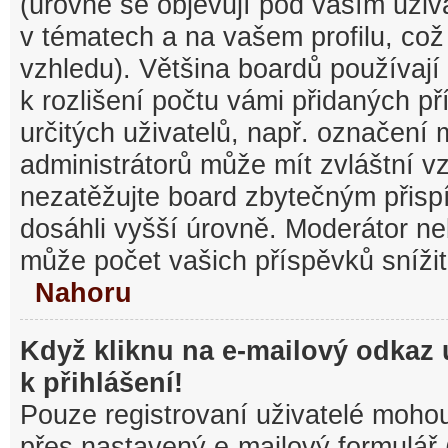
(úrovně se objevují pod vaším uži
v tématech a na vašem profilu, což
vzhledu). Většina boardů používají
k rozlišení počtu vámi přidaných pří
určitých uživatelů, např. označení
administrátorů může mít zvláštní v
nezatěžujte board zbytečným přisp
dosáhli vyšší úrovně. Moderátor ne
může počet vašich příspěvků snížit
Nahoru
Když kliknu na e-mailový odkaz 
k přihlášení!
Pouze registrovaní uživatelé mohou
přes nastavený e-mailový formulář 