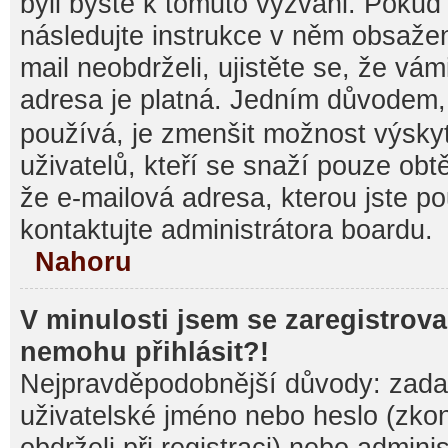
byli byste k tomuto vyzváni. Pokud
následujte instrukce v něm obsažen
mail neobdrželi, ujistěte se, že vá
adresa je platná. Jedním důvodem,
používá, je zmenšit možnost výsk
uživatelů, kteří se snaží pouze obtěž
že e-mailová adresa, kterou jste pou
kontaktujte administrátora boardu.
Nahoru
V minulosti jsem se zaregistrova
nemohu přihlásit?!
Nejpravděpodobnější důvody: zadal
uživatelské jméno nebo heslo (zkontr
obdrželi při registraci) nebo admini