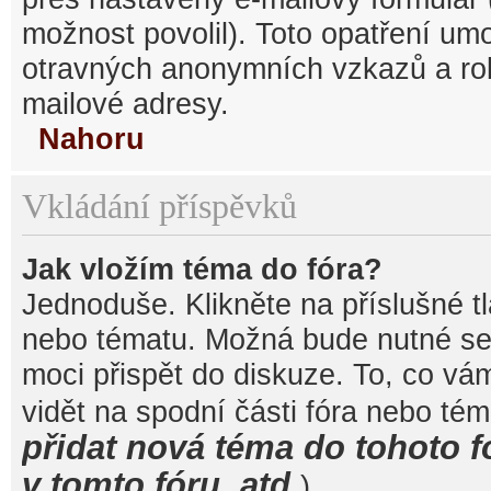
možnost povolil). Toto opatření um
otravných anonymních vzkazů a robo
mailové adresy.
Nahoru
Vkládání příspěvků
Jak vložím téma do fóra?
Jednoduše. Klikněte na příslušné t
nebo tématu. Možná bude nutné se 
moci přispět do diskuze. To, co vá
vidět na spodní části fóra nebo té
přidat nová téma do tohoto f
v tomto fóru, atd.
).