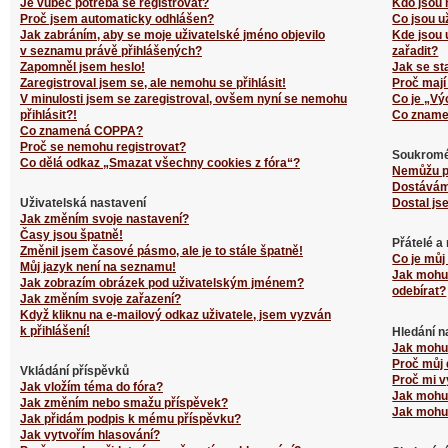
Je vůbec potřeba se registrovat?
Kdo jsou 
Proč jsem automaticky odhlášen?
Co jsou u
Jak zabráním, aby se moje uživatelské jméno objevilo
Kde jsou 
v seznamu právě přihlášených?
zařadit?
Zapomněl jsem heslo!
Jak se st
Zaregistroval jsem se, ale nemohu se přihlásit!
Proč mají
V minulosti jsem se zaregistroval, ovšem nyní se nemohu
Co je „Vý
přihlásit?!
Co zname
Co znamená COPPA?
Proč se nemohu registrovat?
Soukromé
Co dělá odkaz „Smazat všechny cookies z fóra“?
Nemůžu p
Dostávám
Uživatelská nastavení
Dostal js
Jak změním svoje nastavení?
Časy jsou špatně!
Přátelé a
Změnil jsem časové pásmo, ale je to stále špatně!
Co je můj
Můj jazyk není na seznamu!
Jak mohu 
Jak zobrazím obrázek pod uživatelským jménem?
odebírat?
Jak změním svoje zařazení?
Když kliknu na e-mailový odkaz uživatele, jsem vyzván
k přihlášení!
Hledání n
Jak mohu 
Proč můj 
Vkládání příspěvků
Proč mi v
Jak vložím téma do fóra?
Jak mohu 
Jak změním nebo smažu příspěvek?
Jak mohu 
Jak přidám podpis k mému příspěvku?
Jak vytvořím hlasování?