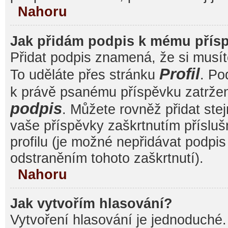
Nahoru
Jak přidám podpis k mému přís
Přidat podpis znamená, že si musíte
Profil
To uděláte přes stránku
. Po
k právě psanému příspěvku zatrže
podpis
. Můžete rovněž přidat ste
vaše příspěvky zaškrtnutím přísluš
profilu (je možné nepřidávat podp
odstraněním tohoto zaškrtnutí).
Nahoru
Jak vytvořím hlasování?
Vytvoření hlasování je jednoduché.