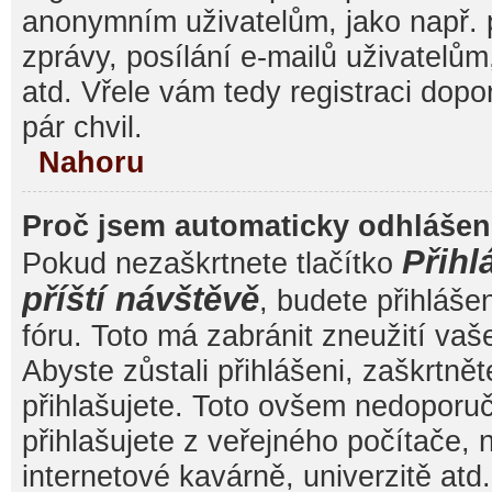
anonymním uživatelům, jako např. 
zprávy, posílání e-mailů uživatelům
atd. Vřele vám tedy registraci dop
pár chvil.
Nahoru
Proč jsem automaticky odhláše
Přihl
Pokud nezaškrtnete tlačítko
příští návštěvě
, budete přihláše
fóru. Toto má zabránit zneužití va
Abyste zůstali přihlášeni, zaškrtnět
přihlašujete. Toto ovšem nedoporu
přihlašujete z veřejného počítače, 
internetové kavárně, univerzitě atd.