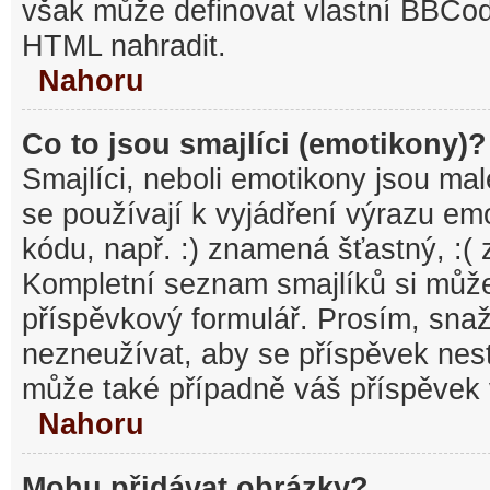
však může definovat vlastní BBCo
HTML nahradit.
Nahoru
Co to jsou smajlíci (emotikony)?
Smajlíci, neboli emotikony jsou mal
se používají k vyjádření výrazu em
kódu, např. :) znamená šťastný, :
Kompletní seznam smajlíků si může
příspěvkový formulář. Prosím, snaž
nezneužívat, aby se příspěvek nest
může také případně váš příspěvek 
Nahoru
Mohu přidávat obrázky?