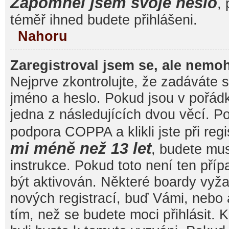
Zapomněl jsem svoje heslo
, 
téměř ihned budete přihlášeni.
Nahoru
Zaregistroval jsem se, ale nemoh
Nejprve zkontrolujte, že zadáváte 
jméno a heslo. Pokud jsou v pořád
jedna z následujících dvou věcí. 
podpora COPPA a klikli jste při reg
mi méně než 13 let
, budete mu
instrukce. Pokud toto není ten pří
být aktivován. Některé boardy vyža
nových registrací, buď Vámi, nebo
tím, než se budete moci přihlásit. K