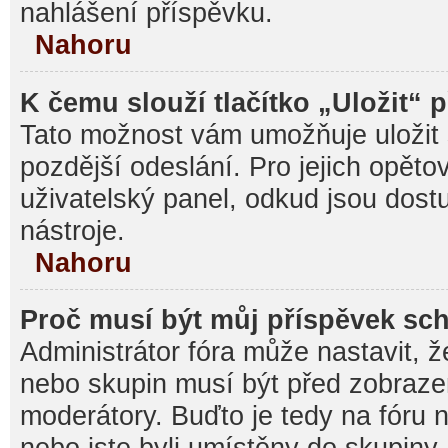
nahlášení příspěvku.
Nahoru
K čemu slouží tlačítko „Uložit“ 
Tato možnost vám umožňuje uložit 
pozdější odeslání. Pro jejich opěto
uživatelský panel, odkud jsou dost
nástroje.
Nahoru
Proč musí být můj příspěvek sc
Administrátor fóra může nastavit, ž
nebo skupin musí být před zobraz
moderátory. Buďto je tedy na fóru 
nebo jste byli umístěny do skupiny,