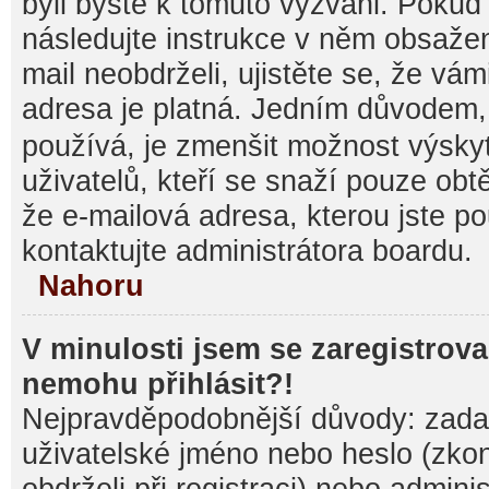
byli byste k tomuto vyzváni. Pokud
následujte instrukce v něm obsažen
mail neobdrželi, ujistěte se, že vá
adresa je platná. Jedním důvodem,
používá, je zmenšit možnost výsk
uživatelů, kteří se snaží pouze obtěž
že e-mailová adresa, kterou jste pou
kontaktujte administrátora boardu.
Nahoru
V minulosti jsem se zaregistrova
nemohu přihlásit?!
Nejpravděpodobnější důvody: zadal
uživatelské jméno nebo heslo (zkontr
obdrželi při registraci) nebo admini