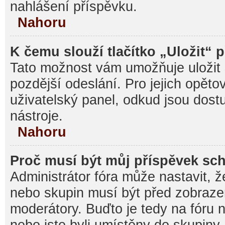
nahlášení příspěvku.
Nahoru
K čemu slouží tlačítko „Uložit“ 
Tato možnost vám umožňuje uložit 
pozdější odeslání. Pro jejich opěto
uživatelský panel, odkud jsou dost
nástroje.
Nahoru
Proč musí být můj příspěvek sc
Administrátor fóra může nastavit, ž
nebo skupin musí být před zobraz
moderátory. Buďto je tedy na fóru 
nebo jste byli umístěny do skupiny,