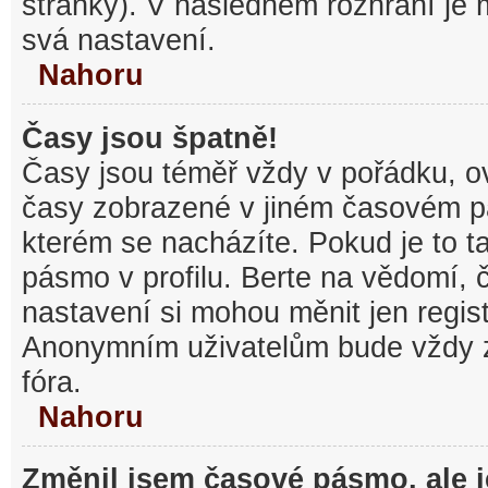
stránky). V následném rozhraní je
svá nastavení.
Nahoru
Časy jsou špatně!
Časy jsou téměř vždy v pořádku, ov
časy zobrazené v jiném časovém p
kterém se nacházíte. Pokud je to t
pásmo v profilu. Berte na vědomí,
nastavení si mohou měnit jen regist
Anonymním uživatelům bude vždy 
fóra.
Nahoru
Změnil jsem časové pásmo, ale je