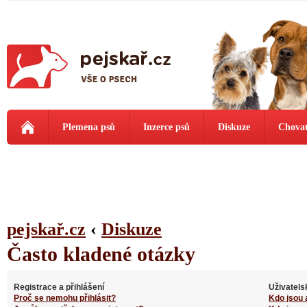
Plemena psů
Inzerce psů
Diskuze
Chovat
pejskař.cz
‹
Diskuze
Často kladené otázky
Registrace a přihlášení
Uživatels
Proč se nemohu přihlásit?
Kdo jsou 