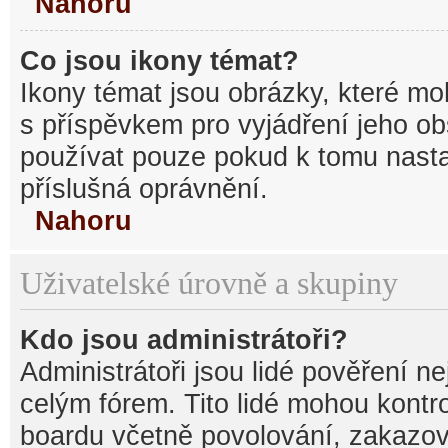
Nahoru
Co jsou ikony témat?
Ikony témat jsou obrázky, které mo
s příspěvkem pro vyjádření jeho o
používat pouze pokud k tomu nastav
příslušná oprávnění.
Nahoru
Uživatelské úrovně a skupiny
Kdo jsou administrátoři?
Administrátoři jsou lidé pověření n
celým fórem. Tito lidé mohou kontr
boardu včetně povolování, zakazová