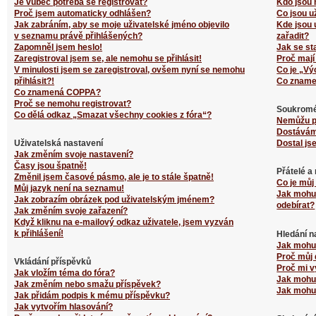
Je vůbec potřeba se registrovat?
Kdo jsou 
Proč jsem automaticky odhlášen?
Co jsou u
Jak zabráním, aby se moje uživatelské jméno objevilo
Kde jsou 
v seznamu právě přihlášených?
zařadit?
Zapomněl jsem heslo!
Jak se st
Zaregistroval jsem se, ale nemohu se přihlásit!
Proč mají
V minulosti jsem se zaregistroval, ovšem nyní se nemohu
Co je „Vý
přihlásit?!
Co zname
Co znamená COPPA?
Proč se nemohu registrovat?
Soukromé
Co dělá odkaz „Smazat všechny cookies z fóra“?
Nemůžu p
Dostávám
Uživatelská nastavení
Dostal js
Jak změním svoje nastavení?
Časy jsou špatně!
Přátelé a
Změnil jsem časové pásmo, ale je to stále špatně!
Co je můj
Můj jazyk není na seznamu!
Jak mohu 
Jak zobrazím obrázek pod uživatelským jménem?
odebírat?
Jak změním svoje zařazení?
Když kliknu na e-mailový odkaz uživatele, jsem vyzván
k přihlášení!
Hledání n
Jak mohu 
Proč můj 
Vkládání příspěvků
Proč mi v
Jak vložím téma do fóra?
Jak mohu 
Jak změním nebo smažu příspěvek?
Jak mohu 
Jak přidám podpis k mému příspěvku?
Jak vytvořím hlasování?