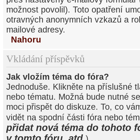
možnost povolil). Toto opatření um
otravných anonymních vzkazů a robo
mailové adresy.
Nahoru
Vkládání příspěvků
Jak vložím téma do fóra?
Jednoduše. Klikněte na příslušné t
nebo tématu. Možná bude nutné se 
moci přispět do diskuze. To, co vá
vidět na spodní části fóra nebo té
přidat nová téma do tohoto f
v tomto fóru, atd.
).