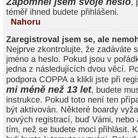
Zapomněl jsem svoje heslo
, 
téměř ihned budete přihlášeni.
Nahoru
Zaregistroval jsem se, ale nemoh
Nejprve zkontrolujte, že zadáváte 
jméno a heslo. Pokud jsou v pořád
jedna z následujících dvou věcí. 
podpora COPPA a klikli jste při reg
mi méně než 13 let
, budete mu
instrukce. Pokud toto není ten pří
být aktivován. Některé boardy vyža
nových registrací, buď Vámi, nebo
tím, než se budete moci přihlásit. K