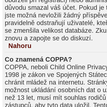
důvodu smazal váš účet. Pokud je t
jste možná nevložili žádný příspěve
pravidelně odstraňují uživatelé, kte
se zmenšila velikost databáze. Zku
znovu a zapojte se do diskuzí.
Nahoru
Co znamená COPPA?
COPPA, neboli Child Online Privacy
1998 je zákon ve Spojených Státec
chránit mládež na internetu. Stránk
možnost ukládání osobních dat o už
než 13 let, musí mít souhlas rodi
zástupců, aby tyto data uložil. Ten