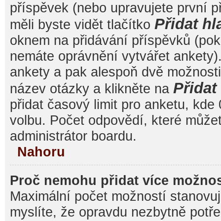
příspěvek (nebo upravujete první 
Přidat hl
měli byste vidět tlačítko
oknem na přidávání příspěvků (poku
nemáte oprávnění vytvářet ankety).
ankety a pak alespoň dvě možnost
Přida
název otázky a klikněte na
přidat časový limit pro anketu, k
volbu. Počet odpovědí, které můžet
administrátor boardu.
Nahoru
Proč nemohu přidat více možnos
Maximální počet možností stanovuje
myslíte, že opravdu nezbytně potře