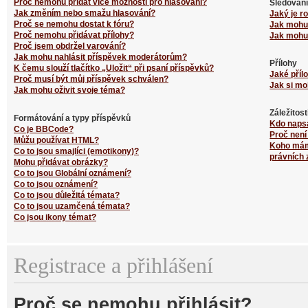
Proč nemohu přidat více možností pro hlasování?
Sledování
Jak změním nebo smažu hlasování?
Jaký je r
Proč se nemohu dostat k fóru?
Jak mohu 
Proč nemohu přidávat přílohy?
Jak mohu 
Proč jsem obdržel varování?
Jak mohu nahlásit příspěvek moderátorům?
Přílohy
K čemu slouží tlačítko „Uložit“ při psaní příspěvků?
Jaké příl
Proč musí být můj příspěvek schválen?
Jak si mo
Jak mohu oživit svoje téma?
Záležitos
Formátování a typy příspěvků
Kdo naps
Co je BBCode?
Proč není
Můžu používat HTML?
Koho mám 
Co to jsou smajlíci (emotikony)?
právních 
Mohu přidávat obrázky?
Co to jsou Globální oznámení?
Co to jsou oznámení?
Co to jsou důležitá témata?
Co to jsou uzamčená témata?
Co jsou ikony témat?
Registrace a přihlášení
Proč se nemohu přihlásit?