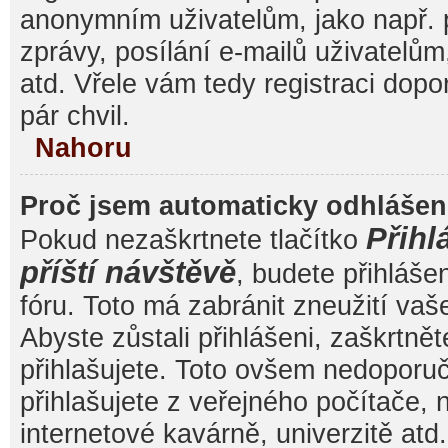
anonymním uživatelům, jako např. 
zprávy, posílání e-mailů uživatelům
atd. Vřele vám tedy registraci dop
pár chvil.
Nahoru
Proč jsem automaticky odhláše
Přihl
Pokud nezaškrtnete tlačítko
příští návštěvě
, budete přihláše
fóru. Toto má zabránit zneužití va
Abyste zůstali přihlášeni, zaškrtnět
přihlašujete. Toto ovšem nedoporu
přihlašujete z veřejného počítače, 
internetové kavárně, univerzitě atd.