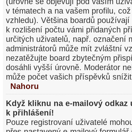
(úrovně se objevují pod vaším uži
v tématech a na vašem profilu, což
vzhledu). Většina boardů používají
k rozlišení počtu vámi přidaných pří
určitých uživatelů, např. označení
administrátorů může mít zvláštní v
nezatěžujte board zbytečným přisp
dosáhli vyšší úrovně. Moderátor ne
může počet vašich příspěvků snížit
Nahoru
Když kliknu na e-mailový odkaz 
k přihlášení!
Pouze registrovaní uživatelé mohou
přes nastavený e-mailový formulář 