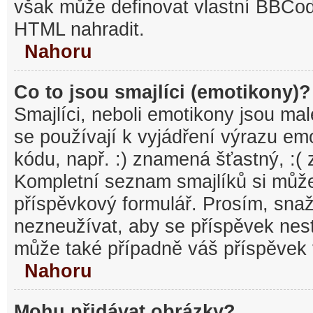
však může definovat vlastní BBCo
HTML nahradit.
Nahoru
Co to jsou smajlíci (emotikony)?
Smajlíci, neboli emotikony jsou mal
se používají k vyjádření výrazu em
kódu, např. :) znamená šťastný, :
Kompletní seznam smajlíků si může
příspěvkový formulář. Prosím, snaž
nezneužívat, aby se příspěvek nest
může také případně váš příspěvek 
Nahoru
Mohu přidávat obrázky?