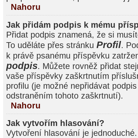
Nahoru
Jak přidám podpis k mému přís
Přidat podpis znamená, že si musíte
Profil
To uděláte přes stránku
. Po
k právě psanému příspěvku zatrže
podpis
. Můžete rovněž přidat ste
vaše příspěvky zaškrtnutím přísluš
profilu (je možné nepřidávat podp
odstraněním tohoto zaškrtnutí).
Nahoru
Jak vytvořím hlasování?
Vytvoření hlasování je jednoduché.