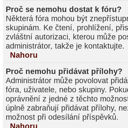
Proč se nemohu dostat k fóru?
Některá fóra mohou být znepřístupn
skupinám. Ke čtení, prohlížení, při
zvláštní autorizaci, kterou může p
administrátor, takže je kontaktujte.
Nahoru
Proč nemohu přidávat přílohy?
Administrátor může povolovat přidáv
fóra, uživatele, nebo skupiny. Pok
oprávnění z jedné z těchto možnost
úplně zabraňují přidávat přílohy, n
možnost při odesílání příspěvků.
Nahoru