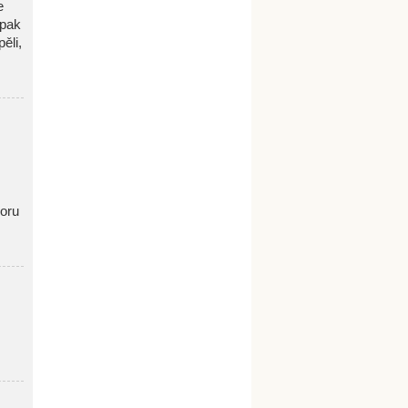
e
 pak
ěli,
oru