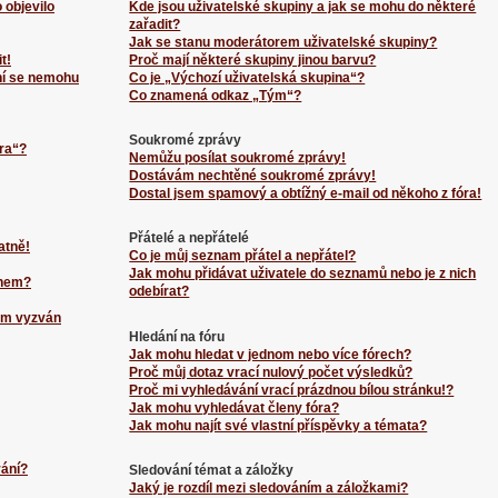
 objevilo
Kde jsou uživatelské skupiny a jak se mohu do některé
zařadit?
Jak se stanu moderátorem uživatelské skupiny?
t!
Proč mají některé skupiny jinou barvu?
ní se nemohu
Co je „Výchozí uživatelská skupina“?
Co znamená odkaz „Tým“?
Soukromé zprávy
ra“?
Nemůžu posílat soukromé zprávy!
Dostávám nechtěné soukromé zprávy!
Dostal jsem spamový a obtížný e-mail od někoho z fóra!
Přátelé a nepřátelé
atně!
Co je můj seznam přátel a nepřátel?
Jak mohu přidávat uživatele do seznamů nebo je z nich
énem?
odebírat?
sem vyzván
Hledání na fóru
Jak mohu hledat v jednom nebo více fórech?
Proč můj dotaz vrací nulový počet výsledků?
Proč mi vyhledávání vrací prázdnou bílou stránku!?
Jak mohu vyhledávat členy fóra?
Jak mohu najít své vlastní příspěvky a témata?
vání?
Sledování témat a záložky
Jaký je rozdíl mezi sledováním a záložkami?