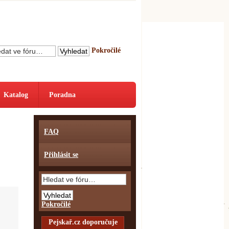
Pokročilé
Katalog
Poradna
FAQ
Přihlásit se
Pokročilé
Pejskař.cz doporučuje