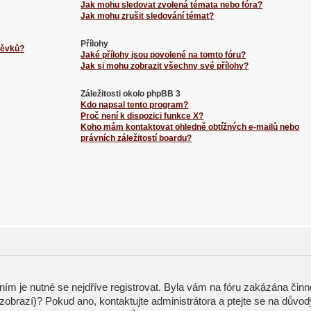
Jak mohu sledovat zvolená témata nebo fóra?
Jak mohu zrušit sledování témat?
Přílohy
spěvků?
Jaké přílohy jsou povolené na tomto fóru?
Jak si mohu zobrazit všechny své přílohy?
Záležitosti okolo phpBB 3
Kdo napsal tento program?
Proč není k dispozici funkce X?
Koho mám kontaktovat ohledně obtížných e-mailů nebo
právních záležitostí boardu?
ením je nutné se nejdříve registrovat. Byla vám na fóru zakázána činn
zobrazí)? Pokud ano, kontaktujte administrátora a ptejte se na důvod