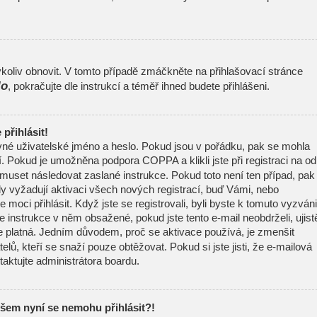
oliv obnovit. V tomto případě zmáčkněte na přihlašovací stránce
lo
, pokračujte dle instrukcí a téměř ihned budete přihlášeni.
přihlásit!
ávné uživatelské jméno a heslo. Pokud jsou v pořádku, pak se mohla
í. Pokud je umožněna podpora COPPA a klikli jste při registraci na o
 muset následovat zaslané instrukce. Pokud toto není ten případ, pak
y vyžadují aktivaci všech nových registrací, buď Vámi, nebo
moci přihlásit. Když jste se registrovali, byli byste k tomuto vyzváni
 instrukce v něm obsažené, pokud jste tento e-mail neobdrželi, ujist
e platná. Jedním důvodem, proč se aktivace používá, je zmenšit
elů, kteří se snaží pouze obtěžovat. Pokud si jste jisti, že e-mailová
ntaktujte administrátora boardu.
všem nyní se nemohu přihlásit?!