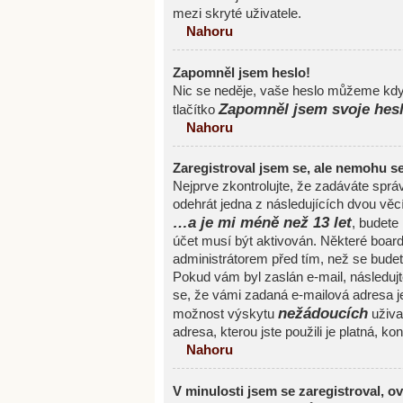
mezi skryté uživatele.
Nahoru
Zapomněl jsem heslo!
Nic se neděje, vaše heslo můžeme kdyk
Zapomněl jsem svoje hes
tlačítko
Nahoru
Zaregistroval jsem se, ale nemohu se 
Nejprve zkontrolujte, že zadáváte spr
odehrát jedna z následujících dvou věc
…a je mi méně než 13 let
, budete
účet musí být aktivován. Některé board
administrátorem před tím, než se budete 
Pokud vám byl zaslán e-mail, následujte
se, že vámi zadaná e-mailová adresa j
nežádoucích
možnost výskytu
uživat
adresa, kterou jste použili je platná, ko
Nahoru
V minulosti jsem se zaregistroval, o