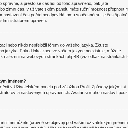
mo správně, a přesto se čas liší od toho správného, pak jste
nebo zimní čas, v uživatelském panelu máte ruční možnost přepnout 
m nastavení čas pořád neodpovídá tomu současnému, je čas špatně
administrátorem opraven.
izaci nebo nikdo nepřeložil fórum do vašeho jazyka. Zkuste
eho jazyka. Pokud lokalizace ve vašem jazyce neexistuje, můžete
je k nalezení na webových stránkách phpBB (viz odkaz na stránkách f
ským jménem?
měnit v Uživatelském panelu pod záložkou Profil. Způsoby jakými si
strátorovi a nastavených oprávněních. Avatar si mohou nastavit pou
měnit nemůžete (úrovně se objevují pod vaším uživatelským jménem