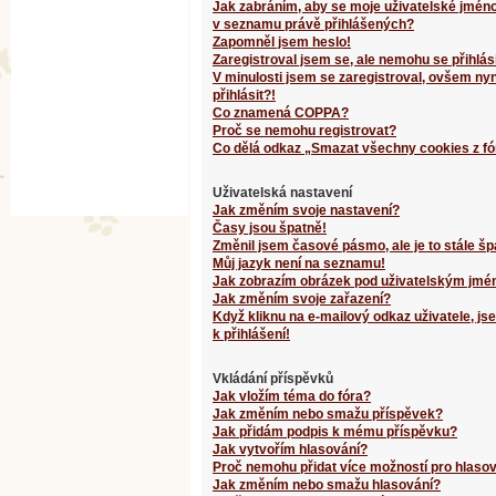
Jak zabráním, aby se moje uživatelské jméno
v seznamu právě přihlášených?
Zapomněl jsem heslo!
Zaregistroval jsem se, ale nemohu se přihlási
V minulosti jsem se zaregistroval, ovšem ny
přihlásit?!
Co znamená COPPA?
Proč se nemohu registrovat?
Co dělá odkaz „Smazat všechny cookies z fó
Uživatelská nastavení
Jak změním svoje nastavení?
Časy jsou špatně!
Změnil jsem časové pásmo, ale je to stále šp
Můj jazyk není na seznamu!
Jak zobrazím obrázek pod uživatelským jm
Jak změním svoje zařazení?
Když kliknu na e-mailový odkaz uživatele, j
k přihlášení!
Vkládání příspěvků
Jak vložím téma do fóra?
Jak změním nebo smažu příspěvek?
Jak přidám podpis k mému příspěvku?
Jak vytvořím hlasování?
Proč nemohu přidat více možností pro hlaso
Jak změním nebo smažu hlasování?