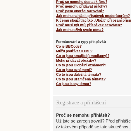
Proč se nemohu dostat k fóru?
Proč nemohu přidávat přílohy?
Proč jsem obdržel varování?
Jak mohu nahlásit příspěvek moderátorům?
K čemu slouží tlačítko „Uložit“ při psaní pří
Proč musí být můj příspěvek schválen?
Jak mohu oživit svoje téma?
Formátování a typy příspěvků
Co je BBCode?
Můžu používat HTML?
Co to jsou smajlíci (emotikony)?
Mohu přidávat obrázky?
Co to jsou Globální oznámení?
Co to jsou oznámení?
Co to jsou důležitá témata?
Co to jsou uzamčená témata?
Co jsou ikony témat?
Registrace a přihlášení
Proč se nemohu přihlásit?
Už jste se zaregistrovali? Před přihláš
(v takovém případě se tato skutečnost 