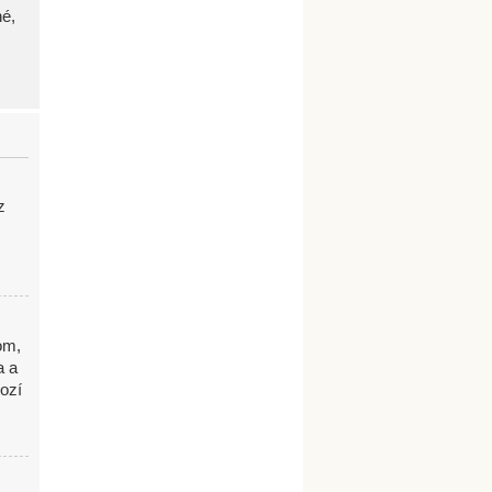
né,
z
om,
a a
ozí