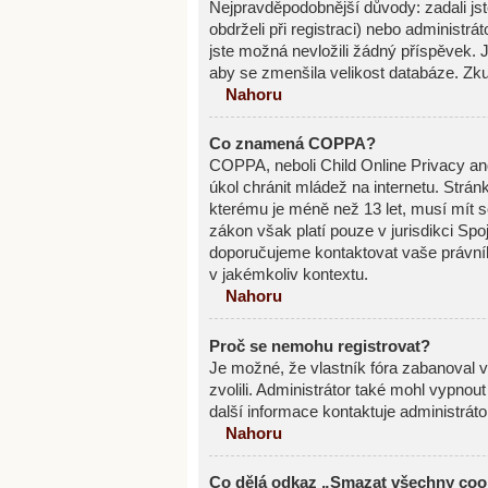
Nejpravděpodobnější důvody: zadali jste
obdrželi při registraci) nebo administr
jste možná nevložili žádný příspěvek. Je
aby se zmenšila velikost databáze. Zku
Nahoru
Co znamená COPPA?
COPPA, neboli Child Online Privacy an
úkol chránit mládež na internetu. Strán
kterému je méně než 13 let, musí mít s
zákon však platí pouze v jurisdikci Spoje
doporučujeme kontaktovat vaše právn
v jakémkoliv kontextu.
Nahoru
Proč se nemohu registrovat?
Je možné, že vlastník fóra zabanoval va
zvolili. Administrátor také mohl vypnou
další informace kontaktuje administráto
Nahoru
Co dělá odkaz „Smazat všechny cook