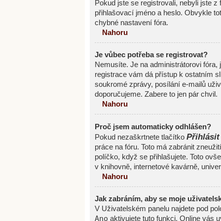
Pokud jste se registrovali, nebyli jste z
přihlašovací jméno a heslo. Obvykle to
chybné nastavení fóra.
Nahoru
Je vůbec potřeba se registrovat?
Nemusíte. Je na administrátorovi fóra, 
registrace vám dá přístup k ostatním
soukromé zprávy, posílání e-mailů uživa
doporučujeme. Zabere to jen pár chvil.
Nahoru
Proč jsem automaticky odhlášen?
Přihlásit
Pokud nezaškrtnete tlačítko
práce na fóru. Toto má zabránit zneužit
políčko, když se přihlašujete. Toto ov
v knihovně, internetové kavárně, univerz
Nahoru
Jak zabráním, aby se moje uživatels
V Uživatelském panelu najdete pod po
Ano
aktivujete tuto funkci. Online vás 