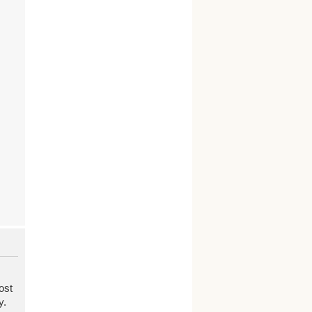
ost
y.