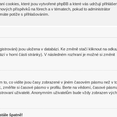
ní cookies, které jsou vytvořené phpBB a které vás udržují přihláše
í nových příspěvků na fórech a v tématech, pokud to administrátor
máte potíže s přihlašováním.
istrováni) jsou uložena v databázi. Ke změně stačí kliknout na odka
zí v horní části stránky). V následném rozhraní je možné si změnit
m to, co vidíte jsou časy zobrazené v jiném časovém pásmu než v t
ak, změňte si časové pásmo v profilu. Berte na vědomí, časové pásm
gistrovaní uživatelé. Anonymním uživatelům bude vždy zobrazen vých
stále špatně!