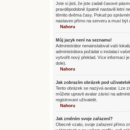
Jste si jisti, že jste zadali časové pás
pravděpodobně špatně nastavili letní 
těmito dvěma časy. Pokud po správné
nastaven přímo na serveru a musí být 
Nahoru
Můj jazyk není na seznamu!
Administrátor nenainstaloval vaši lokal
administrátora požádat o instalaci vaš
vytvořit nový překlad. Více informací 
dole).
Nahoru
Jak zobrazím obrázek pod uživatel
Tento obrázek se nazývá avatar. Lze z
můžete upravit avatar závisí na admini
registrovaní uživatelé.
Nahoru
Jak změním svoje zařazení?
Obecně vzato, svoje zařazení přímo z