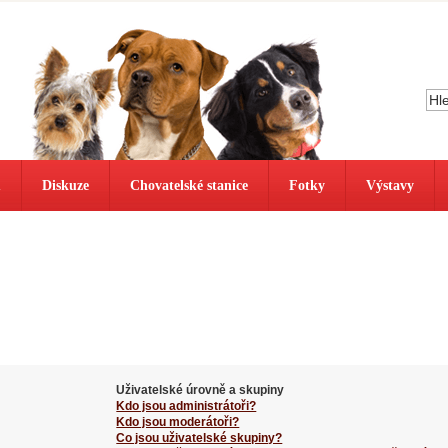
ů
Diskuze
Chovatelské stanice
Fotky
Výstavy
Uživatelské úrovně a skupiny
Kdo jsou administrátoři?
Kdo jsou moderátoři?
Co jsou uživatelské skupiny?