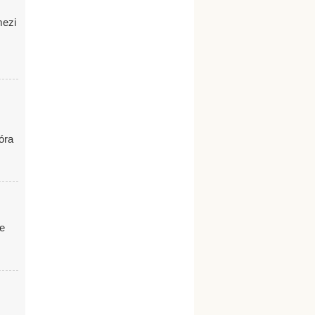
mezi
óra
ze