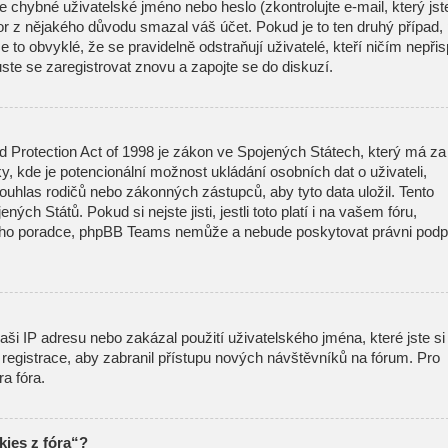
 chybné uživatelské jméno nebo heslo (zkontrolujte e-mail, který jst
átor z nějakého důvodu smazal váš účet. Pokud je to ten druhý případ,
 to obvyklé, že se pravidelně odstraňují uživatelé, kteří ničím nepřisp
ste se zaregistrovat znovu a zapojte se do diskuzí.
d Protection Act of 1998 je zákon ve Spojených Státech, který má za
ky, kde je potencionální možnost ukládání osobních dat o uživateli,
ouhlas rodičů nebo zákonných zástupců, aby tyto data uložil. Tento
ných Států. Pokud si nejste jisti, jestli toto platí i na vašem fóru,
ího poradce, phpBB Teams nemůže a nebude poskytovat právni podp
ši IP adresu nebo zakázal použití uživatelského jména, které jste si
t registrace, aby zabranil přístupu nových návštěvníků na fórum. Pro
ra fóra.
ies z fóra“?