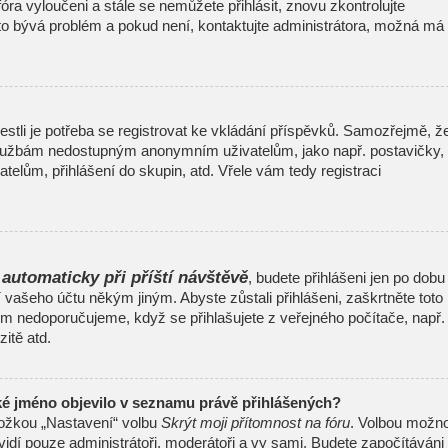
 fóra vyloučeni a stále se nemůžete přihlásit, znovu zkontrolujte
to bývá problém a pokud není, kontaktujte administrátora, možná má
jestli je potřeba se registrovat ke vkládání příspěvků. Samozřejmě, ž
 službám nedostupným anonymním uživatelům, jako např. postavičky,
telům, přihlášení do skupin, atd. Vřele vám tedy registraci
 automaticky při příští návštěvě
, budete přihlášeni jen po dobu
í vašeho účtu někým jiným. Abyste zůstali přihlášeni, zaškrtněte toto
šem nedoporučujeme, když se přihlašujete z veřejného počítače, např.
itě atd.
ké jméno objevilo v seznamu právě přihlášených?
ložkou „Nastavení“ volbu
Skrýt moji přítomnost na fóru
. Volbou možno
uvidí pouze administrátoři, moderátoři a vy sami. Budete započítáváni