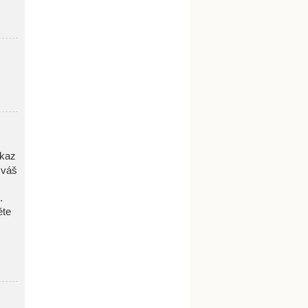
dkaz
 váš
.
ěte