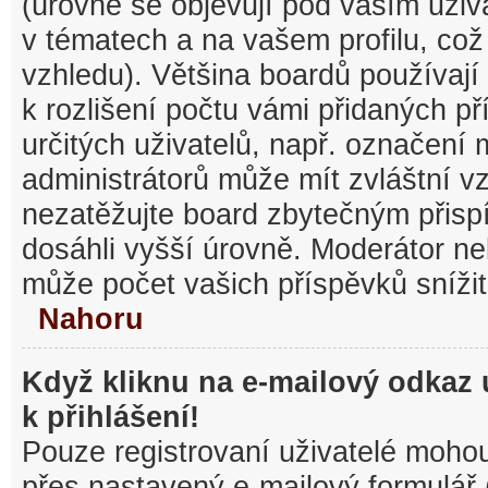
(úrovně se objevují pod vaším uži
v tématech a na vašem profilu, což
vzhledu). Většina boardů používají
k rozlišení počtu vámi přidaných pří
určitých uživatelů, např. označení
administrátorů může mít zvláštní v
nezatěžujte board zbytečným přisp
dosáhli vyšší úrovně. Moderátor ne
může počet vašich příspěvků snížit
Nahoru
Když kliknu na e-mailový odkaz 
k přihlášení!
Pouze registrovaní uživatelé mohou
přes nastavený e-mailový formulář 