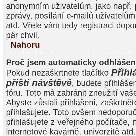
anonymním uživatelům, jako např. 
zprávy, posílání e-mailů uživatelům
atd. Vřele vám tedy registraci dop
pár chvil.
Nahoru
Proč jsem automaticky odhláše
Přihl
Pokud nezaškrtnete tlačítko
příští návštěvě
, budete přihláše
fóru. Toto má zabránit zneužití va
Abyste zůstali přihlášeni, zaškrtnět
přihlašujete. Toto ovšem nedoporu
přihlašujete z veřejného počítače, 
internetové kavárně, univerzitě atd.