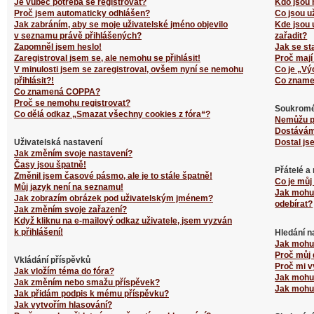
Je vůbec potřeba se registrovat?
Kdo jsou 
Proč jsem automaticky odhlášen?
Co jsou u
Jak zabráním, aby se moje uživatelské jméno objevilo
Kde jsou 
v seznamu právě přihlášených?
zařadit?
Zapomněl jsem heslo!
Jak se st
Zaregistroval jsem se, ale nemohu se přihlásit!
Proč mají
V minulosti jsem se zaregistroval, ovšem nyní se nemohu
Co je „Vý
přihlásit?!
Co zname
Co znamená COPPA?
Proč se nemohu registrovat?
Soukromé
Co dělá odkaz „Smazat všechny cookies z fóra“?
Nemůžu p
Dostávám
Uživatelská nastavení
Dostal js
Jak změním svoje nastavení?
Časy jsou špatně!
Přátelé a
Změnil jsem časové pásmo, ale je to stále špatně!
Co je můj
Můj jazyk není na seznamu!
Jak mohu 
Jak zobrazím obrázek pod uživatelským jménem?
odebírat?
Jak změním svoje zařazení?
Když kliknu na e-mailový odkaz uživatele, jsem vyzván
k přihlášení!
Hledání n
Jak mohu 
Proč můj 
Vkládání příspěvků
Proč mi v
Jak vložím téma do fóra?
Jak mohu 
Jak změním nebo smažu příspěvek?
Jak mohu 
Jak přidám podpis k mému příspěvku?
Jak vytvořím hlasování?