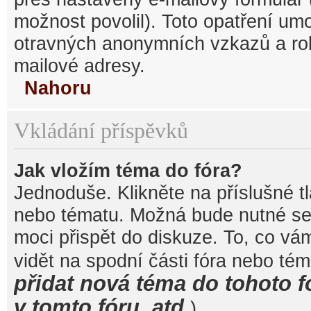
možnost povolil). Toto opatření um
otravných anonymních vzkazů a robo
mailové adresy.
Nahoru
Vkládání příspěvků
Jak vložím téma do fóra?
Jednoduše. Klikněte na příslušné t
nebo tématu. Možná bude nutné se 
moci přispět do diskuze. To, co vá
vidět na spodní části fóra nebo té
přidat nová téma do tohoto f
v tomto fóru, atd.
).