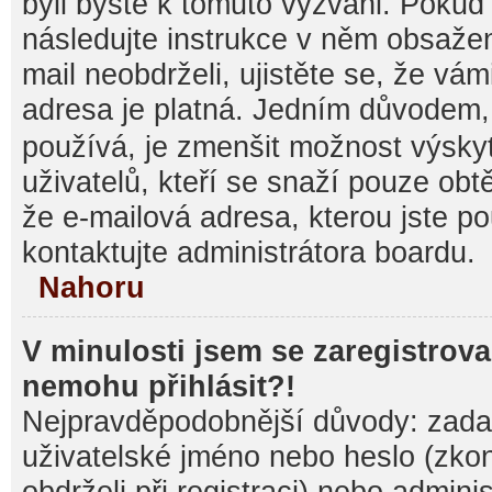
byli byste k tomuto vyzváni. Pokud
následujte instrukce v něm obsažen
mail neobdrželi, ujistěte se, že vá
adresa je platná. Jedním důvodem,
používá, je zmenšit možnost výsk
uživatelů, kteří se snaží pouze obtěž
že e-mailová adresa, kterou jste pou
kontaktujte administrátora boardu.
Nahoru
V minulosti jsem se zaregistrova
nemohu přihlásit?!
Nejpravděpodobnější důvody: zadal
uživatelské jméno nebo heslo (zkontr
obdrželi při registraci) nebo admini