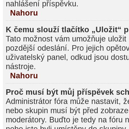
nahlášení příspěvku.
Nahoru
K čemu slouží tlačítko „Uložit“ 
Tato možnost vám umožňuje uložit 
pozdější odeslání. Pro jejich opěto
uživatelský panel, odkud jsou dost
nástroje.
Nahoru
Proč musí být můj příspěvek sc
Administrátor fóra může nastavit, ž
nebo skupin musí být před zobraz
moderátory. Buďto je tedy na fóru 
nebo jste byli umístěny do skupiny,