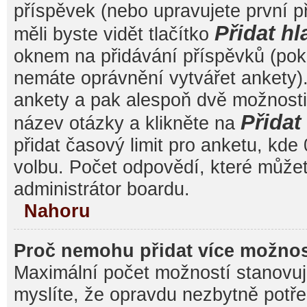
příspěvek (nebo upravujete první 
Přidat hl
měli byste vidět tlačítko
oknem na přidávání příspěvků (poku
nemáte oprávnění vytvářet ankety).
ankety a pak alespoň dvě možnost
Přida
název otázky a klikněte na
přidat časový limit pro anketu, k
volbu. Počet odpovědí, které můžet
administrátor boardu.
Nahoru
Proč nemohu přidat více možnos
Maximální počet možností stanovuje
myslíte, že opravdu nezbytně potře