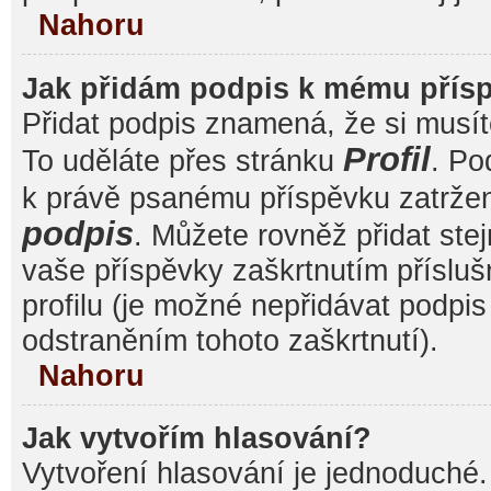
Nahoru
Jak přidám podpis k mému přís
Přidat podpis znamená, že si musíte
Profil
To uděláte přes stránku
. Po
k právě psanému příspěvku zatrže
podpis
. Můžete rovněž přidat ste
vaše příspěvky zaškrtnutím přísluš
profilu (je možné nepřidávat podp
odstraněním tohoto zaškrtnutí).
Nahoru
Jak vytvořím hlasování?
Vytvoření hlasování je jednoduché.