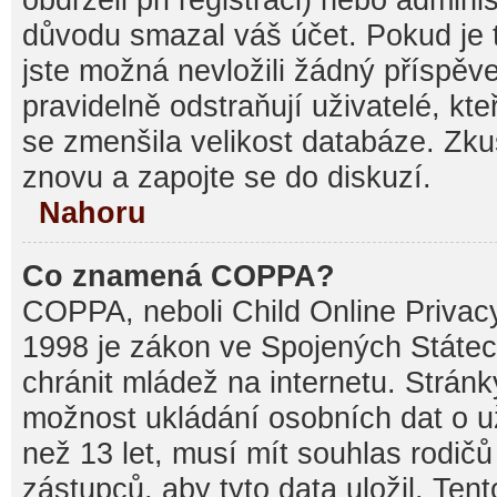
důvodu smazal váš účet. Pokud je t
jste možná nevložili žádný příspěve
pravidelně odstraňují uživatelé, kte
se zmenšila velikost databáze. Zku
znovu a zapojte se do diskuzí.
Nahoru
Co znamená COPPA?
COPPA, neboli Child Online Privacy
1998 je zákon ve Spojených Státec
chránit mládež na internetu. Stránk
možnost ukládání osobních dat o už
než 13 let, musí mít souhlas rodi
zástupců, aby tyto data uložil. Ten