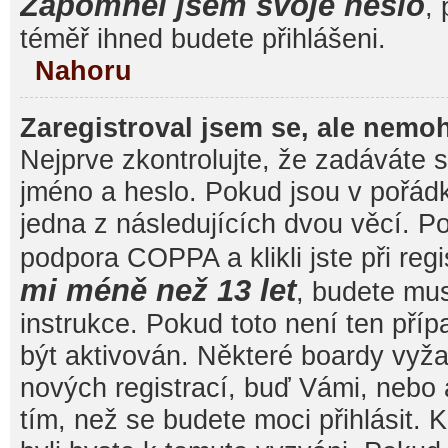
Zapomněl jsem svoje heslo
, 
téměř ihned budete přihlášeni.
Nahoru
Zaregistroval jsem se, ale nemoh
Nejprve zkontrolujte, že zadáváte 
jméno a heslo. Pokud jsou v pořád
jedna z následujících dvou věcí. 
podpora COPPA a klikli jste při reg
mi méně než 13 let
, budete mu
instrukce. Pokud toto není ten pří
být aktivován. Některé boardy vyža
nových registrací, buď Vámi, nebo
tím, než se budete moci přihlásit. K