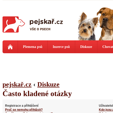
Plemena psů
Inzerce psů
Diskuze
Chovat
pejskař.cz
‹
Diskuze
Často kladené otázky
Registrace a přihlášení
Uživatels
Proč se nemohu přihlásit?
Kdo jsou 