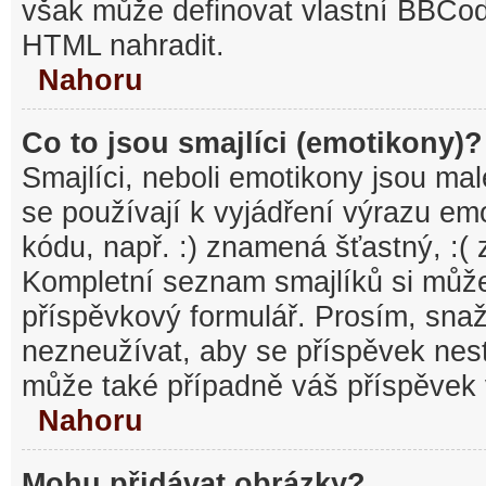
však může definovat vlastní BBCo
HTML nahradit.
Nahoru
Co to jsou smajlíci (emotikony)?
Smajlíci, neboli emotikony jsou mal
se používají k vyjádření výrazu em
kódu, např. :) znamená šťastný, :
Kompletní seznam smajlíků si může
příspěvkový formulář. Prosím, snaž
nezneužívat, aby se příspěvek nest
může také případně váš příspěvek 
Nahoru
Mohu přidávat obrázky?