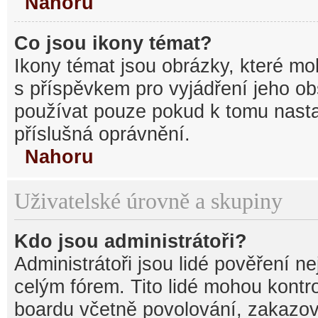
Nahoru
Co jsou ikony témat?
Ikony témat jsou obrázky, které mo
s příspěvkem pro vyjádření jeho o
používat pouze pokud k tomu nastav
příslušná oprávnění.
Nahoru
Uživatelské úrovně a skupiny
Kdo jsou administrátoři?
Administrátoři jsou lidé pověření n
celým fórem. Tito lidé mohou kontr
boardu včetně povolování, zakazová