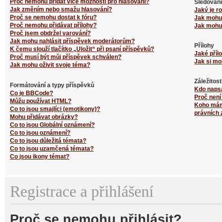
Proč nemohu přidat více možností pro hlasování?
Sledování
Jak změním nebo smažu hlasování?
Jaký je r
Proč se nemohu dostat k fóru?
Jak mohu 
Proč nemohu přidávat přílohy?
Jak mohu 
Proč jsem obdržel varování?
Jak mohu nahlásit příspěvek moderátorům?
Přílohy
K čemu slouží tlačítko „Uložit“ při psaní příspěvků?
Jaké příl
Proč musí být můj příspěvek schválen?
Jak si mo
Jak mohu oživit svoje téma?
Záležitos
Formátování a typy příspěvků
Kdo naps
Co je BBCode?
Proč není
Můžu používat HTML?
Koho mám 
Co to jsou smajlíci (emotikony)?
právních 
Mohu přidávat obrázky?
Co to jsou Globální oznámení?
Co to jsou oznámení?
Co to jsou důležitá témata?
Co to jsou uzamčená témata?
Co jsou ikony témat?
Registrace a přihlášení
Proč se nemohu přihlásit?