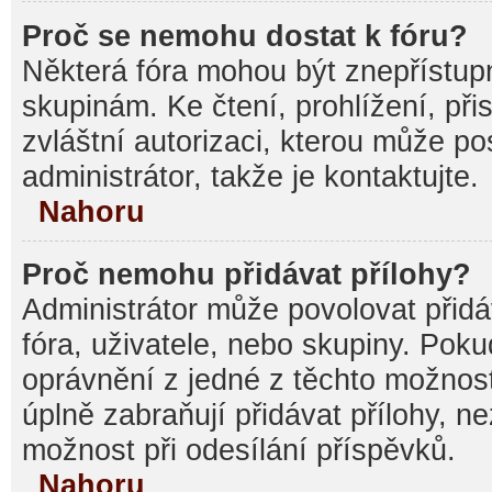
Proč se nemohu dostat k fóru?
Některá fóra mohou být znepřístupn
skupinám. Ke čtení, prohlížení, při
zvláštní autorizaci, kterou může p
administrátor, takže je kontaktujte.
Nahoru
Proč nemohu přidávat přílohy?
Administrátor může povolovat přidáv
fóra, uživatele, nebo skupiny. Pok
oprávnění z jedné z těchto možnost
úplně zabraňují přidávat přílohy, n
možnost při odesílání příspěvků.
Nahoru