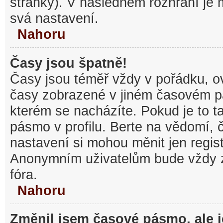
stránky). V následném rozhraní je
svá nastavení.
Nahoru
Časy jsou špatně!
Časy jsou téměř vždy v pořádku, ov
časy zobrazené v jiném časovém p
kterém se nacházíte. Pokud je to t
pásmo v profilu. Berte na vědomí,
nastavení si mohou měnit jen regist
Anonymním uživatelům bude vždy 
fóra.
Nahoru
Změnil jsem časové pásmo, ale je