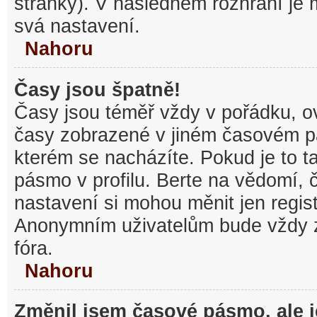
stránky). V následném rozhraní je
svá nastavení.
Nahoru
Časy jsou špatně!
Časy jsou téměř vždy v pořádku, ov
časy zobrazené v jiném časovém p
kterém se nacházíte. Pokud je to t
pásmo v profilu. Berte na vědomí,
nastavení si mohou měnit jen regist
Anonymním uživatelům bude vždy 
fóra.
Nahoru
Změnil jsem časové pásmo, ale je