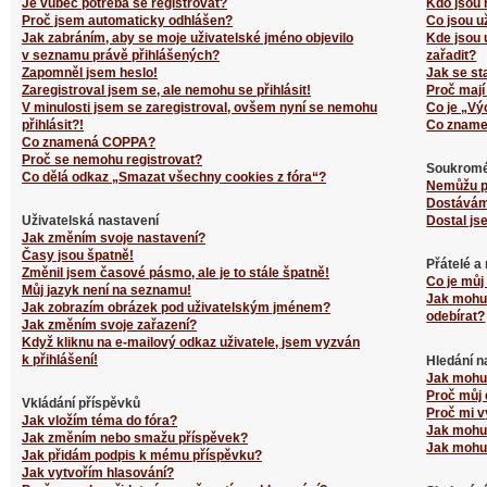
Je vůbec potřeba se registrovat?
Kdo jsou 
Proč jsem automaticky odhlášen?
Co jsou u
Jak zabráním, aby se moje uživatelské jméno objevilo
Kde jsou 
v seznamu právě přihlášených?
zařadit?
Zapomněl jsem heslo!
Jak se st
Zaregistroval jsem se, ale nemohu se přihlásit!
Proč mají
V minulosti jsem se zaregistroval, ovšem nyní se nemohu
Co je „Vý
přihlásit?!
Co zname
Co znamená COPPA?
Proč se nemohu registrovat?
Soukromé
Co dělá odkaz „Smazat všechny cookies z fóra“?
Nemůžu p
Dostávám
Uživatelská nastavení
Dostal js
Jak změním svoje nastavení?
Časy jsou špatně!
Přátelé a
Změnil jsem časové pásmo, ale je to stále špatně!
Co je můj
Můj jazyk není na seznamu!
Jak mohu 
Jak zobrazím obrázek pod uživatelským jménem?
odebírat?
Jak změním svoje zařazení?
Když kliknu na e-mailový odkaz uživatele, jsem vyzván
k přihlášení!
Hledání n
Jak mohu 
Proč můj 
Vkládání příspěvků
Proč mi v
Jak vložím téma do fóra?
Jak mohu 
Jak změním nebo smažu příspěvek?
Jak mohu 
Jak přidám podpis k mému příspěvku?
Jak vytvořím hlasování?