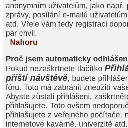
anonymním uživatelům, jako např. 
zprávy, posílání e-mailů uživatelům
atd. Vřele vám tedy registraci dop
pár chvil.
Nahoru
Proč jsem automaticky odhláše
Přihl
Pokud nezaškrtnete tlačítko
příští návštěvě
, budete přihláše
fóru. Toto má zabránit zneužití va
Abyste zůstali přihlášeni, zaškrtnět
přihlašujete. Toto ovšem nedoporu
přihlašujete z veřejného počítače, 
internetové kavárně, univerzitě atd.