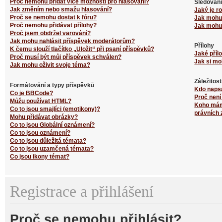
Proč nemohu přidat více možností pro hlasování?
Sledování
Jak změním nebo smažu hlasování?
Jaký je r
Proč se nemohu dostat k fóru?
Jak mohu 
Proč nemohu přidávat přílohy?
Jak mohu 
Proč jsem obdržel varování?
Jak mohu nahlásit příspěvek moderátorům?
Přílohy
K čemu slouží tlačítko „Uložit“ při psaní příspěvků?
Jaké příl
Proč musí být můj příspěvek schválen?
Jak si mo
Jak mohu oživit svoje téma?
Záležitos
Formátování a typy příspěvků
Kdo naps
Co je BBCode?
Proč není
Můžu používat HTML?
Koho mám 
Co to jsou smajlíci (emotikony)?
právních 
Mohu přidávat obrázky?
Co to jsou Globální oznámení?
Co to jsou oznámení?
Co to jsou důležitá témata?
Co to jsou uzamčená témata?
Co jsou ikony témat?
Registrace a přihlášení
Proč se nemohu přihlásit?