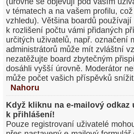
(úrovně se objevují pod vaším uži
v tématech a na vašem profilu, což
vzhledu). Většina boardů používají
k rozlišení počtu vámi přidaných pří
určitých uživatelů, např. označení
administrátorů může mít zvláštní v
nezatěžujte board zbytečným přisp
dosáhli vyšší úrovně. Moderátor ne
může počet vašich příspěvků snížit
Nahoru
Když kliknu na e-mailový odkaz 
k přihlášení!
Pouze registrovaní uživatelé mohou
přes nastavený e-mailový formulář 