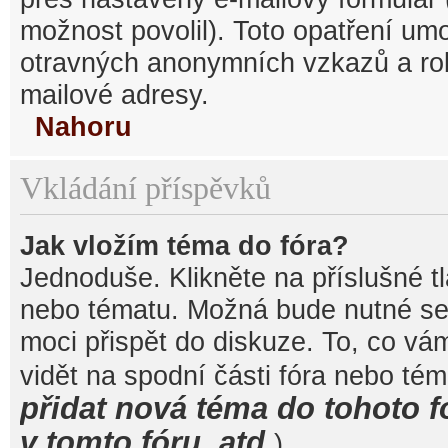
možnost povolil). Toto opatření um
otravných anonymních vzkazů a robo
mailové adresy.
Nahoru
Vkládání příspěvků
Jak vložím téma do fóra?
Jednoduše. Klikněte na příslušné t
nebo tématu. Možná bude nutné se 
moci přispět do diskuze. To, co vá
vidět na spodní části fóra nebo té
přidat nová téma do tohoto f
v tomto fóru, atd.
).