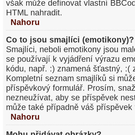
však může definovat vlastní BBCo
HTML nahradit.
Nahoru
Co to jsou smajlíci (emotikony)?
Smajlíci, neboli emotikony jsou mal
se používají k vyjádření výrazu em
kódu, např. :) znamená šťastný, :
Kompletní seznam smajlíků si může
příspěvkový formulář. Prosím, snaž
nezneužívat, aby se příspěvek nest
může také případně váš příspěvek 
Nahoru
Mohu přidávat obrázky?