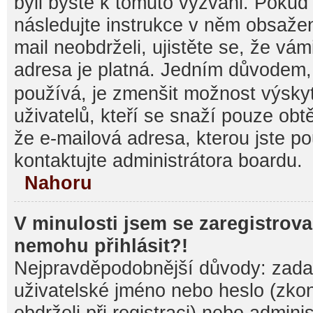
byli byste k tomuto vyzváni. Pokud
následujte instrukce v něm obsažen
mail neobdrželi, ujistěte se, že vá
adresa je platná. Jedním důvodem,
používá, je zmenšit možnost výsk
uživatelů, kteří se snaží pouze obtěž
že e-mailová adresa, kterou jste pou
kontaktujte administrátora boardu.
Nahoru
V minulosti jsem se zaregistrova
nemohu přihlásit?!
Nejpravděpodobnější důvody: zadal
uživatelské jméno nebo heslo (zkontr
obdrželi při registraci) nebo admini