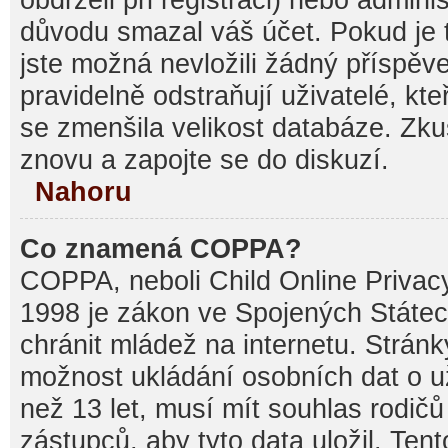
důvodu smazal váš účet. Pokud je t
jste možná nevložili žádný příspěve
pravidelně odstraňují uživatelé, kte
se zmenšila velikost databáze. Zku
znovu a zapojte se do diskuzí.
Nahoru
Co znamená COPPA?
COPPA, neboli Child Online Privacy
1998 je zákon ve Spojených Státec
chránit mládež na internetu. Stránk
možnost ukládání osobních dat o už
než 13 let, musí mít souhlas rodi
zástupců, aby tyto data uložil. Ten