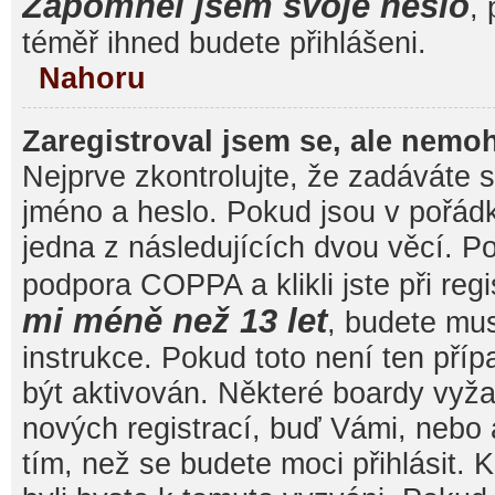
Zapomněl jsem svoje heslo
, 
téměř ihned budete přihlášeni.
Nahoru
Zaregistroval jsem se, ale nemoh
Nejprve zkontrolujte, že zadáváte 
jméno a heslo. Pokud jsou v pořád
jedna z následujících dvou věcí. 
podpora COPPA a klikli jste při reg
mi méně než 13 let
, budete mu
instrukce. Pokud toto není ten pří
být aktivován. Některé boardy vyža
nových registrací, buď Vámi, nebo
tím, než se budete moci přihlásit. K