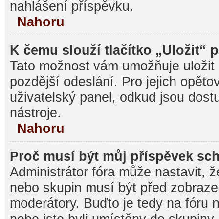
nahlášení příspěvku.
Nahoru
K čemu slouží tlačítko „Uložit“ 
Tato možnost vám umožňuje uložit 
pozdější odeslání. Pro jejich opěto
uživatelský panel, odkud jsou dost
nástroje.
Nahoru
Proč musí být můj příspěvek sc
Administrátor fóra může nastavit, ž
nebo skupin musí být před zobraz
moderátory. Buďto je tedy na fóru 
nebo jste byli umístěny do skupiny,