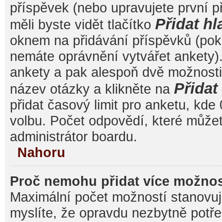
příspěvek (nebo upravujete první 
Přidat hl
měli byste vidět tlačítko
oknem na přidávání příspěvků (poku
nemáte oprávnění vytvářet ankety).
ankety a pak alespoň dvě možnost
Přida
název otázky a klikněte na
přidat časový limit pro anketu, k
volbu. Počet odpovědí, které můžet
administrátor boardu.
Nahoru
Proč nemohu přidat více možnos
Maximální počet možností stanovuje
myslíte, že opravdu nezbytně potře