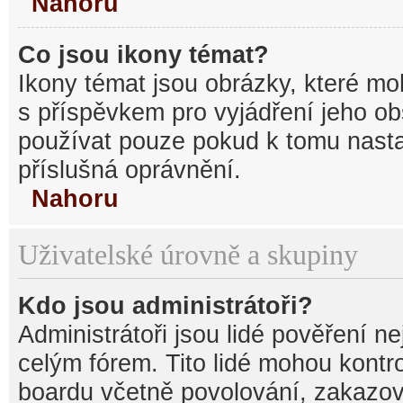
Nahoru
Co jsou ikony témat?
Ikony témat jsou obrázky, které mo
s příspěvkem pro vyjádření jeho o
používat pouze pokud k tomu nastav
příslušná oprávnění.
Nahoru
Uživatelské úrovně a skupiny
Kdo jsou administrátoři?
Administrátoři jsou lidé pověření n
celým fórem. Tito lidé mohou kontr
boardu včetně povolování, zakazová