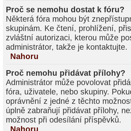
Proč se nemohu dostat k fóru?
Některá fóra mohou být znepřístupn
skupinám. Ke čtení, prohlížení, při
zvláštní autorizaci, kterou může p
administrátor, takže je kontaktujte.
Nahoru
Proč nemohu přidávat přílohy?
Administrátor může povolovat přidáv
fóra, uživatele, nebo skupiny. Pok
oprávnění z jedné z těchto možnost
úplně zabraňují přidávat přílohy, n
možnost při odesílání příspěvků.
Nahoru