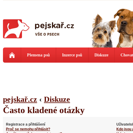
Plemena psů
Inzerce psů
Diskuze
Chovat
pejskař.cz
‹
Diskuze
Často kladené otázky
Registrace a přihlášení
Uživatels
Proč se nemohu přihlásit?
Kdo jsou 