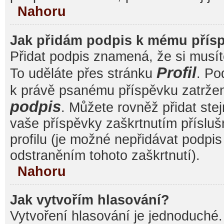
Nahoru
Jak přidám podpis k mému přís
Přidat podpis znamená, že si musíte
Profil
To uděláte přes stránku
. Po
k právě psanému příspěvku zatrže
podpis
. Můžete rovněž přidat ste
vaše příspěvky zaškrtnutím přísluš
profilu (je možné nepřidávat podp
odstraněním tohoto zaškrtnutí).
Nahoru
Jak vytvořím hlasování?
Vytvoření hlasování je jednoduché.