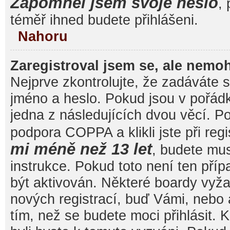
Zapomněl jsem svoje heslo
, 
téměř ihned budete přihlášeni.
Nahoru
Zaregistroval jsem se, ale nemoh
Nejprve zkontrolujte, že zadáváte 
jméno a heslo. Pokud jsou v pořád
jedna z následujících dvou věcí. 
podpora COPPA a klikli jste při reg
mi méně než 13 let
, budete mu
instrukce. Pokud toto není ten pří
být aktivován. Některé boardy vyža
nových registrací, buď Vámi, nebo
tím, než se budete moci přihlásit. K