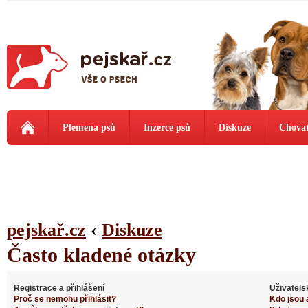
Plemena psů
Inzerce psů
Diskuze
Chovat
pejskař.cz
‹
Diskuze
Často kladené otázky
Registrace a přihlášení
Uživatels
Proč se nemohu přihlásit?
Kdo jsou 