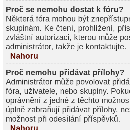
Proč se nemohu dostat k fóru?
Některá fóra mohou být znepřístupn
skupinám. Ke čtení, prohlížení, při
zvláštní autorizaci, kterou může p
administrátor, takže je kontaktujte.
Nahoru
Proč nemohu přidávat přílohy?
Administrátor může povolovat přidáv
fóra, uživatele, nebo skupiny. Pok
oprávnění z jedné z těchto možnost
úplně zabraňují přidávat přílohy, n
možnost při odesílání příspěvků.
Nahoru