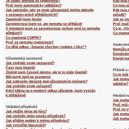
Je vůbec potřeba se registrovat?
Kdo jsou 
Proč jsem automaticky odhlášen?
Co jsou u
Jak zabráním, aby se moje uživatelské jméno objevilo
Kde jsou 
v seznamu právě přihlášených?
zařadit?
Zapomněl jsem heslo!
Jak se st
Zaregistroval jsem se, ale nemohu se přihlásit!
Proč mají
V minulosti jsem se zaregistroval, ovšem nyní se nemohu
Co je „Vý
přihlásit?!
Co zname
Co znamená COPPA?
Proč se nemohu registrovat?
Soukromé
Co dělá odkaz „Smazat všechny cookies z fóra“?
Nemůžu p
Dostávám
Uživatelská nastavení
Dostal js
Jak změním svoje nastavení?
Časy jsou špatně!
Přátelé a
Změnil jsem časové pásmo, ale je to stále špatně!
Co je můj
Můj jazyk není na seznamu!
Jak mohu 
Jak zobrazím obrázek pod uživatelským jménem?
odebírat?
Jak změním svoje zařazení?
Když kliknu na e-mailový odkaz uživatele, jsem vyzván
k přihlášení!
Hledání n
Jak mohu 
Proč můj 
Vkládání příspěvků
Proč mi v
Jak vložím téma do fóra?
Jak mohu 
Jak změním nebo smažu příspěvek?
Jak mohu 
Jak přidám podpis k mému příspěvku?
Jak vytvořím hlasování?