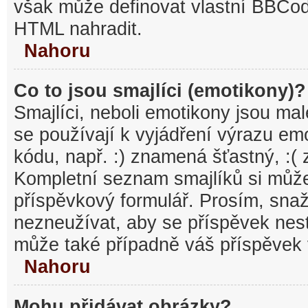
však může definovat vlastní BBCo
HTML nahradit.
Nahoru
Co to jsou smajlíci (emotikony)?
Smajlíci, neboli emotikony jsou mal
se používají k vyjádření výrazu em
kódu, např. :) znamená šťastný, :
Kompletní seznam smajlíků si může
příspěvkový formulář. Prosím, snaž
nezneužívat, aby se příspěvek nest
může také případně váš příspěvek 
Nahoru
Mohu přidávat obrázky?