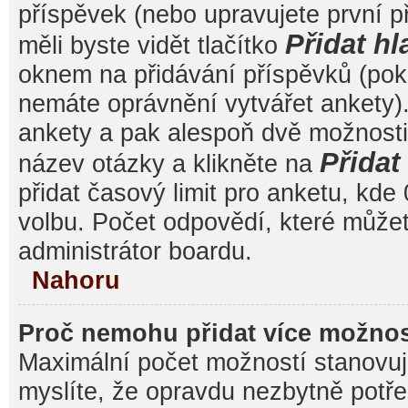
příspěvek (nebo upravujete první 
Přidat hl
měli byste vidět tlačítko
oknem na přidávání příspěvků (poku
nemáte oprávnění vytvářet ankety).
ankety a pak alespoň dvě možnost
Přida
název otázky a klikněte na
přidat časový limit pro anketu, k
volbu. Počet odpovědí, které můžet
administrátor boardu.
Nahoru
Proč nemohu přidat více možnos
Maximální počet možností stanovuje
myslíte, že opravdu nezbytně potře