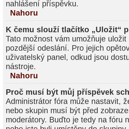
nahlášení příspěvku.
Nahoru
K čemu slouží tlačítko „Uložit“ 
Tato možnost vám umožňuje uložit 
pozdější odeslání. Pro jejich opěto
uživatelský panel, odkud jsou dost
nástroje.
Nahoru
Proč musí být můj příspěvek sc
Administrátor fóra může nastavit, ž
nebo skupin musí být před zobraz
moderátory. Buďto je tedy na fóru 
nebo jste byli umístěny do skupiny,