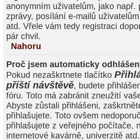
anonymním uživatelům, jako např. 
zprávy, posílání e-mailů uživatelům
atd. Vřele vám tedy registraci dop
pár chvil.
Nahoru
Proč jsem automaticky odhláše
Přihl
Pokud nezaškrtnete tlačítko
příští návštěvě
, budete přihláše
fóru. Toto má zabránit zneužití va
Abyste zůstali přihlášeni, zaškrtnět
přihlašujete. Toto ovšem nedoporu
přihlašujete z veřejného počítače, 
internetové kavárně, univerzitě atd.