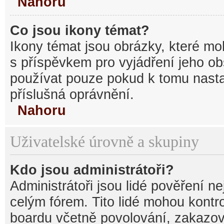
Nahoru
Co jsou ikony témat?
Ikony témat jsou obrázky, které mo
s příspěvkem pro vyjádření jeho o
používat pouze pokud k tomu nastav
příslušná oprávnění.
Nahoru
Uživatelské úrovně a skupiny
Kdo jsou administrátoři?
Administrátoři jsou lidé pověření n
celým fórem. Tito lidé mohou kontr
boardu včetně povolování, zakazová