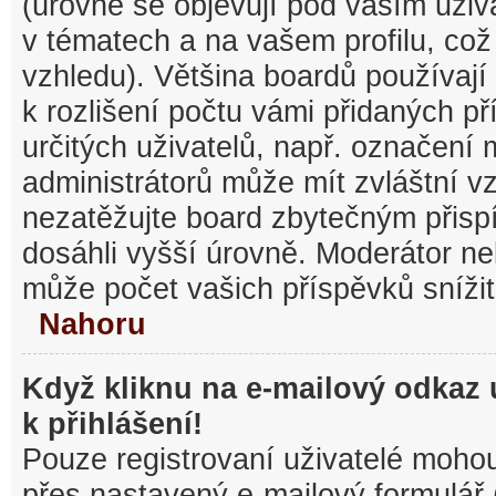
(úrovně se objevují pod vaším uži
v tématech a na vašem profilu, což
vzhledu). Většina boardů používají
k rozlišení počtu vámi přidaných pří
určitých uživatelů, např. označení
administrátorů může mít zvláštní v
nezatěžujte board zbytečným přisp
dosáhli vyšší úrovně. Moderátor ne
může počet vašich příspěvků snížit
Nahoru
Když kliknu na e-mailový odkaz 
k přihlášení!
Pouze registrovaní uživatelé mohou
přes nastavený e-mailový formulář 