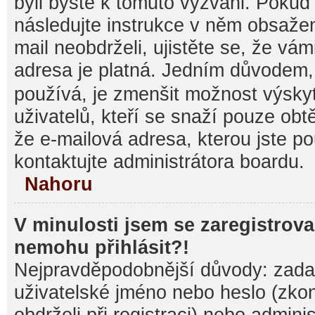
byli byste k tomuto vyzváni. Pokud
následujte instrukce v něm obsažen
mail neobdrželi, ujistěte se, že vá
adresa je platná. Jedním důvodem,
používá, je zmenšit možnost výsk
uživatelů, kteří se snaží pouze obtěž
že e-mailová adresa, kterou jste pou
kontaktujte administrátora boardu.
Nahoru
V minulosti jsem se zaregistrova
nemohu přihlásit?!
Nejpravděpodobnější důvody: zadal
uživatelské jméno nebo heslo (zkontr
obdrželi při registraci) nebo admini