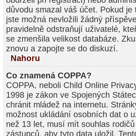
důvodu smazal váš účet. Pokud je t
jste možná nevložili žádný příspěve
pravidelně odstraňují uživatelé, kte
se zmenšila velikost databáze. Zku
znovu a zapojte se do diskuzí.
Nahoru
Co znamená COPPA?
COPPA, neboli Child Online Privacy
1998 je zákon ve Spojených Státec
chránit mládež na internetu. Stránk
možnost ukládání osobních dat o už
než 13 let, musí mít souhlas rodi
zástupců, aby tyto data uložil. Ten