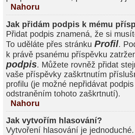
Nahoru
Jak přidám podpis k mému přís
Přidat podpis znamená, že si musíte
Profil
To uděláte přes stránku
. Po
k právě psanému příspěvku zatrže
podpis
. Můžete rovněž přidat ste
vaše příspěvky zaškrtnutím přísluš
profilu (je možné nepřidávat podp
odstraněním tohoto zaškrtnutí).
Nahoru
Jak vytvořím hlasování?
Vytvoření hlasování je jednoduché.