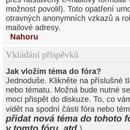
možnost povolil). Toto opatření um
otravných anonymních vzkazů a robo
mailové adresy.
Nahoru
Vkládání příspěvků
Jak vložím téma do fóra?
Jednoduše. Klikněte na příslušné t
nebo tématu. Možná bude nutné se 
moci přispět do diskuze. To, co vá
vidět na spodní části fóra nebo té
přidat nová téma do tohoto f
v tomto fóru, atd.
).