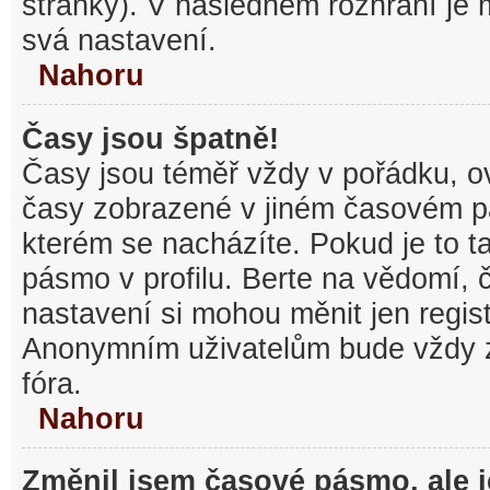
stránky). V následném rozhraní je
svá nastavení.
Nahoru
Časy jsou špatně!
Časy jsou téměř vždy v pořádku, ov
časy zobrazené v jiném časovém p
kterém se nacházíte. Pokud je to t
pásmo v profilu. Berte na vědomí,
nastavení si mohou měnit jen regist
Anonymním uživatelům bude vždy 
fóra.
Nahoru
Změnil jsem časové pásmo, ale je