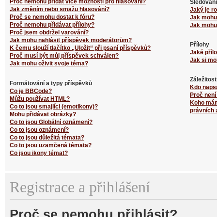
Proč nemohu přidat více možností pro hlasování?
Sledování
Jak změním nebo smažu hlasování?
Jaký je r
Proč se nemohu dostat k fóru?
Jak mohu 
Proč nemohu přidávat přílohy?
Jak mohu 
Proč jsem obdržel varování?
Jak mohu nahlásit příspěvek moderátorům?
Přílohy
K čemu slouží tlačítko „Uložit“ při psaní příspěvků?
Jaké příl
Proč musí být můj příspěvek schválen?
Jak si mo
Jak mohu oživit svoje téma?
Záležitos
Formátování a typy příspěvků
Kdo naps
Co je BBCode?
Proč není
Můžu používat HTML?
Koho mám 
Co to jsou smajlíci (emotikony)?
právních 
Mohu přidávat obrázky?
Co to jsou Globální oznámení?
Co to jsou oznámení?
Co to jsou důležitá témata?
Co to jsou uzamčená témata?
Co jsou ikony témat?
Registrace a přihlášení
Proč se nemohu přihlásit?