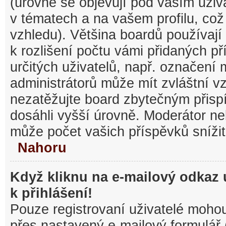
(úrovně se objevují pod vaším uži
v tématech a na vašem profilu, což
vzhledu). Většina boardů používají
k rozlišení počtu vámi přidaných pří
určitých uživatelů, např. označení
administrátorů může mít zvláštní v
nezatěžujte board zbytečným přisp
dosáhli vyšší úrovně. Moderátor ne
může počet vašich příspěvků snížit
Nahoru
Když kliknu na e-mailový odkaz 
k přihlášení!
Pouze registrovaní uživatelé mohou
přes nastavený e-mailový formulář 