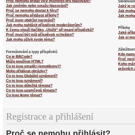
Proč nemohu přidat více možností pro hlasování?
Sledování
Jak změním nebo smažu hlasování?
Jaký je r
Proč se nemohu dostat k fóru?
Jak mohu 
Proč nemohu přidávat přílohy?
Jak mohu 
Proč jsem obdržel varování?
Jak mohu nahlásit příspěvek moderátorům?
Přílohy
K čemu slouží tlačítko „Uložit“ při psaní příspěvků?
Jaké příl
Proč musí být můj příspěvek schválen?
Jak si mo
Jak mohu oživit svoje téma?
Záležitos
Formátování a typy příspěvků
Kdo naps
Co je BBCode?
Proč není
Můžu používat HTML?
Koho mám 
Co to jsou smajlíci (emotikony)?
právních 
Mohu přidávat obrázky?
Co to jsou Globální oznámení?
Co to jsou oznámení?
Co to jsou důležitá témata?
Co to jsou uzamčená témata?
Co jsou ikony témat?
Registrace a přihlášení
Proč se nemohu přihlásit?