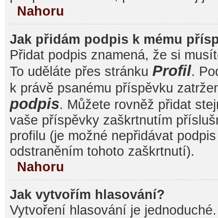
Nahoru
Jak přidám podpis k mému přís
Přidat podpis znamená, že si musíte
Profil
To uděláte přes stránku
. Po
k právě psanému příspěvku zatrže
podpis
. Můžete rovněž přidat ste
vaše příspěvky zaškrtnutím přísluš
profilu (je možné nepřidávat podp
odstraněním tohoto zaškrtnutí).
Nahoru
Jak vytvořím hlasování?
Vytvoření hlasování je jednoduché.