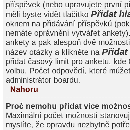
příspěvek (nebo upravujete první 
Přidat hl
měli byste vidět tlačítko
oknem na přidávání příspěvků (poku
nemáte oprávnění vytvářet ankety).
ankety a pak alespoň dvě možnost
Přida
název otázky a klikněte na
přidat časový limit pro anketu, k
volbu. Počet odpovědí, které můžet
administrátor boardu.
Nahoru
Proč nemohu přidat více možnos
Maximální počet možností stanovuje
myslíte, že opravdu nezbytně potře