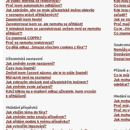
Je vůbec potřeba se registrovat?
Kdo jsou 
Proč jsem automaticky odhlášen?
Co jsou u
Jak zabráním, aby se moje uživatelské jméno objevilo
Kde jsou 
v seznamu právě přihlášených?
zařadit?
Zapomněl jsem heslo!
Jak se st
Zaregistroval jsem se, ale nemohu se přihlásit!
Proč mají
V minulosti jsem se zaregistroval, ovšem nyní se nemohu
Co je „Vý
přihlásit?!
Co zname
Co znamená COPPA?
Proč se nemohu registrovat?
Soukromé
Co dělá odkaz „Smazat všechny cookies z fóra“?
Nemůžu p
Dostávám
Uživatelská nastavení
Dostal js
Jak změním svoje nastavení?
Časy jsou špatně!
Přátelé a
Změnil jsem časové pásmo, ale je to stále špatně!
Co je můj
Můj jazyk není na seznamu!
Jak mohu 
Jak zobrazím obrázek pod uživatelským jménem?
odebírat?
Jak změním svoje zařazení?
Když kliknu na e-mailový odkaz uživatele, jsem vyzván
k přihlášení!
Hledání n
Jak mohu 
Proč můj 
Vkládání příspěvků
Proč mi v
Jak vložím téma do fóra?
Jak mohu 
Jak změním nebo smažu příspěvek?
Jak mohu 
Jak přidám podpis k mému příspěvku?
Jak vytvořím hlasování?