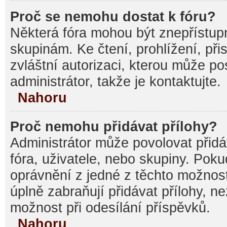
Proč se nemohu dostat k fóru?
Některá fóra mohou být znepřístupn
skupinám. Ke čtení, prohlížení, při
zvláštní autorizaci, kterou může p
administrátor, takže je kontaktujte.
Nahoru
Proč nemohu přidávat přílohy?
Administrátor může povolovat přidáv
fóra, uživatele, nebo skupiny. Pok
oprávnění z jedné z těchto možnost
úplně zabraňují přidávat přílohy, n
možnost při odesílání příspěvků.
Nahoru