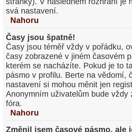
stránky). V následném rozhraní je
svá nastavení.
Nahoru
Časy jsou špatně!
Časy jsou téměř vždy v pořádku, ov
časy zobrazené v jiném časovém p
kterém se nacházíte. Pokud je to t
pásmo v profilu. Berte na vědomí,
nastavení si mohou měnit jen regist
Anonymním uživatelům bude vždy 
fóra.
Nahoru
Změnil jsem časové pásmo, ale je