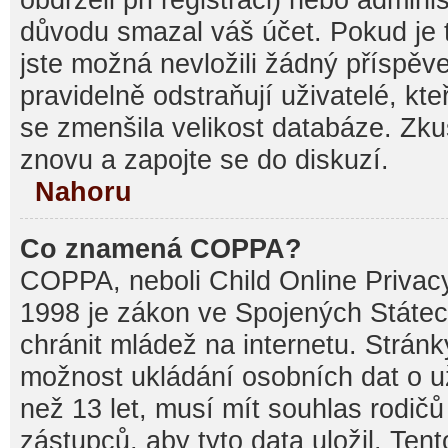
důvodu smazal váš účet. Pokud je t
jste možná nevložili žádný příspěve
pravidelně odstraňují uživatelé, kte
se zmenšila velikost databáze. Zku
znovu a zapojte se do diskuzí.
Nahoru
Co znamená COPPA?
COPPA, neboli Child Online Privacy
1998 je zákon ve Spojených Státec
chránit mládež na internetu. Stránk
možnost ukládání osobních dat o už
než 13 let, musí mít souhlas rodi
zástupců, aby tyto data uložil. Ten