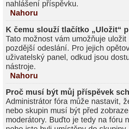
nahlášení příspěvku.
Nahoru
K čemu slouží tlačítko „Uložit“ 
Tato možnost vám umožňuje uložit 
pozdější odeslání. Pro jejich opěto
uživatelský panel, odkud jsou dost
nástroje.
Nahoru
Proč musí být můj příspěvek sc
Administrátor fóra může nastavit, ž
nebo skupin musí být před zobraz
moderátory. Buďto je tedy na fóru 
nebo jste byli umístěny do skupiny,