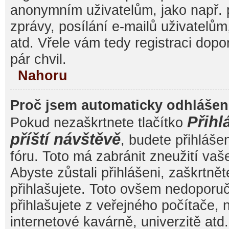
anonymním uživatelům, jako např. 
zprávy, posílání e-mailů uživatelům
atd. Vřele vám tedy registraci dop
pár chvil.
Nahoru
Proč jsem automaticky odhláše
Přihl
Pokud nezaškrtnete tlačítko
příští návštěvě
, budete přihláše
fóru. Toto má zabránit zneužití va
Abyste zůstali přihlášeni, zaškrtnět
přihlašujete. Toto ovšem nedoporu
přihlašujete z veřejného počítače, 
internetové kavárně, univerzitě atd.