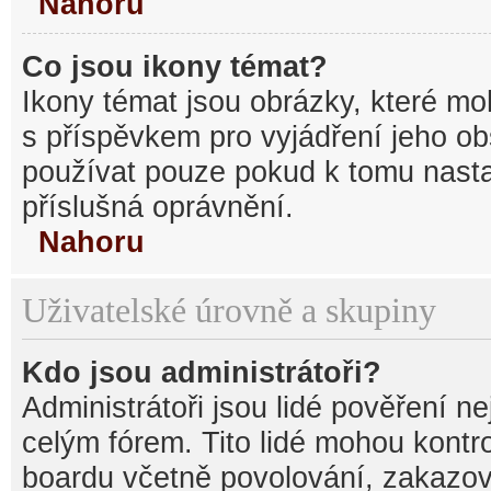
Nahoru
Co jsou ikony témat?
Ikony témat jsou obrázky, které mo
s příspěvkem pro vyjádření jeho o
používat pouze pokud k tomu nastav
příslušná oprávnění.
Nahoru
Uživatelské úrovně a skupiny
Kdo jsou administrátoři?
Administrátoři jsou lidé pověření n
celým fórem. Tito lidé mohou kontr
boardu včetně povolování, zakazová