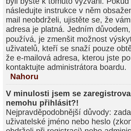
byli byste k tomuto vyzváni. Pokud
následujte instrukce v něm obsažen
mail neobdrželi, ujistěte se, že vá
adresa je platná. Jedním důvodem,
používá, je zmenšit možnost výsk
uživatelů, kteří se snaží pouze obtěž
že e-mailová adresa, kterou jste pou
kontaktujte administrátora boardu.
Nahoru
V minulosti jsem se zaregistrova
nemohu přihlásit?!
Nejpravděpodobnější důvody: zadal
uživatelské jméno nebo heslo (zkontr
obdrželi při registraci) nebo admini