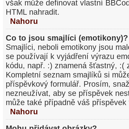
však může definovat vlastní BBCo
HTML nahradit.
Nahoru
Co to jsou smajlíci (emotikony)?
Smajlíci, neboli emotikony jsou mal
se používají k vyjádření výrazu em
kódu, např. :) znamená šťastný, :
Kompletní seznam smajlíků si může
příspěvkový formulář. Prosím, snaž
nezneužívat, aby se příspěvek nest
může také případně váš příspěvek 
Nahoru
Mohu přidávat obrázky?