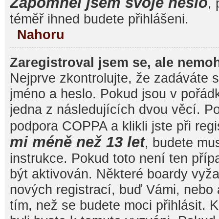
Zapomněl jsem svoje heslo
, 
téměř ihned budete přihlášeni.
Nahoru
Zaregistroval jsem se, ale nemoh
Nejprve zkontrolujte, že zadáváte 
jméno a heslo. Pokud jsou v pořád
jedna z následujících dvou věcí. 
podpora COPPA a klikli jste při reg
mi méně než 13 let
, budete mu
instrukce. Pokud toto není ten pří
být aktivován. Některé boardy vyža
nových registrací, buď Vámi, nebo
tím, než se budete moci přihlásit. K