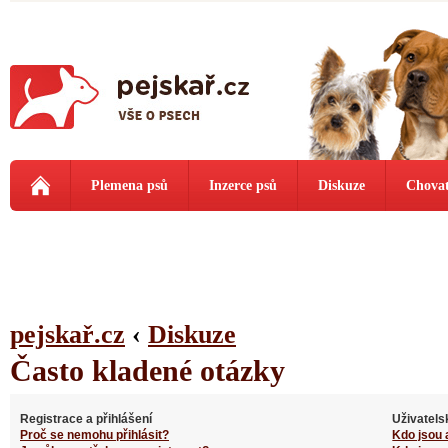
Plemena psů
Inzerce psů
Diskuze
Chovat
pejskař.cz
‹
Diskuze
Často kladené otázky
Registrace a přihlášení
Uživatels
Proč se nemohu přihlásit?
Kdo jsou 