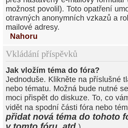
možnost povolil). Toto opatření um
otravných anonymních vzkazů a robo
mailové adresy.
Nahoru
Vkládání příspěvků
Jak vložím téma do fóra?
Jednoduše. Klikněte na příslušné t
nebo tématu. Možná bude nutné se 
moci přispět do diskuze. To, co vá
vidět na spodní části fóra nebo té
přidat nová téma do tohoto f
v tomto fóru, atd.
).