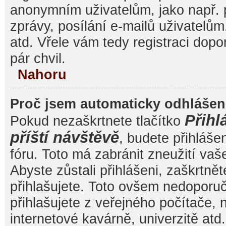
anonymním uživatelům, jako např. 
zprávy, posílání e-mailů uživatelům
atd. Vřele vám tedy registraci dop
pár chvil.
Nahoru
Proč jsem automaticky odhláše
Přihl
Pokud nezaškrtnete tlačítko
příští návštěvě
, budete přihláše
fóru. Toto má zabránit zneužití va
Abyste zůstali přihlášeni, zaškrtnět
přihlašujete. Toto ovšem nedoporu
přihlašujete z veřejného počítače, 
internetové kavárně, univerzitě atd.