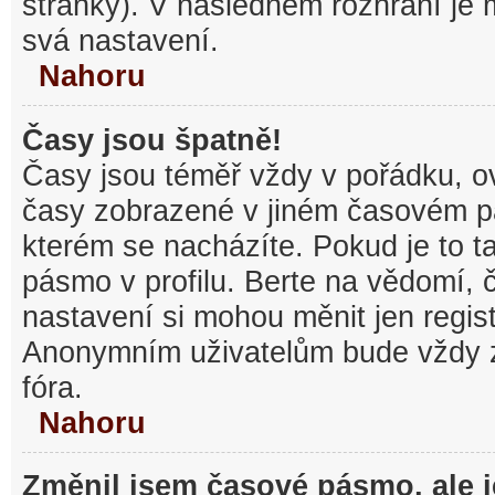
stránky). V následném rozhraní je
svá nastavení.
Nahoru
Časy jsou špatně!
Časy jsou téměř vždy v pořádku, ov
časy zobrazené v jiném časovém p
kterém se nacházíte. Pokud je to t
pásmo v profilu. Berte na vědomí,
nastavení si mohou měnit jen regist
Anonymním uživatelům bude vždy 
fóra.
Nahoru
Změnil jsem časové pásmo, ale je