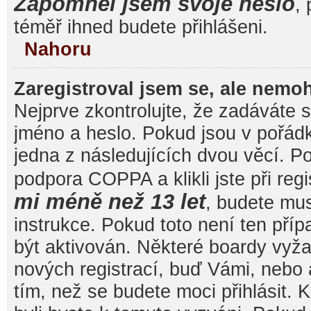
Zapomněl jsem svoje heslo
, 
téměř ihned budete přihlášeni.
Nahoru
Zaregistroval jsem se, ale nemoh
Nejprve zkontrolujte, že zadáváte 
jméno a heslo. Pokud jsou v pořád
jedna z následujících dvou věcí. 
podpora COPPA a klikli jste při reg
mi méně než 13 let
, budete mu
instrukce. Pokud toto není ten pří
být aktivován. Některé boardy vyža
nových registrací, buď Vámi, nebo
tím, než se budete moci přihlásit. K