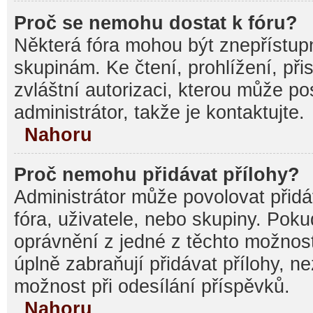
Proč se nemohu dostat k fóru?
Některá fóra mohou být znepřístupn
skupinám. Ke čtení, prohlížení, při
zvláštní autorizaci, kterou může p
administrátor, takže je kontaktujte.
Nahoru
Proč nemohu přidávat přílohy?
Administrátor může povolovat přidáv
fóra, uživatele, nebo skupiny. Pok
oprávnění z jedné z těchto možnost
úplně zabraňují přidávat přílohy, n
možnost při odesílání příspěvků.
Nahoru