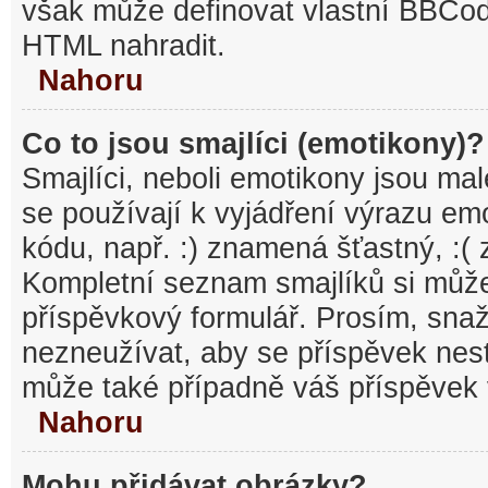
však může definovat vlastní BBCo
HTML nahradit.
Nahoru
Co to jsou smajlíci (emotikony)?
Smajlíci, neboli emotikony jsou mal
se používají k vyjádření výrazu em
kódu, např. :) znamená šťastný, :
Kompletní seznam smajlíků si může
příspěvkový formulář. Prosím, snaž
nezneužívat, aby se příspěvek nest
může také případně váš příspěvek 
Nahoru
Mohu přidávat obrázky?