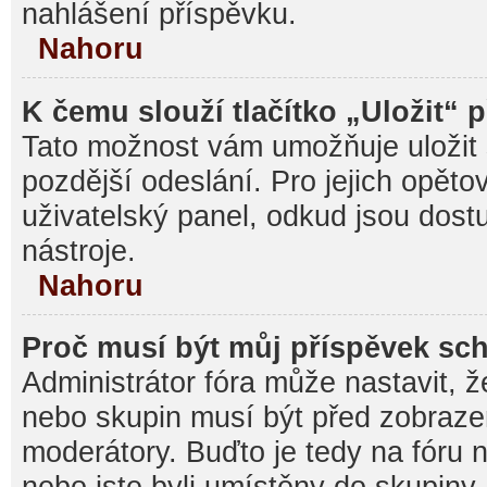
nahlášení příspěvku.
Nahoru
K čemu slouží tlačítko „Uložit“ 
Tato možnost vám umožňuje uložit 
pozdější odeslání. Pro jejich opěto
uživatelský panel, odkud jsou dost
nástroje.
Nahoru
Proč musí být můj příspěvek sc
Administrátor fóra může nastavit, ž
nebo skupin musí být před zobraz
moderátory. Buďto je tedy na fóru 
nebo jste byli umístěny do skupiny,