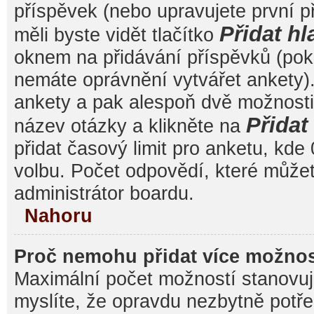
příspěvek (nebo upravujete první 
Přidat hl
měli byste vidět tlačítko
oknem na přidávání příspěvků (poku
nemáte oprávnění vytvářet ankety).
ankety a pak alespoň dvě možnost
Přida
název otázky a klikněte na
přidat časový limit pro anketu, k
volbu. Počet odpovědí, které můžet
administrátor boardu.
Nahoru
Proč nemohu přidat více možnos
Maximální počet možností stanovuje
myslíte, že opravdu nezbytně potře