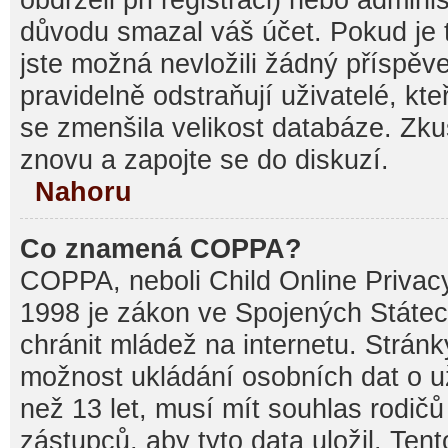
důvodu smazal váš účet. Pokud je t
jste možná nevložili žádný příspěve
pravidelně odstraňují uživatelé, kte
se zmenšila velikost databáze. Zku
znovu a zapojte se do diskuzí.
Nahoru
Co znamená COPPA?
COPPA, neboli Child Online Privacy
1998 je zákon ve Spojených Státec
chránit mládež na internetu. Stránk
možnost ukládání osobních dat o už
než 13 let, musí mít souhlas rodi
zástupců, aby tyto data uložil. Ten