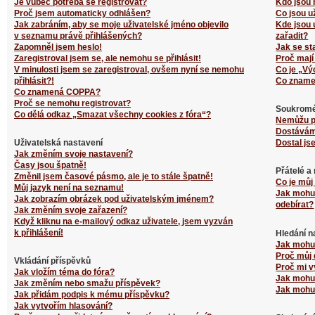
Je vůbec potřeba se registrovat?
Kdo jsou 
Proč jsem automaticky odhlášen?
Co jsou u
Jak zabráním, aby se moje uživatelské jméno objevilo
Kde jsou 
v seznamu právě přihlášených?
zařadit?
Zapomněl jsem heslo!
Jak se st
Zaregistroval jsem se, ale nemohu se přihlásit!
Proč mají
V minulosti jsem se zaregistroval, ovšem nyní se nemohu
Co je „Vý
přihlásit?!
Co zname
Co znamená COPPA?
Proč se nemohu registrovat?
Soukromé
Co dělá odkaz „Smazat všechny cookies z fóra“?
Nemůžu p
Dostávám
Uživatelská nastavení
Dostal js
Jak změním svoje nastavení?
Časy jsou špatně!
Přátelé a
Změnil jsem časové pásmo, ale je to stále špatně!
Co je můj
Můj jazyk není na seznamu!
Jak mohu 
Jak zobrazím obrázek pod uživatelským jménem?
odebírat?
Jak změním svoje zařazení?
Když kliknu na e-mailový odkaz uživatele, jsem vyzván
k přihlášení!
Hledání n
Jak mohu 
Proč můj 
Vkládání příspěvků
Proč mi v
Jak vložím téma do fóra?
Jak mohu 
Jak změním nebo smažu příspěvek?
Jak mohu 
Jak přidám podpis k mému příspěvku?
Jak vytvořím hlasování?