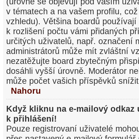
(úrovně se objevují pod vaším uži
v tématech a na vašem profilu, což
vzhledu). Většina boardů používají
k rozlišení počtu vámi přidaných pří
určitých uživatelů, např. označení
administrátorů může mít zvláštní v
nezatěžujte board zbytečným přisp
dosáhli vyšší úrovně. Moderátor ne
může počet vašich příspěvků snížit
Nahoru
Když kliknu na e-mailový odkaz 
k přihlášení!
Pouze registrovaní uživatelé mohou
přes nastavený e-mailový formulář 