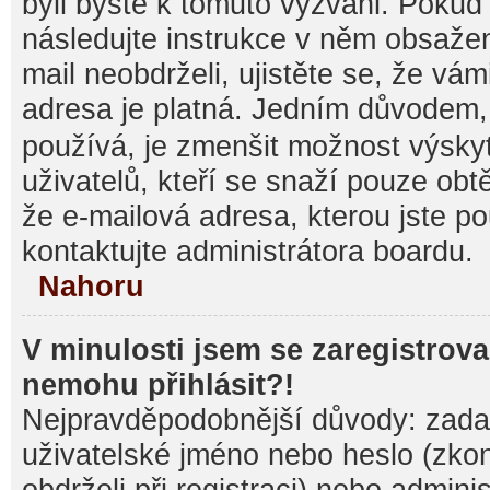
byli byste k tomuto vyzváni. Pokud
následujte instrukce v něm obsažen
mail neobdrželi, ujistěte se, že vá
adresa je platná. Jedním důvodem,
používá, je zmenšit možnost výsk
uživatelů, kteří se snaží pouze obtěž
že e-mailová adresa, kterou jste pou
kontaktujte administrátora boardu.
Nahoru
V minulosti jsem se zaregistrova
nemohu přihlásit?!
Nejpravděpodobnější důvody: zadal
uživatelské jméno nebo heslo (zkontr
obdrželi při registraci) nebo admini