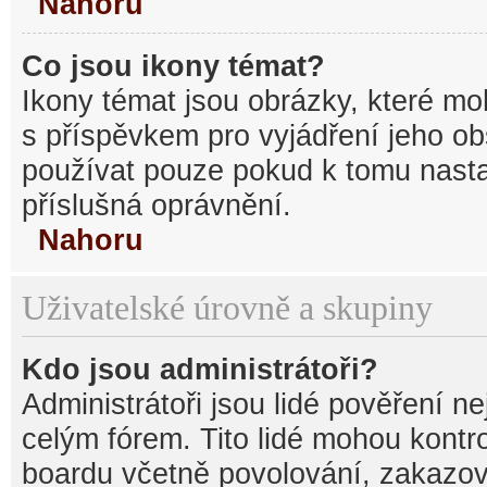
Nahoru
Co jsou ikony témat?
Ikony témat jsou obrázky, které mo
s příspěvkem pro vyjádření jeho o
používat pouze pokud k tomu nastav
příslušná oprávnění.
Nahoru
Uživatelské úrovně a skupiny
Kdo jsou administrátoři?
Administrátoři jsou lidé pověření n
celým fórem. Tito lidé mohou kontr
boardu včetně povolování, zakazová