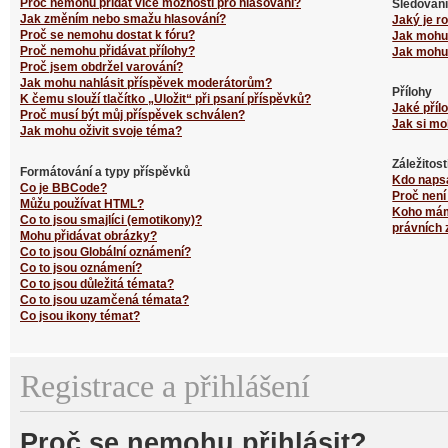
Proč nemohu přidat více možností pro hlasování?
Sledování
Jak změním nebo smažu hlasování?
Jaký je r
Proč se nemohu dostat k fóru?
Jak mohu 
Proč nemohu přidávat přílohy?
Jak mohu 
Proč jsem obdržel varování?
Jak mohu nahlásit příspěvek moderátorům?
Přílohy
K čemu slouží tlačítko „Uložit“ při psaní příspěvků?
Jaké příl
Proč musí být můj příspěvek schválen?
Jak si mo
Jak mohu oživit svoje téma?
Záležitos
Formátování a typy příspěvků
Kdo naps
Co je BBCode?
Proč není
Můžu používat HTML?
Koho mám 
Co to jsou smajlíci (emotikony)?
právních 
Mohu přidávat obrázky?
Co to jsou Globální oznámení?
Co to jsou oznámení?
Co to jsou důležitá témata?
Co to jsou uzamčená témata?
Co jsou ikony témat?
Registrace a přihlášení
Proč se nemohu přihlásit?