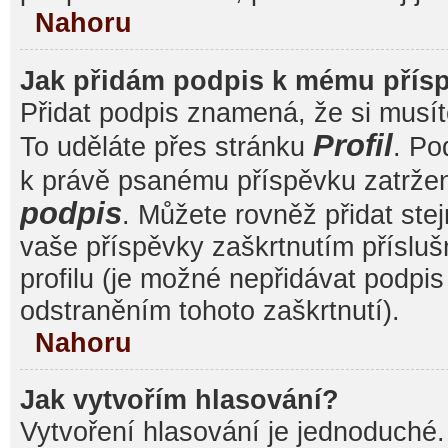
Nahoru
Jak přidám podpis k mému přís
Přidat podpis znamená, že si musíte
Profil
To uděláte přes stránku
. Po
k právě psanému příspěvku zatrže
podpis
. Můžete rovněž přidat ste
vaše příspěvky zaškrtnutím přísluš
profilu (je možné nepřidávat podp
odstraněním tohoto zaškrtnutí).
Nahoru
Jak vytvořím hlasování?
Vytvoření hlasování je jednoduché.