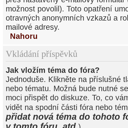
možnost povolil). Toto opatření um
otravných anonymních vzkazů a robo
mailové adresy.
Nahoru
Vkládání příspěvků
Jak vložím téma do fóra?
Jednoduše. Klikněte na příslušné t
nebo tématu. Možná bude nutné se 
moci přispět do diskuze. To, co vá
vidět na spodní části fóra nebo té
přidat nová téma do tohoto f
v tomto fóru, atd.
).