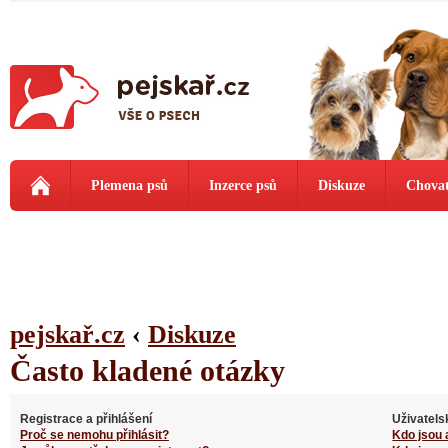
Plemena psů
Inzerce psů
Diskuze
Chovat
pejskař.cz
‹
Diskuze
Často kladené otázky
Registrace a přihlášení
Uživatels
Proč se nemohu přihlásit?
Kdo jsou 