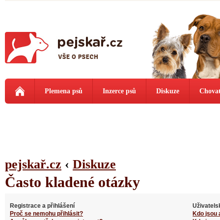
Plemena psů
Inzerce psů
Diskuze
Chovat
pejskař.cz
‹
Diskuze
Často kladené otázky
Registrace a přihlášení
Uživatels
Proč se nemohu přihlásit?
Kdo jsou 