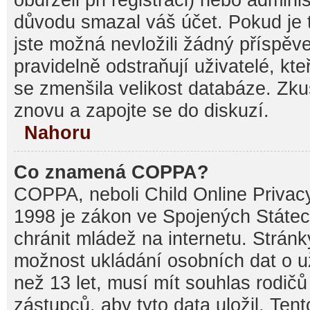
důvodu smazal váš účet. Pokud je t
jste možná nevložili žádný příspěve
pravidelně odstraňují uživatelé, kte
se zmenšila velikost databáze. Zku
znovu a zapojte se do diskuzí.
Nahoru
Co znamená COPPA?
COPPA, neboli Child Online Privacy
1998 je zákon ve Spojených Státec
chránit mládež na internetu. Stránk
možnost ukládání osobních dat o už
než 13 let, musí mít souhlas rodi
zástupců, aby tyto data uložil. Ten