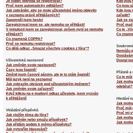
Je vůbec potřeba se registrovat?
Kdo jsou 
Proč jsem automaticky odhlášen?
Co jsou u
Jak zabráním, aby se moje uživatelské jméno objevilo
Kde jsou 
v seznamu právě přihlášených?
zařadit?
Zapomněl jsem heslo!
Jak se st
Zaregistroval jsem se, ale nemohu se přihlásit!
Proč mají
V minulosti jsem se zaregistroval, ovšem nyní se nemohu
Co je „Vý
přihlásit?!
Co zname
Co znamená COPPA?
Proč se nemohu registrovat?
Soukromé
Co dělá odkaz „Smazat všechny cookies z fóra“?
Nemůžu p
Dostávám
Uživatelská nastavení
Dostal js
Jak změním svoje nastavení?
Časy jsou špatně!
Přátelé a
Změnil jsem časové pásmo, ale je to stále špatně!
Co je můj
Můj jazyk není na seznamu!
Jak mohu 
Jak zobrazím obrázek pod uživatelským jménem?
odebírat?
Jak změním svoje zařazení?
Když kliknu na e-mailový odkaz uživatele, jsem vyzván
k přihlášení!
Hledání n
Jak mohu 
Proč můj 
Vkládání příspěvků
Proč mi v
Jak vložím téma do fóra?
Jak mohu 
Jak změním nebo smažu příspěvek?
Jak mohu 
Jak přidám podpis k mému příspěvku?
Jak vytvořím hlasování?