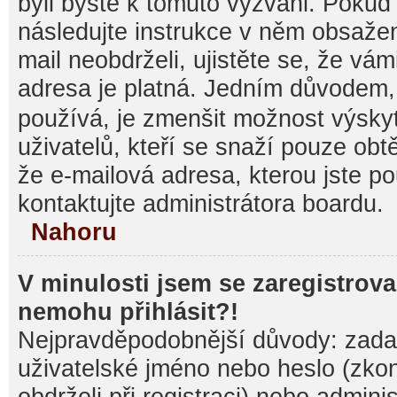
byli byste k tomuto vyzváni. Pokud
následujte instrukce v něm obsažen
mail neobdrželi, ujistěte se, že vá
adresa je platná. Jedním důvodem,
používá, je zmenšit možnost výsk
uživatelů, kteří se snaží pouze obtěž
že e-mailová adresa, kterou jste pou
kontaktujte administrátora boardu.
Nahoru
V minulosti jsem se zaregistrova
nemohu přihlásit?!
Nejpravděpodobnější důvody: zadal
uživatelské jméno nebo heslo (zkontr
obdrželi při registraci) nebo admini