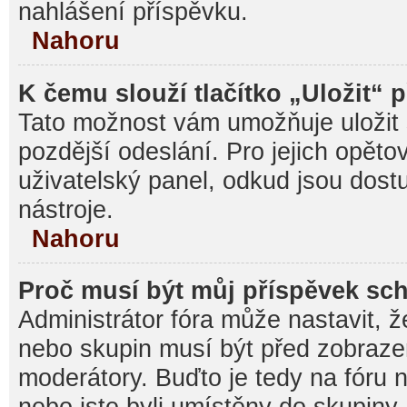
nahlášení příspěvku.
Nahoru
K čemu slouží tlačítko „Uložit“ 
Tato možnost vám umožňuje uložit 
pozdější odeslání. Pro jejich opěto
uživatelský panel, odkud jsou dost
nástroje.
Nahoru
Proč musí být můj příspěvek sc
Administrátor fóra může nastavit, ž
nebo skupin musí být před zobraz
moderátory. Buďto je tedy na fóru 
nebo jste byli umístěny do skupiny,