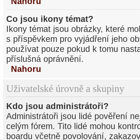
Nahoru
Co jsou ikony témat?
Ikony témat jsou obrázky, které mo
s příspěvkem pro vyjádření jeho o
používat pouze pokud k tomu nastav
příslušná oprávnění.
Nahoru
Uživatelské úrovně a skupiny
Kdo jsou administrátoři?
Administrátoři jsou lidé pověření n
celým fórem. Tito lidé mohou kontr
boardu včetně povolování, zakazová