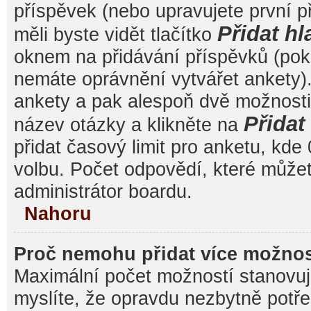
příspěvek (nebo upravujete první 
Přidat hl
měli byste vidět tlačítko
oknem na přidávání příspěvků (poku
nemáte oprávnění vytvářet ankety).
ankety a pak alespoň dvě možnost
Přida
název otázky a klikněte na
přidat časový limit pro anketu, k
volbu. Počet odpovědí, které můžet
administrátor boardu.
Nahoru
Proč nemohu přidat více možnos
Maximální počet možností stanovuje
myslíte, že opravdu nezbytně potře