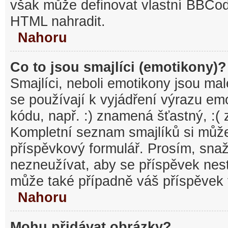
však může definovat vlastní BBCo
HTML nahradit.
Nahoru
Co to jsou smajlíci (emotikony)?
Smajlíci, neboli emotikony jsou mal
se používají k vyjádření výrazu em
kódu, např. :) znamená šťastný, :
Kompletní seznam smajlíků si může
příspěvkový formulář. Prosím, snaž
nezneužívat, aby se příspěvek nest
může také případně váš příspěvek 
Nahoru
Mohu přidávat obrázky?