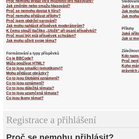
Proč nemohu přidat více možností pro hlasování?
Sledování
Jak změním nebo smažu hlasování?
Jaký je r
Proč se nemohu dostat k fóru?
Jak mohu 
Proč nemohu přidávat přílohy?
Jak mohu 
Proč jsem obdržel varování?
Jak mohu nahlásit příspěvek moderátorům?
Přílohy
K čemu slouží tlačítko „Uložit“ při psaní příspěvků?
Jaké příl
Proč musí být můj příspěvek schválen?
Jak si mo
Jak mohu oživit svoje téma?
Záležitos
Formátování a typy příspěvků
Kdo naps
Co je BBCode?
Proč není
Můžu používat HTML?
Koho mám 
Co to jsou smajlíci (emotikony)?
právních 
Mohu přidávat obrázky?
Co to jsou Globální oznámení?
Co to jsou oznámení?
Co to jsou důležitá témata?
Co to jsou uzamčená témata?
Co jsou ikony témat?
Registrace a přihlášení
Proč se nemohu přihlásit?