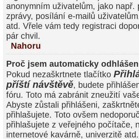
anonymním uživatelům, jako např. 
zprávy, posílání e-mailů uživatelům
atd. Vřele vám tedy registraci dop
pár chvil.
Nahoru
Proč jsem automaticky odhláše
Přihl
Pokud nezaškrtnete tlačítko
příští návštěvě
, budete přihláše
fóru. Toto má zabránit zneužití va
Abyste zůstali přihlášeni, zaškrtnět
přihlašujete. Toto ovšem nedoporu
přihlašujete z veřejného počítače, 
internetové kavárně, univerzitě atd.