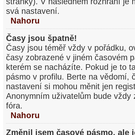
stránky). V následném rozhraní je
svá nastavení.
Nahoru
Časy jsou špatně!
Časy jsou téměř vždy v pořádku, ov
časy zobrazené v jiném časovém p
kterém se nacházíte. Pokud je to t
pásmo v profilu. Berte na vědomí,
nastavení si mohou měnit jen regist
Anonymním uživatelům bude vždy 
fóra.
Nahoru
Změnil jsem časové pásmo, ale je