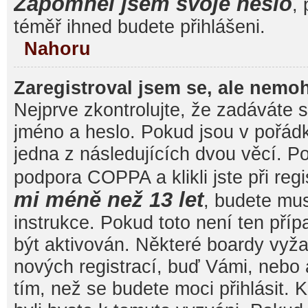
Zapomněl jsem svoje heslo
, 
téměř ihned budete přihlášeni.
Nahoru
Zaregistroval jsem se, ale nemoh
Nejprve zkontrolujte, že zadáváte 
jméno a heslo. Pokud jsou v pořád
jedna z následujících dvou věcí. 
podpora COPPA a klikli jste při reg
mi méně než 13 let
, budete mu
instrukce. Pokud toto není ten pří
být aktivován. Některé boardy vyža
nových registrací, buď Vámi, nebo
tím, než se budete moci přihlásit. K