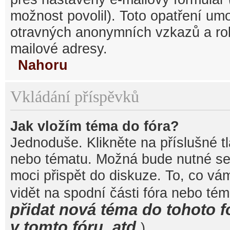
možnost povolil). Toto opatření um
otravných anonymních vzkazů a robo
mailové adresy.
Nahoru
Vkládání příspěvků
Jak vložím téma do fóra?
Jednoduše. Klikněte na příslušné t
nebo tématu. Možná bude nutné se 
moci přispět do diskuze. To, co vá
vidět na spodní části fóra nebo té
přidat nová téma do tohoto f
v tomto fóru, atd.
).