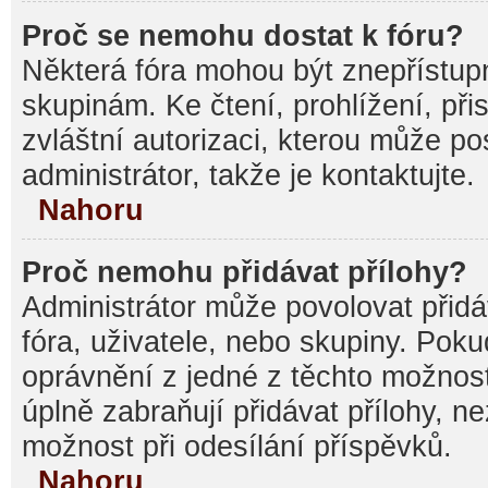
Proč se nemohu dostat k fóru?
Některá fóra mohou být znepřístupn
skupinám. Ke čtení, prohlížení, při
zvláštní autorizaci, kterou může p
administrátor, takže je kontaktujte.
Nahoru
Proč nemohu přidávat přílohy?
Administrátor může povolovat přidáv
fóra, uživatele, nebo skupiny. Pok
oprávnění z jedné z těchto možnost
úplně zabraňují přidávat přílohy, n
možnost při odesílání příspěvků.
Nahoru