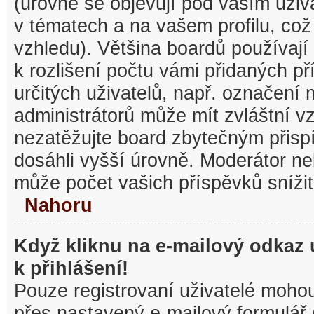
(úrovně se objevují pod vaším uži
v tématech a na vašem profilu, což
vzhledu). Většina boardů používají
k rozlišení počtu vámi přidaných pří
určitých uživatelů, např. označení
administrátorů může mít zvláštní v
nezatěžujte board zbytečným přisp
dosáhli vyšší úrovně. Moderátor ne
může počet vašich příspěvků snížit
Nahoru
Když kliknu na e-mailový odkaz 
k přihlášení!
Pouze registrovaní uživatelé mohou
přes nastavený e-mailový formulář 