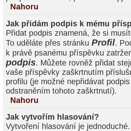
Nahoru
Jak přidám podpis k mému přís
Přidat podpis znamená, že si musíte
Profil
To uděláte přes stránku
. Po
k právě psanému příspěvku zatrže
podpis
. Můžete rovněž přidat ste
vaše příspěvky zaškrtnutím přísluš
profilu (je možné nepřidávat podp
odstraněním tohoto zaškrtnutí).
Nahoru
Jak vytvořím hlasování?
Vytvoření hlasování je jednoduché.