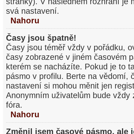
stránky). V následném rozhraní je
svá nastavení.
Nahoru
Časy jsou špatně!
Časy jsou téměř vždy v pořádku, ov
časy zobrazené v jiném časovém p
kterém se nacházíte. Pokud je to t
pásmo v profilu. Berte na vědomí,
nastavení si mohou měnit jen regist
Anonymním uživatelům bude vždy 
fóra.
Nahoru
Změnil jsem časové pásmo, ale je