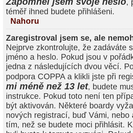
Zapomněl jsem svoje heslo
, 
téměř ihned budete přihlášeni.
Nahoru
Zaregistroval jsem se, ale nemoh
Nejprve zkontrolujte, že zadáváte 
jméno a heslo. Pokud jsou v pořád
jedna z následujících dvou věcí. 
podpora COPPA a klikli jste při reg
mi méně než 13 let
, budete mu
instrukce. Pokud toto není ten pří
být aktivován. Některé boardy vyža
nových registrací, buď Vámi, nebo
tím, než se budete moci přihlásit. K