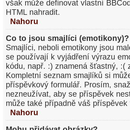
však může definovat vlastní BBCo
HTML nahradit.
Nahoru
Co to jsou smajlíci (emotikony)?
Smajlíci, neboli emotikony jsou mal
se používají k vyjádření výrazu em
kódu, např. :) znamená šťastný, :
Kompletní seznam smajlíků si může
příspěvkový formulář. Prosím, snaž
nezneužívat, aby se příspěvek nest
může také případně váš příspěvek 
Nahoru
Mohu přidávat obrázky?