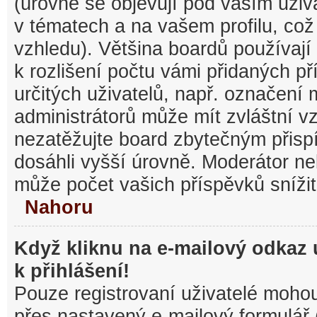
(úrovně se objevují pod vaším uži
v tématech a na vašem profilu, což
vzhledu). Většina boardů používají
k rozlišení počtu vámi přidaných pří
určitých uživatelů, např. označení
administrátorů může mít zvláštní v
nezatěžujte board zbytečným přisp
dosáhli vyšší úrovně. Moderátor ne
může počet vašich příspěvků snížit
Nahoru
Když kliknu na e-mailový odkaz 
k přihlášení!
Pouze registrovaní uživatelé mohou
přes nastavený e-mailový formulář 