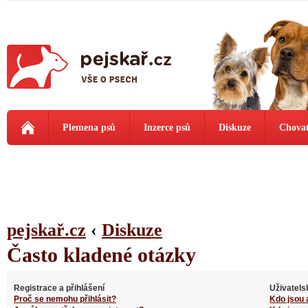
Plemena psů
Inzerce psů
Diskuze
Chovat
pejskař.cz
‹
Diskuze
Často kladené otázky
Registrace a přihlášení
Uživatels
Proč se nemohu přihlásit?
Kdo jsou 