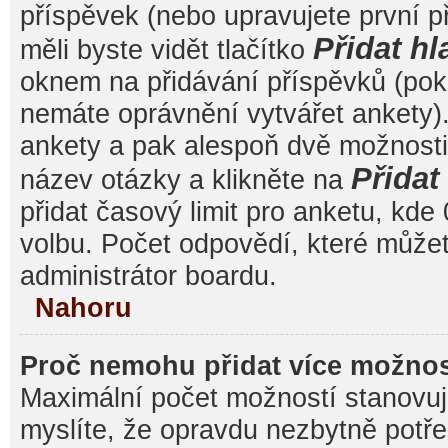
příspěvek (nebo upravujete první 
Přidat hl
měli byste vidět tlačítko
oknem na přidávání příspěvků (poku
nemáte oprávnění vytvářet ankety).
ankety a pak alespoň dvě možnost
Přida
název otázky a klikněte na
přidat časový limit pro anketu, k
volbu. Počet odpovědí, které můžet
administrátor boardu.
Nahoru
Proč nemohu přidat více možnos
Maximální počet možností stanovuje
myslíte, že opravdu nezbytně potře