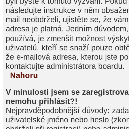
byli byste k tomuto vyzváni. Pokud
následujte instrukce v něm obsažen
mail neobdrželi, ujistěte se, že vá
adresa je platná. Jedním důvodem,
používá, je zmenšit možnost výsk
uživatelů, kteří se snaží pouze obtěž
že e-mailová adresa, kterou jste pou
kontaktujte administrátora boardu.
Nahoru
V minulosti jsem se zaregistrova
nemohu přihlásit?!
Nejpravděpodobnější důvody: zadal
uživatelské jméno nebo heslo (zkontr
obdrželi při registraci) nebo admini