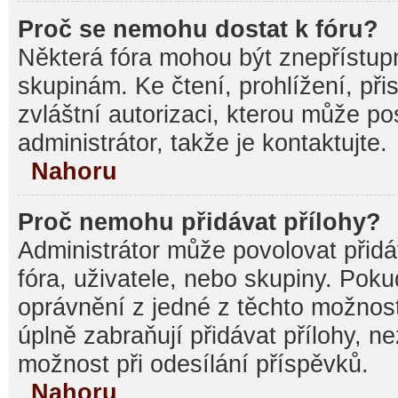
Proč se nemohu dostat k fóru?
Některá fóra mohou být znepřístupn
skupinám. Ke čtení, prohlížení, při
zvláštní autorizaci, kterou může p
administrátor, takže je kontaktujte.
Nahoru
Proč nemohu přidávat přílohy?
Administrátor může povolovat přidáv
fóra, uživatele, nebo skupiny. Pok
oprávnění z jedné z těchto možnost
úplně zabraňují přidávat přílohy, n
možnost při odesílání příspěvků.
Nahoru