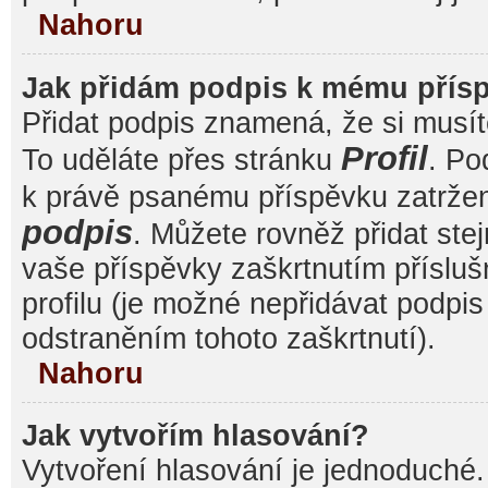
Nahoru
Jak přidám podpis k mému přís
Přidat podpis znamená, že si musíte
Profil
To uděláte přes stránku
. Po
k právě psanému příspěvku zatrže
podpis
. Můžete rovněž přidat ste
vaše příspěvky zaškrtnutím přísluš
profilu (je možné nepřidávat podp
odstraněním tohoto zaškrtnutí).
Nahoru
Jak vytvořím hlasování?
Vytvoření hlasování je jednoduché.