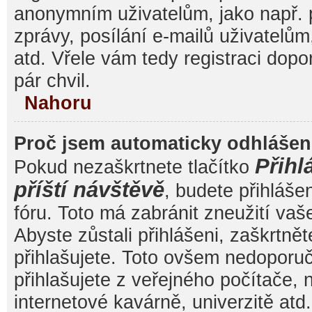
anonymním uživatelům, jako např. 
zprávy, posílání e-mailů uživatelům
atd. Vřele vám tedy registraci dop
pár chvil.
Nahoru
Proč jsem automaticky odhláše
Přihl
Pokud nezaškrtnete tlačítko
příští návštěvě
, budete přihláše
fóru. Toto má zabránit zneužití va
Abyste zůstali přihlášeni, zaškrtnět
přihlašujete. Toto ovšem nedoporu
přihlašujete z veřejného počítače, 
internetové kavárně, univerzitě atd.