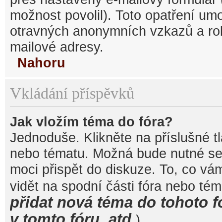
možnost povolil). Toto opatření um
otravných anonymních vzkazů a robo
mailové adresy.
Nahoru
Vkládání příspěvků
Jak vložím téma do fóra?
Jednoduše. Klikněte na příslušné t
nebo tématu. Možná bude nutné se 
moci přispět do diskuze. To, co vá
vidět na spodní části fóra nebo té
přidat nová téma do tohoto f
v tomto fóru, atd.
).