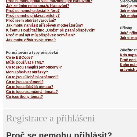
Proč nemohu přidat více možností pro hlasování?
Sledování
Jak změním nebo smažu hlasování?
Jaký je r
Proč se nemohu dostat k fóru?
Jak mohu 
Proč nemohu přidávat přílohy?
Jak mohu 
Proč jsem obdržel varování?
Jak mohu nahlásit příspěvek moderátorům?
Přílohy
K čemu slouží tlačítko „Uložit“ při psaní příspěvků?
Jaké příl
Proč musí být můj příspěvek schválen?
Jak si mo
Jak mohu oživit svoje téma?
Záležitos
Formátování a typy příspěvků
Kdo naps
Co je BBCode?
Proč není
Můžu používat HTML?
Koho mám 
Co to jsou smajlíci (emotikony)?
právních 
Mohu přidávat obrázky?
Co to jsou Globální oznámení?
Co to jsou oznámení?
Co to jsou důležitá témata?
Co to jsou uzamčená témata?
Co jsou ikony témat?
Registrace a přihlášení
Proč se nemohu přihlásit?