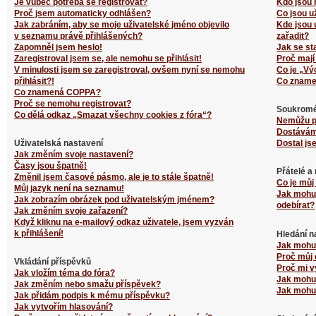
Je vůbec potřeba se registrovat?
Kdo jsou 
Proč jsem automaticky odhlášen?
Co jsou u
Jak zabráním, aby se moje uživatelské jméno objevilo
Kde jsou 
v seznamu právě přihlášených?
zařadit?
Zapomněl jsem heslo!
Jak se st
Zaregistroval jsem se, ale nemohu se přihlásit!
Proč mají
V minulosti jsem se zaregistroval, ovšem nyní se nemohu
Co je „Vý
přihlásit?!
Co zname
Co znamená COPPA?
Proč se nemohu registrovat?
Soukromé
Co dělá odkaz „Smazat všechny cookies z fóra“?
Nemůžu p
Dostávám
Uživatelská nastavení
Dostal js
Jak změním svoje nastavení?
Časy jsou špatně!
Přátelé a
Změnil jsem časové pásmo, ale je to stále špatně!
Co je můj
Můj jazyk není na seznamu!
Jak mohu 
Jak zobrazím obrázek pod uživatelským jménem?
odebírat?
Jak změním svoje zařazení?
Když kliknu na e-mailový odkaz uživatele, jsem vyzván
k přihlášení!
Hledání n
Jak mohu 
Proč můj 
Vkládání příspěvků
Proč mi v
Jak vložím téma do fóra?
Jak mohu 
Jak změním nebo smažu příspěvek?
Jak mohu 
Jak přidám podpis k mému příspěvku?
Jak vytvořím hlasování?