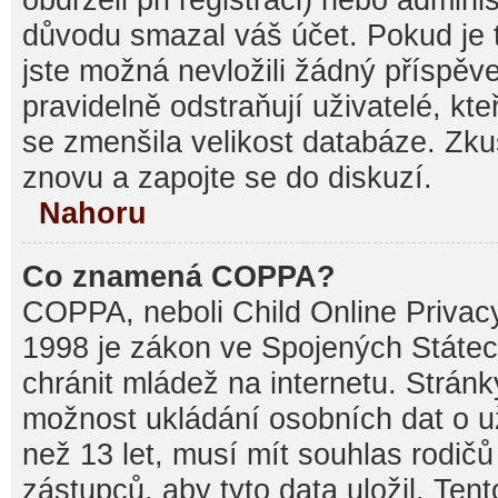
důvodu smazal váš účet. Pokud je t
jste možná nevložili žádný příspěve
pravidelně odstraňují uživatelé, kte
se zmenšila velikost databáze. Zku
znovu a zapojte se do diskuzí.
Nahoru
Co znamená COPPA?
COPPA, neboli Child Online Privacy
1998 je zákon ve Spojených Státec
chránit mládež na internetu. Stránk
možnost ukládání osobních dat o už
než 13 let, musí mít souhlas rodi
zástupců, aby tyto data uložil. Ten