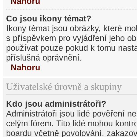
Nahoru
Co jsou ikony témat?
Ikony témat jsou obrázky, které mo
s příspěvkem pro vyjádření jeho o
používat pouze pokud k tomu nastav
příslušná oprávnění.
Nahoru
Uživatelské úrovně a skupiny
Kdo jsou administrátoři?
Administrátoři jsou lidé pověření n
celým fórem. Tito lidé mohou kontr
boardu včetně povolování, zakazová