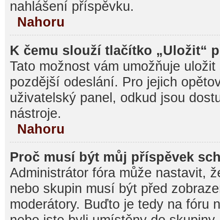
nahlášení příspěvku.
Nahoru
K čemu slouží tlačítko „Uložit“ 
Tato možnost vám umožňuje uložit 
pozdější odeslání. Pro jejich opěto
uživatelský panel, odkud jsou dost
nástroje.
Nahoru
Proč musí být můj příspěvek sc
Administrátor fóra může nastavit, ž
nebo skupin musí být před zobraz
moderátory. Buďto je tedy na fóru 
nebo jste byli umístěny do skupiny,