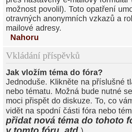
možnost povolil). Toto opatření um
otravných anonymních vzkazů a robo
mailové adresy.
Nahoru
Vkládání příspěvků
Jak vložím téma do fóra?
Jednoduše. Klikněte na příslušné t
nebo tématu. Možná bude nutné se 
moci přispět do diskuze. To, co vá
vidět na spodní části fóra nebo té
přidat nová téma do tohoto f
v tomto fóru, atd.
).