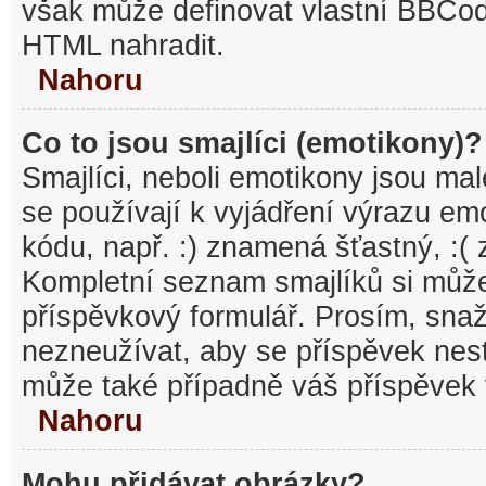
však může definovat vlastní BBCo
HTML nahradit.
Nahoru
Co to jsou smajlíci (emotikony)?
Smajlíci, neboli emotikony jsou mal
se používají k vyjádření výrazu em
kódu, např. :) znamená šťastný, :
Kompletní seznam smajlíků si může
příspěvkový formulář. Prosím, snaž
nezneužívat, aby se příspěvek nest
může také případně váš příspěvek 
Nahoru
Mohu přidávat obrázky?