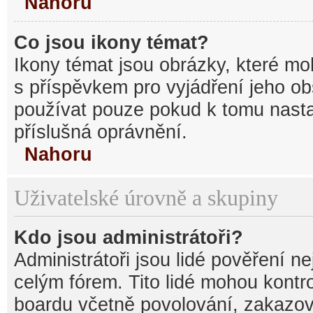
Nahoru
Co jsou ikony témat?
Ikony témat jsou obrázky, které mo
s příspěvkem pro vyjádření jeho o
používat pouze pokud k tomu nastav
příslušná oprávnění.
Nahoru
Uživatelské úrovně a skupiny
Kdo jsou administrátoři?
Administrátoři jsou lidé pověření n
celým fórem. Tito lidé mohou kontr
boardu včetně povolování, zakazová