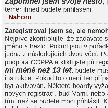
Zapomněl jsem svoje heslo
, 
téměř ihned budete přihlášeni.
Nahoru
Zaregistroval jsem se, ale nemoh
Nejprve zkontrolujte, že zadáváte 
jméno a heslo. Pokud jsou v pořád
jedna z následujících dvou věcí. 
podpora COPPA a klikli jste při reg
mi méně než 13 let
, budete mu
instrukce. Pokud toto není ten pří
být aktivován. Některé boardy vyža
nových registrací, buď Vámi, nebo
tím, než se budete moci přihlásit. K