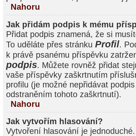
Nahoru
Jak přidám podpis k mému přís
Přidat podpis znamená, že si musíte
Profil
To uděláte přes stránku
. Po
k právě psanému příspěvku zatrže
podpis
. Můžete rovněž přidat ste
vaše příspěvky zaškrtnutím přísluš
profilu (je možné nepřidávat podp
odstraněním tohoto zaškrtnutí).
Nahoru
Jak vytvořím hlasování?
Vytvoření hlasování je jednoduché.