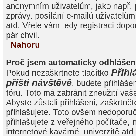
anonymním uživatelům, jako např. 
zprávy, posílání e-mailů uživatelům
atd. Vřele vám tedy registraci dop
pár chvil.
Nahoru
Proč jsem automaticky odhláše
Přihl
Pokud nezaškrtnete tlačítko
příští návštěvě
, budete přihláše
fóru. Toto má zabránit zneužití va
Abyste zůstali přihlášeni, zaškrtnět
přihlašujete. Toto ovšem nedoporu
přihlašujete z veřejného počítače, 
internetové kavárně, univerzitě atd.