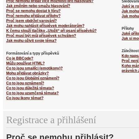
Proč nemohu přidat více možností pro hlasování?
Sledování
Jak změním nebo smažu hlasování?
Jaký je r
Proč se nemohu dostat k fóru?
Jak mohu 
Proč nemohu přidávat přílohy?
Jak mohu 
Proč jsem obdržel varování?
Jak mohu nahlásit příspěvek moderátorům?
Přílohy
K čemu slouží tlačítko „Uložit“ při psaní příspěvků?
Jaké příl
Proč musí být můj příspěvek schválen?
Jak si mo
Jak mohu oživit svoje téma?
Záležitos
Formátování a typy příspěvků
Kdo naps
Co je BBCode?
Proč není
Můžu používat HTML?
Koho mám 
Co to jsou smajlíci (emotikony)?
právních 
Mohu přidávat obrázky?
Co to jsou Globální oznámení?
Co to jsou oznámení?
Co to jsou důležitá témata?
Co to jsou uzamčená témata?
Co jsou ikony témat?
Registrace a přihlášení
Proč se nemohu přihlásit?