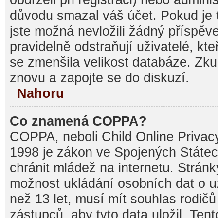
důvodu smazal váš účet. Pokud je t
jste možná nevložili žádný příspěve
pravidelně odstraňují uživatelé, kte
se zmenšila velikost databáze. Zku
znovu a zapojte se do diskuzí.
Nahoru
Co znamená COPPA?
COPPA, neboli Child Online Privacy
1998 je zákon ve Spojených Státec
chránit mládež na internetu. Stránk
možnost ukládání osobních dat o už
než 13 let, musí mít souhlas rodi
zástupců, aby tyto data uložil. Ten