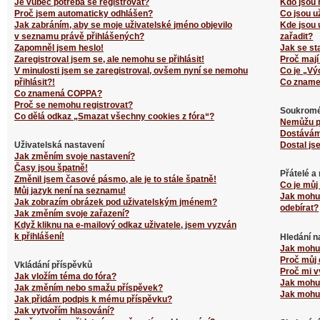
Je vůbec potřeba se registrovat?
Kdo jsou 
Proč jsem automaticky odhlášen?
Co jsou u
Jak zabráním, aby se moje uživatelské jméno objevilo
Kde jsou 
v seznamu právě přihlášených?
zařadit?
Zapomněl jsem heslo!
Jak se st
Zaregistroval jsem se, ale nemohu se přihlásit!
Proč mají
V minulosti jsem se zaregistroval, ovšem nyní se nemohu
Co je „Vý
přihlásit?!
Co zname
Co znamená COPPA?
Proč se nemohu registrovat?
Soukromé
Co dělá odkaz „Smazat všechny cookies z fóra“?
Nemůžu p
Dostávám
Uživatelská nastavení
Dostal js
Jak změním svoje nastavení?
Časy jsou špatně!
Přátelé a
Změnil jsem časové pásmo, ale je to stále špatně!
Co je můj
Můj jazyk není na seznamu!
Jak mohu 
Jak zobrazím obrázek pod uživatelským jménem?
odebírat?
Jak změním svoje zařazení?
Když kliknu na e-mailový odkaz uživatele, jsem vyzván
k přihlášení!
Hledání n
Jak mohu 
Proč můj 
Vkládání příspěvků
Proč mi v
Jak vložím téma do fóra?
Jak mohu 
Jak změním nebo smažu příspěvek?
Jak mohu 
Jak přidám podpis k mému příspěvku?
Jak vytvořím hlasování?