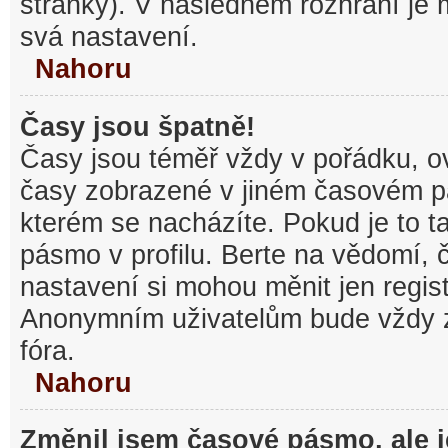
stránky). V následném rozhraní je
svá nastavení.
Nahoru
Časy jsou špatně!
Časy jsou téměř vždy v pořádku, ov
časy zobrazené v jiném časovém p
kterém se nacházíte. Pokud je to t
pásmo v profilu. Berte na vědomí,
nastavení si mohou měnit jen regist
Anonymním uživatelům bude vždy 
fóra.
Nahoru
Změnil jsem časové pásmo, ale je