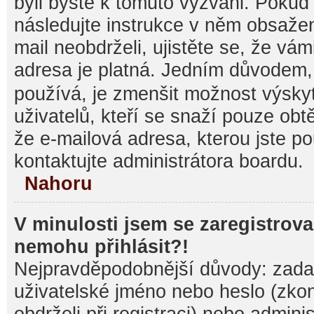
byli byste k tomuto vyzváni. Pokud
následujte instrukce v něm obsažen
mail neobdrželi, ujistěte se, že vá
adresa je platná. Jedním důvodem,
používá, je zmenšit možnost výsk
uživatelů, kteří se snaží pouze obtěž
že e-mailová adresa, kterou jste pou
kontaktujte administrátora boardu.
Nahoru
V minulosti jsem se zaregistrova
nemohu přihlásit?!
Nejpravděpodobnější důvody: zadal
uživatelské jméno nebo heslo (zkontr
obdrželi při registraci) nebo admini