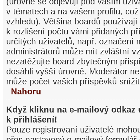
(úrovně se objevují pod vaším uži
v tématech a na vašem profilu, což
vzhledu). Většina boardů používají
k rozlišení počtu vámi přidaných pří
určitých uživatelů, např. označení
administrátorů může mít zvláštní v
nezatěžujte board zbytečným přisp
dosáhli vyšší úrovně. Moderátor ne
může počet vašich příspěvků snížit
Nahoru
Když kliknu na e-mailový odkaz 
k přihlášení!
Pouze registrovaní uživatelé mohou
přes nastavený e-mailový formulář 