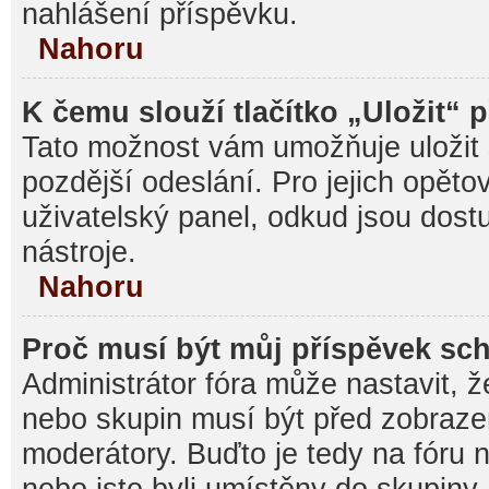
nahlášení příspěvku.
Nahoru
K čemu slouží tlačítko „Uložit“ 
Tato možnost vám umožňuje uložit 
pozdější odeslání. Pro jejich opěto
uživatelský panel, odkud jsou dost
nástroje.
Nahoru
Proč musí být můj příspěvek sc
Administrátor fóra může nastavit, ž
nebo skupin musí být před zobraz
moderátory. Buďto je tedy na fóru 
nebo jste byli umístěny do skupiny,