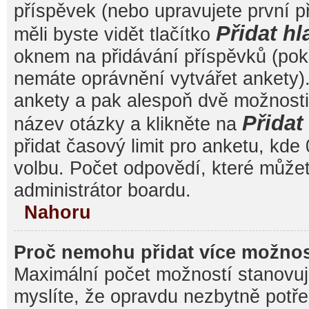
příspěvek (nebo upravujete první 
Přidat hl
měli byste vidět tlačítko
oknem na přidávání příspěvků (poku
nemáte oprávnění vytvářet ankety).
ankety a pak alespoň dvě možnost
Přida
název otázky a klikněte na
přidat časový limit pro anketu, k
volbu. Počet odpovědí, které můžet
administrátor boardu.
Nahoru
Proč nemohu přidat více možnos
Maximální počet možností stanovuje
myslíte, že opravdu nezbytně potře