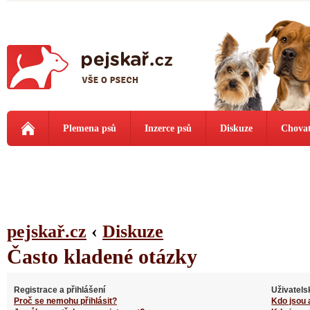
Plemena psů
Inzerce psů
Diskuze
Chovat
pejskař.cz
‹
Diskuze
Často kladené otázky
Registrace a přihlášení
Uživatels
Proč se nemohu přihlásit?
Kdo jsou 