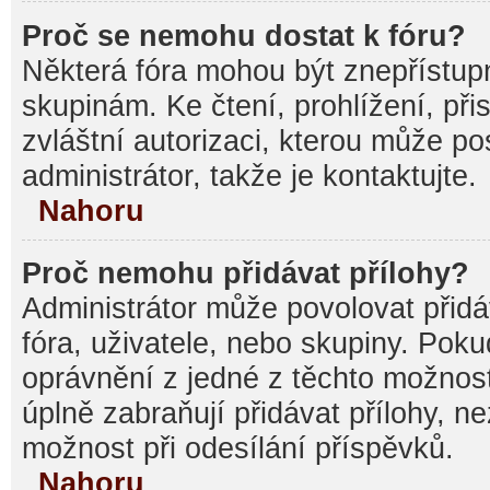
Proč se nemohu dostat k fóru?
Některá fóra mohou být znepřístupn
skupinám. Ke čtení, prohlížení, při
zvláštní autorizaci, kterou může p
administrátor, takže je kontaktujte.
Nahoru
Proč nemohu přidávat přílohy?
Administrátor může povolovat přidáv
fóra, uživatele, nebo skupiny. Pok
oprávnění z jedné z těchto možnost
úplně zabraňují přidávat přílohy, n
možnost při odesílání příspěvků.
Nahoru