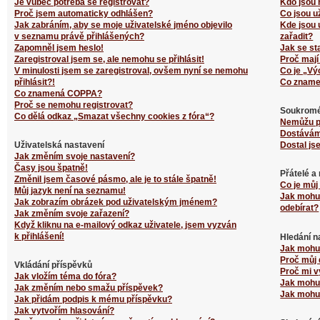
Je vůbec potřeba se registrovat?
Kdo jsou 
Proč jsem automaticky odhlášen?
Co jsou u
Jak zabráním, aby se moje uživatelské jméno objevilo
Kde jsou 
v seznamu právě přihlášených?
zařadit?
Zapomněl jsem heslo!
Jak se st
Zaregistroval jsem se, ale nemohu se přihlásit!
Proč mají
V minulosti jsem se zaregistroval, ovšem nyní se nemohu
Co je „Vý
přihlásit?!
Co zname
Co znamená COPPA?
Proč se nemohu registrovat?
Soukromé
Co dělá odkaz „Smazat všechny cookies z fóra“?
Nemůžu p
Dostávám
Uživatelská nastavení
Dostal js
Jak změním svoje nastavení?
Časy jsou špatně!
Přátelé a
Změnil jsem časové pásmo, ale je to stále špatně!
Co je můj
Můj jazyk není na seznamu!
Jak mohu 
Jak zobrazím obrázek pod uživatelským jménem?
odebírat?
Jak změním svoje zařazení?
Když kliknu na e-mailový odkaz uživatele, jsem vyzván
k přihlášení!
Hledání n
Jak mohu 
Proč můj 
Vkládání příspěvků
Proč mi v
Jak vložím téma do fóra?
Jak mohu 
Jak změním nebo smažu příspěvek?
Jak mohu 
Jak přidám podpis k mému příspěvku?
Jak vytvořím hlasování?