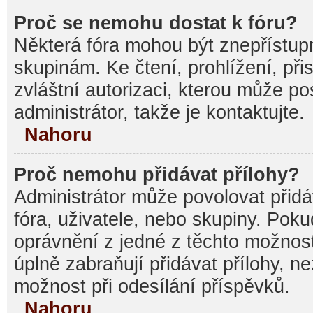
Proč se nemohu dostat k fóru?
Některá fóra mohou být znepřístupn
skupinám. Ke čtení, prohlížení, při
zvláštní autorizaci, kterou může p
administrátor, takže je kontaktujte.
Nahoru
Proč nemohu přidávat přílohy?
Administrátor může povolovat přidáv
fóra, uživatele, nebo skupiny. Pok
oprávnění z jedné z těchto možnost
úplně zabraňují přidávat přílohy, n
možnost při odesílání příspěvků.
Nahoru