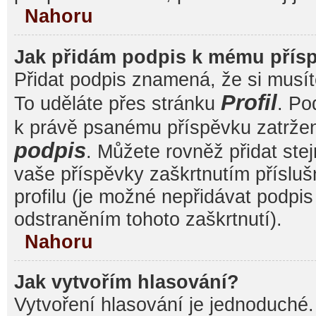
Nahoru
Jak přidám podpis k mému přís
Přidat podpis znamená, že si musíte
Profil
To uděláte přes stránku
. Po
k právě psanému příspěvku zatrže
podpis
. Můžete rovněž přidat ste
vaše příspěvky zaškrtnutím přísluš
profilu (je možné nepřidávat podp
odstraněním tohoto zaškrtnutí).
Nahoru
Jak vytvořím hlasování?
Vytvoření hlasování je jednoduché.