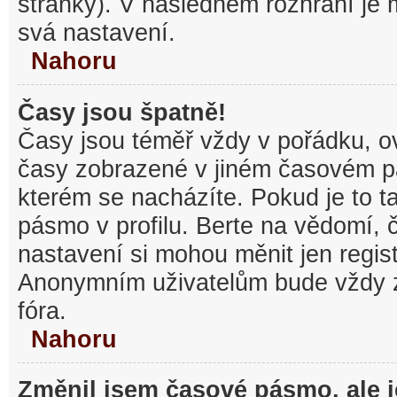
stránky). V následném rozhraní je
svá nastavení.
Nahoru
Časy jsou špatně!
Časy jsou téměř vždy v pořádku, ov
časy zobrazené v jiném časovém p
kterém se nacházíte. Pokud je to t
pásmo v profilu. Berte na vědomí,
nastavení si mohou měnit jen regist
Anonymním uživatelům bude vždy 
fóra.
Nahoru
Změnil jsem časové pásmo, ale je