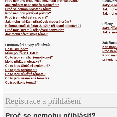
Proč nemohu přidat více možností pro hlasování?
Sledování
Jak změním nebo smažu hlasování?
Jaký je r
Proč se nemohu dostat k fóru?
Jak mohu 
Proč nemohu přidávat přílohy?
Jak mohu 
Proč jsem obdržel varování?
Jak mohu nahlásit příspěvek moderátorům?
Přílohy
K čemu slouží tlačítko „Uložit“ při psaní příspěvků?
Jaké příl
Proč musí být můj příspěvek schválen?
Jak si mo
Jak mohu oživit svoje téma?
Záležitos
Formátování a typy příspěvků
Kdo naps
Co je BBCode?
Proč není
Můžu používat HTML?
Koho mám 
Co to jsou smajlíci (emotikony)?
právních 
Mohu přidávat obrázky?
Co to jsou Globální oznámení?
Co to jsou oznámení?
Co to jsou důležitá témata?
Co to jsou uzamčená témata?
Co jsou ikony témat?
Registrace a přihlášení
Proč se nemohu přihlásit?