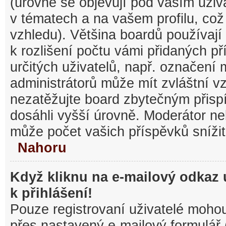
(úrovně se objevují pod vaším uži
v tématech a na vašem profilu, což
vzhledu). Většina boardů používají
k rozlišení počtu vámi přidaných pří
určitých uživatelů, např. označení
administrátorů může mít zvláštní v
nezatěžujte board zbytečným přisp
dosáhli vyšší úrovně. Moderátor ne
může počet vašich příspěvků snížit
Nahoru
Když kliknu na e-mailový odkaz 
k přihlášení!
Pouze registrovaní uživatelé mohou
přes nastavený e-mailový formulář 