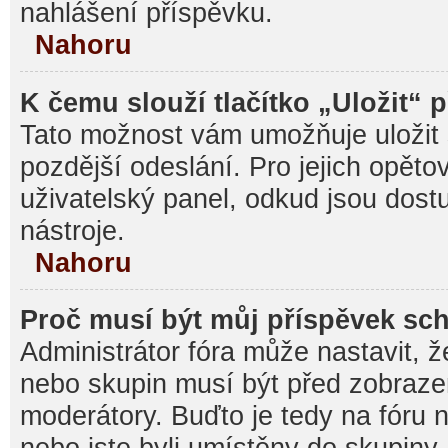
nahlášení příspěvku.
Nahoru
K čemu slouží tlačítko „Uložit“ 
Tato možnost vám umožňuje uložit 
pozdější odeslání. Pro jejich opěto
uživatelský panel, odkud jsou dost
nástroje.
Nahoru
Proč musí být můj příspěvek sc
Administrátor fóra může nastavit, ž
nebo skupin musí být před zobraz
moderátory. Buďto je tedy na fóru 
nebo jste byli umístěny do skupiny,