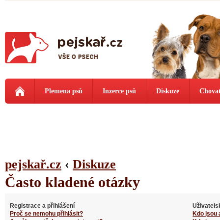
Plemena psů
Inzerce psů
Diskuze
Chovat
pejskař.cz
‹
Diskuze
Často kladené otázky
Registrace a přihlášení
Uživatels
Proč se nemohu přihlásit?
Kdo jsou 