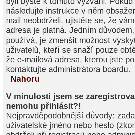
byli byste k tomuto vyzváni. Pokud
následujte instrukce v něm obsažen
mail neobdrželi, ujistěte se, že vá
adresa je platná. Jedním důvodem,
používá, je zmenšit možnost výsk
uživatelů, kteří se snaží pouze obtěž
že e-mailová adresa, kterou jste pou
kontaktujte administrátora boardu.
Nahoru
V minulosti jsem se zaregistrova
nemohu přihlásit?!
Nejpravděpodobnější důvody: zadal
uživatelské jméno nebo heslo (zkontr
obdrželi při registraci) nebo admini