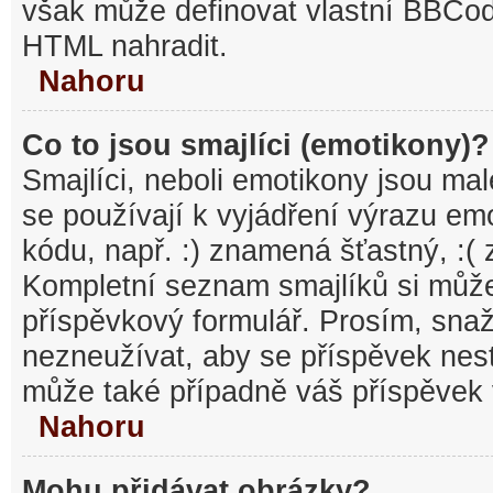
však může definovat vlastní BBCo
HTML nahradit.
Nahoru
Co to jsou smajlíci (emotikony)?
Smajlíci, neboli emotikony jsou mal
se používají k vyjádření výrazu em
kódu, např. :) znamená šťastný, :
Kompletní seznam smajlíků si může
příspěvkový formulář. Prosím, snaž
nezneužívat, aby se příspěvek nest
může také případně váš příspěvek 
Nahoru
Mohu přidávat obrázky?