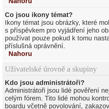
Nahoru
Co jsou ikony témat?
Ikony témat jsou obrázky, které mo
s příspěvkem pro vyjádření jeho o
používat pouze pokud k tomu nastav
příslušná oprávnění.
Nahoru
Uživatelské úrovně a skupiny
Kdo jsou administrátoři?
Administrátoři jsou lidé pověření n
celým fórem. Tito lidé mohou kontr
boardu včetně povolování, zakazová