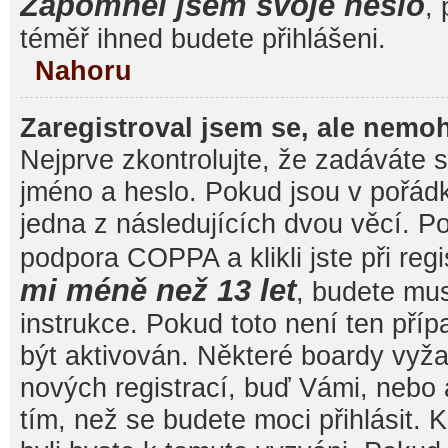
Zapomněl jsem svoje heslo
, 
téměř ihned budete přihlášeni.
Nahoru
Zaregistroval jsem se, ale nemoh
Nejprve zkontrolujte, že zadáváte 
jméno a heslo. Pokud jsou v pořád
jedna z následujících dvou věcí. 
podpora COPPA a klikli jste při reg
mi méně než 13 let
, budete mu
instrukce. Pokud toto není ten pří
být aktivován. Některé boardy vyža
nových registrací, buď Vámi, nebo
tím, než se budete moci přihlásit. K