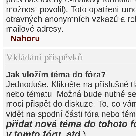
možnost povolil). Toto opatření um
otravných anonymních vzkazů a robo
mailové adresy.
Nahoru
Vkládání příspěvků
Jak vložím téma do fóra?
Jednoduše. Klikněte na příslušné t
nebo tématu. Možná bude nutné se 
moci přispět do diskuze. To, co vá
vidět na spodní části fóra nebo té
přidat nová téma do tohoto f
v tomto fóru, atd.
).