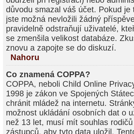
důvodu smazal váš účet. Pokud je t
jste možná nevložili žádný příspěve
pravidelně odstraňují uživatelé, kte
se zmenšila velikost databáze. Zku
znovu a zapojte se do diskuzí.
Nahoru
Co znamená COPPA?
COPPA, neboli Child Online Privacy
1998 je zákon ve Spojených Státec
chránit mládež na internetu. Stránk
možnost ukládání osobních dat o už
než 13 let, musí mít souhlas rodi
zástupců, aby tyto data uložil. Ten