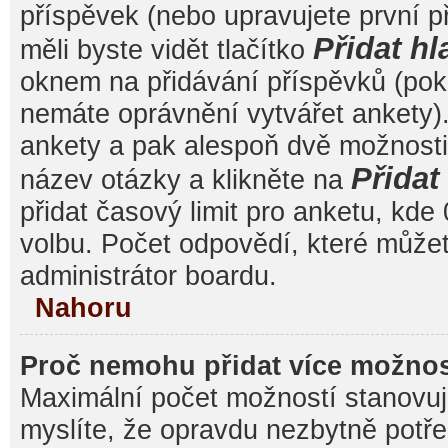
příspěvek (nebo upravujete první 
Přidat hl
měli byste vidět tlačítko
oknem na přidávání příspěvků (poku
nemáte oprávnění vytvářet ankety).
ankety a pak alespoň dvě možnost
Přida
název otázky a klikněte na
přidat časový limit pro anketu, k
volbu. Počet odpovědí, které můžet
administrátor boardu.
Nahoru
Proč nemohu přidat více možnos
Maximální počet možností stanovuje
myslíte, že opravdu nezbytně potře