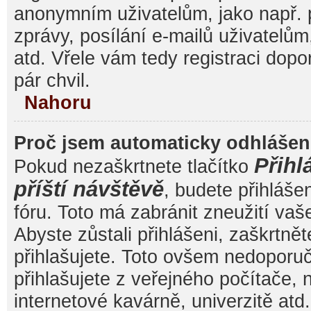
anonymním uživatelům, jako např. 
zprávy, posílání e-mailů uživatelům
atd. Vřele vám tedy registraci dop
pár chvil.
Nahoru
Proč jsem automaticky odhláše
Přihl
Pokud nezaškrtnete tlačítko
příští návštěvě
, budete přihláše
fóru. Toto má zabránit zneužití va
Abyste zůstali přihlášeni, zaškrtnět
přihlašujete. Toto ovšem nedoporu
přihlašujete z veřejného počítače, 
internetové kavárně, univerzitě atd.