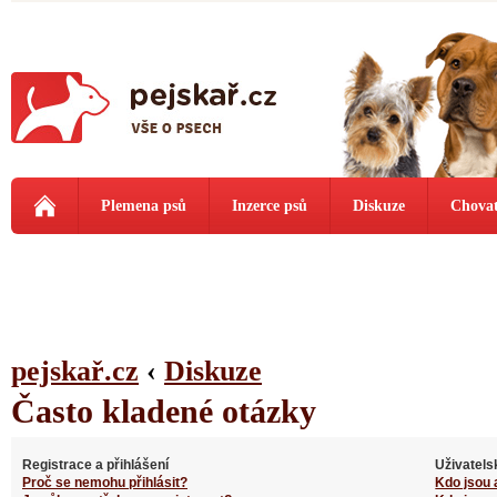
Plemena psů
Inzerce psů
Diskuze
Chovat
pejskař.cz
‹
Diskuze
Často kladené otázky
Registrace a přihlášení
Uživatels
Proč se nemohu přihlásit?
Kdo jsou 