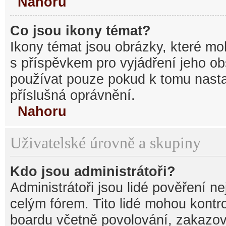
Nahoru
Co jsou ikony témat?
Ikony témat jsou obrázky, které mo
s příspěvkem pro vyjádření jeho o
používat pouze pokud k tomu nastav
příslušná oprávnění.
Nahoru
Uživatelské úrovně a skupiny
Kdo jsou administrátoři?
Administrátoři jsou lidé pověření n
celým fórem. Tito lidé mohou kontr
boardu včetně povolování, zakazová