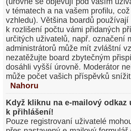
(úrovně se objevují pod vaším uži
v tématech a na vašem profilu, což
vzhledu). Většina boardů používají
k rozlišení počtu vámi přidaných pří
určitých uživatelů, např. označení
administrátorů může mít zvláštní v
nezatěžujte board zbytečným přisp
dosáhli vyšší úrovně. Moderátor ne
může počet vašich příspěvků snížit
Nahoru
Když kliknu na e-mailový odkaz 
k přihlášení!
Pouze registrovaní uživatelé mohou
přes nastavený e-mailový formulář 