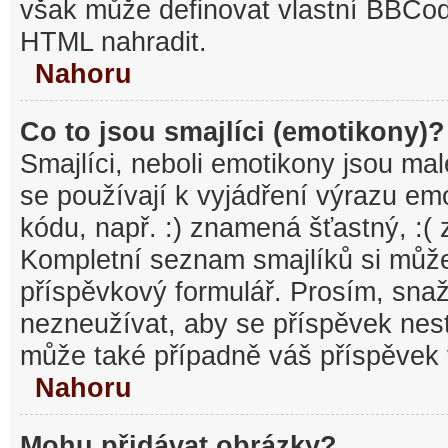
však může definovat vlastní BBCo
HTML nahradit.
Nahoru
Co to jsou smajlíci (emotikony)?
Smajlíci, neboli emotikony jsou mal
se používají k vyjádření výrazu em
kódu, např. :) znamená šťastný, :
Kompletní seznam smajlíků si může
příspěvkový formulář. Prosím, snaž
nezneužívat, aby se příspěvek nest
může také případně váš příspěvek 
Nahoru
Mohu přidávat obrázky?