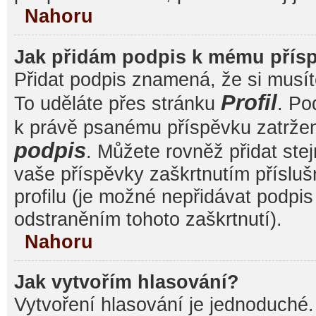
Nahoru
Jak přidám podpis k mému přís
Přidat podpis znamená, že si musíte
Profil
To uděláte přes stránku
. Po
k právě psanému příspěvku zatrže
podpis
. Můžete rovněž přidat ste
vaše příspěvky zaškrtnutím přísluš
profilu (je možné nepřidávat podp
odstraněním tohoto zaškrtnutí).
Nahoru
Jak vytvořím hlasování?
Vytvoření hlasování je jednoduché.