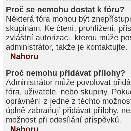
Proč se nemohu dostat k fóru?
Některá fóra mohou být znepřístupn
skupinám. Ke čtení, prohlížení, při
zvláštní autorizaci, kterou může p
administrátor, takže je kontaktujte.
Nahoru
Proč nemohu přidávat přílohy?
Administrátor může povolovat přidáv
fóra, uživatele, nebo skupiny. Pok
oprávnění z jedné z těchto možnost
úplně zabraňují přidávat přílohy, n
možnost při odesílání příspěvků.
Nahoru