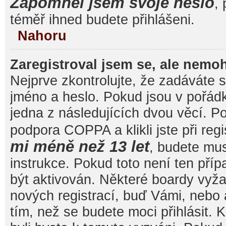
Zapomněl jsem svoje heslo
, 
téměř ihned budete přihlášeni.
Nahoru
Zaregistroval jsem se, ale nemoh
Nejprve zkontrolujte, že zadáváte 
jméno a heslo. Pokud jsou v pořád
jedna z následujících dvou věcí. 
podpora COPPA a klikli jste při reg
mi méně než 13 let
, budete mu
instrukce. Pokud toto není ten pří
být aktivován. Některé boardy vyža
nových registrací, buď Vámi, nebo
tím, než se budete moci přihlásit. K