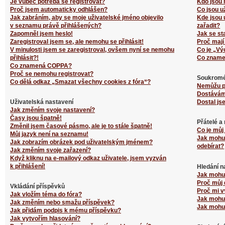
Je vůbec potřeba se registrovat?
Kdo jsou 
Proč jsem automaticky odhlášen?
Co jsou u
Jak zabráním, aby se moje uživatelské jméno objevilo
Kde jsou 
v seznamu právě přihlášených?
zařadit?
Zapomněl jsem heslo!
Jak se st
Zaregistroval jsem se, ale nemohu se přihlásit!
Proč mají
V minulosti jsem se zaregistroval, ovšem nyní se nemohu
Co je „Vý
přihlásit?!
Co zname
Co znamená COPPA?
Proč se nemohu registrovat?
Soukromé
Co dělá odkaz „Smazat všechny cookies z fóra“?
Nemůžu p
Dostávám
Uživatelská nastavení
Dostal js
Jak změním svoje nastavení?
Časy jsou špatně!
Přátelé a
Změnil jsem časové pásmo, ale je to stále špatně!
Co je můj
Můj jazyk není na seznamu!
Jak mohu 
Jak zobrazím obrázek pod uživatelským jménem?
odebírat?
Jak změním svoje zařazení?
Když kliknu na e-mailový odkaz uživatele, jsem vyzván
k přihlášení!
Hledání n
Jak mohu 
Proč můj 
Vkládání příspěvků
Proč mi v
Jak vložím téma do fóra?
Jak mohu 
Jak změním nebo smažu příspěvek?
Jak mohu 
Jak přidám podpis k mému příspěvku?
Jak vytvořím hlasování?