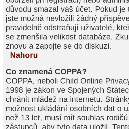
důvodu smazal váš účet. Pokud je t
jste možná nevložili žádný příspěve
pravidelně odstraňují uživatelé, kte
se zmenšila velikost databáze. Zku
znovu a zapojte se do diskuzí.
Nahoru
Co znamená COPPA?
COPPA, neboli Child Online Privacy
1998 je zákon ve Spojených Státec
chránit mládež na internetu. Stránk
možnost ukládání osobních dat o už
než 13 let, musí mít souhlas rodi
zástupců, aby tyto data uložil. Ten