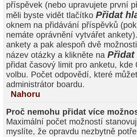
příspěvek (nebo upravujete první 
Přidat hl
měli byste vidět tlačítko
oknem na přidávání příspěvků (poku
nemáte oprávnění vytvářet ankety).
ankety a pak alespoň dvě možnost
Přida
název otázky a klikněte na
přidat časový limit pro anketu, k
volbu. Počet odpovědí, které můžet
administrátor boardu.
Nahoru
Proč nemohu přidat více možnos
Maximální počet možností stanovuje
myslíte, že opravdu nezbytně potře