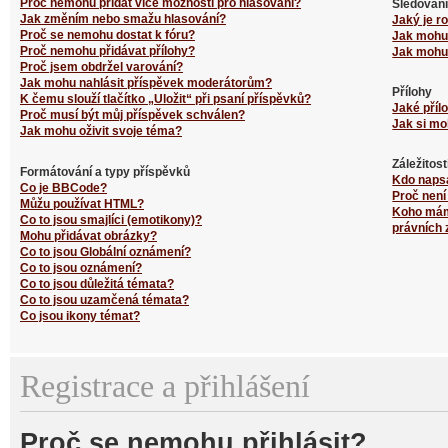
Proč nemohu přidat více možností pro hlasování?
Sledování
Jak změním nebo smažu hlasování?
Jaký je r
Proč se nemohu dostat k fóru?
Jak mohu 
Proč nemohu přidávat přílohy?
Jak mohu 
Proč jsem obdržel varování?
Jak mohu nahlásit příspěvek moderátorům?
Přílohy
K čemu slouží tlačítko „Uložit“ při psaní příspěvků?
Jaké příl
Proč musí být můj příspěvek schválen?
Jak si mo
Jak mohu oživit svoje téma?
Záležitos
Formátování a typy příspěvků
Kdo naps
Co je BBCode?
Proč není
Můžu používat HTML?
Koho mám 
Co to jsou smajlíci (emotikony)?
právních 
Mohu přidávat obrázky?
Co to jsou Globální oznámení?
Co to jsou oznámení?
Co to jsou důležitá témata?
Co to jsou uzamčená témata?
Co jsou ikony témat?
Registrace a přihlášení
Proč se nemohu přihlásit?