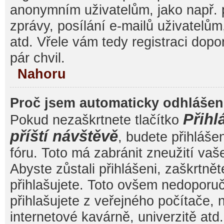
anonymním uživatelům, jako např. 
zprávy, posílání e-mailů uživatelům
atd. Vřele vám tedy registraci dop
pár chvil.
Nahoru
Proč jsem automaticky odhláše
Přihl
Pokud nezaškrtnete tlačítko
příští návštěvě
, budete přihláše
fóru. Toto má zabránit zneužití va
Abyste zůstali přihlášeni, zaškrtnět
přihlašujete. Toto ovšem nedoporu
přihlašujete z veřejného počítače, 
internetové kavárně, univerzitě atd.