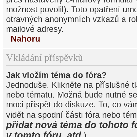
možnost povolil). Toto opatření um
otravných anonymních vzkazů a robo
mailové adresy.
Nahoru
Vkládání příspěvků
Jak vložím téma do fóra?
Jednoduše. Klikněte na příslušné t
nebo tématu. Možná bude nutné se 
moci přispět do diskuze. To, co vá
vidět na spodní části fóra nebo té
přidat nová téma do tohoto f
v tomto fóru, atd.
).