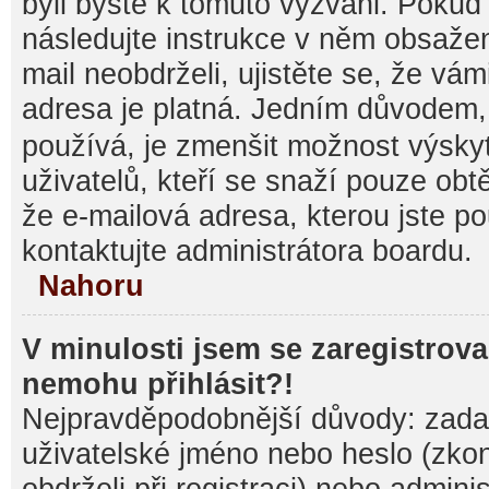
byli byste k tomuto vyzváni. Pokud
následujte instrukce v něm obsažen
mail neobdrželi, ujistěte se, že vá
adresa je platná. Jedním důvodem,
používá, je zmenšit možnost výsk
uživatelů, kteří se snaží pouze obtěž
že e-mailová adresa, kterou jste pou
kontaktujte administrátora boardu.
Nahoru
V minulosti jsem se zaregistrova
nemohu přihlásit?!
Nejpravděpodobnější důvody: zadal
uživatelské jméno nebo heslo (zkontr
obdrželi při registraci) nebo admini