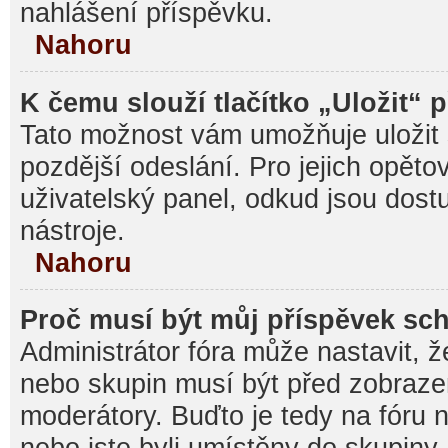
nahlášení příspěvku.
Nahoru
K čemu slouží tlačítko „Uložit“ 
Tato možnost vám umožňuje uložit 
pozdější odeslání. Pro jejich opěto
uživatelský panel, odkud jsou dost
nástroje.
Nahoru
Proč musí být můj příspěvek sc
Administrátor fóra může nastavit, ž
nebo skupin musí být před zobraz
moderátory. Buďto je tedy na fóru 
nebo jste byli umístěny do skupiny,