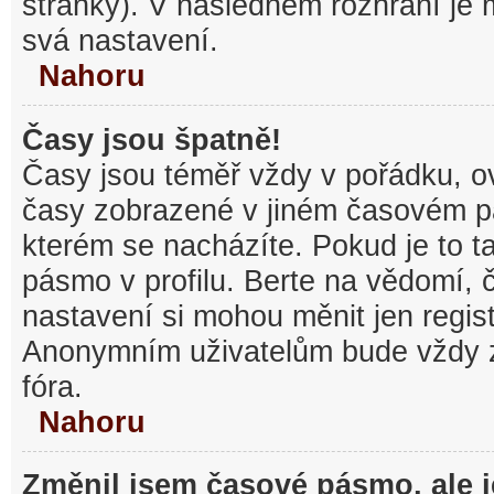
stránky). V následném rozhraní je
svá nastavení.
Nahoru
Časy jsou špatně!
Časy jsou téměř vždy v pořádku, ov
časy zobrazené v jiném časovém p
kterém se nacházíte. Pokud je to t
pásmo v profilu. Berte na vědomí,
nastavení si mohou měnit jen regist
Anonymním uživatelům bude vždy 
fóra.
Nahoru
Změnil jsem časové pásmo, ale je