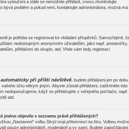
 fóra vyloučeni a stále se nemůžete přihlásit, znovu zkontrolujte
to bývá problém a pokud není, kontaktujte administrátora, možná má
jestli je potřeba se registrovat ke vkládání příspěvků. Samozřejmě, ž
 službám nedostupným anonymním uživatelům, jako např. postavičky,
telům, přihlášení do skupin, atd. Vřele vám tedy registraci
 automaticky při příští návštěvě
, budete přihlášeni jen po dobu
í vašeho účtu někým jiným. Abyste zůstali přihlášeni, zaškrtněte toto
šem nedoporučujeme, když se přihlašujete z veřejného počítače, např.
itě atd.
ké jméno objevilo v seznamu právě přihlášených?
ložkou „Nastavení“ volbu
Skrýt moji přítomnost na fóru
. Volbou možno
uvidí pouze administrátoři, moderátoři a vy sami. Budete započítáváni