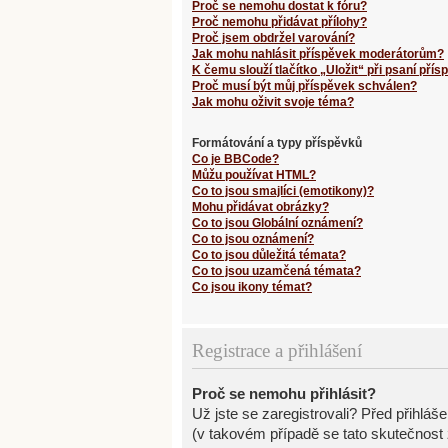
Proč se nemohu dostat k fóru?
Proč nemohu přidávat přílohy?
Proč jsem obdržel varování?
Jak mohu nahlásit příspěvek moderátorům?
K čemu slouží tlačítko „Uložit“ při psaní pří
Proč musí být můj příspěvek schválen?
Jak mohu oživit svoje téma?
Formátování a typy příspěvků
Co je BBCode?
Můžu používat HTML?
Co to jsou smajlíci (emotikony)?
Mohu přidávat obrázky?
Co to jsou Globální oznámení?
Co to jsou oznámení?
Co to jsou důležitá témata?
Co to jsou uzamčená témata?
Co jsou ikony témat?
Registrace a přihlášení
Proč se nemohu přihlásit?
Už jste se zaregistrovali? Před přihláš
(v takovém případě se tato skutečnost 