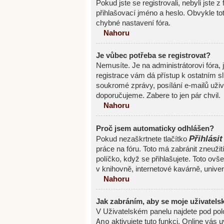
Pokud jste se registrovali, nebyli jste z
přihlašovací jméno a heslo. Obvykle to
chybné nastavení fóra.
Nahoru
Je vůbec potřeba se registrovat?
Nemusíte. Je na administrátorovi fóra, 
registrace vám dá přístup k ostatním
soukromé zprávy, posílání e-mailů uživa
doporučujeme. Zabere to jen pár chvil.
Nahoru
Proč jsem automaticky odhlášen?
Přihlásit
Pokud nezaškrtnete tlačítko
práce na fóru. Toto má zabránit zneužit
políčko, když se přihlašujete. Toto ov
v knihovně, internetové kavárně, univerz
Nahoru
Jak zabráním, aby se moje uživatels
V Uživatelském panelu najdete pod po
Ano
aktivujete tuto funkci. Online vás 