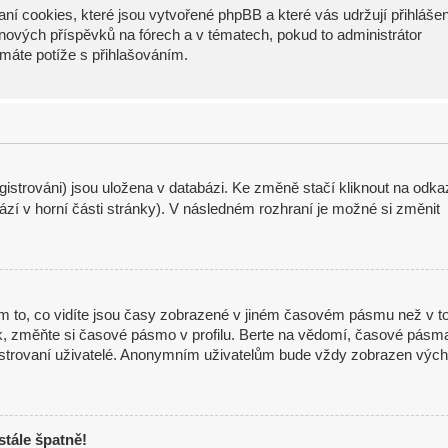
ní cookies, které jsou vytvořené phpBB a které vás udržují přihláše
í nových příspěvků na fórech a v tématech, pokud to administrátor
máte potíže s přihlašováním.
istrováni) jsou uložena v databázi. Ke změně stačí kliknout na odka
zí v horní části stránky). V následném rozhraní je možné si změnit
m to, co vidíte jsou časy zobrazené v jiném časovém pásmu než v t
ak, změňte si časové pásmo v profilu. Berte na vědomí, časové pásm
gistrovaní uživatelé. Anonymním uživatelům bude vždy zobrazen vých
stále špatně!