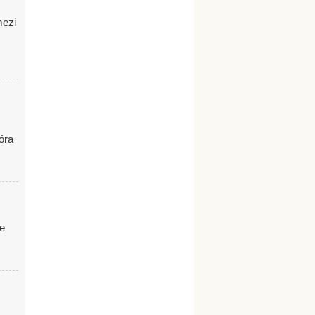
mezi
óra
ze