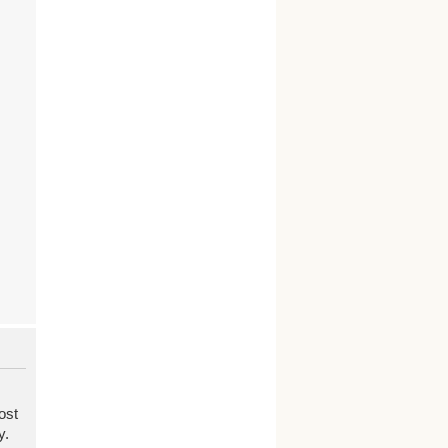
ost
y.