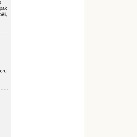
e
 pak
ěli,
oru