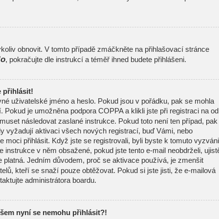
oliv obnovit. V tomto případě zmáčkněte na přihlašovací stránce
lo
, pokračujte dle instrukcí a téměř ihned budete přihlášeni.
přihlásit!
ávné uživatelské jméno a heslo. Pokud jsou v pořádku, pak se mohla
í. Pokud je umožněna podpora COPPA a klikli jste při registraci na o
 muset následovat zaslané instrukce. Pokud toto není ten případ, pak
y vyžadují aktivaci všech nových registrací, buď Vámi, nebo
moci přihlásit. Když jste se registrovali, byli byste k tomuto vyzváni
 instrukce v něm obsažené, pokud jste tento e-mail neobdrželi, ujist
e platná. Jedním důvodem, proč se aktivace používá, je zmenšit
elů, kteří se snaží pouze obtěžovat. Pokud si jste jisti, že e-mailová
ntaktujte administrátora boardu.
všem nyní se nemohu přihlásit?!