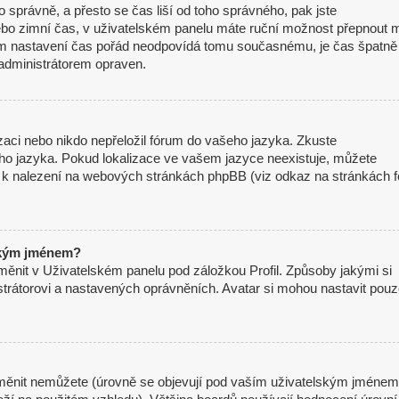
mo správně, a přesto se čas liší od toho správného, pak jste
nebo zimní čas, v uživatelském panelu máte ruční možnost přepnout 
m nastavení čas pořád neodpovídá tomu současnému, je čas špatně
administrátorem opraven.
izaci nebo nikdo nepřeložil fórum do vašeho jazyka. Zkuste
eho jazyka. Pokud lokalizace ve vašem jazyce neexistuje, můžete
je k nalezení na webových stránkách phpBB (viz odkaz na stránkách f
ským jménem?
měnit v Uživatelském panelu pod záložkou Profil. Způsoby jakými si
strátorovi a nastavených oprávněních. Avatar si mohou nastavit pou
měnit nemůžete (úrovně se objevují pod vaším uživatelským jménem