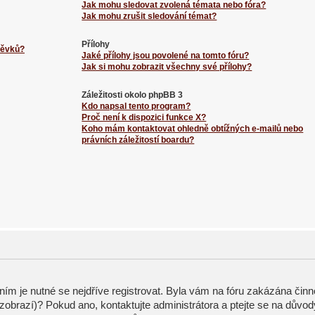
Jak mohu sledovat zvolená témata nebo fóra?
Jak mohu zrušit sledování témat?
Přílohy
spěvků?
Jaké přílohy jsou povolené na tomto fóru?
Jak si mohu zobrazit všechny své přílohy?
Záležitosti okolo phpBB 3
Kdo napsal tento program?
Proč není k dispozici funkce X?
Koho mám kontaktovat ohledně obtížných e-mailů nebo
právních záležitostí boardu?
ením je nutné se nejdříve registrovat. Byla vám na fóru zakázána činn
zobrazí)? Pokud ano, kontaktujte administrátora a ptejte se na důvod