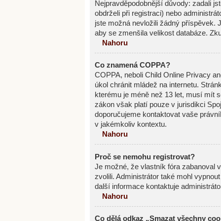
Nejpravděpodobnější důvody: zadali jste
obdrželi při registraci) nebo administr
jste možná nevložili žádný příspěvek. Je
aby se zmenšila velikost databáze. Zku
Nahoru
Co znamená COPPA?
COPPA, neboli Child Online Privacy an
úkol chránit mládež na internetu. Strán
kterému je méně než 13 let, musí mít s
zákon však platí pouze v jurisdikci Spoje
doporučujeme kontaktovat vaše právn
v jakémkoliv kontextu.
Nahoru
Proč se nemohu registrovat?
Je možné, že vlastník fóra zabanoval va
zvolili. Administrátor také mohl vypnou
další informace kontaktuje administráto
Nahoru
Co dělá odkaz „Smazat všechny cook