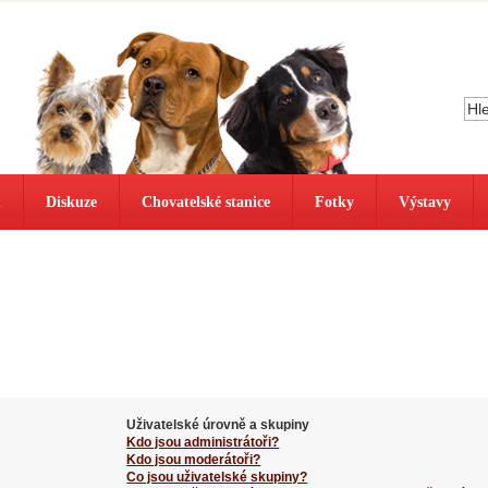
ů
Diskuze
Chovatelské stanice
Fotky
Výstavy
Uživatelské úrovně a skupiny
Kdo jsou administrátoři?
Kdo jsou moderátoři?
Co jsou uživatelské skupiny?