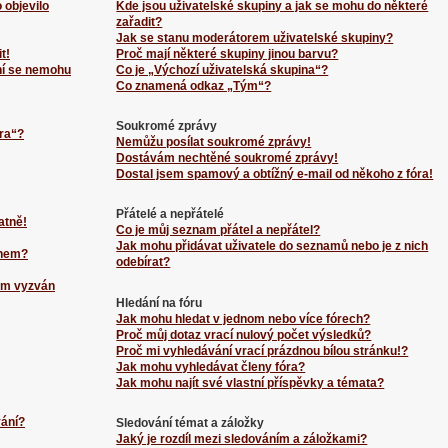
 objevilo
Kde jsou uživatelské skupiny a jak se mohu do některé
zařadit?
Jak se stanu moderátorem uživatelské skupiny?
t!
Proč mají některé skupiny jinou barvu?
ní se nemohu
Co je „Výchozí uživatelská skupina“?
Co znamená odkaz „Tým“?
Soukromé zprávy
ra“?
Nemůžu posílat soukromé zprávy!
Dostávám nechtěné soukromé zprávy!
Dostal jsem spamový a obtížný e-mail od někoho z fóra!
Přátelé a nepřátelé
atně!
Co je můj seznam přátel a nepřátel?
Jak mohu přidávat uživatele do seznamů nebo je z nich
énem?
odebírat?
sem vyzván
Hledání na fóru
Jak mohu hledat v jednom nebo více fórech?
Proč můj dotaz vrací nulový počet výsledků?
Proč mi vyhledávání vrací prázdnou bílou stránku!?
Jak mohu vyhledávat členy fóra?
Jak mohu najít své vlastní příspěvky a témata?
vání?
Sledování témat a záložky
Jaký je rozdíl mezi sledováním a záložkami?