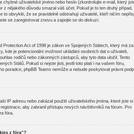
 chybné uživatelské jméno nebo heslo (zkontrolujte e-mail, který jst
átor z nějakého důvodu smazal váš účet. Pokud je to ten druhý případ,
 to obvyklé, že se pravidelně odstraňují uživatelé, kteří ničím nepřisp
ste se zaregistrovat znovu a zapojte se do diskuzí.
d Protection Act of 1998 je zákon ve Spojených Státech, který má za
ky, kde je potencionální možnost ukládání osobních dat o uživateli,
ouhlas rodičů nebo zákonných zástupců, aby tyto data uložil. Tento
ných Států. Pokud si nejste jisti, jestli toto platí i na vašem fóru,
ího poradce, phpBB Teams nemůže a nebude poskytovat právni podp
ši IP adresu nebo zakázal použití uživatelského jména, které jste si
t registrace, aby zabranil přístupu nových návštěvníků na fórum. Pro
ra fóra.
ies z fóra“?