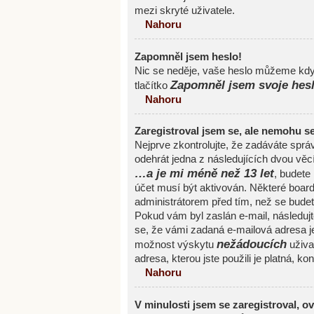
mezi skryté uživatele.
Nahoru
Zapomněl jsem heslo!
Nic se neděje, vaše heslo můžeme kdyk
Zapomněl jsem svoje hes
tlačítko
Nahoru
Zaregistroval jsem se, ale nemohu se 
Nejprve zkontrolujte, že zadáváte spr
odehrát jedna z následujících dvou věc
…a je mi méně než 13 let
, budete
účet musí být aktivován. Některé board
administrátorem před tím, než se budete 
Pokud vám byl zaslán e-mail, následujte
se, že vámi zadaná e-mailová adresa j
nežádoucích
možnost výskytu
uživat
adresa, kterou jste použili je platná, ko
Nahoru
V minulosti jsem se zaregistroval, o