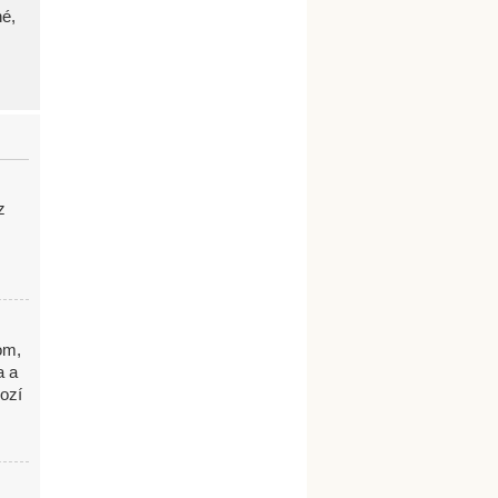
né,
z
om,
a a
ozí