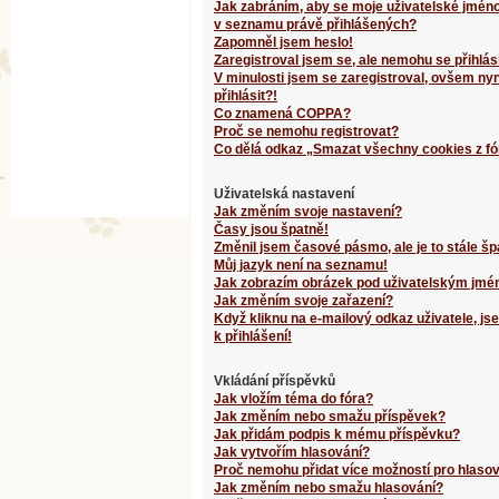
Jak zabráním, aby se moje uživatelské jméno
v seznamu právě přihlášených?
Zapomněl jsem heslo!
Zaregistroval jsem se, ale nemohu se přihlási
V minulosti jsem se zaregistroval, ovšem ny
přihlásit?!
Co znamená COPPA?
Proč se nemohu registrovat?
Co dělá odkaz „Smazat všechny cookies z fó
Uživatelská nastavení
Jak změním svoje nastavení?
Časy jsou špatně!
Změnil jsem časové pásmo, ale je to stále šp
Můj jazyk není na seznamu!
Jak zobrazím obrázek pod uživatelským jm
Jak změním svoje zařazení?
Když kliknu na e-mailový odkaz uživatele, j
k přihlášení!
Vkládání příspěvků
Jak vložím téma do fóra?
Jak změním nebo smažu příspěvek?
Jak přidám podpis k mému příspěvku?
Jak vytvořím hlasování?
Proč nemohu přidat více možností pro hlaso
Jak změním nebo smažu hlasování?