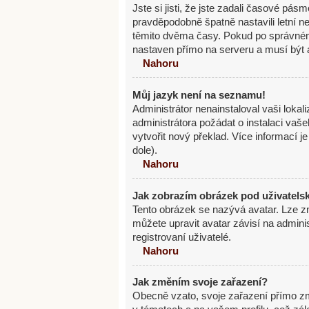
Jste si jisti, že jste zadali časové pás
pravděpodobně špatně nastavili letní 
těmito dvěma časy. Pokud po správné
nastaven přímo na serveru a musí být 
Nahoru
Můj jazyk není na seznamu!
Administrátor nenainstaloval vaši lokal
administrátora požádat o instalaci vaš
vytvořit nový překlad. Více informací 
dole).
Nahoru
Jak zobrazím obrázek pod uživatel
Tento obrázek se nazývá avatar. Lze z
můžete upravit avatar závisí na admini
registrovaní uživatelé.
Nahoru
Jak změním svoje zařazení?
Obecně vzato, svoje zařazení přímo z