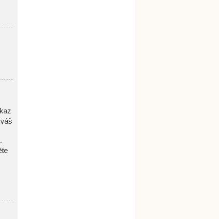
dkaz
 váš
.
ěte