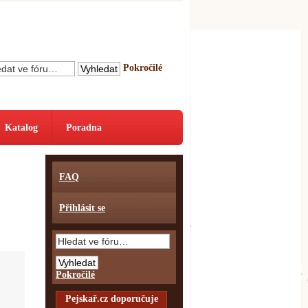
Pokročilé
Katalog
Poradna
FAQ
Přihlásit se
Pokročilé
Pejskař.cz doporučuje