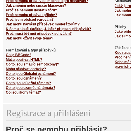
Proč nemohu přidat více možností pro hlasování?
Sledování
Jak změním nebo smažu hlasování?
Jaký je r
Proč se nemohu dostat k fóru?
Jak mohu 
Proč nemohu přidávat přílohy?
Jak mohu 
Proč jsem obdržel varování?
Jak mohu nahlásit příspěvek moderátorům?
Přílohy
K čemu slouží tlačítko „Uložit“ při psaní příspěvků?
Jaké příl
Proč musí být můj příspěvek schválen?
Jak si mo
Jak mohu oživit svoje téma?
Záležitos
Formátování a typy příspěvků
Kdo naps
Co je BBCode?
Proč není
Můžu používat HTML?
Koho mám 
Co to jsou smajlíci (emotikony)?
právních 
Mohu přidávat obrázky?
Co to jsou Globální oznámení?
Co to jsou oznámení?
Co to jsou důležitá témata?
Co to jsou uzamčená témata?
Co jsou ikony témat?
Registrace a přihlášení
Proč se nemohu přihlásit?