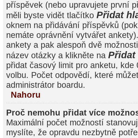
příspěvek (nebo upravujete první 
Přidat hl
měli byste vidět tlačítko
oknem na přidávání příspěvků (poku
nemáte oprávnění vytvářet ankety).
ankety a pak alespoň dvě možnost
Přida
název otázky a klikněte na
přidat časový limit pro anketu, k
volbu. Počet odpovědí, které můžet
administrátor boardu.
Nahoru
Proč nemohu přidat více možnos
Maximální počet možností stanovuje
myslíte, že opravdu nezbytně potře