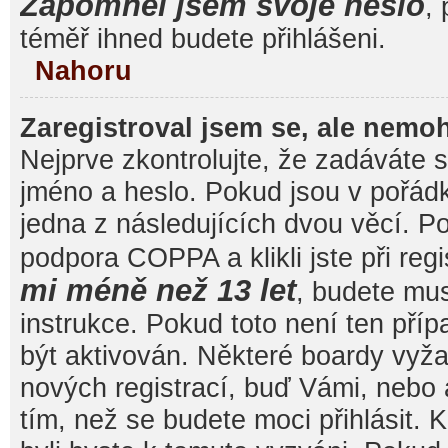
Zapomněl jsem svoje heslo
, 
téměř ihned budete přihlášeni.
Nahoru
Zaregistroval jsem se, ale nemoh
Nejprve zkontrolujte, že zadáváte 
jméno a heslo. Pokud jsou v pořád
jedna z následujících dvou věcí. 
podpora COPPA a klikli jste při reg
mi méně než 13 let
, budete mu
instrukce. Pokud toto není ten pří
být aktivován. Některé boardy vyža
nových registrací, buď Vámi, nebo
tím, než se budete moci přihlásit. K