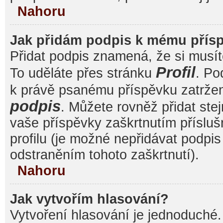
Nahoru
Jak přidám podpis k mému přís
Přidat podpis znamená, že si musíte
Profil
To uděláte přes stránku
. Po
k právě psanému příspěvku zatrže
podpis
. Můžete rovněž přidat ste
vaše příspěvky zaškrtnutím přísluš
profilu (je možné nepřidávat podp
odstraněním tohoto zaškrtnutí).
Nahoru
Jak vytvořím hlasování?
Vytvoření hlasování je jednoduché.