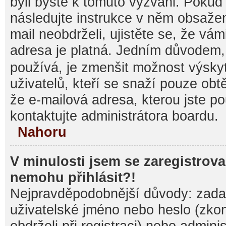
byli byste k tomuto vyzváni. Pokud
následujte instrukce v něm obsažen
mail neobdrželi, ujistěte se, že vá
adresa je platná. Jedním důvodem,
používá, je zmenšit možnost výsk
uživatelů, kteří se snaží pouze obtěž
že e-mailová adresa, kterou jste pou
kontaktujte administrátora boardu.
Nahoru
V minulosti jsem se zaregistrova
nemohu přihlásit?!
Nejpravděpodobnější důvody: zadal
uživatelské jméno nebo heslo (zkontr
obdrželi při registraci) nebo admini