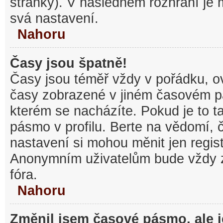
stránky). V následném rozhraní je
svá nastavení.
Nahoru
Časy jsou špatně!
Časy jsou téměř vždy v pořádku, ov
časy zobrazené v jiném časovém p
kterém se nacházíte. Pokud je to t
pásmo v profilu. Berte na vědomí,
nastavení si mohou měnit jen regist
Anonymním uživatelům bude vždy 
fóra.
Nahoru
Změnil jsem časové pásmo, ale je