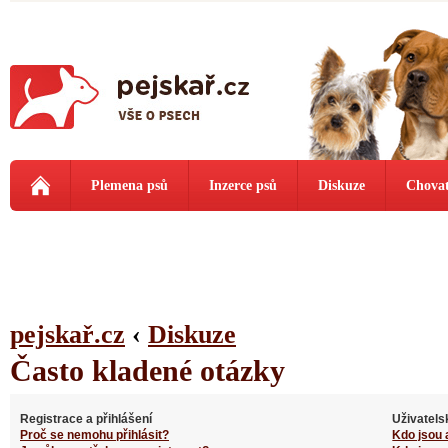
Plemena psů
Inzerce psů
Diskuze
Chovat
pejskař.cz
‹
Diskuze
Často kladené otázky
Registrace a přihlášení
Uživatels
Proč se nemohu přihlásit?
Kdo jsou 