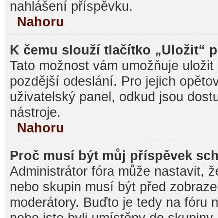
nahlášení příspěvku.
Nahoru
K čemu slouží tlačítko „Uložit“ 
Tato možnost vám umožňuje uložit 
pozdější odeslání. Pro jejich opěto
uživatelský panel, odkud jsou dost
nástroje.
Nahoru
Proč musí být můj příspěvek sc
Administrátor fóra může nastavit, ž
nebo skupin musí být před zobraz
moderátory. Buďto je tedy na fóru 
nebo jste byli umístěny do skupiny,