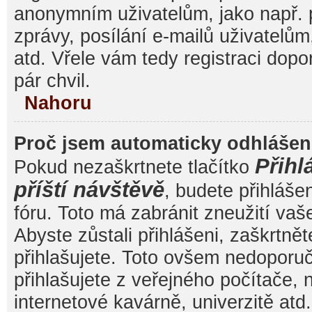
anonymním uživatelům, jako např. 
zprávy, posílání e-mailů uživatelům
atd. Vřele vám tedy registraci dop
pár chvil.
Nahoru
Proč jsem automaticky odhláše
Přihl
Pokud nezaškrtnete tlačítko
příští návštěvě
, budete přihláše
fóru. Toto má zabránit zneužití va
Abyste zůstali přihlášeni, zaškrtnět
přihlašujete. Toto ovšem nedoporu
přihlašujete z veřejného počítače, 
internetové kavárně, univerzitě atd.