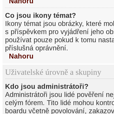
Nahoru
Co jsou ikony témat?
Ikony témat jsou obrázky, které mo
s příspěvkem pro vyjádření jeho o
používat pouze pokud k tomu nastav
příslušná oprávnění.
Nahoru
Uživatelské úrovně a skupiny
Kdo jsou administrátoři?
Administrátoři jsou lidé pověření n
celým fórem. Tito lidé mohou kontr
boardu včetně povolování, zakazová