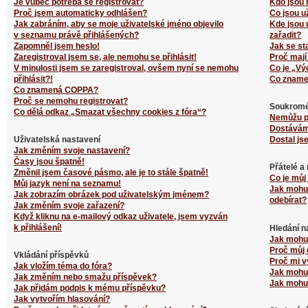
Je vůbec potřeba se registrovat?
Kdo jsou 
Proč jsem automaticky odhlášen?
Co jsou u
Jak zabráním, aby se moje uživatelské jméno objevilo
Kde jsou 
v seznamu právě přihlášených?
zařadit?
Zapomněl jsem heslo!
Jak se st
Zaregistroval jsem se, ale nemohu se přihlásit!
Proč mají
V minulosti jsem se zaregistroval, ovšem nyní se nemohu
Co je „Vý
přihlásit?!
Co zname
Co znamená COPPA?
Proč se nemohu registrovat?
Soukromé
Co dělá odkaz „Smazat všechny cookies z fóra“?
Nemůžu p
Dostávám
Uživatelská nastavení
Dostal js
Jak změním svoje nastavení?
Časy jsou špatně!
Přátelé a
Změnil jsem časové pásmo, ale je to stále špatně!
Co je můj
Můj jazyk není na seznamu!
Jak mohu 
Jak zobrazím obrázek pod uživatelským jménem?
odebírat?
Jak změním svoje zařazení?
Když kliknu na e-mailový odkaz uživatele, jsem vyzván
k přihlášení!
Hledání n
Jak mohu 
Proč můj 
Vkládání příspěvků
Proč mi v
Jak vložím téma do fóra?
Jak mohu 
Jak změním nebo smažu příspěvek?
Jak mohu 
Jak přidám podpis k mému příspěvku?
Jak vytvořím hlasování?