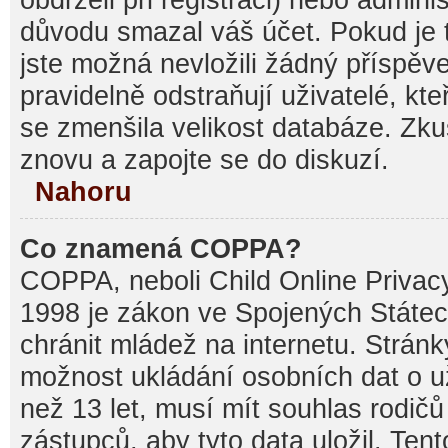
důvodu smazal váš účet. Pokud je t
jste možná nevložili žádný příspěve
pravidelně odstraňují uživatelé, kte
se zmenšila velikost databáze. Zku
znovu a zapojte se do diskuzí.
Nahoru
Co znamená COPPA?
COPPA, neboli Child Online Privacy
1998 je zákon ve Spojených Státec
chránit mládež na internetu. Stránk
možnost ukládání osobních dat o už
než 13 let, musí mít souhlas rodi
zástupců, aby tyto data uložil. Ten