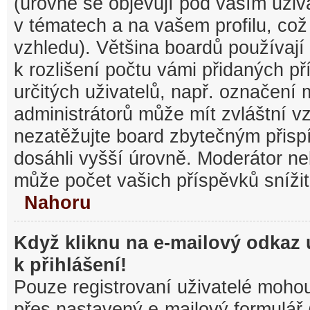
(úrovně se objevují pod vaším uži
v tématech a na vašem profilu, což
vzhledu). Většina boardů používají
k rozlišení počtu vámi přidaných pří
určitých uživatelů, např. označení
administrátorů může mít zvláštní v
nezatěžujte board zbytečným přisp
dosáhli vyšší úrovně. Moderátor ne
může počet vašich příspěvků snížit
Nahoru
Když kliknu na e-mailový odkaz 
k přihlášení!
Pouze registrovaní uživatelé mohou
přes nastavený e-mailový formulář 