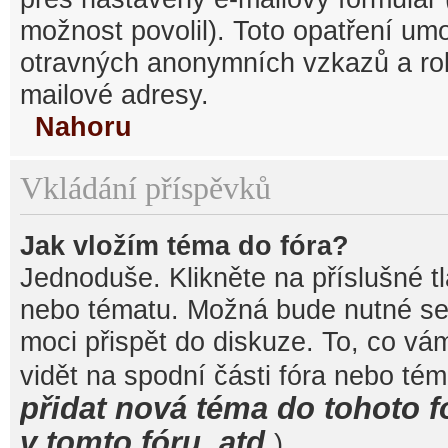
možnost povolil). Toto opatření um
otravných anonymních vzkazů a robo
mailové adresy.
Nahoru
Vkládání příspěvků
Jak vložím téma do fóra?
Jednoduše. Klikněte na příslušné t
nebo tématu. Možná bude nutné se 
moci přispět do diskuze. To, co vá
vidět na spodní části fóra nebo té
přidat nová téma do tohoto f
v tomto fóru, atd.
).