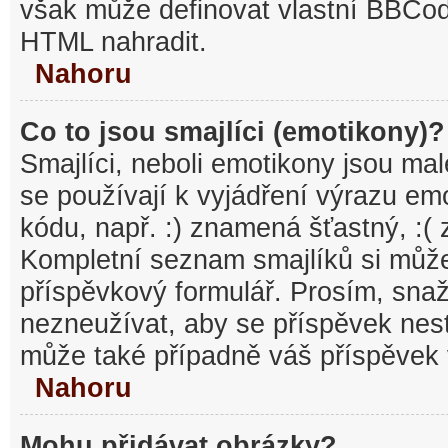
však může definovat vlastní BBCo
HTML nahradit.
Nahoru
Co to jsou smajlíci (emotikony)?
Smajlíci, neboli emotikony jsou mal
se používají k vyjádření výrazu em
kódu, např. :) znamená šťastný, :
Kompletní seznam smajlíků si může
příspěvkový formulář. Prosím, snaž
nezneužívat, aby se příspěvek nest
může také případně váš příspěvek 
Nahoru
Mohu přidávat obrázky?