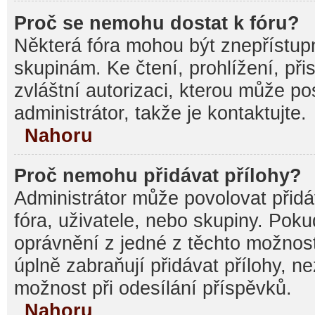
Proč se nemohu dostat k fóru?
Některá fóra mohou být znepřístupn
skupinám. Ke čtení, prohlížení, při
zvláštní autorizaci, kterou může p
administrátor, takže je kontaktujte.
Nahoru
Proč nemohu přidávat přílohy?
Administrátor může povolovat přidáv
fóra, uživatele, nebo skupiny. Pok
oprávnění z jedné z těchto možnost
úplně zabraňují přidávat přílohy, n
možnost při odesílání příspěvků.
Nahoru