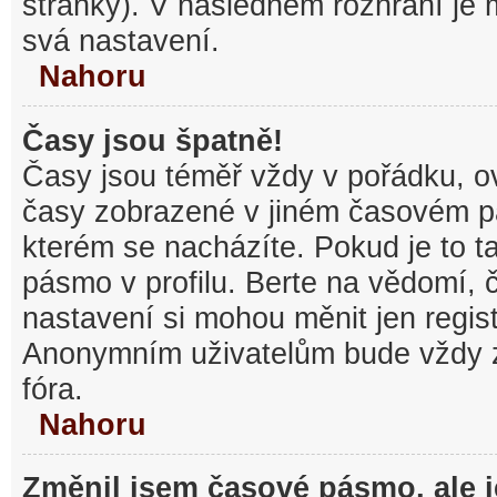
stránky). V následném rozhraní je
svá nastavení.
Nahoru
Časy jsou špatně!
Časy jsou téměř vždy v pořádku, ov
časy zobrazené v jiném časovém p
kterém se nacházíte. Pokud je to t
pásmo v profilu. Berte na vědomí,
nastavení si mohou měnit jen regist
Anonymním uživatelům bude vždy 
fóra.
Nahoru
Změnil jsem časové pásmo, ale je