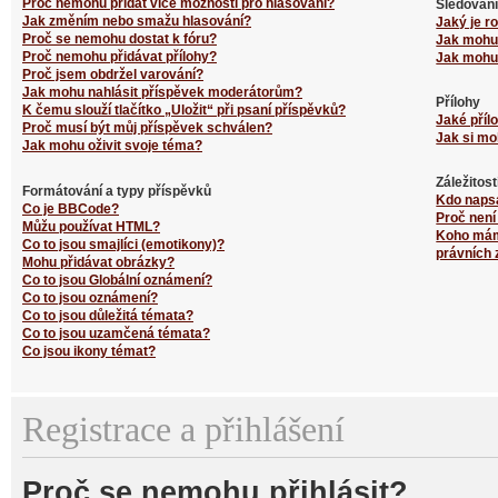
Proč nemohu přidat více možností pro hlasování?
Sledování
Jak změním nebo smažu hlasování?
Jaký je r
Proč se nemohu dostat k fóru?
Jak mohu 
Proč nemohu přidávat přílohy?
Jak mohu 
Proč jsem obdržel varování?
Jak mohu nahlásit příspěvek moderátorům?
Přílohy
K čemu slouží tlačítko „Uložit“ při psaní příspěvků?
Jaké příl
Proč musí být můj příspěvek schválen?
Jak si mo
Jak mohu oživit svoje téma?
Záležitos
Formátování a typy příspěvků
Kdo naps
Co je BBCode?
Proč není
Můžu používat HTML?
Koho mám 
Co to jsou smajlíci (emotikony)?
právních 
Mohu přidávat obrázky?
Co to jsou Globální oznámení?
Co to jsou oznámení?
Co to jsou důležitá témata?
Co to jsou uzamčená témata?
Co jsou ikony témat?
Registrace a přihlášení
Proč se nemohu přihlásit?