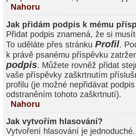
Nahoru
Jak přidám podpis k mému přís
Přidat podpis znamená, že si musíte
Profil
To uděláte přes stránku
. Po
k právě psanému příspěvku zatrže
podpis
. Můžete rovněž přidat ste
vaše příspěvky zaškrtnutím přísluš
profilu (je možné nepřidávat podp
odstraněním tohoto zaškrtnutí).
Nahoru
Jak vytvořím hlasování?
Vytvoření hlasování je jednoduché.