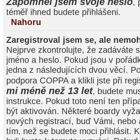
Zapomněl jsem svoje heslo
, 
téměř ihned budete přihlášeni.
Nahoru
Zaregistroval jsem se, ale nemoh
Nejprve zkontrolujte, že zadáváte 
jméno a heslo. Pokud jsou v pořád
jedna z následujících dvou věcí. 
podpora COPPA a klikli jste při reg
mi méně než 13 let
, budete mu
instrukce. Pokud toto není ten pří
být aktivován. Některé boardy vyža
nových registrací, buď Vámi, nebo
tím, než se budete moci přihlásit. K