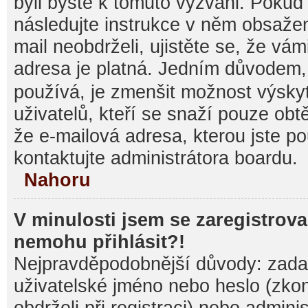
byli byste k tomuto vyzváni. Pokud
následujte instrukce v něm obsažen
mail neobdrželi, ujistěte se, že vá
adresa je platná. Jedním důvodem,
používá, je zmenšit možnost výsk
uživatelů, kteří se snaží pouze obtěž
že e-mailová adresa, kterou jste pou
kontaktujte administrátora boardu.
Nahoru
V minulosti jsem se zaregistrova
nemohu přihlásit?!
Nejpravděpodobnější důvody: zadal
uživatelské jméno nebo heslo (zkontr
obdrželi při registraci) nebo admini