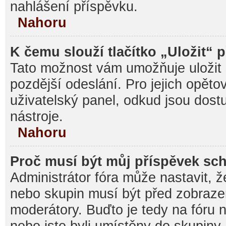
nahlášení příspěvku.
Nahoru
K čemu slouží tlačítko „Uložit“ 
Tato možnost vám umožňuje uložit 
pozdější odeslání. Pro jejich opěto
uživatelský panel, odkud jsou dost
nástroje.
Nahoru
Proč musí být můj příspěvek sc
Administrátor fóra může nastavit, ž
nebo skupin musí být před zobraz
moderátory. Buďto je tedy na fóru 
nebo jste byli umístěny do skupiny,