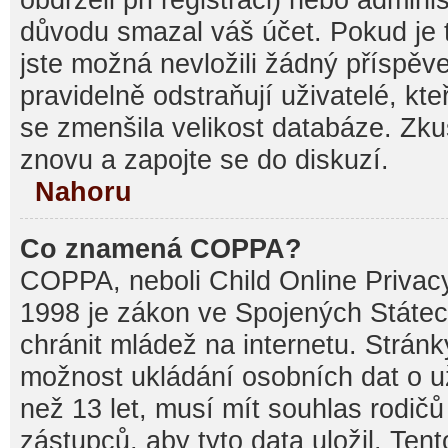
důvodu smazal váš účet. Pokud je t
jste možná nevložili žádný příspěve
pravidelně odstraňují uživatelé, kte
se zmenšila velikost databáze. Zku
znovu a zapojte se do diskuzí.
Nahoru
Co znamená COPPA?
COPPA, neboli Child Online Privacy
1998 je zákon ve Spojených Státec
chránit mládež na internetu. Stránk
možnost ukládání osobních dat o už
než 13 let, musí mít souhlas rodi
zástupců, aby tyto data uložil. Ten