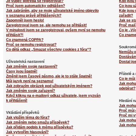
Je vůbec potřeba se registrovat?
Kdo jsou 
Proč jsem automaticky odhlášen?
Co jsou u
Jak zabráním, aby se moje uživatelské jméno objevilo
Kde jsou 
v seznamu právě přihlášených?
zařadit?
Zapomněl jsem heslo!
Jak se st
Zaregistroval jsem se, ale nemohu se přihlásit!
Proč mají
V minulosti jsem se zaregistroval, ovšem nyní se nemohu
Co je „Vý
přihlásit?!
Co zname
Co znamená COPPA?
Proč se nemohu registrovat?
Soukromé
Co dělá odkaz „Smazat všechny cookies z fóra“?
Nemůžu p
Dostávám
Uživatelská nastavení
Dostal js
Jak změním svoje nastavení?
Časy jsou špatně!
Přátelé a
Změnil jsem časové pásmo, ale je to stále špatně!
Co je můj
Můj jazyk není na seznamu!
Jak mohu 
Jak zobrazím obrázek pod uživatelským jménem?
odebírat?
Jak změním svoje zařazení?
Když kliknu na e-mailový odkaz uživatele, jsem vyzván
k přihlášení!
Hledání n
Jak mohu 
Proč můj 
Vkládání příspěvků
Proč mi v
Jak vložím téma do fóra?
Jak mohu 
Jak změním nebo smažu příspěvek?
Jak mohu 
Jak přidám podpis k mému příspěvku?
Jak vytvořím hlasování?