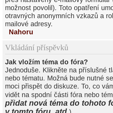
možnost povolil). Toto opatření um
otravných anonymních vzkazů a robo
mailové adresy.
Nahoru
Vkládání příspěvků
Jak vložím téma do fóra?
Jednoduše. Klikněte na příslušné t
nebo tématu. Možná bude nutné se 
moci přispět do diskuze. To, co vá
vidět na spodní části fóra nebo té
přidat nová téma do tohoto f
v tomto fóru, atd.
).