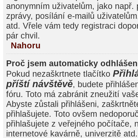
anonymním uživatelům, jako např. 
zprávy, posílání e-mailů uživatelům
atd. Vřele vám tedy registraci dop
pár chvil.
Nahoru
Proč jsem automaticky odhláše
Přihl
Pokud nezaškrtnete tlačítko
příští návštěvě
, budete přihláše
fóru. Toto má zabránit zneužití va
Abyste zůstali přihlášeni, zaškrtnět
přihlašujete. Toto ovšem nedoporu
přihlašujete z veřejného počítače, 
internetové kavárně, univerzitě atd.