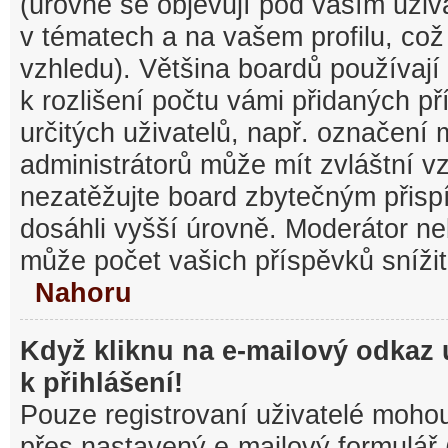
(úrovně se objevují pod vaším uži
v tématech a na vašem profilu, což
vzhledu). Většina boardů používají
k rozlišení počtu vámi přidaných pří
určitých uživatelů, např. označení
administrátorů může mít zvláštní v
nezatěžujte board zbytečným přisp
dosáhli vyšší úrovně. Moderátor ne
může počet vašich příspěvků snížit
Nahoru
Když kliknu na e-mailový odkaz 
k přihlášení!
Pouze registrovaní uživatelé mohou
přes nastavený e-mailový formulář 