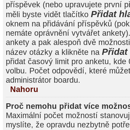
příspěvek (nebo upravujete první 
Přidat hl
měli byste vidět tlačítko
oknem na přidávání příspěvků (poku
nemáte oprávnění vytvářet ankety).
ankety a pak alespoň dvě možnost
Přida
název otázky a klikněte na
přidat časový limit pro anketu, k
volbu. Počet odpovědí, které můžet
administrátor boardu.
Nahoru
Proč nemohu přidat více možnos
Maximální počet možností stanovuje
myslíte, že opravdu nezbytně potře