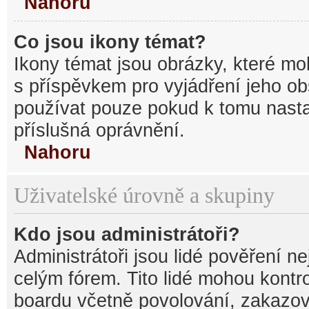
Nahoru
Co jsou ikony témat?
Ikony témat jsou obrázky, které mo
s příspěvkem pro vyjádření jeho o
používat pouze pokud k tomu nastav
příslušná oprávnění.
Nahoru
Uživatelské úrovně a skupiny
Kdo jsou administrátoři?
Administrátoři jsou lidé pověření n
celým fórem. Tito lidé mohou kontr
boardu včetně povolování, zakazová