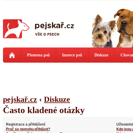
Plemena psů
Inzerce psů
Diskuze
Chovat
pejskař.cz
‹
Diskuze
Často kladené otázky
Registrace a přihlášení
Uživatels
Proč se nemohu přihlásit?
Kdo jsou 