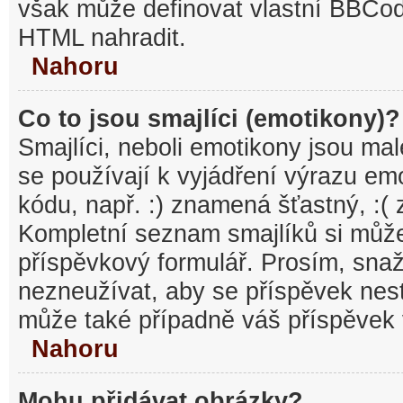
však může definovat vlastní BBCo
HTML nahradit.
Nahoru
Co to jsou smajlíci (emotikony)?
Smajlíci, neboli emotikony jsou mal
se používají k vyjádření výrazu em
kódu, např. :) znamená šťastný, :
Kompletní seznam smajlíků si může
příspěvkový formulář. Prosím, snaž
nezneužívat, aby se příspěvek nest
může také případně váš příspěvek 
Nahoru
Mohu přidávat obrázky?