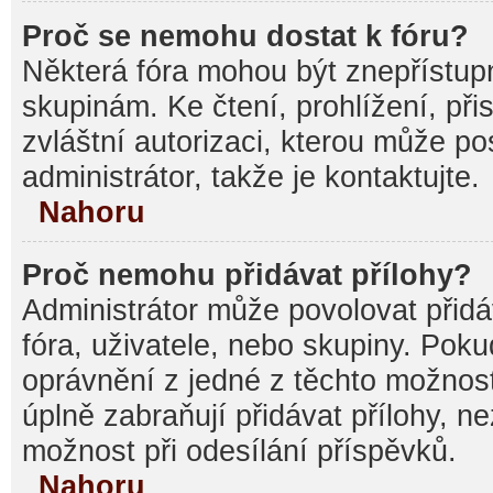
Proč se nemohu dostat k fóru?
Některá fóra mohou být znepřístupn
skupinám. Ke čtení, prohlížení, při
zvláštní autorizaci, kterou může p
administrátor, takže je kontaktujte.
Nahoru
Proč nemohu přidávat přílohy?
Administrátor může povolovat přidáv
fóra, uživatele, nebo skupiny. Pok
oprávnění z jedné z těchto možnost
úplně zabraňují přidávat přílohy, n
možnost při odesílání příspěvků.
Nahoru