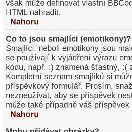
však může definovat vlastní BBCo
HTML nahradit.
Nahoru
Co to jsou smajlíci (emotikony)?
Smajlíci, neboli emotikony jsou mal
se používají k vyjádření výrazu em
kódu, např. :) znamená šťastný, :
Kompletní seznam smajlíků si může
příspěvkový formulář. Prosím, snaž
nezneužívat, aby se příspěvek nest
může také případně váš příspěvek 
Nahoru
Mohu přidávat obrázky?