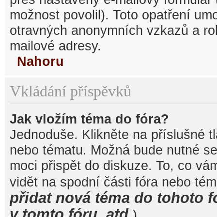
možnost povolil). Toto opatření um
otravných anonymních vzkazů a robo
mailové adresy.
Nahoru
Vkládání příspěvků
Jak vložím téma do fóra?
Jednoduše. Klikněte na příslušné t
nebo tématu. Možná bude nutné se 
moci přispět do diskuze. To, co vá
vidět na spodní části fóra nebo té
přidat nová téma do tohoto f
v tomto fóru, atd.
).