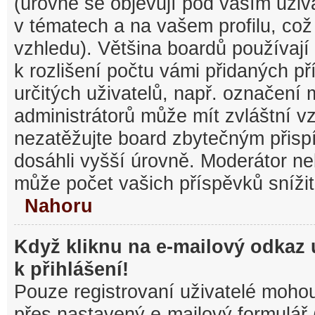
(úrovně se objevují pod vaším uži
v tématech a na vašem profilu, což
vzhledu). Většina boardů používají
k rozlišení počtu vámi přidaných pří
určitých uživatelů, např. označení
administrátorů může mít zvláštní v
nezatěžujte board zbytečným přisp
dosáhli vyšší úrovně. Moderátor ne
může počet vašich příspěvků snížit
Nahoru
Když kliknu na e-mailový odkaz 
k přihlášení!
Pouze registrovaní uživatelé mohou
přes nastavený e-mailový formulář 