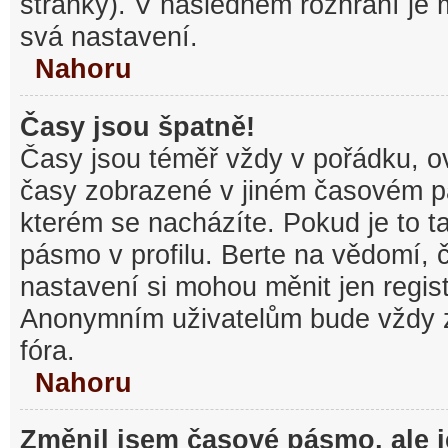
stránky). V následném rozhraní je
svá nastavení.
Nahoru
Časy jsou špatně!
Časy jsou téměř vždy v pořádku, ov
časy zobrazené v jiném časovém p
kterém se nacházíte. Pokud je to t
pásmo v profilu. Berte na vědomí,
nastavení si mohou měnit jen regist
Anonymním uživatelům bude vždy 
fóra.
Nahoru
Změnil jsem časové pásmo, ale je