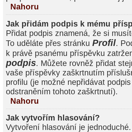
Nahoru
Jak přidám podpis k mému přís
Přidat podpis znamená, že si musíte
Profil
To uděláte přes stránku
. Po
k právě psanému příspěvku zatrže
podpis
. Můžete rovněž přidat ste
vaše příspěvky zaškrtnutím přísluš
profilu (je možné nepřidávat podp
odstraněním tohoto zaškrtnutí).
Nahoru
Jak vytvořím hlasování?
Vytvoření hlasování je jednoduché.