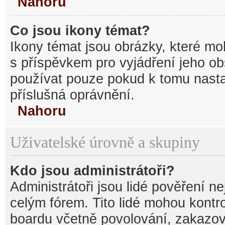
Nahoru
Co jsou ikony témat?
Ikony témat jsou obrázky, které mo
s příspěvkem pro vyjádření jeho o
používat pouze pokud k tomu nastav
příslušná oprávnění.
Nahoru
Uživatelské úrovně a skupiny
Kdo jsou administrátoři?
Administrátoři jsou lidé pověření n
celým fórem. Tito lidé mohou kontr
boardu včetně povolování, zakazová