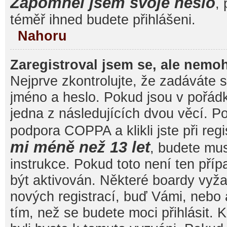
Zapomněl jsem svoje heslo
, 
téměř ihned budete přihlášeni.
Nahoru
Zaregistroval jsem se, ale nemoh
Nejprve zkontrolujte, že zadáváte 
jméno a heslo. Pokud jsou v pořád
jedna z následujících dvou věcí. 
podpora COPPA a klikli jste při reg
mi méně než 13 let
, budete mu
instrukce. Pokud toto není ten pří
být aktivován. Některé boardy vyža
nových registrací, buď Vámi, nebo
tím, než se budete moci přihlásit. K