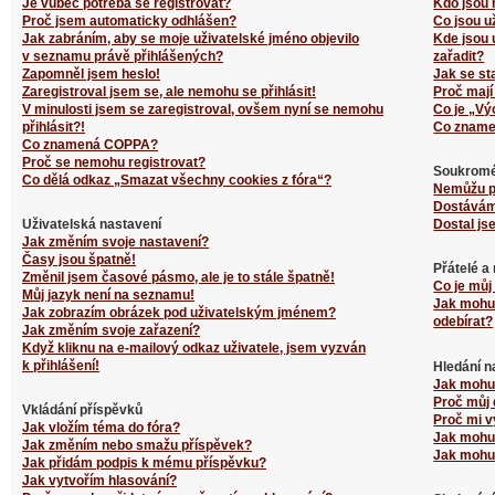
Je vůbec potřeba se registrovat?
Kdo jsou 
Proč jsem automaticky odhlášen?
Co jsou u
Jak zabráním, aby se moje uživatelské jméno objevilo
Kde jsou 
v seznamu právě přihlášených?
zařadit?
Zapomněl jsem heslo!
Jak se st
Zaregistroval jsem se, ale nemohu se přihlásit!
Proč mají
V minulosti jsem se zaregistroval, ovšem nyní se nemohu
Co je „Vý
přihlásit?!
Co zname
Co znamená COPPA?
Proč se nemohu registrovat?
Soukromé
Co dělá odkaz „Smazat všechny cookies z fóra“?
Nemůžu p
Dostávám
Uživatelská nastavení
Dostal js
Jak změním svoje nastavení?
Časy jsou špatně!
Přátelé a
Změnil jsem časové pásmo, ale je to stále špatně!
Co je můj
Můj jazyk není na seznamu!
Jak mohu 
Jak zobrazím obrázek pod uživatelským jménem?
odebírat?
Jak změním svoje zařazení?
Když kliknu na e-mailový odkaz uživatele, jsem vyzván
k přihlášení!
Hledání n
Jak mohu 
Proč můj 
Vkládání příspěvků
Proč mi v
Jak vložím téma do fóra?
Jak mohu 
Jak změním nebo smažu příspěvek?
Jak mohu 
Jak přidám podpis k mému příspěvku?
Jak vytvořím hlasování?