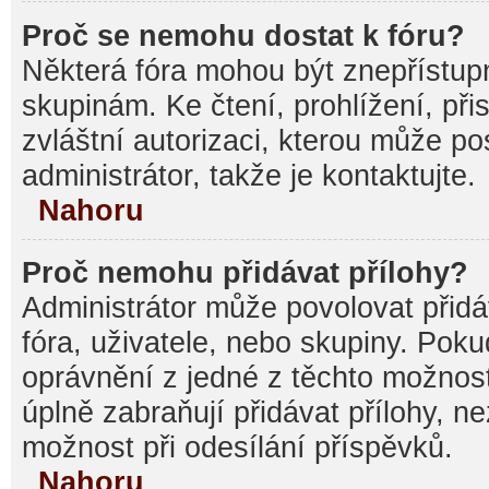
Proč se nemohu dostat k fóru?
Některá fóra mohou být znepřístupn
skupinám. Ke čtení, prohlížení, při
zvláštní autorizaci, kterou může p
administrátor, takže je kontaktujte.
Nahoru
Proč nemohu přidávat přílohy?
Administrátor může povolovat přidáv
fóra, uživatele, nebo skupiny. Pok
oprávnění z jedné z těchto možnost
úplně zabraňují přidávat přílohy, n
možnost při odesílání příspěvků.
Nahoru