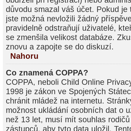
důvodu smazal váš účet. Pokud je t
jste možná nevložili žádný příspěve
pravidelně odstraňují uživatelé, kte
se zmenšila velikost databáze. Zku
znovu a zapojte se do diskuzí.
Nahoru
Co znamená COPPA?
COPPA, neboli Child Online Privacy
1998 je zákon ve Spojených Státec
chránit mládež na internetu. Stránk
možnost ukládání osobních dat o už
než 13 let, musí mít souhlas rodi
zástupců, aby tyto data uložil. Ten