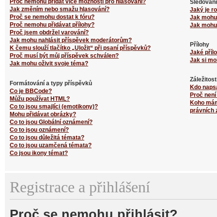
Proč nemohu přidat více možností pro hlasování?
Sledování
Jak změním nebo smažu hlasování?
Jaký je r
Proč se nemohu dostat k fóru?
Jak mohu 
Proč nemohu přidávat přílohy?
Jak mohu 
Proč jsem obdržel varování?
Jak mohu nahlásit příspěvek moderátorům?
Přílohy
K čemu slouží tlačítko „Uložit“ při psaní příspěvků?
Jaké příl
Proč musí být můj příspěvek schválen?
Jak si mo
Jak mohu oživit svoje téma?
Záležitos
Formátování a typy příspěvků
Kdo naps
Co je BBCode?
Proč není
Můžu používat HTML?
Koho mám 
Co to jsou smajlíci (emotikony)?
právních 
Mohu přidávat obrázky?
Co to jsou Globální oznámení?
Co to jsou oznámení?
Co to jsou důležitá témata?
Co to jsou uzamčená témata?
Co jsou ikony témat?
Registrace a přihlášení
Proč se nemohu přihlásit?