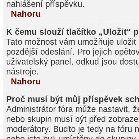
nahlášení příspěvku.
Nahoru
K čemu slouží tlačítko „Uložit“ 
Tato možnost vám umožňuje uložit 
pozdější odeslání. Pro jejich opěto
uživatelský panel, odkud jsou dost
nástroje.
Nahoru
Proč musí být můj příspěvek sc
Administrátor fóra může nastavit, ž
nebo skupin musí být před zobraz
moderátory. Buďto je tedy na fóru 
nebo jste byli umístěny do skupiny,