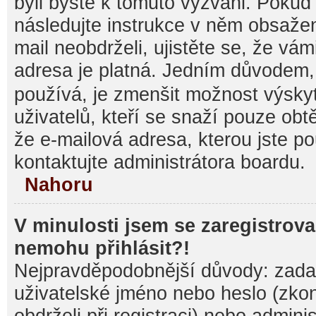
byli byste k tomuto vyzváni. Pokud
následujte instrukce v něm obsažen
mail neobdrželi, ujistěte se, že vá
adresa je platná. Jedním důvodem,
používá, je zmenšit možnost výsk
uživatelů, kteří se snaží pouze obtěž
že e-mailová adresa, kterou jste pou
kontaktujte administrátora boardu.
Nahoru
V minulosti jsem se zaregistrova
nemohu přihlásit?!
Nejpravděpodobnější důvody: zadal
uživatelské jméno nebo heslo (zkontr
obdrželi při registraci) nebo admini