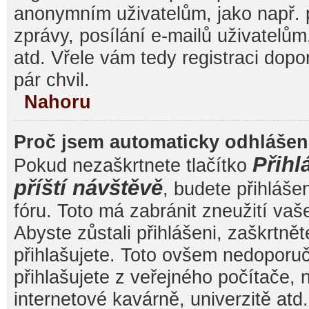
anonymním uživatelům, jako např. 
zprávy, posílání e-mailů uživatelům
atd. Vřele vám tedy registraci dop
pár chvil.
Nahoru
Proč jsem automaticky odhláše
Přihl
Pokud nezaškrtnete tlačítko
příští návštěvě
, budete přihláše
fóru. Toto má zabránit zneužití va
Abyste zůstali přihlášeni, zaškrtnět
přihlašujete. Toto ovšem nedoporu
přihlašujete z veřejného počítače, 
internetové kavárně, univerzitě atd.