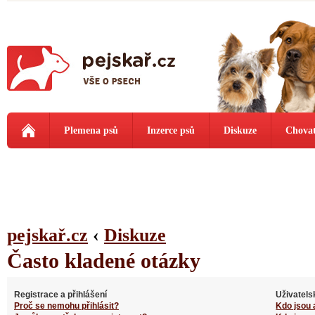
Plemena psů
Inzerce psů
Diskuze
Chovat
pejskař.cz
‹
Diskuze
Často kladené otázky
Registrace a přihlášení
Uživatels
Proč se nemohu přihlásit?
Kdo jsou 