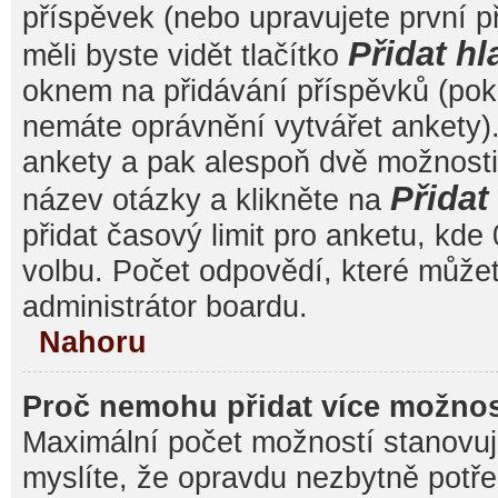
příspěvek (nebo upravujete první 
Přidat hl
měli byste vidět tlačítko
oknem na přidávání příspěvků (poku
nemáte oprávnění vytvářet ankety).
ankety a pak alespoň dvě možnost
Přida
název otázky a klikněte na
přidat časový limit pro anketu, k
volbu. Počet odpovědí, které můžet
administrátor boardu.
Nahoru
Proč nemohu přidat více možnos
Maximální počet možností stanovuje
myslíte, že opravdu nezbytně potře