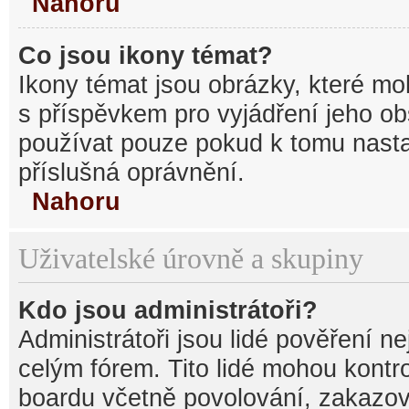
Nahoru
Co jsou ikony témat?
Ikony témat jsou obrázky, které mo
s příspěvkem pro vyjádření jeho o
používat pouze pokud k tomu nastav
příslušná oprávnění.
Nahoru
Uživatelské úrovně a skupiny
Kdo jsou administrátoři?
Administrátoři jsou lidé pověření n
celým fórem. Tito lidé mohou kontr
boardu včetně povolování, zakazová