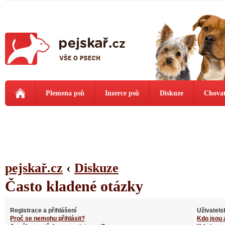
Plemena psů
Inzerce psů
Diskuze
Chovat
pejskař.cz
‹
Diskuze
Často kladené otázky
Registrace a přihlášení
Uživatels
Proč se nemohu přihlásit?
Kdo jsou 