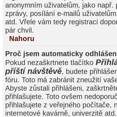
anonymním uživatelům, jako např. 
zprávy, posílání e-mailů uživatelům
atd. Vřele vám tedy registraci dop
pár chvil.
Nahoru
Proč jsem automaticky odhláše
Přihl
Pokud nezaškrtnete tlačítko
příští návštěvě
, budete přihláše
fóru. Toto má zabránit zneužití va
Abyste zůstali přihlášeni, zaškrtnět
přihlašujete. Toto ovšem nedoporu
přihlašujete z veřejného počítače, 
internetové kavárně, univerzitě atd.