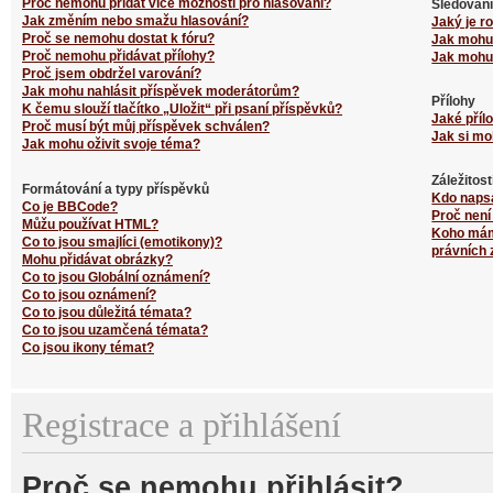
Proč nemohu přidat více možností pro hlasování?
Sledování
Jak změním nebo smažu hlasování?
Jaký je r
Proč se nemohu dostat k fóru?
Jak mohu 
Proč nemohu přidávat přílohy?
Jak mohu 
Proč jsem obdržel varování?
Jak mohu nahlásit příspěvek moderátorům?
Přílohy
K čemu slouží tlačítko „Uložit“ při psaní příspěvků?
Jaké příl
Proč musí být můj příspěvek schválen?
Jak si mo
Jak mohu oživit svoje téma?
Záležitos
Formátování a typy příspěvků
Kdo naps
Co je BBCode?
Proč není
Můžu používat HTML?
Koho mám 
Co to jsou smajlíci (emotikony)?
právních 
Mohu přidávat obrázky?
Co to jsou Globální oznámení?
Co to jsou oznámení?
Co to jsou důležitá témata?
Co to jsou uzamčená témata?
Co jsou ikony témat?
Registrace a přihlášení
Proč se nemohu přihlásit?