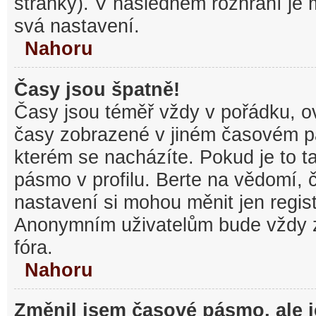
stránky). V následném rozhraní je
svá nastavení.
Nahoru
Časy jsou špatně!
Časy jsou téměř vždy v pořádku, ov
časy zobrazené v jiném časovém p
kterém se nacházíte. Pokud je to t
pásmo v profilu. Berte na vědomí,
nastavení si mohou měnit jen regist
Anonymním uživatelům bude vždy 
fóra.
Nahoru
Změnil jsem časové pásmo, ale je