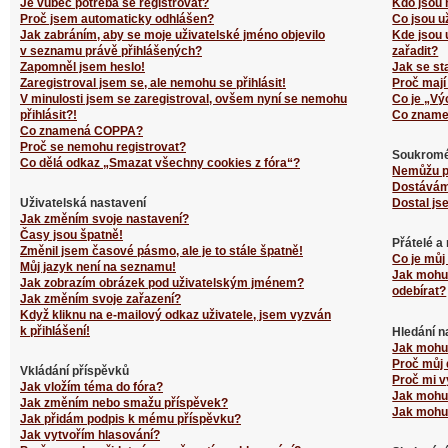
Je vůbec potřeba se registrovat?
Kdo jsou 
Proč jsem automaticky odhlášen?
Co jsou u
Jak zabráním, aby se moje uživatelské jméno objevilo
Kde jsou 
v seznamu právě přihlášených?
zařadit?
Zapomněl jsem heslo!
Jak se st
Zaregistroval jsem se, ale nemohu se přihlásit!
Proč mají
V minulosti jsem se zaregistroval, ovšem nyní se nemohu
Co je „Vý
přihlásit?!
Co zname
Co znamená COPPA?
Proč se nemohu registrovat?
Soukromé
Co dělá odkaz „Smazat všechny cookies z fóra“?
Nemůžu p
Dostávám
Uživatelská nastavení
Dostal js
Jak změním svoje nastavení?
Časy jsou špatně!
Přátelé a
Změnil jsem časové pásmo, ale je to stále špatně!
Co je můj
Můj jazyk není na seznamu!
Jak mohu 
Jak zobrazím obrázek pod uživatelským jménem?
odebírat?
Jak změním svoje zařazení?
Když kliknu na e-mailový odkaz uživatele, jsem vyzván
k přihlášení!
Hledání n
Jak mohu 
Proč můj 
Vkládání příspěvků
Proč mi v
Jak vložím téma do fóra?
Jak mohu 
Jak změním nebo smažu příspěvek?
Jak mohu 
Jak přidám podpis k mému příspěvku?
Jak vytvořím hlasování?