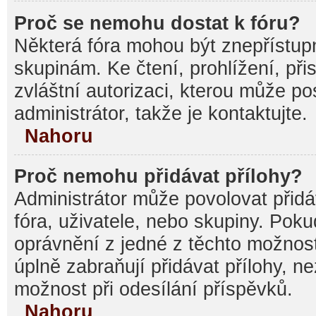
Proč se nemohu dostat k fóru?
Některá fóra mohou být znepřístupn
skupinám. Ke čtení, prohlížení, při
zvláštní autorizaci, kterou může p
administrátor, takže je kontaktujte.
Nahoru
Proč nemohu přidávat přílohy?
Administrátor může povolovat přidáv
fóra, uživatele, nebo skupiny. Pok
oprávnění z jedné z těchto možnost
úplně zabraňují přidávat přílohy, n
možnost při odesílání příspěvků.
Nahoru