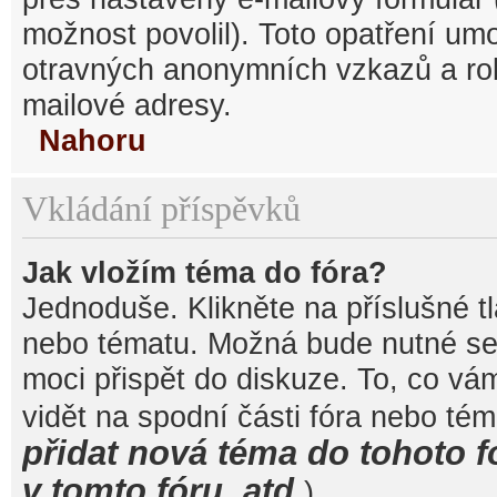
možnost povolil). Toto opatření um
otravných anonymních vzkazů a robo
mailové adresy.
Nahoru
Vkládání příspěvků
Jak vložím téma do fóra?
Jednoduše. Klikněte na příslušné t
nebo tématu. Možná bude nutné se 
moci přispět do diskuze. To, co vá
vidět na spodní části fóra nebo té
přidat nová téma do tohoto f
v tomto fóru, atd.
).