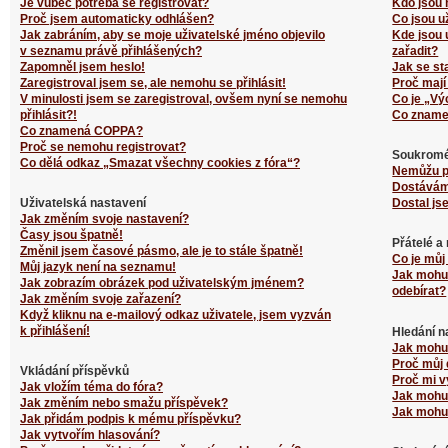
Je vůbec potřeba se registrovat?
Kdo jsou 
Proč jsem automaticky odhlášen?
Co jsou u
Jak zabráním, aby se moje uživatelské jméno objevilo
Kde jsou 
v seznamu právě přihlášených?
zařadit?
Zapomněl jsem heslo!
Jak se st
Zaregistroval jsem se, ale nemohu se přihlásit!
Proč mají
V minulosti jsem se zaregistroval, ovšem nyní se nemohu
Co je „Vý
přihlásit?!
Co zname
Co znamená COPPA?
Proč se nemohu registrovat?
Soukromé
Co dělá odkaz „Smazat všechny cookies z fóra“?
Nemůžu p
Dostávám
Uživatelská nastavení
Dostal js
Jak změním svoje nastavení?
Časy jsou špatně!
Přátelé a
Změnil jsem časové pásmo, ale je to stále špatně!
Co je můj
Můj jazyk není na seznamu!
Jak mohu 
Jak zobrazím obrázek pod uživatelským jménem?
odebírat?
Jak změním svoje zařazení?
Když kliknu na e-mailový odkaz uživatele, jsem vyzván
k přihlášení!
Hledání n
Jak mohu 
Proč můj 
Vkládání příspěvků
Proč mi v
Jak vložím téma do fóra?
Jak mohu 
Jak změním nebo smažu příspěvek?
Jak mohu 
Jak přidám podpis k mému příspěvku?
Jak vytvořím hlasování?