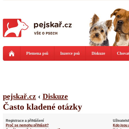
Plemena psů
Inzerce psů
Diskuze
Chovat
pejskař.cz
‹
Diskuze
Často kladené otázky
Registrace a přihlášení
Uživatels
Proč se nemohu přihlásit?
Kdo jsou 