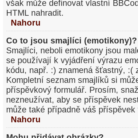
však může definovat vlastní BBCo
HTML nahradit.
Nahoru
Co to jsou smajlíci (emotikony)?
Smajlíci, neboli emotikony jsou mal
se používají k vyjádření výrazu em
kódu, např. :) znamená šťastný, :
Kompletní seznam smajlíků si může
příspěvkový formulář. Prosím, snaž
nezneužívat, aby se příspěvek nest
může také případně váš příspěvek 
Nahoru
Mohu přidávat obrázky?