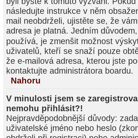
byli byste k tomuto vyzváni. Pokud
následujte instrukce v něm obsažen
mail neobdrželi, ujistěte se, že vá
adresa je platná. Jedním důvodem,
používá, je zmenšit možnost výsk
uživatelů, kteří se snaží pouze obtěž
že e-mailová adresa, kterou jste pou
kontaktujte administrátora boardu.
Nahoru
V minulosti jsem se zaregistrova
nemohu přihlásit?!
Nejpravděpodobnější důvody: zadal
uživatelské jméno nebo heslo (zkontr
obdrželi při registraci) nebo admini