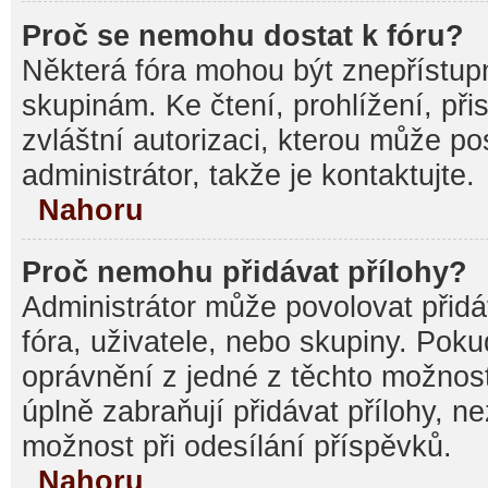
Proč se nemohu dostat k fóru?
Některá fóra mohou být znepřístupn
skupinám. Ke čtení, prohlížení, při
zvláštní autorizaci, kterou může p
administrátor, takže je kontaktujte.
Nahoru
Proč nemohu přidávat přílohy?
Administrátor může povolovat přidáv
fóra, uživatele, nebo skupiny. Pok
oprávnění z jedné z těchto možnost
úplně zabraňují přidávat přílohy, n
možnost při odesílání příspěvků.
Nahoru