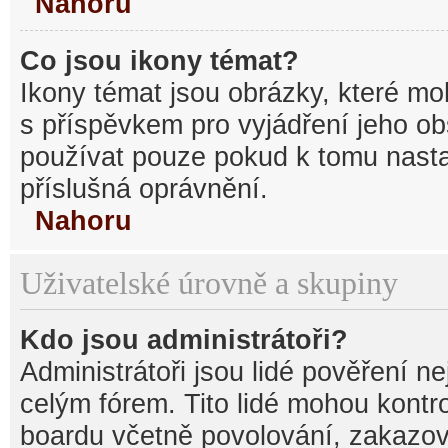
Nahoru
Co jsou ikony témat?
Ikony témat jsou obrázky, které mo
s příspěvkem pro vyjádření jeho o
používat pouze pokud k tomu nastav
příslušná oprávnění.
Nahoru
Uživatelské úrovně a skupiny
Kdo jsou administrátoři?
Administrátoři jsou lidé pověření n
celým fórem. Tito lidé mohou kontr
boardu včetně povolování, zakazová