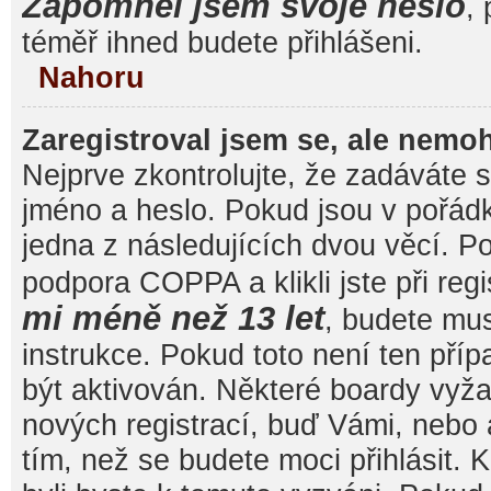
Zapomněl jsem svoje heslo
, 
téměř ihned budete přihlášeni.
Nahoru
Zaregistroval jsem se, ale nemoh
Nejprve zkontrolujte, že zadáváte 
jméno a heslo. Pokud jsou v pořád
jedna z následujících dvou věcí. 
podpora COPPA a klikli jste při reg
mi méně než 13 let
, budete mu
instrukce. Pokud toto není ten pří
být aktivován. Některé boardy vyža
nových registrací, buď Vámi, nebo
tím, než se budete moci přihlásit. K