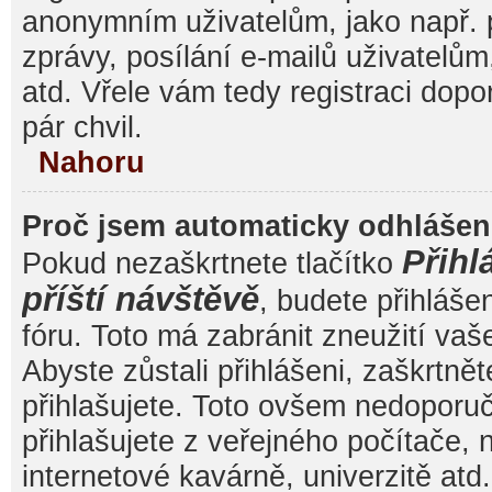
anonymním uživatelům, jako např. 
zprávy, posílání e-mailů uživatelům
atd. Vřele vám tedy registraci dop
pár chvil.
Nahoru
Proč jsem automaticky odhláše
Přihl
Pokud nezaškrtnete tlačítko
příští návštěvě
, budete přihláše
fóru. Toto má zabránit zneužití va
Abyste zůstali přihlášeni, zaškrtnět
přihlašujete. Toto ovšem nedoporu
přihlašujete z veřejného počítače, 
internetové kavárně, univerzitě atd.