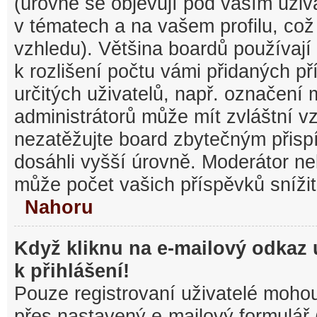
(úrovně se objevují pod vaším uži
v tématech a na vašem profilu, což
vzhledu). Většina boardů používají
k rozlišení počtu vámi přidaných pří
určitých uživatelů, např. označení
administrátorů může mít zvláštní v
nezatěžujte board zbytečným přisp
dosáhli vyšší úrovně. Moderátor ne
může počet vašich příspěvků snížit
Nahoru
Když kliknu na e-mailový odkaz 
k přihlášení!
Pouze registrovaní uživatelé mohou
přes nastavený e-mailový formulář 