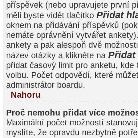
příspěvek (nebo upravujete první 
Přidat hl
měli byste vidět tlačítko
oknem na přidávání příspěvků (poku
nemáte oprávnění vytvářet ankety).
ankety a pak alespoň dvě možnost
Přida
název otázky a klikněte na
přidat časový limit pro anketu, k
volbu. Počet odpovědí, které můžet
administrátor boardu.
Nahoru
Proč nemohu přidat více možnos
Maximální počet možností stanovuje
myslíte, že opravdu nezbytně potře