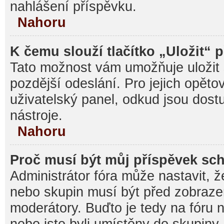
nahlášení příspěvku.
Nahoru
K čemu slouží tlačítko „Uložit“ 
Tato možnost vám umožňuje uložit 
pozdější odeslání. Pro jejich opěto
uživatelský panel, odkud jsou dost
nástroje.
Nahoru
Proč musí být můj příspěvek sc
Administrátor fóra může nastavit, ž
nebo skupin musí být před zobraz
moderátory. Buďto je tedy na fóru 
nebo jste byli umístěny do skupiny,