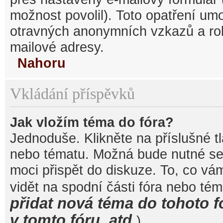
možnost povolil). Toto opatření um
otravných anonymních vzkazů a robo
mailové adresy.
Nahoru
Vkládání příspěvků
Jak vložím téma do fóra?
Jednoduše. Klikněte na příslušné t
nebo tématu. Možná bude nutné se 
moci přispět do diskuze. To, co vá
vidět na spodní části fóra nebo té
přidat nová téma do tohoto f
v tomto fóru, atd.
).