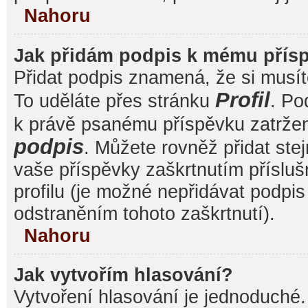
Nahoru
Jak přidám podpis k mému přís
Přidat podpis znamená, že si musíte
Profil
To uděláte přes stránku
. Po
k právě psanému příspěvku zatrže
podpis
. Můžete rovněž přidat ste
vaše příspěvky zaškrtnutím přísluš
profilu (je možné nepřidávat podp
odstraněním tohoto zaškrtnutí).
Nahoru
Jak vytvořím hlasování?
Vytvoření hlasování je jednoduché.