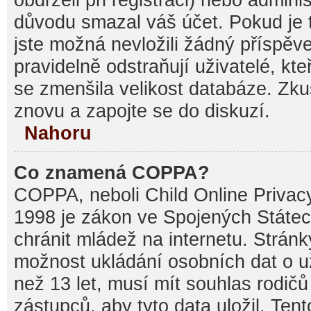
důvodu smazal váš účet. Pokud je t
jste možná nevložili žádný příspěve
pravidelně odstraňují uživatelé, kte
se zmenšila velikost databáze. Zku
znovu a zapojte se do diskuzí.
Nahoru
Co znamená COPPA?
COPPA, neboli Child Online Privacy
1998 je zákon ve Spojených Státec
chránit mládež na internetu. Stránk
možnost ukládání osobních dat o už
než 13 let, musí mít souhlas rodi
zástupců, aby tyto data uložil. Ten