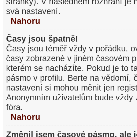
stránky). V následném rozhraní je
svá nastavení.
Nahoru
Časy jsou špatně!
Časy jsou téměř vždy v pořádku, ov
časy zobrazené v jiném časovém p
kterém se nacházíte. Pokud je to t
pásmo v profilu. Berte na vědomí,
nastavení si mohou měnit jen regist
Anonymním uživatelům bude vždy 
fóra.
Nahoru
Změnil jsem časové pásmo, ale je