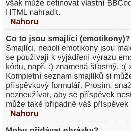
však může definovat vlastní BBCo
HTML nahradit.
Nahoru
Co to jsou smajlíci (emotikony)?
Smajlíci, neboli emotikony jsou mal
se používají k vyjádření výrazu em
kódu, např. :) znamená šťastný, :
Kompletní seznam smajlíků si může
příspěvkový formulář. Prosím, snaž
nezneužívat, aby se příspěvek nest
může také případně váš příspěvek 
Nahoru
Mohu přidávat obrázky?