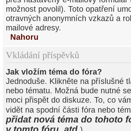
možnost povolil). Toto opatření um
otravných anonymních vzkazů a robo
mailové adresy.
Nahoru
Vkládání příspěvků
Jak vložím téma do fóra?
Jednoduše. Klikněte na příslušné t
nebo tématu. Možná bude nutné se 
moci přispět do diskuze. To, co vá
vidět na spodní části fóra nebo té
přidat nová téma do tohoto f
v tomto fóru, atd.
).