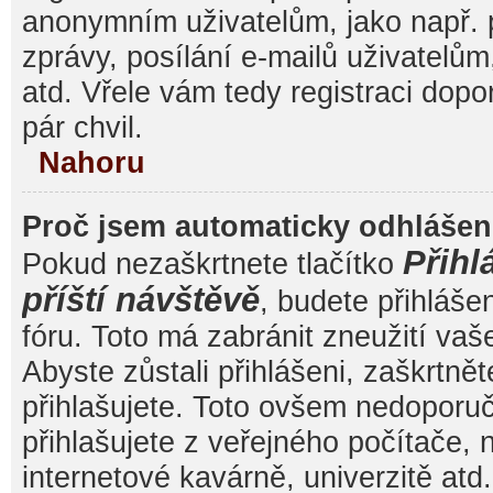
anonymním uživatelům, jako např. 
zprávy, posílání e-mailů uživatelům
atd. Vřele vám tedy registraci dop
pár chvil.
Nahoru
Proč jsem automaticky odhláše
Přihl
Pokud nezaškrtnete tlačítko
příští návštěvě
, budete přihláše
fóru. Toto má zabránit zneužití va
Abyste zůstali přihlášeni, zaškrtnět
přihlašujete. Toto ovšem nedoporu
přihlašujete z veřejného počítače, 
internetové kavárně, univerzitě atd.