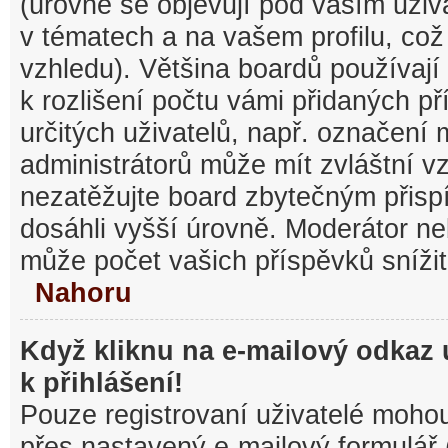
(úrovně se objevují pod vaším uži
v tématech a na vašem profilu, což
vzhledu). Většina boardů používají
k rozlišení počtu vámi přidaných pří
určitých uživatelů, např. označení
administrátorů může mít zvláštní v
nezatěžujte board zbytečným přisp
dosáhli vyšší úrovně. Moderátor ne
může počet vašich příspěvků snížit
Nahoru
Když kliknu na e-mailový odkaz 
k přihlášení!
Pouze registrovaní uživatelé mohou
přes nastavený e-mailový formulář 