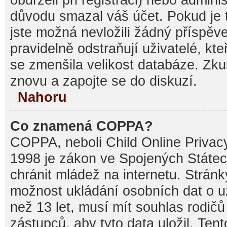
důvodu smazal váš účet. Pokud je t
jste možná nevložili žádný příspěve
pravidelně odstraňují uživatelé, kte
se zmenšila velikost databáze. Zku
znovu a zapojte se do diskuzí.
Nahoru
Co znamená COPPA?
COPPA, neboli Child Online Privacy
1998 je zákon ve Spojených Státec
chránit mládež na internetu. Stránk
možnost ukládání osobních dat o už
než 13 let, musí mít souhlas rodi
zástupců, aby tyto data uložil. Ten