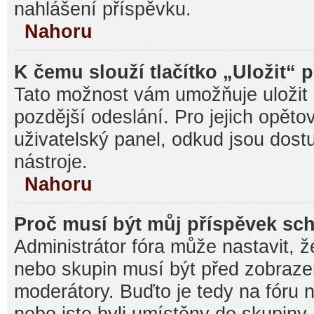
nahlášení příspěvku.
Nahoru
K čemu slouží tlačítko „Uložit“ 
Tato možnost vám umožňuje uložit 
pozdější odeslání. Pro jejich opěto
uživatelský panel, odkud jsou dost
nástroje.
Nahoru
Proč musí být můj příspěvek sc
Administrátor fóra může nastavit, ž
nebo skupin musí být před zobraz
moderátory. Buďto je tedy na fóru 
nebo jste byli umístěny do skupiny,