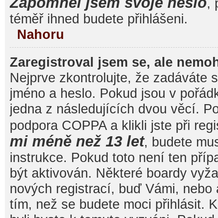
Zapomněl jsem svoje heslo
, 
téměř ihned budete přihlášeni.
Nahoru
Zaregistroval jsem se, ale nemoh
Nejprve zkontrolujte, že zadáváte 
jméno a heslo. Pokud jsou v pořád
jedna z následujících dvou věcí. 
podpora COPPA a klikli jste při reg
mi méně než 13 let
, budete mu
instrukce. Pokud toto není ten pří
být aktivován. Některé boardy vyža
nových registrací, buď Vámi, nebo
tím, než se budete moci přihlásit. K