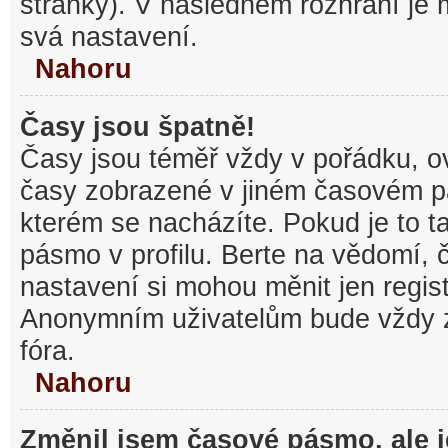
stránky). V následném rozhraní je
svá nastavení.
Nahoru
Časy jsou špatně!
Časy jsou téměř vždy v pořádku, ov
časy zobrazené v jiném časovém p
kterém se nacházíte. Pokud je to t
pásmo v profilu. Berte na vědomí,
nastavení si mohou měnit jen regist
Anonymním uživatelům bude vždy 
fóra.
Nahoru
Změnil jsem časové pásmo, ale je