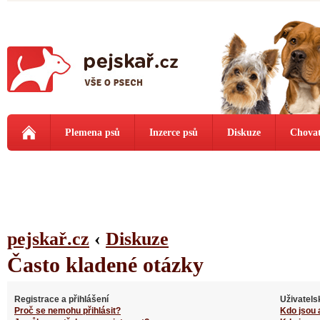
Plemena psů
Inzerce psů
Diskuze
Chovat
pejskař.cz
‹
Diskuze
Často kladené otázky
Registrace a přihlášení
Uživatels
Proč se nemohu přihlásit?
Kdo jsou 