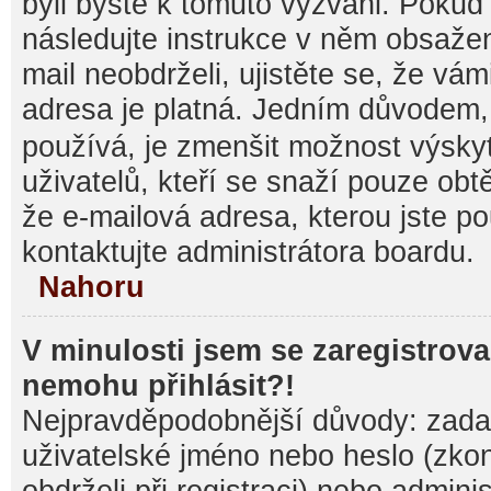
byli byste k tomuto vyzváni. Pokud
následujte instrukce v něm obsažen
mail neobdrželi, ujistěte se, že vá
adresa je platná. Jedním důvodem,
používá, je zmenšit možnost výsk
uživatelů, kteří se snaží pouze obtěž
že e-mailová adresa, kterou jste pou
kontaktujte administrátora boardu.
Nahoru
V minulosti jsem se zaregistrova
nemohu přihlásit?!
Nejpravděpodobnější důvody: zadal
uživatelské jméno nebo heslo (zkontr
obdrželi při registraci) nebo admini