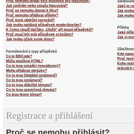
Proč nemohu přidat více možností pro hlasování?
Sledování
Jak změním nebo smažu hlasování?
Jaký je r
Proč se nemohu dostat k fóru?
Jak mohu 
Proč nemohu přidávat přílohy?
Jak mohu 
Proč jsem obdržel varování?
Jak mohu nahlásit příspěvek moderátorům?
Přílohy
K čemu slouží tlačítko „Uložit“ při psaní příspěvků?
Jaké příl
Proč musí být můj příspěvek schválen?
Jak si mo
Jak mohu oživit svoje téma?
Záležitos
Formátování a typy příspěvků
Kdo naps
Co je BBCode?
Proč není
Můžu používat HTML?
Koho mám 
Co to jsou smajlíci (emotikony)?
právních 
Mohu přidávat obrázky?
Co to jsou Globální oznámení?
Co to jsou oznámení?
Co to jsou důležitá témata?
Co to jsou uzamčená témata?
Co jsou ikony témat?
Registrace a přihlášení
Proč se nemohu přihlásit?