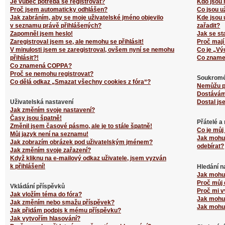
Je vůbec potřeba se registrovat?
Kdo jsou 
Proč jsem automaticky odhlášen?
Co jsou u
Jak zabráním, aby se moje uživatelské jméno objevilo
Kde jsou 
v seznamu právě přihlášených?
zařadit?
Zapomněl jsem heslo!
Jak se st
Zaregistroval jsem se, ale nemohu se přihlásit!
Proč mají
V minulosti jsem se zaregistroval, ovšem nyní se nemohu
Co je „Vý
přihlásit?!
Co zname
Co znamená COPPA?
Proč se nemohu registrovat?
Soukromé
Co dělá odkaz „Smazat všechny cookies z fóra“?
Nemůžu p
Dostávám
Uživatelská nastavení
Dostal js
Jak změním svoje nastavení?
Časy jsou špatně!
Přátelé a
Změnil jsem časové pásmo, ale je to stále špatně!
Co je můj
Můj jazyk není na seznamu!
Jak mohu 
Jak zobrazím obrázek pod uživatelským jménem?
odebírat?
Jak změním svoje zařazení?
Když kliknu na e-mailový odkaz uživatele, jsem vyzván
k přihlášení!
Hledání n
Jak mohu 
Proč můj 
Vkládání příspěvků
Proč mi v
Jak vložím téma do fóra?
Jak mohu 
Jak změním nebo smažu příspěvek?
Jak mohu 
Jak přidám podpis k mému příspěvku?
Jak vytvořím hlasování?