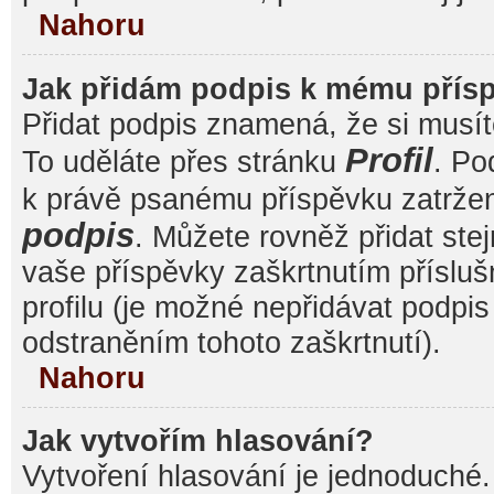
Nahoru
Jak přidám podpis k mému přís
Přidat podpis znamená, že si musíte
Profil
To uděláte přes stránku
. Po
k právě psanému příspěvku zatrže
podpis
. Můžete rovněž přidat ste
vaše příspěvky zaškrtnutím přísluš
profilu (je možné nepřidávat podp
odstraněním tohoto zaškrtnutí).
Nahoru
Jak vytvořím hlasování?
Vytvoření hlasování je jednoduché.