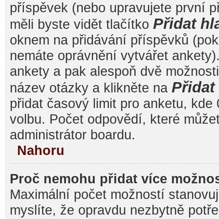
příspěvek (nebo upravujete první 
Přidat hl
měli byste vidět tlačítko
oknem na přidávání příspěvků (poku
nemáte oprávnění vytvářet ankety).
ankety a pak alespoň dvě možnost
Přida
název otázky a klikněte na
přidat časový limit pro anketu, k
volbu. Počet odpovědí, které můžet
administrátor boardu.
Nahoru
Proč nemohu přidat více možnos
Maximální počet možností stanovuje
myslíte, že opravdu nezbytně potře