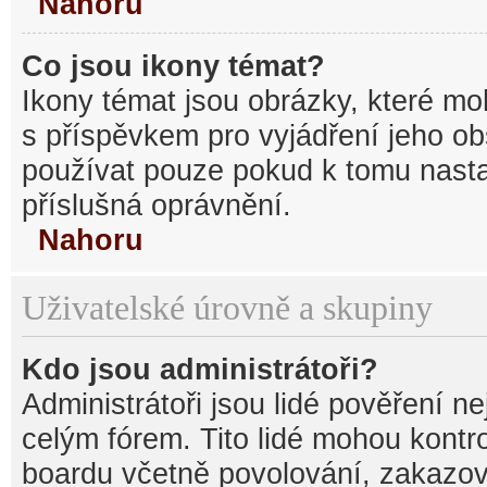
Nahoru
Co jsou ikony témat?
Ikony témat jsou obrázky, které mo
s příspěvkem pro vyjádření jeho o
používat pouze pokud k tomu nastav
příslušná oprávnění.
Nahoru
Uživatelské úrovně a skupiny
Kdo jsou administrátoři?
Administrátoři jsou lidé pověření n
celým fórem. Tito lidé mohou kontr
boardu včetně povolování, zakazová