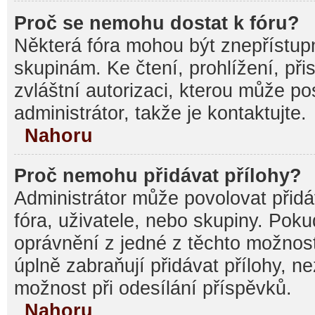
Proč se nemohu dostat k fóru?
Některá fóra mohou být znepřístupn
skupinám. Ke čtení, prohlížení, při
zvláštní autorizaci, kterou může p
administrátor, takže je kontaktujte.
Nahoru
Proč nemohu přidávat přílohy?
Administrátor může povolovat přidáv
fóra, uživatele, nebo skupiny. Pok
oprávnění z jedné z těchto možnost
úplně zabraňují přidávat přílohy, n
možnost při odesílání příspěvků.
Nahoru