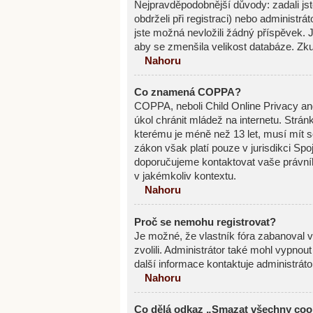
Nejpravděpodobnější důvody: zadali jste
obdrželi při registraci) nebo administr
jste možná nevložili žádný příspěvek. Je
aby se zmenšila velikost databáze. Zku
Nahoru
Co znamená COPPA?
COPPA, neboli Child Online Privacy an
úkol chránit mládež na internetu. Strán
kterému je méně než 13 let, musí mít s
zákon však platí pouze v jurisdikci Spoje
doporučujeme kontaktovat vaše právn
v jakémkoliv kontextu.
Nahoru
Proč se nemohu registrovat?
Je možné, že vlastník fóra zabanoval va
zvolili. Administrátor také mohl vypnou
další informace kontaktuje administráto
Nahoru
Co dělá odkaz „Smazat všechny cook