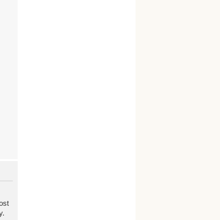
ost
y.