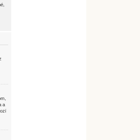
né,
z
om,
a a
ozí