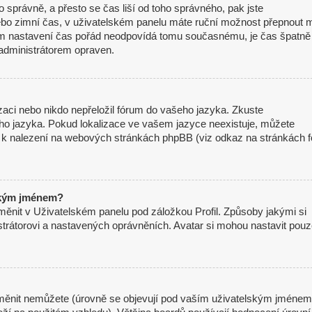
mo správně, a přesto se čas liší od toho správného, pak jste
nebo zimní čas, v uživatelském panelu máte ruční možnost přepnout 
m nastavení čas pořád neodpovídá tomu současnému, je čas špatně
administrátorem opraven.
izaci nebo nikdo nepřeložil fórum do vašeho jazyka. Zkuste
eho jazyka. Pokud lokalizace ve vašem jazyce neexistuje, můžete
je k nalezení na webových stránkách phpBB (viz odkaz na stránkách f
ským jménem?
měnit v Uživatelském panelu pod záložkou Profil. Způsoby jakými si
strátorovi a nastavených oprávněních. Avatar si mohou nastavit pou
měnit nemůžete (úrovně se objevují pod vaším uživatelským jménem