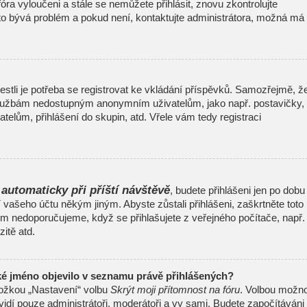
 fóra vyloučeni a stále se nemůžete přihlásit, znovu zkontrolujte
to bývá problém a pokud není, kontaktujte administrátora, možná má
jestli je potřeba se registrovat ke vkládání příspěvků. Samozřejmě, ž
 službám nedostupným anonymním uživatelům, jako např. postavičky,
telům, přihlášení do skupin, atd. Vřele vám tedy registraci
 automaticky při příští návštěvě
, budete přihlášeni jen po dobu
í vašeho účtu někým jiným. Abyste zůstali přihlášeni, zaškrtněte toto
šem nedoporučujeme, když se přihlašujete z veřejného počítače, např.
itě atd.
ké jméno objevilo v seznamu právě přihlášených?
ložkou „Nastavení“ volbu
Skrýt moji přítomnost na fóru
. Volbou možno
uvidí pouze administrátoři, moderátoři a vy sami. Budete započítáváni