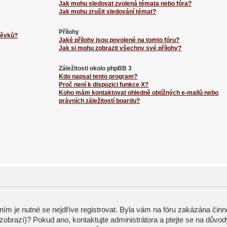
Jak mohu sledovat zvolená témata nebo fóra?
Jak mohu zrušit sledování témat?
Přílohy
spěvků?
Jaké přílohy jsou povolené na tomto fóru?
Jak si mohu zobrazit všechny své přílohy?
Záležitosti okolo phpBB 3
Kdo napsal tento program?
Proč není k dispozici funkce X?
Koho mám kontaktovat ohledně obtížných e-mailů nebo
právních záležitostí boardu?
ením je nutné se nejdříve registrovat. Byla vám na fóru zakázána činn
zobrazí)? Pokud ano, kontaktujte administrátora a ptejte se na důvod