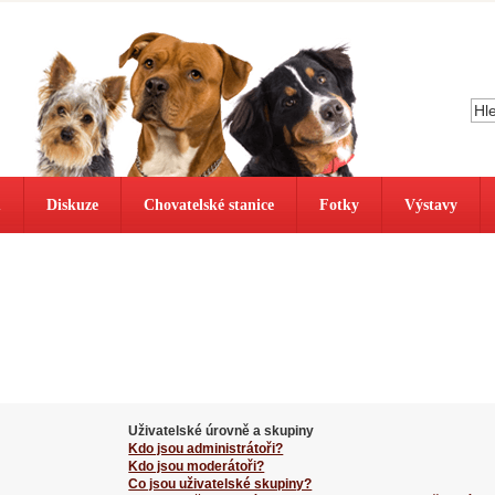
ů
Diskuze
Chovatelské stanice
Fotky
Výstavy
Uživatelské úrovně a skupiny
Kdo jsou administrátoři?
Kdo jsou moderátoři?
Co jsou uživatelské skupiny?