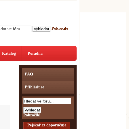
Pokročilé
Katalog
Poradna
FAQ
Přihlásit se
Pokročilé
Pejskař.cz doporučuje