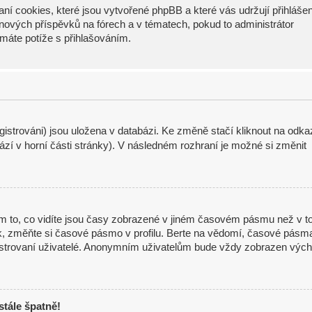
ní cookies, které jsou vytvořené phpBB a které vás udržují přihláše
í nových příspěvků na fórech a v tématech, pokud to administrátor
máte potíže s přihlašováním.
istrováni) jsou uložena v databázi. Ke změně stačí kliknout na odka
zí v horní části stránky). V následném rozhraní je možné si změnit
m to, co vidíte jsou časy zobrazené v jiném časovém pásmu než v t
ak, změňte si časové pásmo v profilu. Berte na vědomí, časové pásm
gistrovaní uživatelé. Anonymním uživatelům bude vždy zobrazen vých
stále špatně!