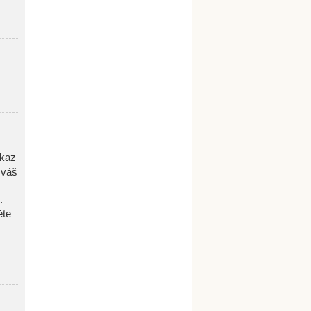
dkaz
 váš
.
ěte