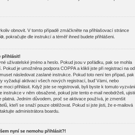
oliv obnovit. V tomto případě zmáčkněte na přihlašovací stránce
lo
, pokračujte dle instrukcí a téměř ihned budete přihlášeni.
přihlásit!
ávné uživatelské jméno a heslo. Pokud jsou v pořádku, pak se mohla
í. Pokud je umožněna podpora COPPA a klikli jste při registraci na o
 muset následovat zaslané instrukce. Pokud toto není ten případ, pak
y vyžadují aktivaci všech nových registrací, buď Vámi, nebo
moci přihlásit. Když jste se registrovali, byli byste k tomuto vyzváni
 instrukce v něm obsažené, pokud jste tento e-mail neobdrželi, ujist
e platná. Jedním důvodem, proč se aktivace používá, je zmenšit
elů, kteří se snaží pouze obtěžovat. Pokud si jste jisti, že e-mailová
ntaktujte administrátora boardu.
všem nyní se nemohu přihlásit?!