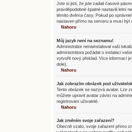
Jste si jisti, že jste zadali časové pás
pravděpodobně špatně nastavili letní 
těmito dvěma časy. Pokud po správné
nastaven přímo na serveru a musí být 
Nahoru
Můj jazyk není na seznamu!
Administrátor nenainstaloval vaši lokal
administrátora požádat o instalaci vaš
vytvořit nový překlad. Více informací 
dole).
Nahoru
Jak zobrazím obrázek pod uživatel
Tento obrázek se nazývá avatar. Lze z
můžete upravit avatar závisí na admini
registrovaní uživatelé.
Nahoru
Jak změním svoje zařazení?
Obecně vzato, svoje zařazení přímo z