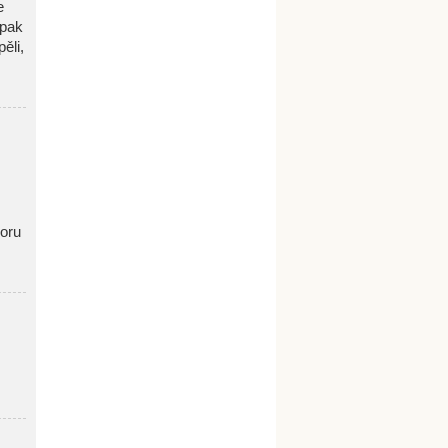
e
 pak
ěli,
oru