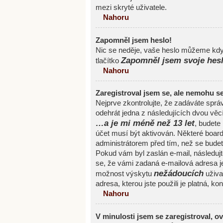
mezi skryté uživatele.
Nahoru
Zapomněl jsem heslo!
Nic se neděje, vaše heslo můžeme kdyk
Zapomněl jsem svoje hes
tlačítko
Nahoru
Zaregistroval jsem se, ale nemohu se 
Nejprve zkontrolujte, že zadáváte spr
odehrát jedna z následujících dvou věc
…a je mi méně než 13 let
, budete
účet musí být aktivován. Některé board
administrátorem před tím, než se budete 
Pokud vám byl zaslán e-mail, následujte
se, že vámi zadaná e-mailová adresa j
nežádoucích
možnost výskytu
uživat
adresa, kterou jste použili je platná, ko
Nahoru
V minulosti jsem se zaregistroval, o