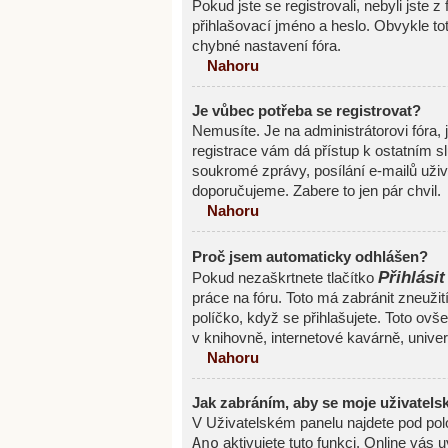
Pokud jste se registrovali, nebyli jste z
přihlašovací jméno a heslo. Obvykle to
chybné nastavení fóra.
Nahoru
Je vůbec potřeba se registrovat?
Nemusíte. Je na administrátorovi fóra, 
registrace vám dá přístup k ostatním
soukromé zprávy, posílání e-mailů uživa
doporučujeme. Zabere to jen pár chvil.
Nahoru
Proč jsem automaticky odhlášen?
Přihlásit
Pokud nezaškrtnete tlačítko
práce na fóru. Toto má zabránit zneužit
políčko, když se přihlašujete. Toto ov
v knihovně, internetové kavárně, univerz
Nahoru
Jak zabráním, aby se moje uživatels
V Uživatelském panelu najdete pod po
Ano
aktivujete tuto funkci. Online vás 