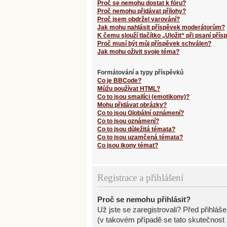
Proč se nemohu dostat k fóru?
Proč nemohu přidávat přílohy?
Proč jsem obdržel varování?
Jak mohu nahlásit příspěvek moderátorům?
K čemu slouží tlačítko „Uložit“ při psaní pří
Proč musí být můj příspěvek schválen?
Jak mohu oživit svoje téma?
Formátování a typy příspěvků
Co je BBCode?
Můžu používat HTML?
Co to jsou smajlíci (emotikony)?
Mohu přidávat obrázky?
Co to jsou Globální oznámení?
Co to jsou oznámení?
Co to jsou důležitá témata?
Co to jsou uzamčená témata?
Co jsou ikony témat?
Registrace a přihlášení
Proč se nemohu přihlásit?
Už jste se zaregistrovali? Před přihláš
(v takovém případě se tato skutečnost 