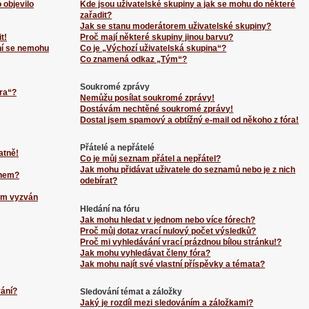
 objevilo
Kde jsou uživatelské skupiny a jak se mohu do některé
zařadit?
Jak se stanu moderátorem uživatelské skupiny?
t!
Proč mají některé skupiny jinou barvu?
ní se nemohu
Co je „Výchozí uživatelská skupina“?
Co znamená odkaz „Tým“?
Soukromé zprávy
ra“?
Nemůžu posílat soukromé zprávy!
Dostávám nechtěné soukromé zprávy!
Dostal jsem spamový a obtížný e-mail od někoho z fóra!
Přátelé a nepřátelé
atně!
Co je můj seznam přátel a nepřátel?
Jak mohu přidávat uživatele do seznamů nebo je z nich
énem?
odebírat?
sem vyzván
Hledání na fóru
Jak mohu hledat v jednom nebo více fórech?
Proč můj dotaz vrací nulový počet výsledků?
Proč mi vyhledávání vrací prázdnou bílou stránku!?
Jak mohu vyhledávat členy fóra?
Jak mohu najít své vlastní příspěvky a témata?
vání?
Sledování témat a záložky
Jaký je rozdíl mezi sledováním a záložkami?