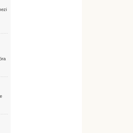
mezi
óra
ze