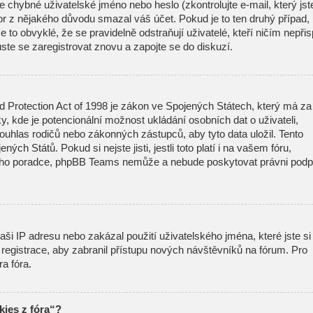
 chybné uživatelské jméno nebo heslo (zkontrolujte e-mail, který jst
átor z nějakého důvodu smazal váš účet. Pokud je to ten druhý případ,
 to obvyklé, že se pravidelně odstraňují uživatelé, kteří ničím nepřisp
ste se zaregistrovat znovu a zapojte se do diskuzí.
d Protection Act of 1998 je zákon ve Spojených Státech, který má za
ky, kde je potencionální možnost ukládání osobních dat o uživateli,
ouhlas rodičů nebo zákonných zástupců, aby tyto data uložil. Tento
ných Států. Pokud si nejste jisti, jestli toto platí i na vašem fóru,
ího poradce, phpBB Teams nemůže a nebude poskytovat právni podp
ši IP adresu nebo zakázal použití uživatelského jména, které jste si
t registrace, aby zabranil přístupu nových návštěvníků na fórum. Pro
ra fóra.
ies z fóra“?