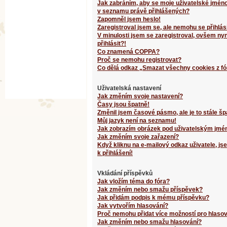
Jak zabráním, aby se moje uživatelské jméno
v seznamu právě přihlášených?
Zapomněl jsem heslo!
Zaregistroval jsem se, ale nemohu se přihlási
V minulosti jsem se zaregistroval, ovšem ny
přihlásit?!
Co znamená COPPA?
Proč se nemohu registrovat?
Co dělá odkaz „Smazat všechny cookies z fó
Uživatelská nastavení
Jak změním svoje nastavení?
Časy jsou špatně!
Změnil jsem časové pásmo, ale je to stále šp
Můj jazyk není na seznamu!
Jak zobrazím obrázek pod uživatelským jm
Jak změním svoje zařazení?
Když kliknu na e-mailový odkaz uživatele, j
k přihlášení!
Vkládání příspěvků
Jak vložím téma do fóra?
Jak změním nebo smažu příspěvek?
Jak přidám podpis k mému příspěvku?
Jak vytvořím hlasování?
Proč nemohu přidat více možností pro hlaso
Jak změním nebo smažu hlasování?