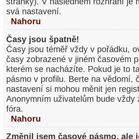
stránky). V následném rozhraní je
svá nastavení.
Nahoru
Časy jsou špatně!
Časy jsou téměř vždy v pořádku, ov
časy zobrazené v jiném časovém p
kterém se nacházíte. Pokud je to t
pásmo v profilu. Berte na vědomí,
nastavení si mohou měnit jen regist
Anonymním uživatelům bude vždy 
fóra.
Nahoru
Změnil jsem časové pásmo, ale je