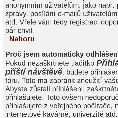
anonymním uživatelům, jako např. 
zprávy, posílání e-mailů uživatelům
atd. Vřele vám tedy registraci dop
pár chvil.
Nahoru
Proč jsem automaticky odhláše
Přihl
Pokud nezaškrtnete tlačítko
příští návštěvě
, budete přihláše
fóru. Toto má zabránit zneužití va
Abyste zůstali přihlášeni, zaškrtnět
přihlašujete. Toto ovšem nedoporu
přihlašujete z veřejného počítače, 
internetové kavárně, univerzitě atd.