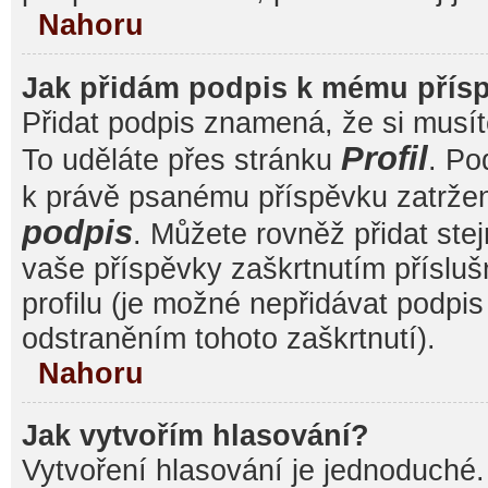
Nahoru
Jak přidám podpis k mému přís
Přidat podpis znamená, že si musíte
Profil
To uděláte přes stránku
. Po
k právě psanému příspěvku zatrže
podpis
. Můžete rovněž přidat ste
vaše příspěvky zaškrtnutím přísluš
profilu (je možné nepřidávat podp
odstraněním tohoto zaškrtnutí).
Nahoru
Jak vytvořím hlasování?
Vytvoření hlasování je jednoduché.