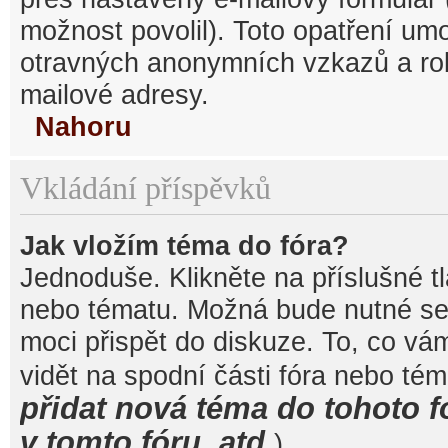
možnost povolil). Toto opatření um
otravných anonymních vzkazů a robo
mailové adresy.
Nahoru
Vkládání příspěvků
Jak vložím téma do fóra?
Jednoduše. Klikněte na příslušné t
nebo tématu. Možná bude nutné se 
moci přispět do diskuze. To, co vá
vidět na spodní části fóra nebo té
přidat nová téma do tohoto f
v tomto fóru, atd.
).