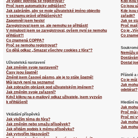
Je vůbec potřeba se registrovat?
Kdo jsou 
Proč jsem automaticky odhlášen?
Co jsou u
Jak zabráním, aby se moje uživatelské jméno objevilo
Kde jsou 
v seznamu právě přihlášených?
zařadit?
Zapomněl jsem heslo!
Jak se st
Zaregistroval jsem se, ale nemohu se přihlásit!
Proč mají
V minulosti jsem se zaregistroval, ovšem nyní se nemohu
Co je „Vý
přihlásit?!
Co zname
Co znamená COPPA?
Proč se nemohu registrovat?
Soukromé
Co dělá odkaz „Smazat všechny cookies z fóra“?
Nemůžu p
Dostávám
Uživatelská nastavení
Dostal js
Jak změním svoje nastavení?
Časy jsou špatně!
Přátelé a
Změnil jsem časové pásmo, ale je to stále špatně!
Co je můj
Můj jazyk není na seznamu!
Jak mohu 
Jak zobrazím obrázek pod uživatelským jménem?
odebírat?
Jak změním svoje zařazení?
Když kliknu na e-mailový odkaz uživatele, jsem vyzván
k přihlášení!
Hledání n
Jak mohu 
Proč můj 
Vkládání příspěvků
Proč mi v
Jak vložím téma do fóra?
Jak mohu 
Jak změním nebo smažu příspěvek?
Jak mohu 
Jak přidám podpis k mému příspěvku?
Jak vytvořím hlasování?