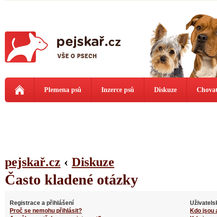
Plemena psů
Inzerce psů
Diskuze
Chovat
pejskař.cz
‹
Diskuze
Často kladené otázky
Registrace a přihlášení
Uživatels
Proč se nemohu přihlásit?
Kdo jsou 