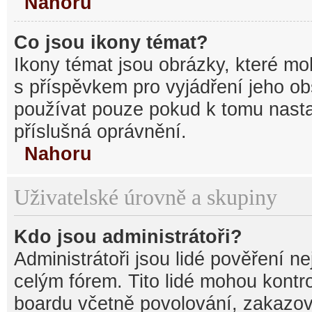
Nahoru
Co jsou ikony témat?
Ikony témat jsou obrázky, které mo
s příspěvkem pro vyjádření jeho o
používat pouze pokud k tomu nastav
příslušná oprávnění.
Nahoru
Uživatelské úrovně a skupiny
Kdo jsou administrátoři?
Administrátoři jsou lidé pověření n
celým fórem. Tito lidé mohou kontr
boardu včetně povolování, zakazová