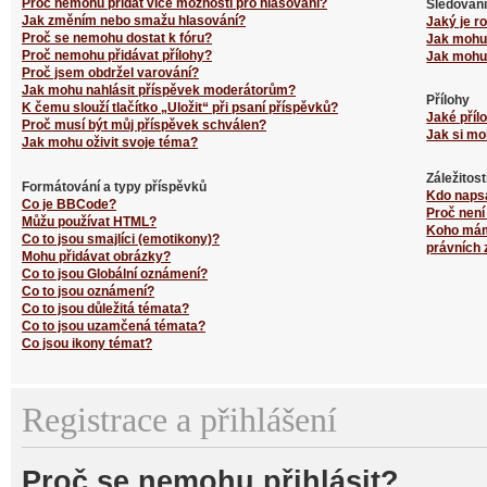
Proč nemohu přidat více možností pro hlasování?
Sledování
Jak změním nebo smažu hlasování?
Jaký je r
Proč se nemohu dostat k fóru?
Jak mohu 
Proč nemohu přidávat přílohy?
Jak mohu 
Proč jsem obdržel varování?
Jak mohu nahlásit příspěvek moderátorům?
Přílohy
K čemu slouží tlačítko „Uložit“ při psaní příspěvků?
Jaké příl
Proč musí být můj příspěvek schválen?
Jak si mo
Jak mohu oživit svoje téma?
Záležitos
Formátování a typy příspěvků
Kdo naps
Co je BBCode?
Proč není
Můžu používat HTML?
Koho mám 
Co to jsou smajlíci (emotikony)?
právních 
Mohu přidávat obrázky?
Co to jsou Globální oznámení?
Co to jsou oznámení?
Co to jsou důležitá témata?
Co to jsou uzamčená témata?
Co jsou ikony témat?
Registrace a přihlášení
Proč se nemohu přihlásit?