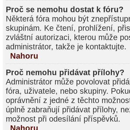
Proč se nemohu dostat k fóru?
Některá fóra mohou být znepřístupn
skupinám. Ke čtení, prohlížení, při
zvláštní autorizaci, kterou může p
administrátor, takže je kontaktujte.
Nahoru
Proč nemohu přidávat přílohy?
Administrátor může povolovat přidáv
fóra, uživatele, nebo skupiny. Pok
oprávnění z jedné z těchto možnost
úplně zabraňují přidávat přílohy, n
možnost při odesílání příspěvků.
Nahoru