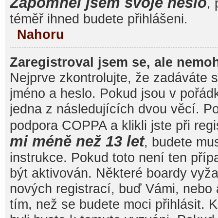
Zapomněl jsem svoje heslo
, 
téměř ihned budete přihlášeni.
Nahoru
Zaregistroval jsem se, ale nemoh
Nejprve zkontrolujte, že zadáváte 
jméno a heslo. Pokud jsou v pořád
jedna z následujících dvou věcí. 
podpora COPPA a klikli jste při reg
mi méně než 13 let
, budete mu
instrukce. Pokud toto není ten pří
být aktivován. Některé boardy vyža
nových registrací, buď Vámi, nebo
tím, než se budete moci přihlásit. K