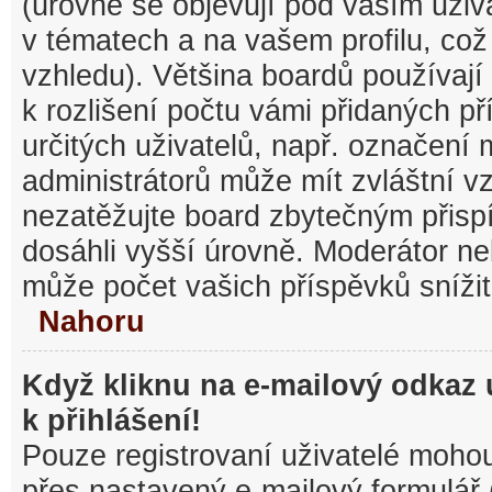
(úrovně se objevují pod vaším uži
v tématech a na vašem profilu, což
vzhledu). Většina boardů používají
k rozlišení počtu vámi přidaných pří
určitých uživatelů, např. označení
administrátorů může mít zvláštní v
nezatěžujte board zbytečným přisp
dosáhli vyšší úrovně. Moderátor ne
může počet vašich příspěvků snížit
Nahoru
Když kliknu na e-mailový odkaz 
k přihlášení!
Pouze registrovaní uživatelé mohou
přes nastavený e-mailový formulář 