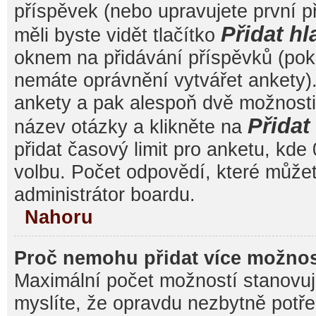
příspěvek (nebo upravujete první 
Přidat hl
měli byste vidět tlačítko
oknem na přidávání příspěvků (poku
nemáte oprávnění vytvářet ankety).
ankety a pak alespoň dvě možnost
Přida
název otázky a klikněte na
přidat časový limit pro anketu, k
volbu. Počet odpovědí, které můžet
administrátor boardu.
Nahoru
Proč nemohu přidat více možnos
Maximální počet možností stanovuje
myslíte, že opravdu nezbytně potře