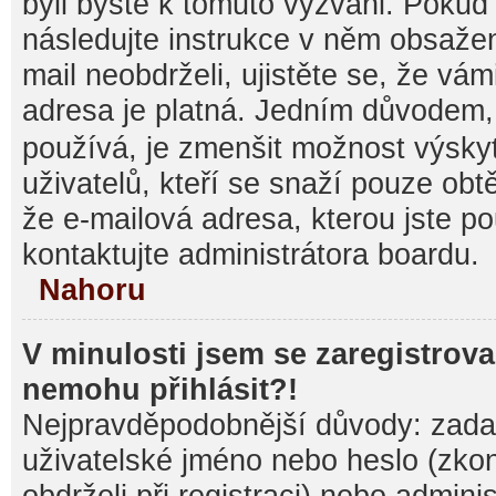
byli byste k tomuto vyzváni. Pokud
následujte instrukce v něm obsažen
mail neobdrželi, ujistěte se, že vá
adresa je platná. Jedním důvodem,
používá, je zmenšit možnost výsk
uživatelů, kteří se snaží pouze obtěž
že e-mailová adresa, kterou jste pou
kontaktujte administrátora boardu.
Nahoru
V minulosti jsem se zaregistrova
nemohu přihlásit?!
Nejpravděpodobnější důvody: zadal
uživatelské jméno nebo heslo (zkontr
obdrželi při registraci) nebo admini