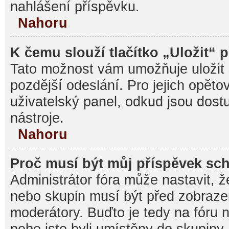
nahlášení příspěvku.
Nahoru
K čemu slouží tlačítko „Uložit“ 
Tato možnost vám umožňuje uložit 
pozdější odeslání. Pro jejich opěto
uživatelský panel, odkud jsou dost
nástroje.
Nahoru
Proč musí být můj příspěvek sc
Administrátor fóra může nastavit, ž
nebo skupin musí být před zobraz
moderátory. Buďto je tedy na fóru 
nebo jste byli umístěny do skupiny,