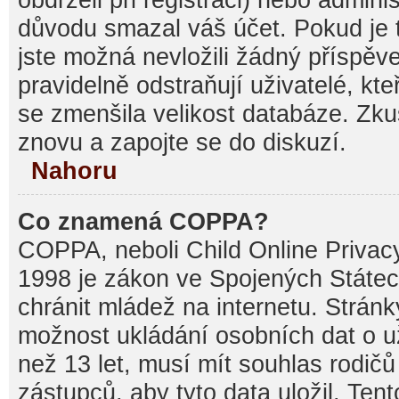
důvodu smazal váš účet. Pokud je t
jste možná nevložili žádný příspěve
pravidelně odstraňují uživatelé, kte
se zmenšila velikost databáze. Zku
znovu a zapojte se do diskuzí.
Nahoru
Co znamená COPPA?
COPPA, neboli Child Online Privacy
1998 je zákon ve Spojených Státec
chránit mládež na internetu. Stránk
možnost ukládání osobních dat o už
než 13 let, musí mít souhlas rodi
zástupců, aby tyto data uložil. Ten