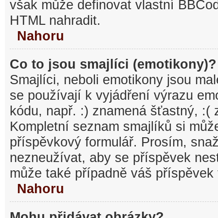
však může definovat vlastní BBCo
HTML nahradit.
Nahoru
Co to jsou smajlíci (emotikony)?
Smajlíci, neboli emotikony jsou mal
se používají k vyjádření výrazu em
kódu, např. :) znamená šťastný, :
Kompletní seznam smajlíků si může
příspěvkový formulář. Prosím, snaž
nezneužívat, aby se příspěvek nest
může také případně váš příspěvek 
Nahoru
Mohu přidávat obrázky?