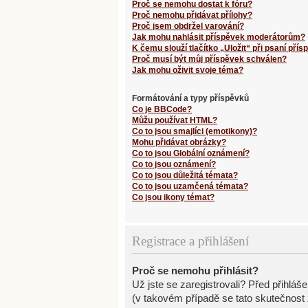
Proč se nemohu dostat k fóru?
Proč nemohu přidávat přílohy?
Proč jsem obdržel varování?
Jak mohu nahlásit příspěvek moderátorům?
K čemu slouží tlačítko „Uložit“ při psaní pří
Proč musí být můj příspěvek schválen?
Jak mohu oživit svoje téma?
Formátování a typy příspěvků
Co je BBCode?
Můžu používat HTML?
Co to jsou smajlíci (emotikony)?
Mohu přidávat obrázky?
Co to jsou Globální oznámení?
Co to jsou oznámení?
Co to jsou důležitá témata?
Co to jsou uzamčená témata?
Co jsou ikony témat?
Registrace a přihlášení
Proč se nemohu přihlásit?
Už jste se zaregistrovali? Před přihláš
(v takovém případě se tato skutečnost 