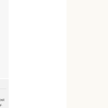
ost
y.