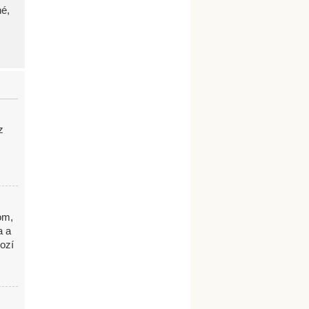
né,
z
om,
a a
ozí