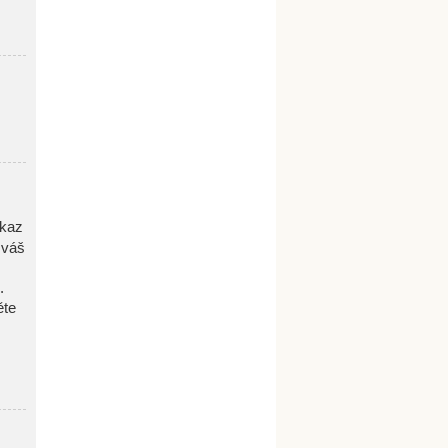
dkaz
 váš
.
ěte