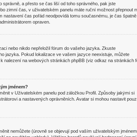
mo správně, a přesto se čas liší od toho správného, pak jste
nebo zimní čas, v uživatelském panelu máte ruční možnost přepnout 
m nastavení čas pořád neodpovídá tomu současnému, je čas špatně
administrátorem opraven.
izaci nebo nikdo nepřeložil fórum do vašeho jazyka. Zkuste
eho jazyka. Pokud lokalizace ve vašem jazyce neexistuje, můžete
je k nalezení na webových stránkách phpBB (viz odkaz na stránkách f
ským jménem?
měnit v Uživatelském panelu pod záložkou Profil. Způsoby jakými si
strátorovi a nastavených oprávněních. Avatar si mohou nastavit pou
měnit nemůžete (úrovně se objevují pod vaším uživatelským jménem