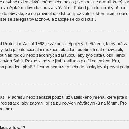
 chybné uživatelské jméno nebo heslo (zkontrolujte e-mail, který jst
átor z nějakého důvodu smazal váš účet. Pokud je to ten druhý případ,
 to obvyklé, že se pravidelně odstraňují uživatelé, kteří ničím nepřisp
ste se zaregistrovat znovu a zapojte se do diskuzí.
d Protection Act of 1998 je zákon ve Spojených Státech, který má za
ky, kde je potencionální možnost ukládání osobních dat o uživateli,
ouhlas rodičů nebo zákonných zástupců, aby tyto data uložil. Tento
ných Států. Pokud si nejste jisti, jestli toto platí i na vašem fóru,
ího poradce, phpBB Teams nemůže a nebude poskytovat právni podp
ši IP adresu nebo zakázal použití uživatelského jména, které jste si
t registrace, aby zabranil přístupu nových návštěvníků na fórum. Pro
ra fóra.
ies z fóra“?