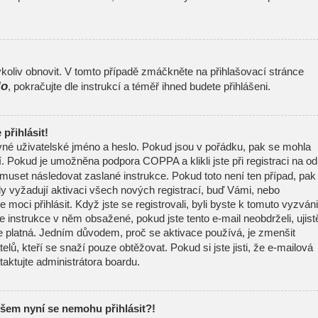
oliv obnovit. V tomto případě zmáčkněte na přihlašovací stránce
lo
, pokračujte dle instrukcí a téměř ihned budete přihlášeni.
přihlásit!
ávné uživatelské jméno a heslo. Pokud jsou v pořádku, pak se mohla
í. Pokud je umožněna podpora COPPA a klikli jste při registraci na o
 muset následovat zaslané instrukce. Pokud toto není ten případ, pak
y vyžadují aktivaci všech nových registrací, buď Vámi, nebo
moci přihlásit. Když jste se registrovali, byli byste k tomuto vyzváni
 instrukce v něm obsažené, pokud jste tento e-mail neobdrželi, ujist
e platná. Jedním důvodem, proč se aktivace používá, je zmenšit
elů, kteří se snaží pouze obtěžovat. Pokud si jste jisti, že e-mailová
ntaktujte administrátora boardu.
všem nyní se nemohu přihlásit?!