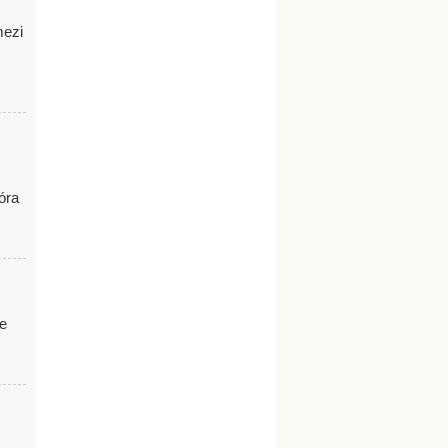
mezi
óra
ze