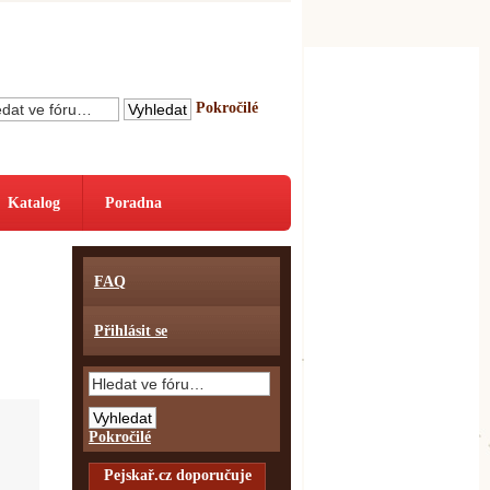
Pokročilé
Katalog
Poradna
FAQ
Přihlásit se
Pokročilé
Pejskař.cz doporučuje