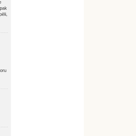
e
 pak
ěli,
oru