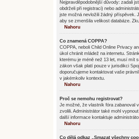
Nejpravděpodobnější důvody: zadali jste
obdrželi při registraci) nebo administr
jste možná nevložili žádný příspěvek. Je
aby se zmenšila velikost databáze. Zku
Nahoru
Co znamená COPPA?
COPPA, neboli Child Online Privacy an
úkol chránit mládež na internetu. Strán
kterému je méně než 13 let, musí mít s
zákon však platí pouze v jurisdikci Spoje
doporučujeme kontaktovat vaše právn
v jakémkoliv kontextu.
Nahoru
Proč se nemohu registrovat?
Je možné, že vlastník fóra zabanoval va
zvolili. Administrátor také mohl vypnou
další informace kontaktuje administráto
Nahoru
Co dělá odkaz „Smazat všechny cook