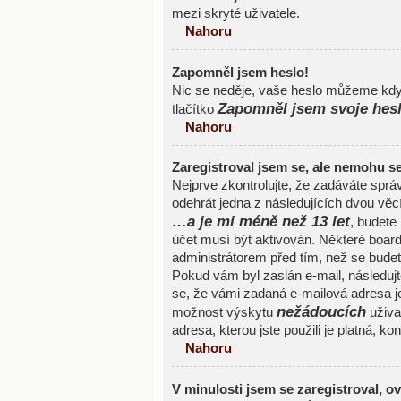
mezi skryté uživatele.
Nahoru
Zapomněl jsem heslo!
Nic se neděje, vaše heslo můžeme kdyk
Zapomněl jsem svoje hes
tlačítko
Nahoru
Zaregistroval jsem se, ale nemohu se 
Nejprve zkontrolujte, že zadáváte spr
odehrát jedna z následujících dvou věc
…a je mi méně než 13 let
, budete
účet musí být aktivován. Některé board
administrátorem před tím, než se budete 
Pokud vám byl zaslán e-mail, následujte
se, že vámi zadaná e-mailová adresa j
nežádoucích
možnost výskytu
uživat
adresa, kterou jste použili je platná, ko
Nahoru
V minulosti jsem se zaregistroval, o