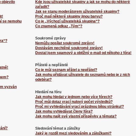
 objevilo
Kde jsou uživatelské skupiny a jak se mohu do některé
zařadit?
Jak se stanu moderátorem uživatelské skupiny?
t!
Proč mají některé skupiny jinou barvu?
ní se nemohu
Co je „Výchozí uživatelská skupina“?
Co znamená odkaz „Tým“?
Soukromé zprávy
ra“?
Nemůžu posílat soukromé zprávy!
Dostávám nechtěné soukromé zprávy!
Dostal jsem spamový a obtížný e-mail od někoho z fóra!
Přátelé a nepřátelé
atně!
Co je můj seznam přátel a nepřátel?
Jak mohu přidávat uživatele do seznamů nebo je z nich
énem?
odebírat?
sem vyzván
Hledání na fóru
Jak mohu hledat v jednom nebo více fórech?
Proč můj dotaz vrací nulový počet výsledků?
Proč mi vyhledávání vrací prázdnou bílou stránku!?
Jak mohu vyhledávat členy fóra?
Jak mohu najít své vlastní příspěvky a témata?
vání?
Sledování témat a záložky
Jaký je rozdíl mezi sledováním a záložkami?