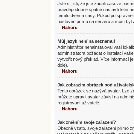
Jste si jisti, že jste zadali časové pás
pravděpodobně špatně nastavili letní 
těmito dvěma časy. Pokud po správné
nastaven přímo na serveru a musí být 
Nahoru
Můj jazyk není na seznamu!
Administrátor nenainstaloval vaši lokal
administrátora požádat o instalaci vaš
vytvořit nový překlad. Více informací 
dole).
Nahoru
Jak zobrazím obrázek pod uživatel
Tento obrázek se nazývá avatar. Lze z
můžete upravit avatar závisí na admini
registrovaní uživatelé.
Nahoru
Jak změním svoje zařazení?
Obecně vzato, svoje zařazení přímo z