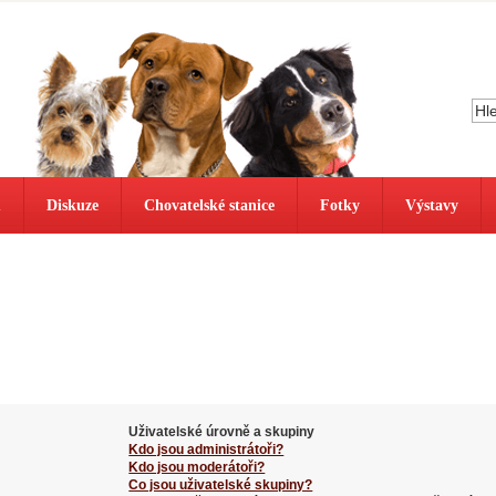
ů
Diskuze
Chovatelské stanice
Fotky
Výstavy
Uživatelské úrovně a skupiny
Kdo jsou administrátoři?
Kdo jsou moderátoři?
Co jsou uživatelské skupiny?