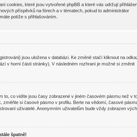
ní cookies, které jsou vytvořené phpBB a které vás udržují přihláše
í nových příspěvků na fórech a v tématech, pokud to administrátor
máte potíže s přihlašováním.
istrováni) jsou uložena v databázi. Ke změně stačí kliknout na odka
zí v horní části stránky). V následném rozhraní je možné si změnit
m to, co vidíte jsou časy zobrazené v jiném časovém pásmu než v t
ak, změňte si časové pásmo v profilu. Berte na vědomí, časové pásm
gistrovaní uživatelé. Anonymním uživatelům bude vždy zobrazen vých
stále špatně!