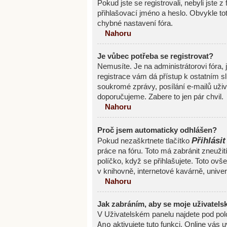
Pokud jste se registrovali, nebyli jste z
přihlašovací jméno a heslo. Obvykle to
chybné nastavení fóra.
Nahoru
Je vůbec potřeba se registrovat?
Nemusíte. Je na administrátorovi fóra, 
registrace vám dá přístup k ostatním
soukromé zprávy, posílání e-mailů uživa
doporučujeme. Zabere to jen pár chvil.
Nahoru
Proč jsem automaticky odhlášen?
Přihlásit
Pokud nezaškrtnete tlačítko
práce na fóru. Toto má zabránit zneužit
políčko, když se přihlašujete. Toto ov
v knihovně, internetové kavárně, univerz
Nahoru
Jak zabráním, aby se moje uživatels
V Uživatelském panelu najdete pod po
Ano
aktivujete tuto funkci. Online vás 