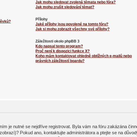
Jak mohu sledovat zvolená témata nebo fóra?
Jak mohu zrušit sledování témat?
Přílohy
spěvků?
Jaké přílohy jsou povolené na tomto fóru?
Jak si mohu zobrazit všechny své přílohy?
Záležitosti okolo phpBB 3
Kdo napsal tento program?
Proč není k dispozici funkce X?
Koho mám kontaktovat ohledně obtížných e-mailů nebo
právních záležitostí boardu?
ením je nutné se nejdříve registrovat. Byla vám na fóru zakázána činn
zobrazí)? Pokud ano, kontaktujte administrátora a ptejte se na důvod