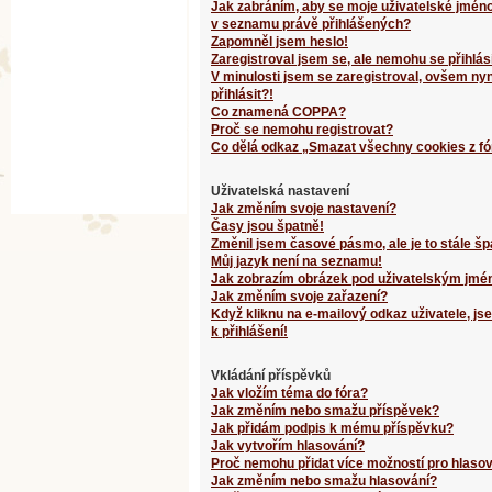
Jak zabráním, aby se moje uživatelské jméno
v seznamu právě přihlášených?
Zapomněl jsem heslo!
Zaregistroval jsem se, ale nemohu se přihlási
V minulosti jsem se zaregistroval, ovšem ny
přihlásit?!
Co znamená COPPA?
Proč se nemohu registrovat?
Co dělá odkaz „Smazat všechny cookies z fó
Uživatelská nastavení
Jak změním svoje nastavení?
Časy jsou špatně!
Změnil jsem časové pásmo, ale je to stále šp
Můj jazyk není na seznamu!
Jak zobrazím obrázek pod uživatelským jm
Jak změním svoje zařazení?
Když kliknu na e-mailový odkaz uživatele, j
k přihlášení!
Vkládání příspěvků
Jak vložím téma do fóra?
Jak změním nebo smažu příspěvek?
Jak přidám podpis k mému příspěvku?
Jak vytvořím hlasování?
Proč nemohu přidat více možností pro hlaso
Jak změním nebo smažu hlasování?