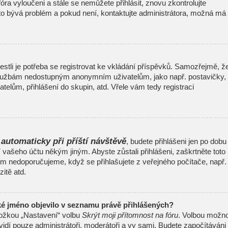
 fóra vyloučeni a stále se nemůžete přihlásit, znovu zkontrolujte
to bývá problém a pokud není, kontaktujte administrátora, možná má
jestli je potřeba se registrovat ke vkládání příspěvků. Samozřejmě, ž
 službám nedostupným anonymním uživatelům, jako např. postavičky,
telům, přihlášení do skupin, atd. Vřele vám tedy registraci
 automaticky při příští návštěvě
, budete přihlášeni jen po dobu
í vašeho účtu někým jiným. Abyste zůstali přihlášeni, zaškrtněte toto
šem nedoporučujeme, když se přihlašujete z veřejného počítače, např.
itě atd.
ké jméno objevilo v seznamu právě přihlášených?
ložkou „Nastavení“ volbu
Skrýt moji přítomnost na fóru
. Volbou možno
uvidí pouze administrátoři, moderátoři a vy sami. Budete započítáváni