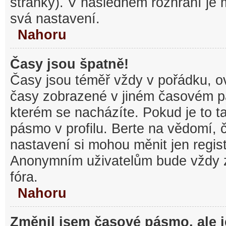
stránky). V následném rozhraní je
svá nastavení.
Nahoru
Časy jsou špatně!
Časy jsou téměř vždy v pořádku, ov
časy zobrazené v jiném časovém p
kterém se nacházíte. Pokud je to t
pásmo v profilu. Berte na vědomí,
nastavení si mohou měnit jen regist
Anonymním uživatelům bude vždy 
fóra.
Nahoru
Změnil jsem časové pásmo, ale je