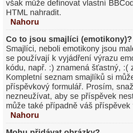
však může definovat vlastní BBCo
HTML nahradit.
Nahoru
Co to jsou smajlíci (emotikony)?
Smajlíci, neboli emotikony jsou mal
se používají k vyjádření výrazu em
kódu, např. :) znamená šťastný, :
Kompletní seznam smajlíků si může
příspěvkový formulář. Prosím, snaž
nezneužívat, aby se příspěvek nest
může také případně váš příspěvek 
Nahoru
Mohu přidávat obrázky?