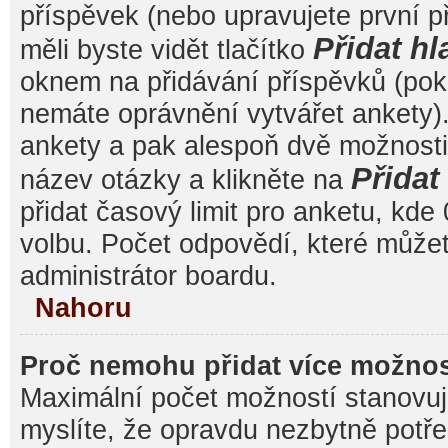
příspěvek (nebo upravujete první 
Přidat hl
měli byste vidět tlačítko
oknem na přidávání příspěvků (poku
nemáte oprávnění vytvářet ankety).
ankety a pak alespoň dvě možnost
Přida
název otázky a klikněte na
přidat časový limit pro anketu, k
volbu. Počet odpovědí, které můžet
administrátor boardu.
Nahoru
Proč nemohu přidat více možnos
Maximální počet možností stanovuje
myslíte, že opravdu nezbytně potře