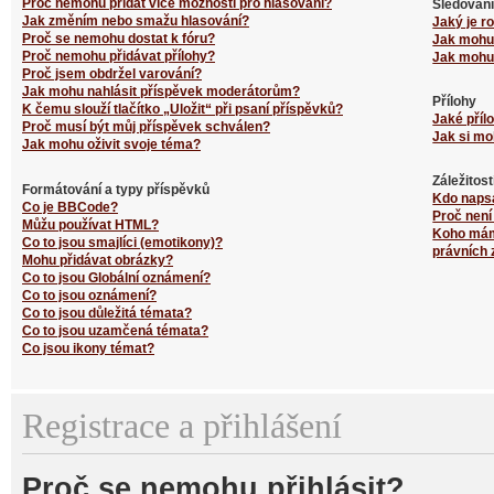
Proč nemohu přidat více možností pro hlasování?
Sledování
Jak změním nebo smažu hlasování?
Jaký je r
Proč se nemohu dostat k fóru?
Jak mohu 
Proč nemohu přidávat přílohy?
Jak mohu 
Proč jsem obdržel varování?
Jak mohu nahlásit příspěvek moderátorům?
Přílohy
K čemu slouží tlačítko „Uložit“ při psaní příspěvků?
Jaké příl
Proč musí být můj příspěvek schválen?
Jak si mo
Jak mohu oživit svoje téma?
Záležitos
Formátování a typy příspěvků
Kdo naps
Co je BBCode?
Proč není
Můžu používat HTML?
Koho mám 
Co to jsou smajlíci (emotikony)?
právních 
Mohu přidávat obrázky?
Co to jsou Globální oznámení?
Co to jsou oznámení?
Co to jsou důležitá témata?
Co to jsou uzamčená témata?
Co jsou ikony témat?
Registrace a přihlášení
Proč se nemohu přihlásit?