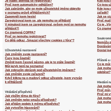
Je vůbec potřeba se registrovat?
Kdo jsou 
Proč jsem automaticky odhlášen?
Co jsou u
Jak zabráním, aby se moje uživatelské jméno objevilo
Kde jsou 
v seznamu právě přihlášených?
zařadit?
Zapomněl jsem heslo!
Jak se st
Zaregistroval jsem se, ale nemohu se přihlásit!
Proč mají
V minulosti jsem se zaregistroval, ovšem nyní se nemohu
Co je „Vý
přihlásit?!
Co zname
Co znamená COPPA?
Proč se nemohu registrovat?
Soukromé
Co dělá odkaz „Smazat všechny cookies z fóra“?
Nemůžu p
Dostávám
Uživatelská nastavení
Dostal js
Jak změním svoje nastavení?
Časy jsou špatně!
Přátelé a
Změnil jsem časové pásmo, ale je to stále špatně!
Co je můj
Můj jazyk není na seznamu!
Jak mohu 
Jak zobrazím obrázek pod uživatelským jménem?
odebírat?
Jak změním svoje zařazení?
Když kliknu na e-mailový odkaz uživatele, jsem vyzván
k přihlášení!
Hledání n
Jak mohu 
Proč můj 
Vkládání příspěvků
Proč mi v
Jak vložím téma do fóra?
Jak mohu 
Jak změním nebo smažu příspěvek?
Jak mohu 
Jak přidám podpis k mému příspěvku?
Jak vytvořím hlasování?