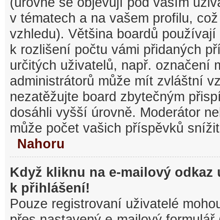
(úrovně se objevují pod vaším uži
v tématech a na vašem profilu, což
vzhledu). Většina boardů používají
k rozlišení počtu vámi přidaných pří
určitých uživatelů, např. označení
administrátorů může mít zvláštní v
nezatěžujte board zbytečným přisp
dosáhli vyšší úrovně. Moderátor ne
může počet vašich příspěvků snížit
Nahoru
Když kliknu na e-mailový odkaz 
k přihlášení!
Pouze registrovaní uživatelé mohou
přes nastavený e-mailový formulář 