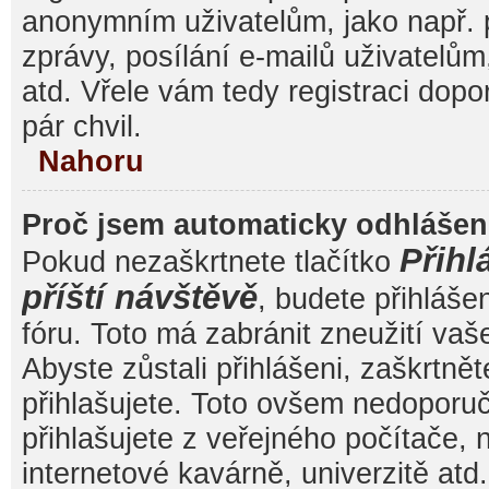
anonymním uživatelům, jako např. 
zprávy, posílání e-mailů uživatelům
atd. Vřele vám tedy registraci dop
pár chvil.
Nahoru
Proč jsem automaticky odhláše
Přihl
Pokud nezaškrtnete tlačítko
příští návštěvě
, budete přihláše
fóru. Toto má zabránit zneužití va
Abyste zůstali přihlášeni, zaškrtnět
přihlašujete. Toto ovšem nedoporu
přihlašujete z veřejného počítače, 
internetové kavárně, univerzitě atd.