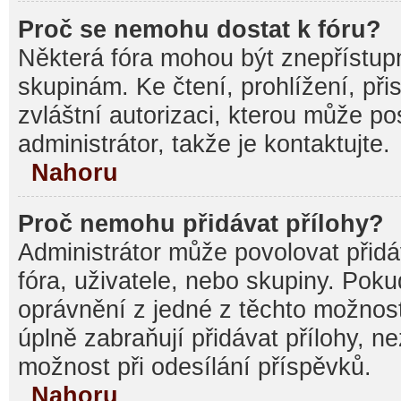
Proč se nemohu dostat k fóru?
Některá fóra mohou být znepřístupn
skupinám. Ke čtení, prohlížení, při
zvláštní autorizaci, kterou může p
administrátor, takže je kontaktujte.
Nahoru
Proč nemohu přidávat přílohy?
Administrátor může povolovat přidáv
fóra, uživatele, nebo skupiny. Pok
oprávnění z jedné z těchto možnost
úplně zabraňují přidávat přílohy, n
možnost při odesílání příspěvků.
Nahoru