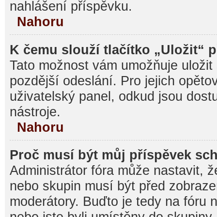
nahlášení příspěvku.
Nahoru
K čemu slouží tlačítko „Uložit“ 
Tato možnost vám umožňuje uložit 
pozdější odeslání. Pro jejich opěto
uživatelský panel, odkud jsou dost
nástroje.
Nahoru
Proč musí být můj příspěvek sc
Administrátor fóra může nastavit, ž
nebo skupin musí být před zobraz
moderátory. Buďto je tedy na fóru 
nebo jste byli umístěny do skupiny,