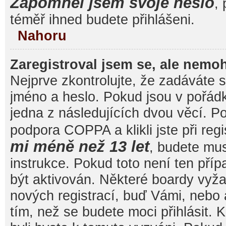
Zapomněl jsem svoje heslo
, 
téměř ihned budete přihlášeni.
Nahoru
Zaregistroval jsem se, ale nemoh
Nejprve zkontrolujte, že zadáváte 
jméno a heslo. Pokud jsou v pořád
jedna z následujících dvou věcí. 
podpora COPPA a klikli jste při reg
mi méně než 13 let
, budete mu
instrukce. Pokud toto není ten pří
být aktivován. Některé boardy vyža
nových registrací, buď Vámi, nebo
tím, než se budete moci přihlásit. K