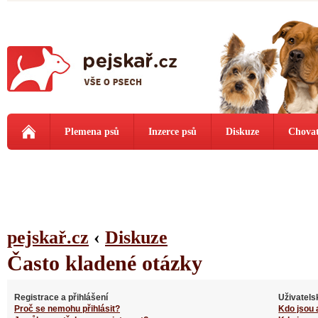
Plemena psů
Inzerce psů
Diskuze
Chovat
pejskař.cz
‹
Diskuze
Často kladené otázky
Registrace a přihlášení
Uživatels
Proč se nemohu přihlásit?
Kdo jsou 