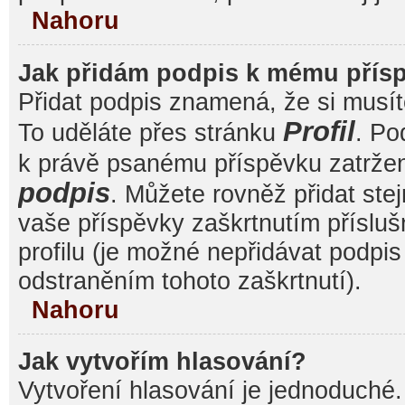
Nahoru
Jak přidám podpis k mému přís
Přidat podpis znamená, že si musíte
Profil
To uděláte přes stránku
. Po
k právě psanému příspěvku zatrže
podpis
. Můžete rovněž přidat ste
vaše příspěvky zaškrtnutím přísluš
profilu (je možné nepřidávat podp
odstraněním tohoto zaškrtnutí).
Nahoru
Jak vytvořím hlasování?
Vytvoření hlasování je jednoduché.