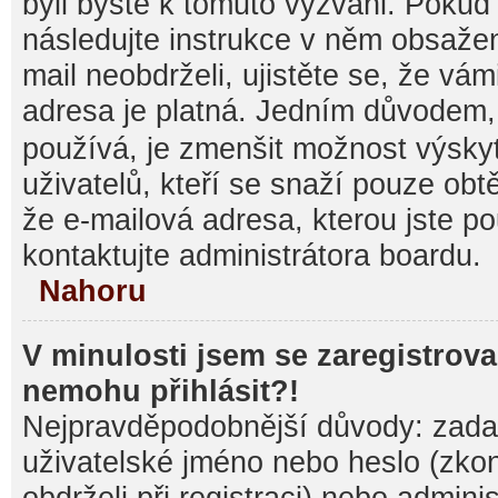
byli byste k tomuto vyzváni. Pokud
následujte instrukce v něm obsažen
mail neobdrželi, ujistěte se, že vá
adresa je platná. Jedním důvodem,
používá, je zmenšit možnost výsk
uživatelů, kteří se snaží pouze obtěž
že e-mailová adresa, kterou jste pou
kontaktujte administrátora boardu.
Nahoru
V minulosti jsem se zaregistrova
nemohu přihlásit?!
Nejpravděpodobnější důvody: zadal
uživatelské jméno nebo heslo (zkontr
obdrželi při registraci) nebo admini