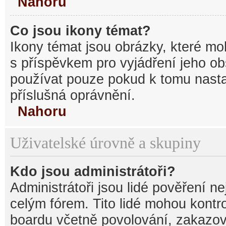
Nahoru
Co jsou ikony témat?
Ikony témat jsou obrázky, které mo
s příspěvkem pro vyjádření jeho o
používat pouze pokud k tomu nastav
příslušná oprávnění.
Nahoru
Uživatelské úrovně a skupiny
Kdo jsou administrátoři?
Administrátoři jsou lidé pověření n
celým fórem. Tito lidé mohou kontr
boardu včetně povolování, zakazová