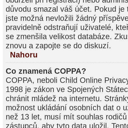
důvodu smazal váš účet. Pokud je t
jste možná nevložili žádný příspěve
pravidelně odstraňují uživatelé, kte
se zmenšila velikost databáze. Zku
znovu a zapojte se do diskuzí.
Nahoru
Co znamená COPPA?
COPPA, neboli Child Online Privacy
1998 je zákon ve Spojených Státec
chránit mládež na internetu. Stránk
možnost ukládání osobních dat o už
než 13 let, musí mít souhlas rodi
zástupců, aby tyto data uložil. Ten