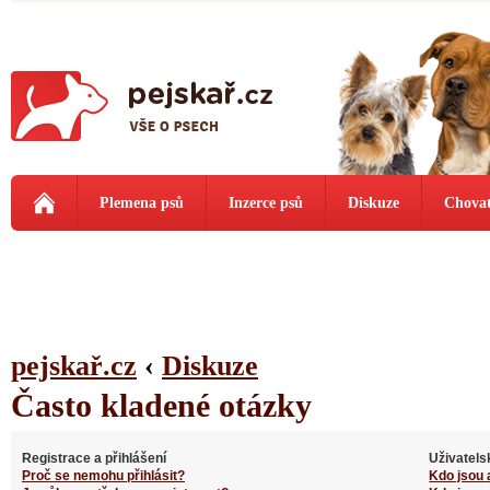
Plemena psů
Inzerce psů
Diskuze
Chovat
pejskař.cz
‹
Diskuze
Často kladené otázky
Registrace a přihlášení
Uživatels
Proč se nemohu přihlásit?
Kdo jsou 