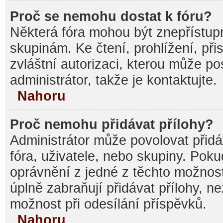
Proč se nemohu dostat k fóru?
Některá fóra mohou být znepřístupn
skupinám. Ke čtení, prohlížení, při
zvláštní autorizaci, kterou může p
administrátor, takže je kontaktujte.
Nahoru
Proč nemohu přidávat přílohy?
Administrátor může povolovat přidáv
fóra, uživatele, nebo skupiny. Pok
oprávnění z jedné z těchto možnost
úplně zabraňují přidávat přílohy, n
možnost při odesílání příspěvků.
Nahoru