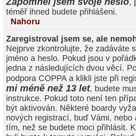
Zapomněl jsem svoje heslo
, 
téměř ihned budete přihlášeni.
Nahoru
Zaregistroval jsem se, ale nemoh
Nejprve zkontrolujte, že zadáváte 
jméno a heslo. Pokud jsou v pořád
jedna z následujících dvou věcí. 
podpora COPPA a klikli jste při reg
mi méně než 13 let
, budete mu
instrukce. Pokud toto není ten pří
být aktivován. Některé boardy vyža
nových registrací, buď Vámi, nebo
tím, než se budete moci přihlásit. K