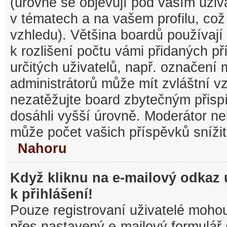
(úrovně se objevují pod vaším uži
v tématech a na vašem profilu, což
vzhledu). Většina boardů používají
k rozlišení počtu vámi přidaných pří
určitých uživatelů, např. označení
administrátorů může mít zvláštní v
nezatěžujte board zbytečným přisp
dosáhli vyšší úrovně. Moderátor ne
může počet vašich příspěvků snížit
Nahoru
Když kliknu na e-mailový odkaz 
k přihlášení!
Pouze registrovaní uživatelé mohou
přes nastavený e-mailový formulář 