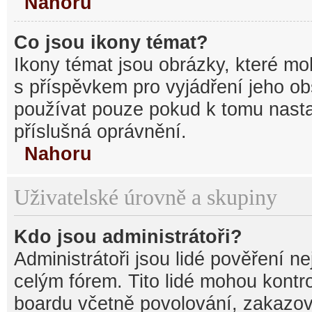
Nahoru
Co jsou ikony témat?
Ikony témat jsou obrázky, které mo
s příspěvkem pro vyjádření jeho o
používat pouze pokud k tomu nastav
příslušná oprávnění.
Nahoru
Uživatelské úrovně a skupiny
Kdo jsou administrátoři?
Administrátoři jsou lidé pověření n
celým fórem. Tito lidé mohou kontr
boardu včetně povolování, zakazová