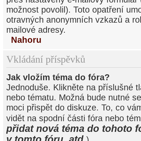
možnost povolil). Toto opatření um
otravných anonymních vzkazů a robo
mailové adresy.
Nahoru
Vkládání příspěvků
Jak vložím téma do fóra?
Jednoduše. Klikněte na příslušné t
nebo tématu. Možná bude nutné se 
moci přispět do diskuze. To, co vá
vidět na spodní části fóra nebo té
přidat nová téma do tohoto f
v tomto fóru, atd.
).