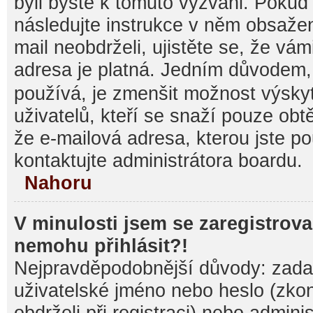
byli byste k tomuto vyzváni. Pokud
následujte instrukce v něm obsažen
mail neobdrželi, ujistěte se, že vá
adresa je platná. Jedním důvodem,
používá, je zmenšit možnost výsk
uživatelů, kteří se snaží pouze obtěž
že e-mailová adresa, kterou jste pou
kontaktujte administrátora boardu.
Nahoru
V minulosti jsem se zaregistrova
nemohu přihlásit?!
Nejpravděpodobnější důvody: zadal
uživatelské jméno nebo heslo (zkontr
obdrželi při registraci) nebo admini