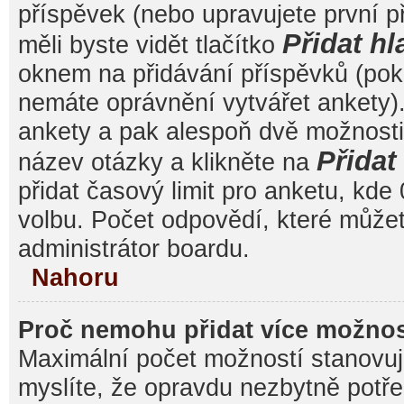
příspěvek (nebo upravujete první 
Přidat hl
měli byste vidět tlačítko
oknem na přidávání příspěvků (poku
nemáte oprávnění vytvářet ankety).
ankety a pak alespoň dvě možnost
Přida
název otázky a klikněte na
přidat časový limit pro anketu, k
volbu. Počet odpovědí, které můžet
administrátor boardu.
Nahoru
Proč nemohu přidat více možnos
Maximální počet možností stanovuje
myslíte, že opravdu nezbytně potře