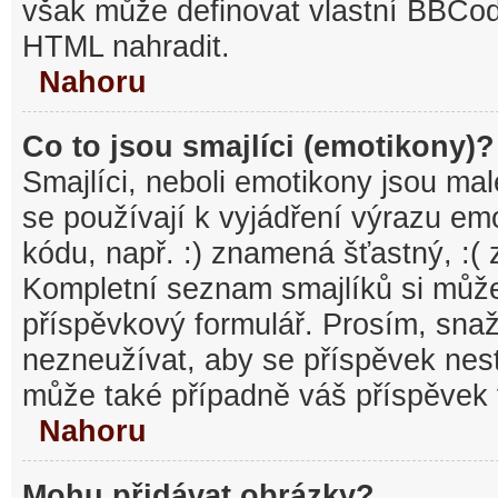
však může definovat vlastní BBCo
HTML nahradit.
Nahoru
Co to jsou smajlíci (emotikony)?
Smajlíci, neboli emotikony jsou mal
se používají k vyjádření výrazu em
kódu, např. :) znamená šťastný, :
Kompletní seznam smajlíků si může
příspěvkový formulář. Prosím, snaž
nezneužívat, aby se příspěvek nest
může také případně váš příspěvek 
Nahoru
Mohu přidávat obrázky?