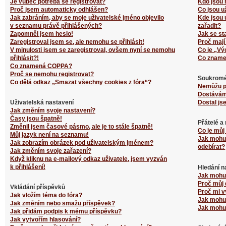
Je vůbec potřeba se registrovat?
Kdo jsou 
Proč jsem automaticky odhlášen?
Co jsou u
Jak zabráním, aby se moje uživatelské jméno objevilo
Kde jsou 
v seznamu právě přihlášených?
zařadit?
Zapomněl jsem heslo!
Jak se st
Zaregistroval jsem se, ale nemohu se přihlásit!
Proč mají
V minulosti jsem se zaregistroval, ovšem nyní se nemohu
Co je „Vý
přihlásit?!
Co zname
Co znamená COPPA?
Proč se nemohu registrovat?
Soukromé
Co dělá odkaz „Smazat všechny cookies z fóra“?
Nemůžu p
Dostávám
Uživatelská nastavení
Dostal js
Jak změním svoje nastavení?
Časy jsou špatně!
Přátelé a
Změnil jsem časové pásmo, ale je to stále špatně!
Co je můj
Můj jazyk není na seznamu!
Jak mohu 
Jak zobrazím obrázek pod uživatelským jménem?
odebírat?
Jak změním svoje zařazení?
Když kliknu na e-mailový odkaz uživatele, jsem vyzván
k přihlášení!
Hledání n
Jak mohu 
Proč můj 
Vkládání příspěvků
Proč mi v
Jak vložím téma do fóra?
Jak mohu 
Jak změním nebo smažu příspěvek?
Jak mohu 
Jak přidám podpis k mému příspěvku?
Jak vytvořím hlasování?