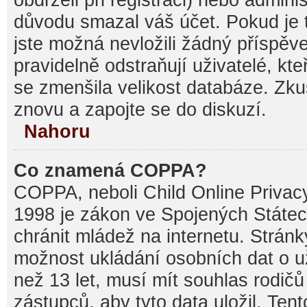
důvodu smazal váš účet. Pokud je t
jste možná nevložili žádný příspěve
pravidelně odstraňují uživatelé, kte
se zmenšila velikost databáze. Zku
znovu a zapojte se do diskuzí.
Nahoru
Co znamená COPPA?
COPPA, neboli Child Online Privacy
1998 je zákon ve Spojených Státec
chránit mládež na internetu. Stránk
možnost ukládání osobních dat o už
než 13 let, musí mít souhlas rodi
zástupců, aby tyto data uložil. Ten