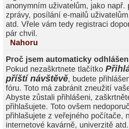
anonymním uživatelům, jako např. 
zprávy, posílání e-mailů uživatelům
atd. Vřele vám tedy registraci dop
pár chvil.
Nahoru
Proč jsem automaticky odhláše
Přihl
Pokud nezaškrtnete tlačítko
příští návštěvě
, budete přihláše
fóru. Toto má zabránit zneužití va
Abyste zůstali přihlášeni, zaškrtnět
přihlašujete. Toto ovšem nedoporu
přihlašujete z veřejného počítače, 
internetové kavárně, univerzitě atd.