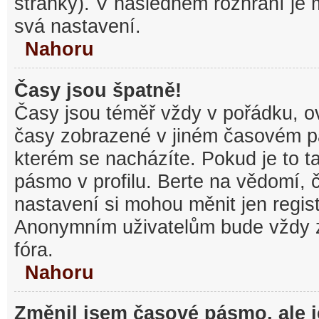
stránky). V následném rozhraní je
svá nastavení.
Nahoru
Časy jsou špatně!
Časy jsou téměř vždy v pořádku, ov
časy zobrazené v jiném časovém p
kterém se nacházíte. Pokud je to t
pásmo v profilu. Berte na vědomí,
nastavení si mohou měnit jen regist
Anonymním uživatelům bude vždy 
fóra.
Nahoru
Změnil jsem časové pásmo, ale je