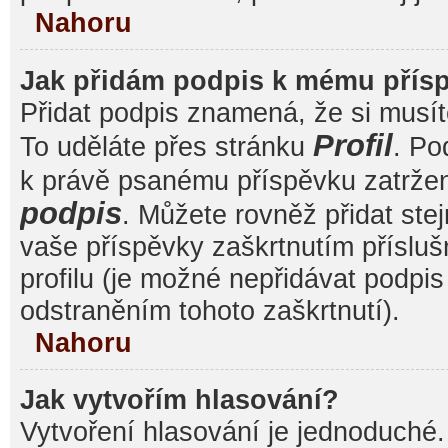
Nahoru
Jak přidám podpis k mému přís
Přidat podpis znamená, že si musíte
Profil
To uděláte přes stránku
. Po
k právě psanému příspěvku zatrže
podpis
. Můžete rovněž přidat ste
vaše příspěvky zaškrtnutím přísluš
profilu (je možné nepřidávat podp
odstraněním tohoto zaškrtnutí).
Nahoru
Jak vytvořím hlasování?
Vytvoření hlasování je jednoduché.