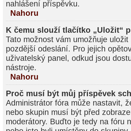
nahlášení příspěvku.
Nahoru
K čemu slouží tlačítko „Uložit“ 
Tato možnost vám umožňuje uložit 
pozdější odeslání. Pro jejich opěto
uživatelský panel, odkud jsou dost
nástroje.
Nahoru
Proč musí být můj příspěvek sc
Administrátor fóra může nastavit, ž
nebo skupin musí být před zobraz
moderátory. Buďto je tedy na fóru 
nebo jste byli umístěny do skupiny,