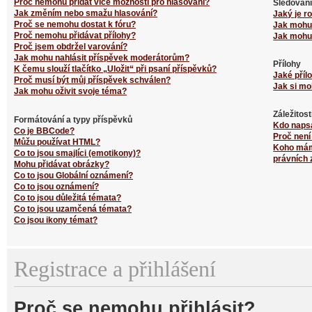
Proč nemohu přidat více možností pro hlasování?
Sledování
Jak změním nebo smažu hlasování?
Jaký je r
Proč se nemohu dostat k fóru?
Jak mohu 
Proč nemohu přidávat přílohy?
Jak mohu 
Proč jsem obdržel varování?
Jak mohu nahlásit příspěvek moderátorům?
Přílohy
K čemu slouží tlačítko „Uložit“ při psaní příspěvků?
Jaké příl
Proč musí být můj příspěvek schválen?
Jak si mo
Jak mohu oživit svoje téma?
Záležitos
Formátování a typy příspěvků
Kdo naps
Co je BBCode?
Proč není
Můžu používat HTML?
Koho mám 
Co to jsou smajlíci (emotikony)?
právních 
Mohu přidávat obrázky?
Co to jsou Globální oznámení?
Co to jsou oznámení?
Co to jsou důležitá témata?
Co to jsou uzamčená témata?
Co jsou ikony témat?
Registrace a přihlášení
Proč se nemohu přihlásit?