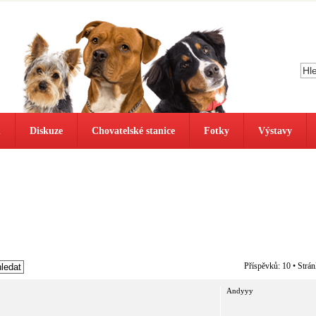
ů
Diskuze
Chovatelské stanice
Fotky
Výstavy
Příspěvků: 10 • Strá
Andyyy