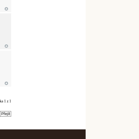
nka
1
z
1