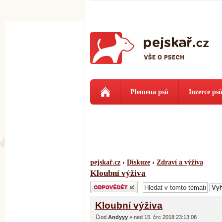
Plemena psů
Inzerce ps
pejskař.cz
‹
Diskuze
‹
Zdraví a výživa
Kloubní výživa
Odeslat odpověď
Kloubní výživa
od
Andyyy
» ned 15. črc 2018 23:13:08