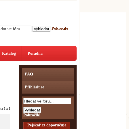
Pokročilé
Katalog
Poradna
FAQ
Přihlásit se
nka
1
z
1
Pokročilé
Pejskař.cz doporučuje