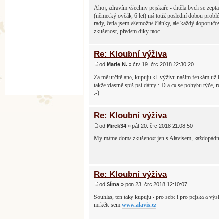
Ahoj, zdravím všechny pejskaře - chtěla bych se zep
(německý ovčák, 6 let) má totiž poslední dobou problé
rady, četla jsem všemožné články, ale každý doporučov
zkušenost, předem díky moc.
Re: Kloubní výživa
od
Marie N.
» čtv 19. črc 2018 22:30:20
Za mě určitě ano, kupuju kl. výživu našim fenkám už lé
takže vlastně spíš psí dámy :-D a co se pohybu týče, r
:-)
Re: Kloubní výživa
od
Mirek34
» pát 20. črc 2018 21:08:50
My máme doma zkušenost jen s Alavisem, každopádně 
Re: Kloubní výživa
od
Síma
» pon 23. črc 2018 12:10:07
Souhlas, ten taky kupuju - pro sebe i pro pejska a vý
mrkěte sem
www.alavis.cz