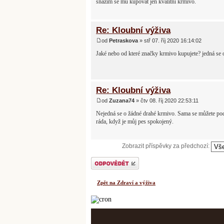
snažím se mu kupovat jen kvalitní krmivo.
Re: Kloubní výživa
od
Petraskova
» stř 07. říj 2020 16:14:02
Jaké nebo od které značky krmivo kupujete? jedná se 
Re: Kloubní výživa
od
Zuzana74
» čtv 08. říj 2020 22:53:11
Nejedná se o žádné drahé krmivo. Sama se můžete pod
ráda, když je můj pes spokojený.
Zobrazit příspěvky za předchozí:
Odeslat odpověď
Zpět na Zdraví a výživa