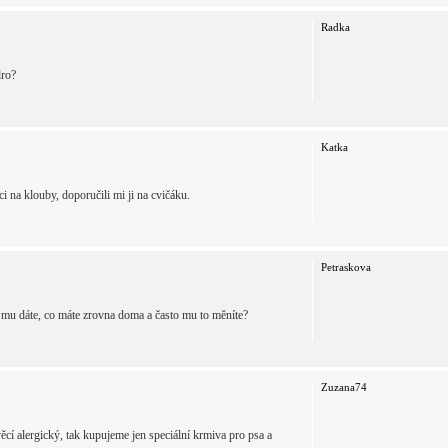
Radka
dro?
Katka
 na klouby, doporučili mi ji na cvičáku.
Petraskova
 mu dáte, co máte zrovna doma a často mu to měníte?
Zuzana74
ěcí alergický, tak kupujeme jen speciální krmiva pro psa a