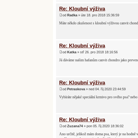
Re: Kloubní výživa
od
Radka
» úte 18. pro 2018 15:36:59
Máte někdo zkušenost s kloubní výživou canvit chon
Re: Kloubní výživa
od
Katka
» stř 26. pro 2018 18:16:56
Já dáváme našim hafanům canvit chondro jako prevenci
Re: Kloubní výživa
od
Petraskova
» ned 04. říj 2020 23:44:59
Vybíráte nějaké speciální krmivo pro svého psa? nebo
Re: Kloubní výživa
od
Zuzana74
» pon 05. říj 2020 18:36:02
Ano určitě, jelikož mám doma psa, který je na hodně v