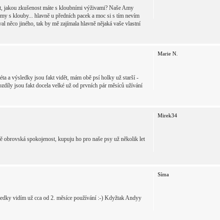
tat, jakou zkušenost máte s kloubními výživami? Naše Amy
my s klouby... hlavně u předních pacek a moc si s tím nevím
al něco jiného, tak by mě zajímala hlavně nějaká vaše vlastní
Marie N.
ta a výsledky jsou fakt vidět, mám obě psí holky už starší -
ozdíly jsou fakt docela velké už od prvních pár měsíců užívání
Mirek34
obrovská spokojenost, kupuju ho pro naše psy už několik let
Síma
sledky vidím už cca od 2. měsíce používání :-) Kdyžtak Andyy