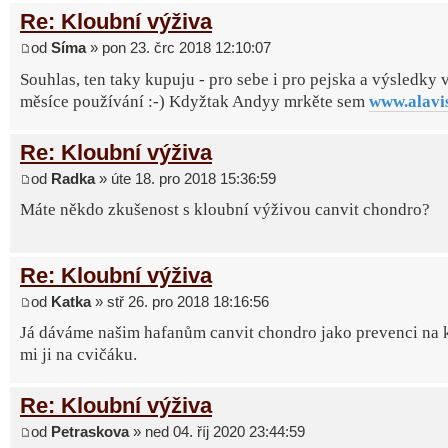
Re: Kloubní výživa
od
Síma
» pon 23. črc 2018 12:10:07
Souhlas, ten taky kupuju - pro sebe i pro pejska a výsledky 
měsíce používání :-) Kdyžtak Andyy mrkěte sem
www.alavi
Re: Kloubní výživa
od
Radka
» úte 18. pro 2018 15:36:59
Máte někdo zkušenost s kloubní výživou canvit chondro?
Re: Kloubní výživa
od
Katka
» stř 26. pro 2018 18:16:56
Já dáváme našim hafanům canvit chondro jako prevenci na k
mi ji na cvičáku.
Re: Kloubní výživa
od
Petraskova
» ned 04. říj 2020 23:44:59