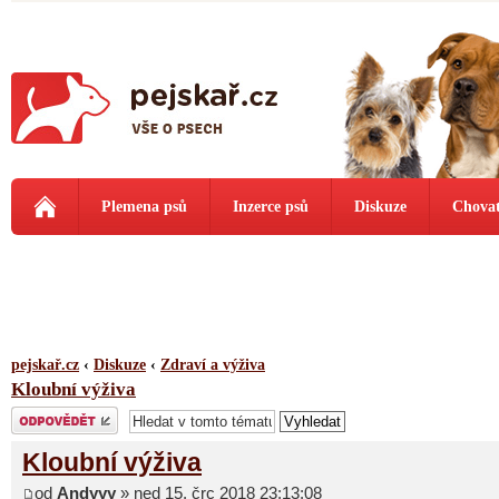
Plemena psů
Inzerce psů
Diskuze
Chovat
pejskař.cz
‹
Diskuze
‹
Zdraví a výživa
Kloubní výživa
Odeslat odpověď
Kloubní výživa
od
Andyyy
» ned 15. črc 2018 23:13:08