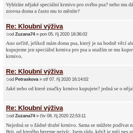
Vybíráte nějaké speciální krmivo pro svého psa? nebo mu dá
zrovna doma a často mu to měníte?
Re: Kloubní výživa
od
Zuzana74
» pon 05. říj 2020 18:36:02
Ano určitě, jelikož mám doma psa, který je na hodně věcí al
kupujeme jen speciální krmiva pro psa a snažím se mu kupov
krmivo.
Re: Kloubní výživa
od
Petraskova
» stř 07. říj 2020 16:14:02
Jaké nebo od které značky krmivo kupujete? jedná se o něj
Re: Kloubní výživa
od
Zuzana74
» čtv 08. říj 2020 22:53:11
Nejedná se o žádné drahé krmivo. Sama se můžete podívat 
Brit, od kterého bereme nejvíc. Jsem ráda, když je můj pes 