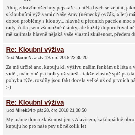
Ahoj, zdravím všechny pejskaře - chtěla bych se zeptat, jak
s kloubními výživami? Naše Amy (německý ovčák, 6 let) má 
dobou problémy s klouby... hlavně u předních pacek a moc s
rady, četla jsem všemožné články, ale každý doporučoval ně
mě zajímala hlavně nějaká vaše vlastní zkušenost, předem d
Re: Kloubní výživa
od
Marie N.
» čtv 19. črc 2018 22:30:20
Za mě určitě ano, kupuju kl. výživu našim fenkám už léta a 
vidět, mám obě psí holky už starší - takže vlastně spíš psí d
pohybu týče, rozdíly jsou fakt docela velké už od prvních p
:-)
Re: Kloubní výživa
od
Mirek34
» pát 20. črc 2018 21:08:50
My máme doma zkušenost jen s Alavisem, každopádně obro
kupuju ho pro naše psy už několik let