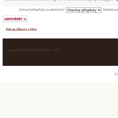
Zobrazit příspěvky za předchozí:
Seřadit p
Odeslat odpověď
Zpět na Zdraví a výživa
vyrobil © INET-SERVIS.CZ 2008 - 2014
Če