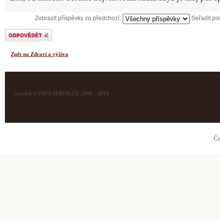
Zobrazit příspěvky za předchozí:
Seřadit p
Odeslat odpověď
Zpět na Zdraví a výživa
vyrobil © INET-SERVIS.CZ 2008 - 2014
Če