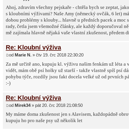
Ahoj, zdravím všechny pejskaře - chtěla bych se zeptat, jak
s kloubními výživami? Naše Amy (německý ovčák, 6 let) má 
dobou problémy s klouby... hlavně u předních pacek a moc s
rady, četla jsem všemožné články, ale každý doporučoval ně
mě zajímala hlavně nějaká vaše vlastní zkušenost, předem d
Re: Kloubní výživa
od
Marie N.
» čtv 19. črc 2018 22:30:20
Za mě určitě ano, kupuju kl. výživu našim fenkám už léta a 
vidět, mám obě psí holky už starší - takže vlastně spíš psí d
pohybu týče, rozdíly jsou fakt docela velké už od prvních p
:-)
Re: Kloubní výživa
od
Mirek34
» pát 20. črc 2018 21:08:50
My máme doma zkušenost jen s Alavisem, každopádně obro
kupuju ho pro naše psy už několik let