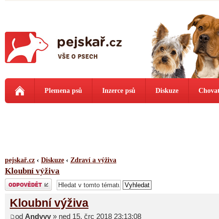
Plemena psů
Inzerce psů
Diskuze
Chovat
pejskař.cz
‹
Diskuze
‹
Zdraví a výživa
Kloubní výživa
Odeslat odpověď
Kloubní výživa
od
Andyyy
» ned 15. črc 2018 23:13:08