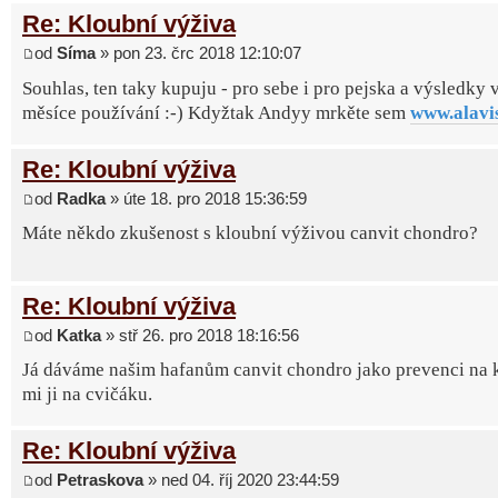
Re: Kloubní výživa
od
Síma
» pon 23. črc 2018 12:10:07
Souhlas, ten taky kupuju - pro sebe i pro pejska a výsledky 
měsíce používání :-) Kdyžtak Andyy mrkěte sem
www.alavi
Re: Kloubní výživa
od
Radka
» úte 18. pro 2018 15:36:59
Máte někdo zkušenost s kloubní výživou canvit chondro?
Re: Kloubní výživa
od
Katka
» stř 26. pro 2018 18:16:56
Já dáváme našim hafanům canvit chondro jako prevenci na k
mi ji na cvičáku.
Re: Kloubní výživa
od
Petraskova
» ned 04. říj 2020 23:44:59