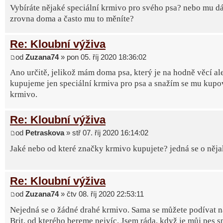
Vybíráte nějaké speciální krmivo pro svého psa? nebo mu dá
zrovna doma a často mu to měníte?
Re: Kloubní výživa
od
Zuzana74
» pon 05. říj 2020 18:36:02
Ano určitě, jelikož mám doma psa, který je na hodně věcí al
kupujeme jen speciální krmiva pro psa a snažím se mu kupov
krmivo.
Re: Kloubní výživa
od
Petraskova
» stř 07. říj 2020 16:14:02
Jaké nebo od které značky krmivo kupujete? jedná se o něj
Re: Kloubní výživa
od
Zuzana74
» čtv 08. říj 2020 22:53:11
Nejedná se o žádné drahé krmivo. Sama se můžete podívat 
Brit, od kterého bereme nejvíc. Jsem ráda, když je můj pes 