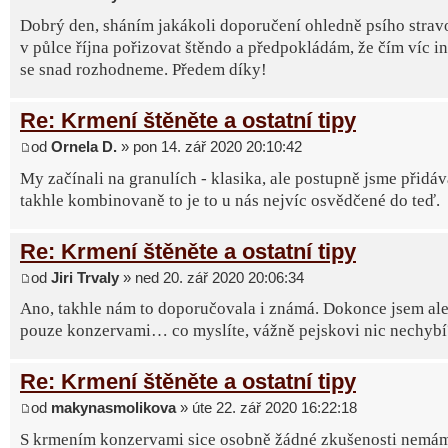
Dobrý den, sháním jakákoli doporučení ohledně psího strav
v půlce října pořizovat štěndo a předpokládám, že čím víc in
se snad rozhodneme. Předem díky!
Re: Krmení štěněte a ostatní tipy
od
Ornela D.
» pon 14. zář 2020 20:10:42
My začínali na granulích - klasika, ale postupně jsme přidáv
takhle kombinovaně to je to u nás nejvíc osvědčené do teď.
Re: Krmení štěněte a ostatní tipy
od
Jiri Trvaly
» ned 20. zář 2020 20:06:34
Ano, takhle nám to doporučovala i známá. Dokonce jsem ale 
pouze konzervami… co myslíte, vážně pejskovi nic nechybí
Re: Krmení štěněte a ostatní tipy
od
makynasmolikova
» úte 22. zář 2020 16:22:18
S krmením konzervami sice osobně žádné zkušenosti nemá