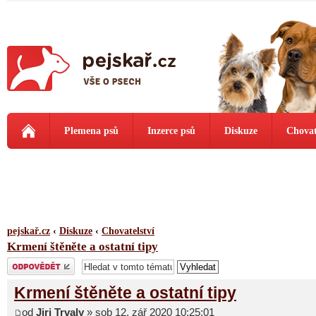
Plemena psů
Inzerce psů
Diskuze
Chovat
pejskař.cz
‹
Diskuze
‹
Chovatelství
Krmení štěněte a ostatní tipy
Odeslat odpověď
Krmení štěněte a ostatní tipy
od
Jiri Trvaly
» sob 12. zář 2020 10:25:01