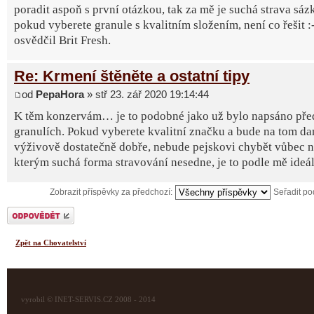
poradit aspoň s první otázkou, tak za mě je suchá strava sázk
pokud vyberete granule s kvalitním složením, není co řešit :-
osvědčil Brit Fresh.
Re: Krmení štěněte a ostatní tipy
od
PepaHora
» stř 23. zář 2020 19:14:44
K těm konzervám… je to podobné jako už bylo napsáno př
granulích. Pokud vyberete kvalitní značku a bude na tom d
výživově dostatečně dobře, nebude pejskovi chybět vůbec ni
kterým suchá forma stravování nesedne, je to podle mě ideál
Zobrazit příspěvky za předchozí:
Seřadit p
Odeslat odpověď
Zpět na Chovatelství
vyrobil © INET-SERVIS.CZ 2008 - 2014