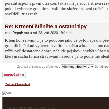
poradit aspoň s první otázkou, tak za mě je suchá strava sázk
pokud vyberete granule s kvalitním složením, není co řešit :-
osvědčil Brit Fresh.
Re: Krmení štěněte a ostatní tipy
od
PepaHora
» stř 23. zář 2020 19:14:44
K těm konzervám… je to podobné jako už bylo napsáno př
granulích. Pokud vyberete kvalitní značku a bude na tom d
výživově dostatečně dobře, nebude pejskovi chybět vůbec ni
kterým suchá forma stravování nesedne, je to podle mě ideál
Zobrazit příspěvky za předchozí:
Seřadit p
Odeslat odpověď
Zpět na Chovatelství
vyrobil © INET-SERVIS.CZ 2008 - 2014