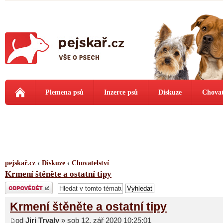
Plemena psů
Inzerce psů
Diskuze
Chovat
pejskař.cz
‹
Diskuze
‹
Chovatelství
Krmení štěněte a ostatní tipy
Odeslat odpověď
Krmení štěněte a ostatní tipy
od
Jiri Trvaly
» sob 12. zář 2020 10:25:01