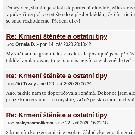
Dobrý den, sháním jakákoli doporučení ohledně psího strav
v půlce října pořizovat štěndo a předpokládám, že čím víc in
se snad rozhodneme. Předem díky!
Re: Krmení štěněte a ostatní tipy
od
Ornela D.
» pon 14. zář 2020 20:10:42
My začínali na granulích - klasika, ale postupně jsme přidáv
takhle kombinovaně to je to u nás nejvíc osvědčené do teď.
Re: Krmení štěněte a ostatní tipy
od
Jiri Trvaly
» ned 20. zář 2020 20:06:34
Ano, takhle nám to doporučovala i známá. Dokonce jsem ale 
pouze konzervami… co myslíte, vážně pejskovi nic nechybí
Re: Krmení štěněte a ostatní tipy
od
makynasmolikova
» úte 22. zář 2020 16:22:18
S krmením konzervami sice osobně žádné zkušenosti nemá